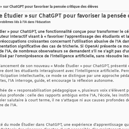
 sur ChatGPT pour favoriser la pensée critique des élèves
 Étudier » sur ChatGPT pour favoriser la pensée c
problèmes liés à l'IA dans l'éducation
er » pour ChatGPT, une fonctionnalité conçue pour transformer le cé
eur interactif visant à « favoriser l'apprentissage des étudiants et la
réoccupations croissantes concernant l'utilisation abusive de l'IA dan
mentation significative des cas de tricherie. Si OpenAI présente ce 
 de l'IA, de nombreux observateurs se demandent s'il ne s'agit pas d'
lisé par l'omniprésence de l'intelligence artificielle, sans résoudre 
 lancement de son nouveau « Mode Étudier » pour ChatGPT, présenté
e dont les étudiants interagissent avec l’intelligence artificielle. Pe
participation intellectuelle, ce mode se distingue par une approche pé
tes, l’IA interroge, guide, et encourage la réflexion autonome.
ichée de « responsabilisation pédagogique », plusieurs voix s’élèvent
s profonde : celle des rapports ambigus entre l’IA, l’école, les insti
ler salutaire à court terme, il ne s’attaque ni aux causes profondes de
e de l’IA.
té du mode Étudier dans ChatGPT, une expérience d’apprentissage qui