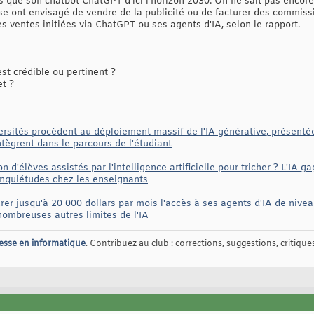
s que son chatbot ChatGPT d’ici l'horizon 2030. On ne sait pas encore
ise ont envisagé de vendre de la publicité ou de facturer des commissi
 ventes initiées via ChatGPT ou ses agents d'IA, selon le rapport.
t crédible ou pertinent ?
et ?
ersités procèdent au déploiement massif de l'IA générative, présent
ntègrent dans le parcours de l'étudiant
n d'élèves assistés par l'intelligence artificielle pour tricher ? L'IA g
 inquiétudes chez les enseignants
er jusqu'à 20 000 dollars par mois l'accès à ses agents d'IA de nivea
 nombreuses autres limites de l'IA
esse en informatique
. Contribuez au club : corrections, suggestions, critiques,