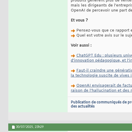
produits génèrent plus de vente
mais les dirigeants de l'entrepr
OpenAI de percevoir une part des
Et vous ?
Pensez-vous que ce rapport es
Quel est votre avis sur le suj
Voir aussi :
ChatGPT Edu : plusieurs univ
d'innovation pédagogique, et l'i
Faut-il craindre une génératio
la technologie suscite de vives
OpenAI envisagerait de factur
raison de l'hallucination et des
Publication de communiqués de pr
des actualités
30/07/2025,
23h29