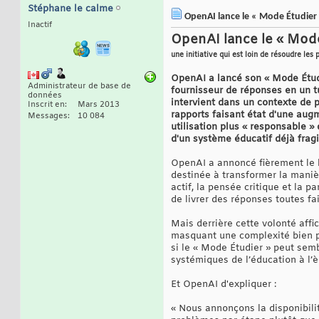
Stéphane le calme
OpenAI lance le « Mode Étudier »
Inactif
OpenAI lance le « Mode
une initiative qui est loin de résoudre les 
OpenAI a lancé son « Mode Étudi
Administrateur de base de
fournisseur de réponses en un tut
données
intervient dans un contexte de p
Inscrit en
Mars 2013
rapports faisant état d'une aug
Messages
10 084
utilisation plus « responsable »
d'un système éducatif déjà fragi
OpenAI a annoncé fièrement le
destinée à transformer la manièr
actif, la pensée critique et la 
de livrer des réponses toutes fai
Mais derrière cette volonté aff
masquant une complexité bien plu
si le « Mode Étudier » peut semb
systémiques de l’éducation à l’èr
Et OpenAI d'expliquer :
« Nous annonçons la disponibili