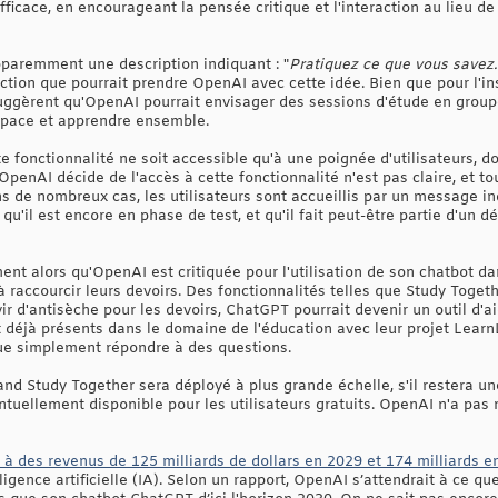
fficace, en encourageant la pensée critique et l'interaction au lieu de
pparemment une description indiquant : "
Pratiquez ce que vous savez
ction que pourrait prendre OpenAI avec cette idée. Bien que pour l'in
suggèrent qu'OpenAI pourrait envisager des sessions d'étude en groupe 
space et apprendre ensemble.
tte fonctionnalité ne soit accessible qu'à une poignée d'utilisateurs, 
enAI décide de l'accès à cette fonctionnalité n'est pas claire, et to
ns de nombreux cas, les utilisateurs sont accueillis par un message in
qu'il est encore en phase de test, et qu'il fait peut-être partie d'u
ent alors qu'OpenAI est critiquée pour l'utilisation de son chatbot dan
à raccourcir leurs devoirs. Des fonctionnalités telles que Study Toget
vir d'antisèche pour les devoirs, ChatGPT pourrait devenir un outil d'a
éjà présents dans le domaine de l'éducation avec leur projet Learn
que simplement répondre à des questions.
uand Study Together sera déployé à plus grande échelle, s'il restera u
ventuellement disponible pour les utilisateurs gratuits. OpenAI n'a p
à des revenus de 125 milliards de dollars en 2029 et 174 milliards e
lligence artificielle (IA). Selon un rapport, OpenAI s’attendrait à ce q