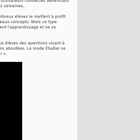
 utilisateurs connectés bénéficiant
es semaines.
breux élèves le mettent à profit
veaux concepts. Mais ce type
ent l’apprentissage et ne se
x élèves des questions visant à
ions abordées. Le mode Étudier se
r ».