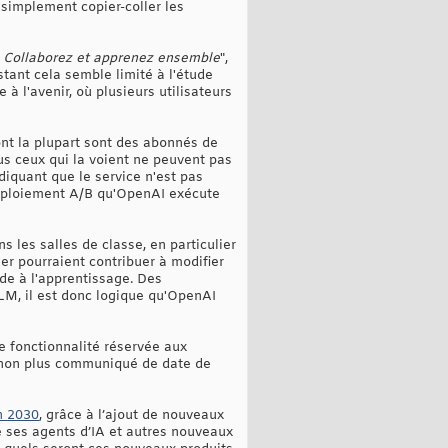
 simplement copier-coller les
. Collaborez et apprenez ensemble
",
stant cela semble limité à l'étude
à l'avenir, où plusieurs utilisateurs
dont la plupart sont des abonnés de
us ceux qui la voient ne peuvent pas
diquant que le service n'est pas
n déploiement A/B qu'OpenAI exécute
s les salles de classe, en particulier
her pourraient contribuer à modifier
ide à l'apprentissage. Des
LM, il est donc logique qu'OpenAI
ne fonctionnalité réservée aux
as non plus communiqué de date de
n 2030
, grâce à l’ajout de nouveaux
ue ses agents d’IA et autres nouveaux