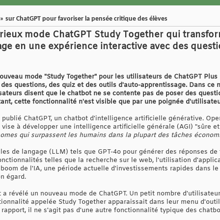
 sur ChatGPT pour favoriser la pensée critique des élèves
rieux mode ChatGPT Study Together qui transfo
age en une expérience interactive avec des questio
ouveau mode "Study Together" pour les utilisateurs de ChatGPT Plus 
c des questions, des quiz et des outils d'auto-apprentissage. Dans 
tilisateurs disent que le chatbot ne se contente pas de poser des que
tant, cette fonctionnalité n'est visible que par une poignée d'utilisat
ublié ChatGPT, un chatbot d'intelligence artificielle générative. Op
qui vise à développer une intelligence artificielle générale (AGI) "sûre 
mes qui surpassent les humains dans la plupart des tâches économ
les de langage (LLM) tels que GPT-4o pour générer des réponses de t
onctionnalités telles que la recherche sur le web, l'utilisation d'appl
u boom de l'IA, une période actuelle d'investissements rapides dans le d
on égard.
 a révélé un nouveau mode de ChatGPT. Un petit nombre d'utilisate
ionnalité appelée Study Together apparaissait dans leur menu d'outi
rapport, il ne s'agit pas d'une autre fonctionnalité typique des chatbo