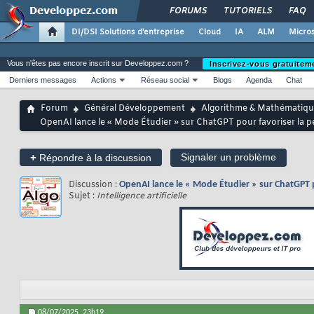
FORUMS
TUTORIELS
FAQ
DI/DSI Solutions d'entreprise
Cloud
IA
ALM
Micros
Vous n'êtes pas encore inscrit sur Developpez.com ?
Inscrivez-vous gratuitem
Derniers messages
Actions
Réseau social
Blogs
Agenda
Chat
Forum
Général Développement
Algorithme & Mathématiqu
OpenAI lance le « Mode Étudier » sur ChatGPT pour favoriser la pe
+
Signaler un problème
Répondre à la discussion
Discussion :
OpenAI lance le « Mode Étudier » sur ChatGPT p
Sujet :
Intelligence artificielle
08/07/2025,
23h19