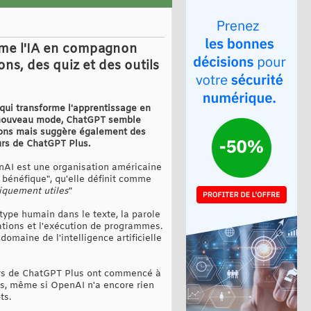
rme l'IA en compagnon
ns, des quiz et des outils
qui transforme l'apprentissage en
ce nouveau mode, ChatGPT semble
stions mais suggère également des
eurs de ChatGPT Plus.
enAI est une organisation américaine
et bénéfique", qu'elle définit comme
iquement utiles
"
ype humain dans le texte, la parole
ications et l'exécution de programmes.
omaine de l'intelligence artificielle
urs de ChatGPT Plus ont commencé à
ls, même si OpenAI n'a encore rien
ts.