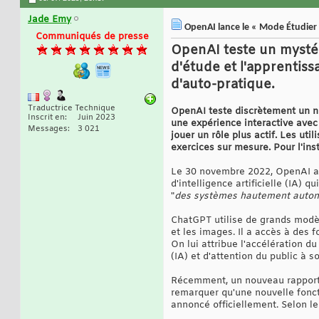
Jade Emy
OpenAI lance le « Mode Étudier »
Communiqués de presse
OpenAI teste un mysté
d'étude et l'apprentiss
d'auto-pratique.
Traductrice Technique
OpenAI teste discrètement un n
Inscrit en
Juin 2023
une expérience interactive ave
Messages
3 021
jouer un rôle plus actif. Les u
exercices sur mesure. Pour l'ins
Le 30 novembre 2022, OpenAI a p
d'intelligence artificielle (IA) 
"
des systèmes hautement autono
ChatGPT utilise de grands modè
et les images. Il a accès à des f
On lui attribue l'accélération d
(IA) et d'attention du public à s
Récemment, un nouveau rapport
remarquer qu'une nouvelle fonct
annoncé officiellement. Selon le 