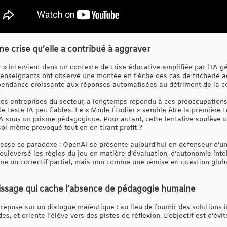
e crise qu’elle a contribué à aggraver
 intervient dans un contexte de crise éducative amplifiée par l'IA gé
nseignants ont observé une montée en flèche des cas de tricherie a
épendance croissante aux réponses automatisées au détriment de la 
ndes entreprises du secteur, a longtemps répondu à ces préoccupation
de texte IA peu fiables. Le « Mode Étudier » semble être la première 
t IA sous un prisme pédagogique. Pour autant, cette tentative soulève
soi-même provoqué tout en en tirant profit ?
esse ce paradoxe : OpenAI se présente aujourd’hui en défenseur d’un 
uleversé les règles du jeu en matière d’évaluation, d’autonomie intell
me un correctif partiel, mais non comme une remise en question globa
tissage qui cache l’absence de pédagogie humaine
 repose sur un dialogue maïeutique : au lieu de fournir des solution
, et oriente l’élève vers des pistes de réflexion. L’objectif est d’évi