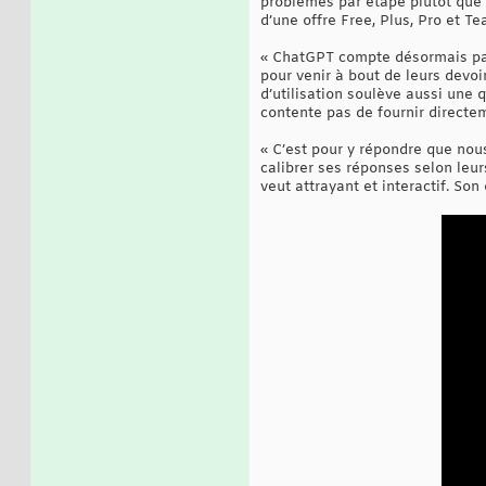
problèmes par étape plutôt que d
d’une offre Free, Plus, Pro et T
« ChatGPT compte désormais parm
pour venir à bout de leurs devo
d’utilisation soulève aussi une 
contente pas de fournir directe
« C’est pour y répondre que nou
calibrer ses réponses selon leu
veut attrayant et interactif. So