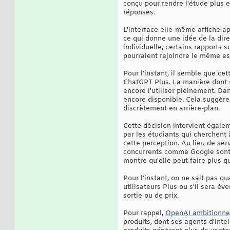
conçu pour rendre l'étude plus e
réponses.
L'interface elle-même affiche a
ce qui donne une idée de la dire
individuelle, certains rapports 
pourraient rejoindre le même e
Pour l'instant, il semble que ce
ChatGPT Plus. La manière dont Op
encore l'utiliser pleinement. Da
encore disponible. Cela suggère 
discrètement en arrière-plan.
Cette décision intervient égalem
par les étudiants qui cherchent 
cette perception. Au lieu de ser
concurrents comme Google sont d
montre qu'elle peut faire plus 
Pour l'instant, on ne sait pas q
utilisateurs Plus ou s'il sera é
sortie ou de prix.
Pour rappel,
OpenAI ambitionne 
produits, dont ses agents d'inte