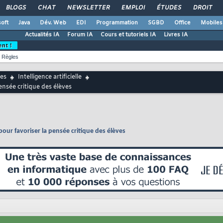
BLOGS
CHAT
NEWSLETTER
EMPLOI
ÉTUDES
DROIT
oft
Java
Dév. Web
EDI
Programmation
SGBD
Office
Mobiles
Actualités IA
Forum IA
Cours et tutoriels IA
Livres IA
ent !
Règles
es
Intelligence artificielle
nsée critique des élèves
our favoriser la pensée critique des élèves