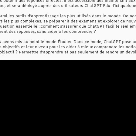
’obtenir des réponses directes. Il est accessible dès maintenant aux
eam, et sera déployé auprès des utilisateurs ChatGPT Edu d’ici quelqu
i les outils d’apprentissage les plus utilisés dans le monde. De nom
irs les plus complexes, se préparer à des examens et explorer de nou
question essentielle : comment s’assurer que ChatGPT facilite réellem
ment des réponses, sans aider à les comprendre ?
s avons mis au point le mode Étudier. Dans ce mode, ChatGPT pose au
rs objectifs et leur niveau pour les aider à mieux comprendre les not
n objectif ? Permettre d’apprendre et pas seulement de rendre un devoi