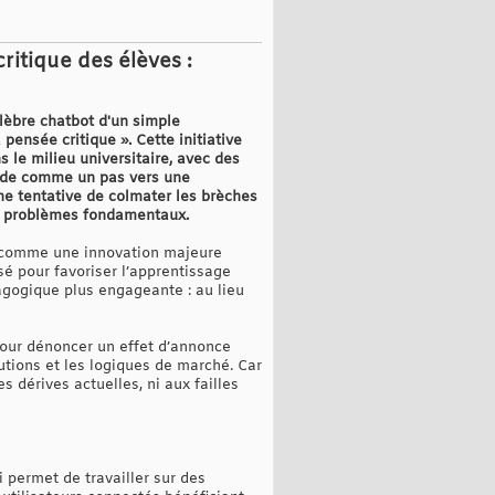
ritique des élèves :
lèbre chatbot d'un simple
 pensée critique ». Cette initiative
s le milieu universitaire, avec des
mode comme un pas vers une
une tentative de colmater les brèches
les problèmes fondamentaux.
 comme une innovation majeure
nsé pour favoriser l’apprentissage
dagogique plus engageante : au lieu
 pour dénoncer un effet d’annonce
tutions et les logiques de marché. Car
s dérives actuelles, ni aux failles
 permet de travailler sur des