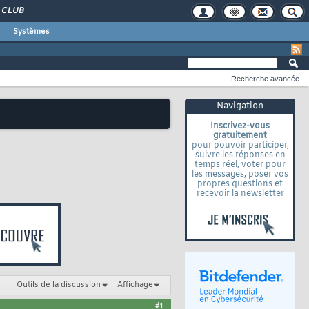
CLUB
Systèmes
Recherche avancée
Navigation
Inscrivez-vous
gratuitement
pour pouvoir participer,
suivre les réponses en
temps réel, voter pour
les messages, poser vos
propres questions et
recevoir la newsletter
Outils de la discussion
Affichage
#1