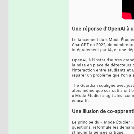
Une réponse d’OpenAI à un
Le lancement du « Mode Étudier »
ChatGPT en 2022, de nombreux e
intégralement par IA, et une d
OpenAI, à l’instar d’autres gra
la mise en place de détecteurs 
l’interaction entre étudiants e
réparer un problème que l’on a 
The Guardian souligne avec just
alors même que ses outils ont bo
« Mode Étudier » agit ainsi com
éducatif.
Une illusion de co-appren
Le principe du « Mode Étudier »
questions, reformule les demandes
stimuler la pensée critique.