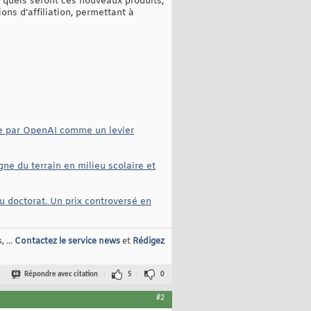
 quels seront ces nouveaux produits,
ons d’affiliation, permettant à
ée par OpenAI comme un levier
agne du terrain en milieu scolaire et
u doctorat. Un prix controversé en
 ...
Contactez le service news
et
Rédigez
Répondre avec citation
5
0
#2