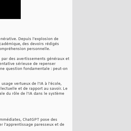
nérative. Depuis l’explosion de
cadémique, des devoirs rédigés
compréhension personnelle.
s par des avertissements généraux et
tentative sérieuse de repenser
 une question fondamentale : peut-on
usage vertueux de l’IA à l’école,
ectuelle et de rapport au savoir. Le
le du rôle de l’IA dans le système
s immédiates, ChatGPT pose des
ter l’apprentissage paresseux et de