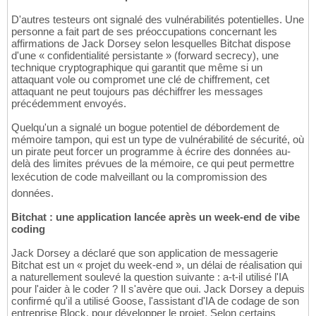
D'autres testeurs ont signalé des vulnérabilités potentielles. Une
personne a fait part de ses préoccupations concernant les
affirmations de Jack Dorsey selon lesquelles Bitchat dispose
d'une « confidentialité persistante » (forward secrecy), une
technique cryptographique qui garantit que même si un
attaquant vole ou compromet une clé de chiffrement, cet
attaquant ne peut toujours pas déchiffrer les messages
précédemment envoyés.
Quelqu'un a signalé un bogue potentiel de débordement de
mémoire tampon, qui est un type de vulnérabilité de sécurité, où
un pirate peut forcer un programme à écrire des données au-
delà des limites prévues de la mémoire, ce qui peut permettre
lexécution de code malveillant ou la compromission des
données.
Bitchat : une application lancée après un week-end de vibe
coding
Jack Dorsey a déclaré que son application de messagerie
Bitchat est un « projet du week-end », un délai de réalisation qui
a naturellement soulevé la question suivante : a-t-il utilisé l'IA
pour l'aider à le coder ? Il s'avère que oui. Jack Dorsey a depuis
confirmé qu'il a utilisé Goose, l'assistant d'IA de codage de son
entreprise Block, pour développer le projet. Selon certains