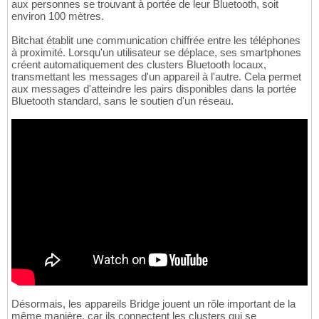
aux personnes se trouvant à portée de leur Bluetooth, soit
environ 100 mètres.
Bitchat établit une communication chiffrée entre les téléphones
à proximité. Lorsqu'un utilisateur se déplace, ses smartphones
créent automatiquement des clusters Bluetooth locaux,
transmettant les messages d'un appareil à l'autre. Cela permet
aux messages d'atteindre les pairs disponibles dans la portée
Bluetooth standard, sans le soutien d'un réseau.
Désormais, les appareils Bridge jouent un rôle important de la
même manière, car ils connectent les clusters qui se