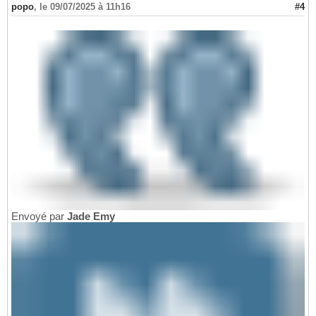
popo
,
le 09/07/2025 à 11h16
#4
Envoyé par
Jade Emy