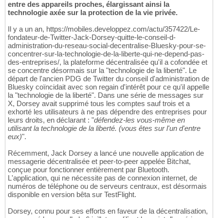
entre des appareils proches, élargissant ainsi la
technologie axée sur la protection de la vie privée.
Il y a un an, https://mobiles.developpez.com/actu/357422/Le-
fondateur-de-Twitter-Jack-Dorsey-quitte-le-conseil-d-
administration-du-reseau-social-decentralise-Bluesky-pour-se-
concentrer-sur-la-technologie-de-la-liberte-qui-ne-depend-pas-
des-entreprises/, la plateforme décentralisée qu'il a cofondée et
se concentre désormais sur la "technologie de la liberté". Le
départ de l'ancien PDG de Twitter du conseil d'administration de
Bluesky coïncidait avec son regain d'intérêt pour ce qu'il appelle
la "technologie de la liberté". Dans une série de messages sur
X, Dorsey avait supprimé tous les comptes sauf trois et a
exhorté les utilisateurs à ne pas dépendre des entreprises pour
leurs droits, en déclarant : "
défendez-les vous-même en
utilisant la technologie de la liberté. (vous êtes sur l'un d'entre
eux)
".
Récemment, Jack Dorsey a lancé une nouvelle application de
messagerie décentralisée et peer-to-peer appelée Bitchat,
conçue pour fonctionner entièrement par Bluetooth.
L'application, qui ne nécessite pas de connexion internet, de
numéros de téléphone ou de serveurs centraux, est désormais
disponible en version bêta sur TestFlight.
Dorsey, connu pour ses efforts en faveur de la décentralisation,