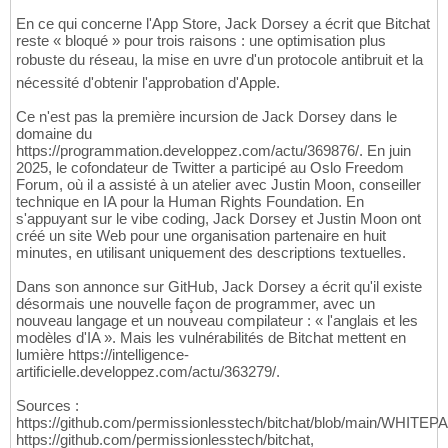
En ce qui concerne l'App Store, Jack Dorsey a écrit que Bitchat
reste « bloqué » pour trois raisons : une optimisation plus
robuste du réseau, la mise en uvre d'un protocole antibruit et la
nécessité d'obtenir l'approbation d'Apple.
Ce n'est pas la première incursion de Jack Dorsey dans le
domaine du
https://programmation.developpez.com/actu/369876/. En juin
2025, le cofondateur de Twitter a participé au Oslo Freedom
Forum, où il a assisté à un atelier avec Justin Moon, conseiller
technique en IA pour la Human Rights Foundation. En
s'appuyant sur le vibe coding, Jack Dorsey et Justin Moon ont
créé un site Web pour une organisation partenaire en huit
minutes, en utilisant uniquement des descriptions textuelles.
Dans son annonce sur GitHub, Jack Dorsey a écrit qu'il existe
désormais une nouvelle façon de programmer, avec un
nouveau langage et un nouveau compilateur : « l'anglais et les
modèles d'IA ». Mais les vulnérabilités de Bitchat mettent en
lumière https://intelligence-
artificielle.developpez.com/actu/363279/.
Sources :
https://github.com/permissionlesstech/bitchat/blob/main/WHITE
https://github.com/permissionlesstech/bitchat,