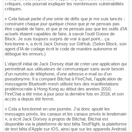
critiques, cela pourrait expliquer les nombreuses vulnérabilités
critiques.
« Cela faisait partie d'une série de défis que je me suis lancés :
construire chaque jour quelque chose que je ne pensais pas
être capable de faire, et que je ne pensais pas que les outils d'IA
actuels étaient capables de faire, à savoir l'outil Goose de
Block. Je suis toujours surpris de voir à quel point... ça
fonctionne », a écrit Jack Dorsey sur GitHub. (Selon Block, son
agent d'IA de codage écrit le code de manière autonome et
débogue les erreurs.)
L'objectif initial de Jack Dorsey était de créer une application qui
permettrait aux utilisateurs de communiquer sans avoir besoin
d'un numéro de téléphone, d'une adresse e-mail ou d'un
pseudonyme. Il a comparé Bitchat à FireChat, l'application de
messagerie Bluetooth mesh utilisée lors des manifestations
prodémocratie à Hong Kong au début des années 2010.
FireChat a été mise à jour pour la dernière fois en 2018, et son
accès a depuis été fermé.
« Cela a fonctionné en une journée. J'ai donc ajouté les
messages privés, les canaux et les canaux privés le lendemain
», a écrit Jack Dorsey à propos de Bitchat. Bitchat est
disponible via la plateforme de test bêta TestFlight, la plateforme
de test bêta d'Apple sur iOS, ainsi que sur les appareils Android.