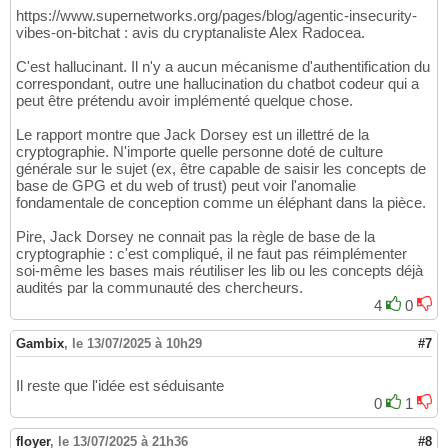
https://www.supernetworks.org/pages/blog/agentic-insecurity-
vibes-on-bitchat : avis du cryptanaliste Alex Radocea.
C'est hallucinant. Il n'y a aucun mécanisme d'authentification du
correspondant, outre une hallucination du chatbot codeur qui a
peut être prétendu avoir implémenté quelque chose.
Le rapport montre que Jack Dorsey est un illettré de la
cryptographie. N'importe quelle personne doté de culture
générale sur le sujet (ex, être capable de saisir les concepts de
base de GPG et du web of trust) peut voir l'anomalie
fondamentale de conception comme un éléphant dans la pièce.
Pire, Jack Dorsey ne connait pas la règle de base de la
cryptographie : c'est compliqué, il ne faut pas réimplémenter
soi-même les bases mais réutiliser les lib ou les concepts déjà
audités par la communauté des chercheurs.
4
0
Gambix
,
le 13/07/2025 à 10h29
#7
Il reste que l'idée est séduisante
0
1
floyer
,
le 13/07/2025 à 21h36
#8