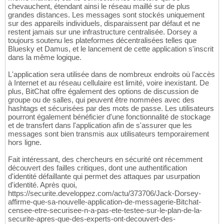
chevauchent, étendant ainsi le réseau maillé sur de plus
grandes distances. Les messages sont stockés uniquement
sur des appareils individuels, disparaissent par défaut et ne
restent jamais sur une infrastructure centralisée. Dorsey a
toujours soutenu les plateformes décentralisées telles que
Bluesky et Damus, et le lancement de cette application s'inscrit
dans la même logique.
L'application sera utilisée dans de nombreux endroits où l'accès
à Internet et au réseau cellulaire est limité, voire inexistant. De
plus, BitChat offre également des options de discussion de
groupe ou de salles, qui peuvent être nommées avec des
hashtags et sécurisées par des mots de passe. Les utilisateurs
pourront également bénéficier d'une fonctionnalité de stockage
et de transfert dans l'application afin de s'assurer que les
messages sont bien transmis aux utilisateurs temporairement
hors ligne.
Fait intéressant, des chercheurs en sécurité ont récemment
découvert des failles critiques, dont une authentification
d'identité défaillante qui permet des attaques par usurpation
d'identité. Après quoi,
https://securite.developpez.com/actu/373706/Jack-Dorsey-
affirme-que-sa-nouvelle-application-de-messagerie-Bitchat-
censee-etre-securisee-n-a-pas-ete-testee-sur-le-plan-de-la-
securite-apres-que-des-experts-ont-decouvert-des-