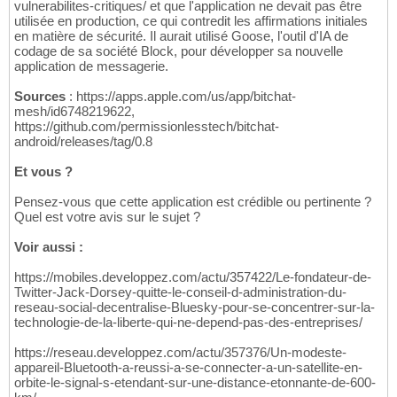
vulnerabilites-critiques/ et que l'application ne devait pas être
utilisée en production, ce qui contredit les affirmations initiales
en matière de sécurité. Il aurait utilisé Goose, l'outil d'IA de
codage de sa société Block, pour développer sa nouvelle
application de messagerie.
Sources
: https://apps.apple.com/us/app/bitchat-
mesh/id6748219622,
https://github.com/permissionlesstech/bitchat-
android/releases/tag/0.8
Et vous ?
Pensez-vous que cette application est crédible ou pertinente ?
Quel est votre avis sur le sujet ?
Voir aussi :
https://mobiles.developpez.com/actu/357422/Le-fondateur-de-
Twitter-Jack-Dorsey-quitte-le-conseil-d-administration-du-
reseau-social-decentralise-Bluesky-pour-se-concentrer-sur-la-
technologie-de-la-liberte-qui-ne-depend-pas-des-entreprises/
https://reseau.developpez.com/actu/357376/Un-modeste-
appareil-Bluetooth-a-reussi-a-se-connecter-a-un-satellite-en-
orbite-le-signal-s-etendant-sur-une-distance-etonnante-de-600-