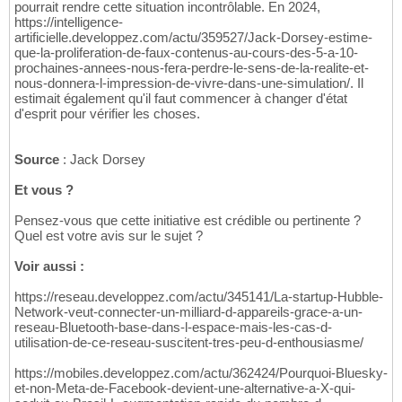
pourrait rendre cette situation incontrôlable. En 2024,
https://intelligence-
artificielle.developpez.com/actu/359527/Jack-Dorsey-estime-
que-la-proliferation-de-faux-contenus-au-cours-des-5-a-10-
prochaines-annees-nous-fera-perdre-le-sens-de-la-realite-et-
nous-donnera-l-impression-de-vivre-dans-une-simulation/. Il
estimait également qu'il faut commencer à changer d'état
d'esprit pour vérifier les choses.
Source
: Jack Dorsey
Et vous ?
Pensez-vous que cette initiative est crédible ou pertinente ?
Quel est votre avis sur le sujet ?
Voir aussi :
https://reseau.developpez.com/actu/345141/La-startup-Hubble-
Network-veut-connecter-un-milliard-d-appareils-grace-a-un-
reseau-Bluetooth-base-dans-l-espace-mais-les-cas-d-
utilisation-de-ce-reseau-suscitent-tres-peu-d-enthousiasme/
https://mobiles.developpez.com/actu/362424/Pourquoi-Bluesky-
et-non-Meta-de-Facebook-devient-une-alternative-a-X-qui-