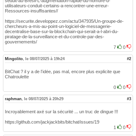
seduit-au-Bresil-L-augmentation-rapide-du-nombre-d-
utilisateurs-conduit-certains-a-rencontrer-une-erreur-
Ressources-insuffisantes//
https://securite.developpez.com/actu/347935/Un-groupe-de-
chercheurs-a-mis-au-point-un-logiciel-de-messagerie-
decentralise-base-sur-la-blockchain-qui-serait-a-l-abri-du-
piratage-de-la-surveillance-et-du-controle-par-des-
gouvernements/
7
0
Mingolito
,
le 08/07/2025 à 19h24
#2
BitChat ? il y a de l'idée, pas mal, encore plus explicite que
Chatroulette
0
0
raphman
,
le 08/07/2025 à 20h29
#3
Incroyablement axé sur la sécurité ... un truc de dingue !!!
https://github.com/jackjackbits/bitchat/issues/19
1
0