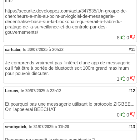
km/
https://securite.developpez.com/actu/347935/Un-groupe-de-
chercheurs-a-mis-au-point-un-logiciel-de-messagerie-
decentralise-base-sur-la-blockchain-qui-serait-a-l-abri-du-
piratage-de-la-surveillance-et-du-controle-par-des-
gouvernements/
8
0
earhater
,
le 30/07/2025 à 20h32
#11
Je comprends vraiment pas l'intêret d'une app de messagerie
ou il fait être à portée de bluetooth soit 100m grand maximum
pour pouvoir discuter.
1
0
Leruas
,
le 30/07/2025 à 22h12
#12
Et pourquoi pas une messagerie utilisant le protocole ZIGBEE...
On l'appelerai BEECHAT
0
0
smobydick
,
le 31/07/2025 à 11h20
#13
Personne ne connaît le réseau meshtastic ?