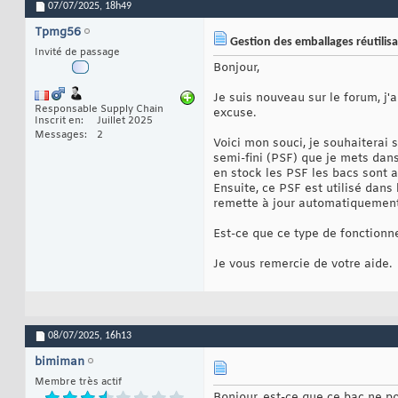
07/07/2025,
18h49
Tpmg56
Gestion des emballages réutilisa
Invité de passage
Bonjour,
Je suis nouveau sur le forum, j'
Responsable Supply Chain
excuse.
Inscrit en
Juillet 2025
Messages
2
Voici mon souci, je souhaiterai
semi-fini (PSF) que je mets dans
en stock les PSF les bacs son
Ensuite, ce PSF est utilisé dans
remette à jour automatiquement
Est-ce que ce type de fonction
Je vous remercie de votre aide.
08/07/2025,
16h13
bimiman
Membre très actif
Bonjour, est-ce que ce bac ne p