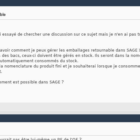
ble
ai essayé de chercher une discussion sur ce sujet mais je n'en ai pas t
 savoir comment je peux gérer les emballages retournable dans SAGE X3
 des bacs, ceux-ci doivent être gérés en stock. Ils seront dans la nom
t automatiquement consommés du stock.
 la nomenclature du produit fini et je souhaiterai lorsque je consomm
.
nement est possible dans SAGE ?
ourrait pas être lui-même un PF de l'OF ?