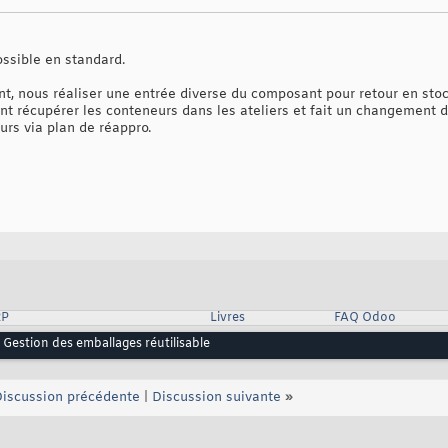
ossible en standard.
nt, nous réaliser une entrée diverse du composant pour retour en stoc
 récupérer les conteneurs dans les ateliers et fait un changement d
turs via plan de réappro.
RP
Livres
FAQ Odoo
Gestion des emballages réutilisable
iscussion précédente
|
Discussion suivante
»