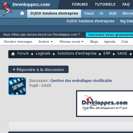
FORUMS
TUTORIELS
FAQ
DI/DSI Solutions d'entreprise
Cloud
IA
ALM
Micros
DI/DSI Solutions d'entreprise
Big Dat
Vous n'êtes pas encore inscrit sur Developpez.com ?
Inscrivez-vous gratuitem
Derniers messages
Actions
Réseau social
Blogs
Agenda
Chat
Forum
Logiciels
Solutions d'entreprise
ERP
SAGE
+
Répondre à la discussion
Discussion :
Gestion des emballages réutilisable
Sujet :
SAGE