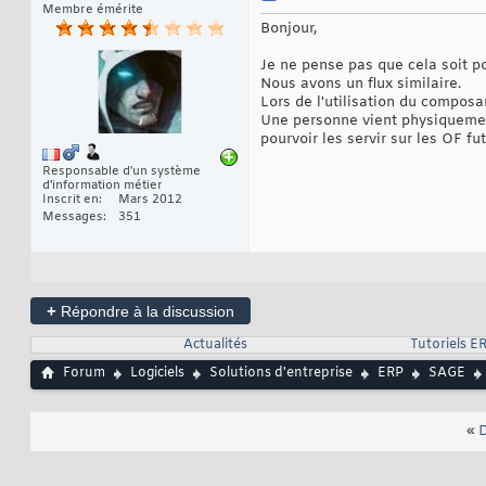
Membre émérite
Bonjour,
Je ne pense pas que cela soit p
Nous avons un flux similaire.
Lors de l'utilisation du composa
Une personne vient physiquement
pourvoir les servir sur les OF fu
Responsable d'un système
d'information métier
Inscrit en
Mars 2012
Messages
351
+
Répondre à la discussion
Actualités
Tutoriels E
Forum
Logiciels
Solutions d'entreprise
ERP
SAGE
«
D