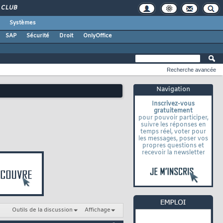
CLUB
Systèmes
SAP
Sécurité
Droit
OnlyOffice
Recherche avancée
Navigation
Inscrivez-vous
gratuitement
pour pouvoir participer,
suivre les réponses en
temps réel, voter pour
les messages, poser vos
propres questions et
recevoir la newsletter
Outils de la discussion
Affichage