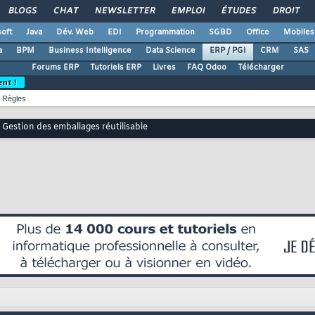
BLOGS
CHAT
NEWSLETTER
EMPLOI
ÉTUDES
DROIT
oft
Java
Dév. Web
EDI
Programmation
SGBD
Office
Mobiles
a
BPM
Business Intelligence
Data Science
ERP / PGI
CRM
SAS
Forums ERP
Tutoriels ERP
Livres
FAQ Odoo
Télécharger
ent !
Règles
Gestion des emballages réutilisable