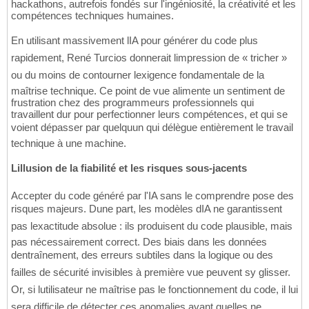
hackathons, autrefois fondés sur l'ingéniosité, la créativité et les
compétences techniques humaines.
En utilisant massivement lIA pour générer du code plus
rapidement, René Turcios donnerait limpression de « tricher »
ou du moins de contourner lexigence fondamentale de la
maîtrise technique. Ce point de vue alimente un sentiment de
frustration chez des programmeurs professionnels qui
travaillent dur pour perfectionner leurs compétences, et qui se
voient dépasser par quelquun qui délègue entièrement le travail
technique à une machine.
Lillusion de la fiabilité et les risques sous-jacents
Accepter du code généré par l'IA sans le comprendre pose des
risques majeurs. Dune part, les modèles dIA ne garantissent
pas lexactitude absolue : ils produisent du code plausible, mais
pas nécessairement correct. Des biais dans les données
dentraînement, des erreurs subtiles dans la logique ou des
failles de sécurité invisibles à première vue peuvent sy glisser.
Or, si lutilisateur ne maîtrise pas le fonctionnement du code, il lui
sera difficile de détecter ces anomalies avant quelles ne