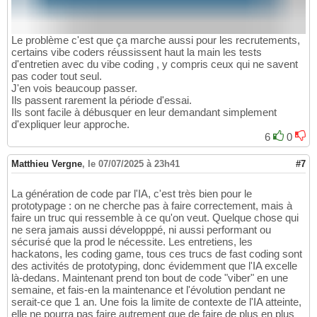
Le problème c'est que ça marche aussi pour les recrutements,
certains vibe coders réussissent haut la main les tests
d'entretien avec du vibe coding , y compris ceux qui ne savent
pas coder tout seul.
J'en vois beaucoup passer.
Ils passent rarement la période d'essai.
Ils sont facile à débusquer en leur demandant simplement
d'expliquer leur approche.
6
0
Matthieu Vergne
,
le 07/07/2025 à 23h41
#7
La génération de code par l'IA, c'est très bien pour le
prototypage : on ne cherche pas à faire correctement, mais à
faire un truc qui ressemble à ce qu'on veut. Quelque chose qui
ne sera jamais aussi développpé, ni aussi performant ou
sécurisé que la prod le nécessite. Les entretiens, les
hackatons, les coding game, tous ces trucs de fast coding sont
des activités de prototyping, donc évidemment que l'IA excelle
là-dedans. Maintenant prend ton bout de code "viber" en une
semaine, et fais-en la maintenance et l'évolution pendant ne
serait-ce que 1 an. Une fois la limite de contexte de l'IA atteinte,
elle ne pourra pas faire autrement que de faire de plus en plus