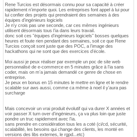
Rene Turcios est désormais connu pour sa capacité à créer
rapidement n'importe quoi. Les entreprises font appel à lui pour
lui confier des projets qui prendraient des semaines à des
équipes d'ingénieurs logiciels
Je n'y crois pas une seconde, car ces mêmes ingénieurs
utilisent désormais tous l'ia dans leurs travail.
donc soit ces "équipes d'ingénieurs logiciels" bosses quelques
heures et foute rien pendant des semaines, soit ce que Rene
Turcios conçoit sont juste que des POC, a l'image des
hackathons qui ne sont que des exercices d'école.
Moi aussi je peux réaliser par exemple un poc de site web
personnalisé de e-commerce en 5 minutes grâce à l'ia sans
coder, mais on m'a jamais demandé ce genre de chose en
entreprise.
Je peux en bonus en 15 minutes le mettre en ligne et le rendre
scalable sur aws aussi, comme ca même à noel il y'aura pas
surcharge
Mais concevoir un vrai produit évolutif qui va durer X années et
voir passer X turn over d'ingénieurs, ça va plus loin que juste
pondre un truc rapidement avec l'ia.
sans prendre en considération tous les a coté (ci/cd, sécurité,
scalabilité, les besoins qui change des clients, les monté en
versions des libs externes, le rgpd...etc)