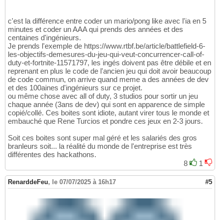
c'est la différence entre coder un mario/pong like avec l'ia en 5
minutes et coder un AAA qui prends des années et des
centaines d'ingénieurs.
Je prends l'exemple de https://www.rtbf.be/article/battlefield-6-
les-objectifs-demesures-du-jeu-qui-veut-concurrencer-call-of-
duty-et-fortnite-11571797, les ingés doivent pas être débile et en
reprenant en plus le code de l'ancien jeu qui doit avoir beaucoup
de code commun, on arrive quand meme a des années de dev
et des 100aines d'ingénieurs sur ce projet.
ou même chose avec all of duty, 3 studios pour sortir un jeu
chaque année (3ans de dev) qui sont en apparence de simple
copié/collé. Ces boites sont idiote, autant virer tous le monde et
embauché que Rene Turcios et pondre ces jeux en 2-3 jours.
Soit ces boites sont super mal géré et les salariés des gros
branleurs soit... la réalité du monde de l'entreprise est très
différentes des hackathons.
8
1
RenarddeFeu
,
le 07/07/2025 à 16h17
#5