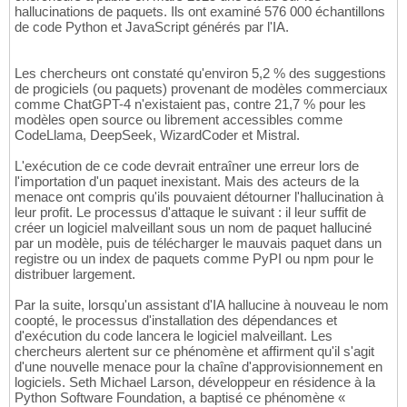
hallucinations de paquets. Ils ont examiné 576 000 échantillons
de code Python et JavaScript générés par l'IA.
Les chercheurs ont constaté qu'environ 5,2 % des suggestions
de progiciels (ou paquets) provenant de modèles commerciaux
comme ChatGPT-4 n'existaient pas, contre 21,7 % pour les
modèles open source ou librement accessibles comme
CodeLlama, DeepSeek, WizardCoder et Mistral.
L'exécution de ce code devrait entraîner une erreur lors de
l'importation d'un paquet inexistant. Mais des acteurs de la
menace ont compris qu'ils pouvaient détourner l'hallucination à
leur profit. Le processus d'attaque le suivant : il leur suffit de
créer un logiciel malveillant sous un nom de paquet halluciné
par un modèle, puis de télécharger le mauvais paquet dans un
registre ou un index de paquets comme PyPI ou npm pour le
distribuer largement.
Par la suite, lorsqu'un assistant d'IA hallucine à nouveau le nom
coopté, le processus d'installation des dépendances et
d'exécution du code lancera le logiciel malveillant. Les
chercheurs alertent sur ce phénomène et affirment qu'il s'agit
d'une nouvelle menace pour la chaîne d'approvisionnement en
logiciels. Seth Michael Larson, développeur en résidence à la
Python Software Foundation, a baptisé ce phénomène «