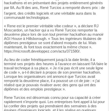
hackathons et en présentant des projets entièrement générés
par lIA. Au fil des ans, René Turcios a remporté divers prix : de
l'argent, des crédits logiciels et une véritable aura dans la
communauté technologique.
« Rene est le premier véritable vibe codeur », a déclare RJ
Moscardon, un hacker qui a vu René Turcios remporter la
deuxième place lors de son tout premier hackathon au manoir
AGI House à Hillsborough. « Tous les ingénieurs titulaires de
diplômes prestigieux se sont d'abord moqués de lui. Mais
maintenant, ils font tous exactement la même chose ».
https://microsoft.developpez.com/actu/371580/.
Au lieu de coder frénétiquement jusqu'à la date limite, il a
terminé ses projets des heures à l'avance en laissant l'IA faire le
travail technique à sa place. « Je n'ai pas écrit une seule ligne
de code », a-t-il déclaré à propos de son premier hackathon.
Lorsque les organisateurs ont annoncé que Turcios avait
remporté la deuxième place, il a poussé un cri de joie : « j'ai
réalisé que je pouvais rivaliser avec des gens qui ont des
diplômes et des emplois prestigieux ».
Rene Turcios est désormais connu pour sa capacité à créer
rapidement n'importe quoi. Les entreprises font appel à lui pour
lui confier des projets qui prendraient des semaines à des
équipes d'ingénieurs logiciels, et il les réalise en quelques