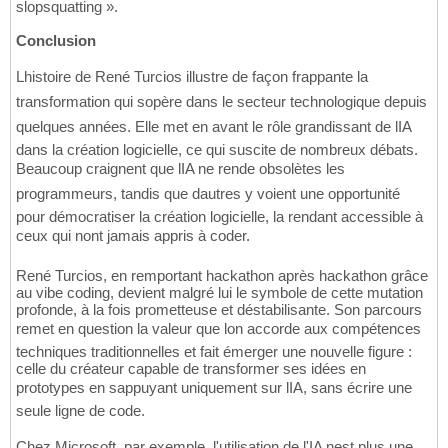
slopsquatting ».
Conclusion
Lhistoire de René Turcios illustre de façon frappante la
transformation qui sopère dans le secteur technologique depuis
quelques années. Elle met en avant le rôle grandissant de lIA
dans la création logicielle, ce qui suscite de nombreux débats.
Beaucoup craignent que lIA ne rende obsolètes les
programmeurs, tandis que dautres y voient une opportunité
pour démocratiser la création logicielle, la rendant accessible à
ceux qui nont jamais appris à coder.
René Turcios, en remportant hackathon après hackathon grâce
au vibe coding, devient malgré lui le symbole de cette mutation
profonde, à la fois prometteuse et déstabilisante. Son parcours
remet en question la valeur que lon accorde aux compétences
techniques traditionnelles et fait émerger une nouvelle figure :
celle du créateur capable de transformer ses idées en
prototypes en sappuyant uniquement sur lIA, sans écrire une
seule ligne de code.
Chez Microsoft, par exemple, l'utilisation de l'IA nest plus une