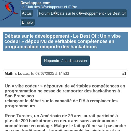
Developpez.com
Le Club des Développeurs et IT Pro
Actus
Forum D�bats sur le d�veloppement - Le Best Of
Emploi
Débats sur le développement - Le Best Of
:
Un « vibe
codeur » dépourvu de véritables compétences en
programmation remporte des hackathons
Répondre à la discussion
Mathis Lucas
,
le 07/07/2025 à 14h33
#1
Un « vibe codeur » dépourvu de véritables compétences en
programmation ne cesse de remporter des hackathons à
San Francisco
relançant le débat sur la capacité de l'IA à remplacer les
programmeurs
Rene Turcios, un Américain de 29 ans, aurait participé à
plus de 200 hackathons en deux ans sans avoir aucune
compétence en codage. Malgré le fait qu'il ne sait pas coder
au sens traditionnel, il aurait accumulé les victoires et se