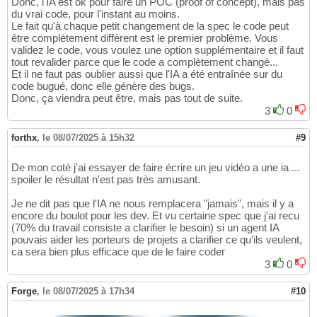
Donc, l'IA est ok pour faire un POC (proof of concept), mais pas
du vrai code, pour l'instant au moins.
Le fait qu'à chaque petit changement de la spec le code peut
être complètement différent est le premier problème. Vous
validez le code, vous voulez une option supplémentaire et il faut
tout revalider parce que le code a complètement changé...
Et il ne faut pas oublier aussi que l'IA a été entraînée sur du
code bugué, donc elle génère des bugs.
Donc, ça viendra peut être, mais pas tout de suite.
3
0
forthx
,
le 08/07/2025 à 15h32
#9
De mon coté j'ai essayer de faire écrire un jeu vidéo a une ia ...
spoiler le résultat n'est pas très amusant.
Je ne dit pas que l'IA ne nous remplacera "jamais", mais il y a
encore du boulot pour les dev. Et vu certaine spec que j'ai recu
(70% du travail consiste a clarifier le besoin) si un agent IA
pouvais aider les porteurs de projets a clarifier ce qu'ils veulent,
ca sera bien plus efficace que de le faire coder
3
0
Forge
,
le 08/07/2025 à 17h34
#10