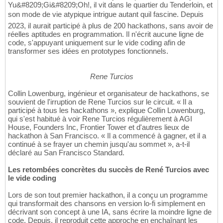
Yu&#8209;Gi&#8209;Oh!, il vit dans le quartier du Tenderloin, et
son mode de vie atypique intrigue autant quil fascine. Depuis
2023, il aurait participé à plus de 200 hackathons, sans avoir de
réelles aptitudes en programmation. Il n'écrit aucune ligne de
code, s'appuyant uniquement sur le vide coding afin de
transformer ses idées en prototypes fonctionnels.
Rene Turcios
Collin Lowenburg, ingénieur et organisateur de hackathons, se
souvient de l'irruption de Rene Turcios sur le circuit. « Il a
participé à tous les hackathons », explique Collin Lowenburg,
qui s'est habitué à voir Rene Turcios régulièrement à AGI
House, Founders Inc, Frontier Tower et d'autres lieux de
hackathon à San Francisco. « Il a commencé à gagner, et il a
continué à se frayer un chemin jusqu'au sommet », a-t-il
déclaré au San Francisco Standard.
Les retombées concrètes du succès de René Turcios avec
le vide coding
Lors de son tout premier hackathon, il a conçu un programme
qui transformait des chansons en version lo-fi simplement en
décrivant son concept à une IA, sans écrire la moindre ligne de
code. Depuis, il reproduit cette approche en enchaînant les