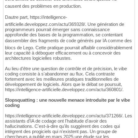
causent des problèmes en production.
Dautre part, https://intelligence-
artificielle.developpez.com/actu/369328/. Une génération de
programmeurs pourrait émerger sans connaissance
approfondie des bases de la programmation, se contentant
dassembler des fragments de code générés par IA comme des
blocs de Lego. Cette pratique pourrait affaiblir considérablement
leur capacité à déboguer efficacement ou à concevoir des
architectures logicielles robustes.
Au lieu d'être une question de contrôle et de précision, le vibe
coding consiste à s'abandonner au flux. Cela contraste
fortement avec les meilleures pratiques traditionnelles de
développement de logiciels. Alors que le débat se poursuit,
https://intelligence-artificielle.developpez.com/actu/360801/.
Slopsquatting : une nouvelle menace introduite par le vibe
coding
https://intelligence-artificielle.developpez.com/actu/371266/. Les
assistants d'IA de codage ont l'habitude d'avoir des
hallucinations. C'est-à-dire qu'ils suggèrent des codes qui
intègrent des progiciels qui n'existent pas. Un groupe de
chercheurs a publié en mars 2025 une étude sur les