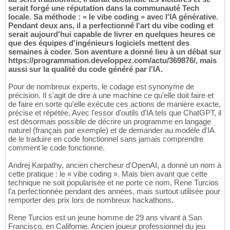
serait forgé une réputation dans la communauté Tech
locale. Sa méthode : « le vibe coding » avec l'IA générative.
Pendant deux ans, il a perfectionné l'art du vibe coding et
serait aujourd'hui capable de livrer en quelques heures ce
que des équipes d'ingénieurs logiciels mettent des
semaines à coder. Son aventure a donné lieu à un débat sur
https://programmation.developpez.com/actu/369876/, mais
aussi sur la qualité du code généré par l'IA.
Pour de nombreux experts, le codage est synonyme de
précision. Il s'agit de dire à une machine ce qu'elle doit faire et
de faire en sorte qu'elle exécute ces actions de manière exacte,
précise et répétée. Avec l'essor d'outils d'IA tels que ChatGPT, il
est désormais possible de décrire un programme en langage
naturel (français par exemple) et de demander au modèle d'IA
de le traduire en code fonctionnel sans jamais comprendre
comment le code fonctionne.
Andrej Karpathy, ancien chercheur d'OpenAI, a donné un nom à
cette pratique : le « vibe coding ». Mais bien avant que cette
technique ne soit popularisée et ne porte ce nom, Rene Turcios
l'a perfectionnée pendant des années, mais surtout utilisée pour
remporter des prix lors de nombreux hackathons.
Rene Turcios est un jeune homme de 29 ans vivant à San
Francisco, en Californie. Ancien joueur professionnel du jeu