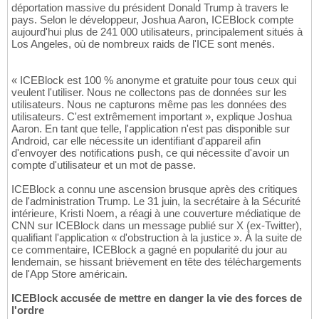
déportation massive du président Donald Trump à travers le
pays. Selon le développeur, Joshua Aaron, ICEBlock compte
aujourd'hui plus de 241 000 utilisateurs, principalement situés à
Los Angeles, où de nombreux raids de l'ICE sont menés.
« ICEBlock est 100 % anonyme et gratuite pour tous ceux qui
veulent l'utiliser. Nous ne collectons pas de données sur les
utilisateurs. Nous ne capturons même pas les données des
utilisateurs. C'est extrêmement important », explique Joshua
Aaron. En tant que telle, l'application n'est pas disponible sur
Android, car elle nécessite un identifiant d'appareil afin
d'envoyer des notifications push, ce qui nécessite d'avoir un
compte d'utilisateur et un mot de passe.
ICEBlock a connu une ascension brusque après des critiques
de l'administration Trump. Le 31 juin, la secrétaire à la Sécurité
intérieure, Kristi Noem, a réagi à une couverture médiatique de
CNN sur ICEBlock dans un message publié sur X (ex-Twitter),
qualifiant l'application « d'obstruction à la justice ». À la suite de
ce commentaire, ICEBlock a gagné en popularité du jour au
lendemain, se hissant brièvement en tête des téléchargements
de l'App Store américain.
ICEBlock accusée de mettre en danger la vie des forces de
l'ordre