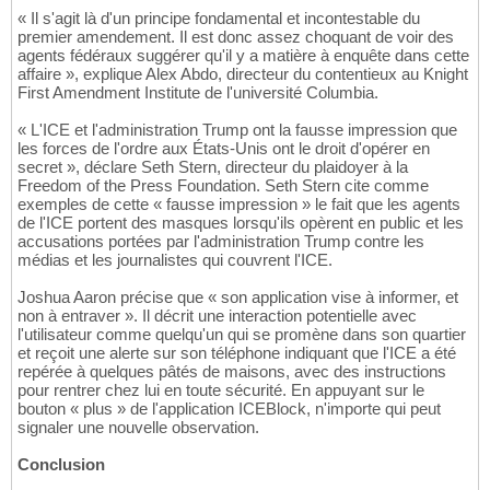
« Il s'agit là d'un principe fondamental et incontestable du
premier amendement. Il est donc assez choquant de voir des
agents fédéraux suggérer qu'il y a matière à enquête dans cette
affaire », explique Alex Abdo, directeur du contentieux au Knight
First Amendment Institute de l'université Columbia.
« L'ICE et l'administration Trump ont la fausse impression que
les forces de l'ordre aux États-Unis ont le droit d'opérer en
secret », déclare Seth Stern, directeur du plaidoyer à la
Freedom of the Press Foundation. Seth Stern cite comme
exemples de cette « fausse impression » le fait que les agents
de l'ICE portent des masques lorsqu'ils opèrent en public et les
accusations portées par l'administration Trump contre les
médias et les journalistes qui couvrent l'ICE.
Joshua Aaron précise que « son application vise à informer, et
non à entraver ». Il décrit une interaction potentielle avec
l'utilisateur comme quelqu'un qui se promène dans son quartier
et reçoit une alerte sur son téléphone indiquant que l'ICE a été
repérée à quelques pâtés de maisons, avec des instructions
pour rentrer chez lui en toute sécurité. En appuyant sur le
bouton « plus » de l'application ICEBlock, n'importe qui peut
signaler une nouvelle observation.
Conclusion