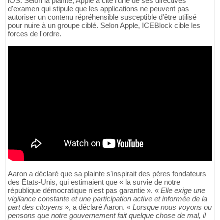
iOS. Selon la plainte, Apple a cité l'une de ses directives
d'examen qui stipule que les applications ne peuvent pas
autoriser un contenu répréhensible susceptible d'être utilisé
pour nuire à un groupe ciblé. Selon Apple, ICEBlock cible les
forces de l'ordre.
Aaron a déclaré que sa plainte s'inspirait des pères fondateurs
des États-Unis, qui estimaient que « la survie de notre
république démocratique n'est pas garantie ». «
Elle exige une
vigilance constante et une participation active et informée de la
part des citoyens
», a déclaré Aaron. «
Lorsque nous voyons ou
pensons que notre gouvernement fait quelque chose de mal, il