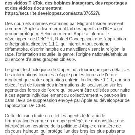
des vidéos TikTok, des bobines Instagram, des reportages
et des vidéos documentant
https://securite.developpez.com/actu/376527/.
Des courriels internes examinés par Migrant Insider révèlent
comment Apple a discrètement fait des agents de l'ICE « un
groupe protégé ». Selon un mémo, Apple a informé le
développeur de DeICER, Rafael Concepcion, que l'application
enfreignait la directive 1.1.1, qui interdit « tout contenu
diffamatoire, discriminatoire ou malveillant visant la religion, la
race, l'orientation sexuelle, le genre, l'origine nationale/ethnique
ou encore d'autres groupes ciblés ».
Le géant technologique de Cupertino a fourni quelques détails. «
Les informations fournies à Apple par les forces de l'ordre
montrent que votre application enfreint la directive 1.1.1, car son
objectif est de fournir des informations de localisation sur les
agents des forces de l'ordre qui peuvent être utilisées pour nuire
à ces agents individuellement ou collectivement », peut-on lire
dans l'avis de suppression envoyé par Apple au développeur de
l'application DeICER.
Cette décision traite en effet les agents fédéraux de
l'immigration comme un groupe protégé, ce qui constitue une
interprétation novatrice de la politique d'Apple en matière de
discours haineux, qui protège l'un des bras les plus puissants