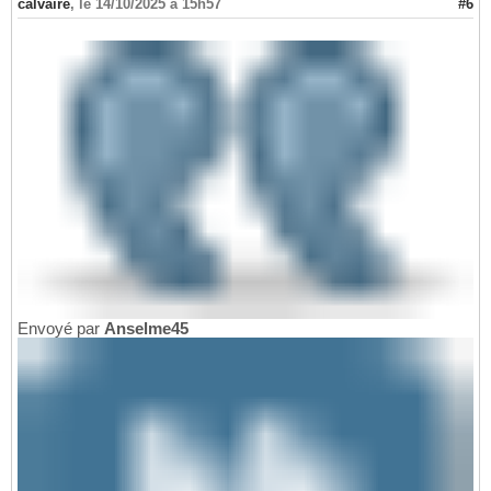
calvaire
,
le 14/10/2025 à 15h57
#6
Envoyé par
Anselme45