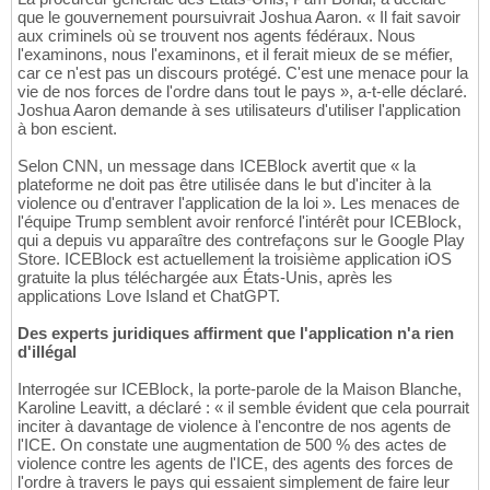
que le gouvernement poursuivrait Joshua Aaron. « Il fait savoir
aux criminels où se trouvent nos agents fédéraux. Nous
l'examinons, nous l'examinons, et il ferait mieux de se méfier,
car ce n'est pas un discours protégé. C'est une menace pour la
vie de nos forces de l'ordre dans tout le pays », a-t-elle déclaré.
Joshua Aaron demande à ses utilisateurs d'utiliser l'application
à bon escient.
Selon CNN, un message dans ICEBlock avertit que « la
plateforme ne doit pas être utilisée dans le but d'inciter à la
violence ou d'entraver l'application de la loi ». Les menaces de
l'équipe Trump semblent avoir renforcé l'intérêt pour ICEBlock,
qui a depuis vu apparaître des contrefaçons sur le Google Play
Store. ICEBlock est actuellement la troisième application iOS
gratuite la plus téléchargée aux États-Unis, après les
applications Love Island et ChatGPT.
Des experts juridiques affirment que l'application n'a rien
d'illégal
Interrogée sur ICEBlock, la porte-parole de la Maison Blanche,
Karoline Leavitt, a déclaré : « il semble évident que cela pourrait
inciter à davantage de violence à l'encontre de nos agents de
l'ICE. On constate une augmentation de 500 % des actes de
violence contre les agents de l'ICE, des agents des forces de
l'ordre à travers le pays qui essaient simplement de faire leur