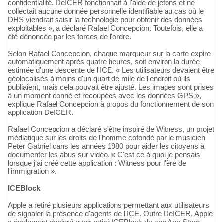
confidentialité. DeICER fonctionnait à l'aide de jetons et ne
collectait aucune donnée personnelle identifiable au cas où le
DHS viendrait saisir la technologie pour obtenir des données
exploitables », a déclaré Rafael Concepcion. Toutefois, elle a
été dénoncée par les forces de l'ordre.
Selon Rafael Concepcion, chaque marqueur sur la carte expire
automatiquement après quatre heures, soit environ la durée
estimée d'une descente de l'ICE. « Les utilisateurs devaient être
géolocalisés à moins d'un quart de mile de l'endroit où ils
publiaient, mais cela pouvait être ajusté. Les images sont prises
à un moment donné et recoupées avec les données GPS »,
explique Rafael Concepcion à propos du fonctionnement de son
application DeICER.
Rafael Concepcion a déclaré s'être inspiré de Witness, un projet
médiatique sur les droits de l'homme cofondé par le musicien
Peter Gabriel dans les années 1980 pour aider les citoyens à
documenter les abus sur vidéo. « C'est ce à quoi je pensais
lorsque j'ai créé cette application : Witness pour l'ère de
l'immigration ».
ICEBlock
Apple a retiré plusieurs applications permettant aux utilisateurs
de signaler la présence d'agents de l'ICE. Outre DeICER, Apple
a également déclaré avoir retiré ICEBlock de son App Store