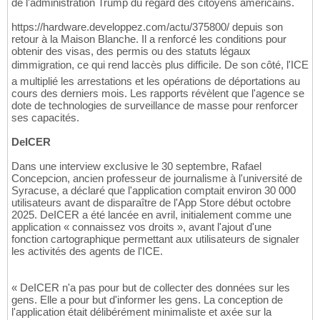
de l'administration Trump du regard des citoyens américains.
https://hardware.developpez.com/actu/375800/ depuis son
retour à la Maison Blanche. Il a renforcé les conditions pour
obtenir des visas, des permis ou des statuts légaux
dimmigration, ce qui rend laccès plus difficile. De son côté, l'ICE
a multiplié les arrestations et les opérations de déportations au
cours des derniers mois. Les rapports révèlent que l'agence se
dote de technologies de surveillance de masse pour renforcer
ses capacités.
DeICER
Dans une interview exclusive le 30 septembre, Rafael
Concepcion, ancien professeur de journalisme à l'université de
Syracuse, a déclaré que l'application comptait environ 30 000
utilisateurs avant de disparaître de l'App Store début octobre
2025. DeICER a été lancée en avril, initialement comme une
application « connaissez vos droits », avant l'ajout d'une
fonction cartographique permettant aux utilisateurs de signaler
les activités des agents de l'ICE.
« DeICER n'a pas pour but de collecter des données sur les
gens. Elle a pour but d'informer les gens. La conception de
l'application était délibérément minimaliste et axée sur la