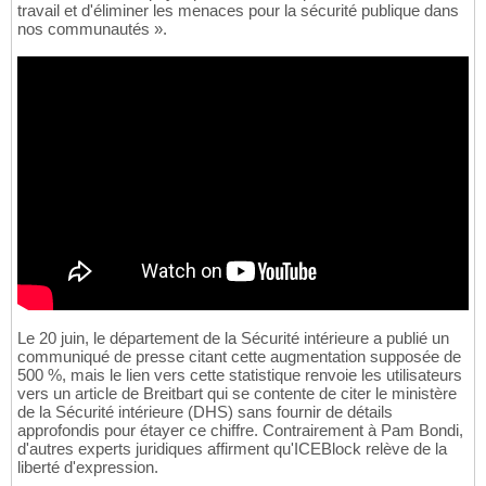
travail et d'éliminer les menaces pour la sécurité publique dans
nos communautés ».
Le 20 juin, le département de la Sécurité intérieure a publié un
communiqué de presse citant cette augmentation supposée de
500 %, mais le lien vers cette statistique renvoie les utilisateurs
vers un article de Breitbart qui se contente de citer le ministère
de la Sécurité intérieure (DHS) sans fournir de détails
approfondis pour étayer ce chiffre. Contrairement à Pam Bondi,
d'autres experts juridiques affirment qu'ICEBlock relève de la
liberté d'expression.