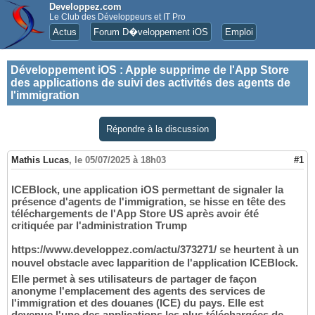
Developpez.com
Le Club des Développeurs et IT Pro
Actus
Forum D�veloppement iOS
Emploi
Développement iOS
:
Apple supprime de l'App Store
des applications de suivi des activités des agents de
l'immigration
Répondre à la discussion
Mathis Lucas
,
le 05/07/2025 à 18h03
#1
ICEBlock, une application iOS permettant de signaler la
présence d'agents de l'immigration, se hisse en tête des
téléchargements de l'App Store US après avoir été
critiquée par l'administration Trump
https://www.developpez.com/actu/373271/ se heurtent à un
nouvel obstacle avec lapparition de l'application ICEBlock.
Elle permet à ses utilisateurs de partager de façon
anonyme l'emplacement des agents des services de
l'immigration et des douanes (ICE) du pays. Elle est
devenue l'une des applications les plus téléchargées de