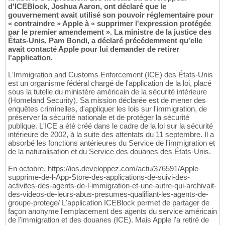
d'ICEBlock, Joshua Aaron, ont déclaré que le
gouvernement avait utilisé son pouvoir réglementaire pour
« contraindre » Apple à « supprimer l'expression protégée
par le premier amendement ». La ministre de la justice des
États-Unis, Pam Bondi, a déclaré précédemment qu'elle
avait contacté Apple pour lui demander de retirer
l'application.
L'Immigration and Customs Enforcement (ICE) des États-Unis
est un organisme fédéral chargé de l'application de la loi, placé
sous la tutelle du ministère américain de la sécurité intérieure
(Homeland Security). Sa mission déclarée est de mener des
enquêtes criminelles, d'appliquer les lois sur l'immigration, de
préserver la sécurité nationale et de protéger la sécurité
publique. L'ICE a été créé dans le cadre de la loi sur la sécurité
intérieure de 2002, à la suite des attentats du 11 septembre. Il a
absorbé les fonctions antérieures du Service de l'immigration et
de la naturalisation et du Service des douanes des États-Unis.
En octobre, https://ios.developpez.com/actu/376591/Apple-
supprime-de-l-App-Store-des-applications-de-suivi-des-
activites-des-agents-de-l-immigration-et-une-autre-qui-archivait-
des-videos-de-leurs-abus-presumes-qualifiant-les-agents-de-
groupe-protege/ L'application ICEBlock permet de partager de
façon anonyme l'emplacement des agents du service américain
de l'immigration et des douanes (ICE). Mais Apple l'a retiré de