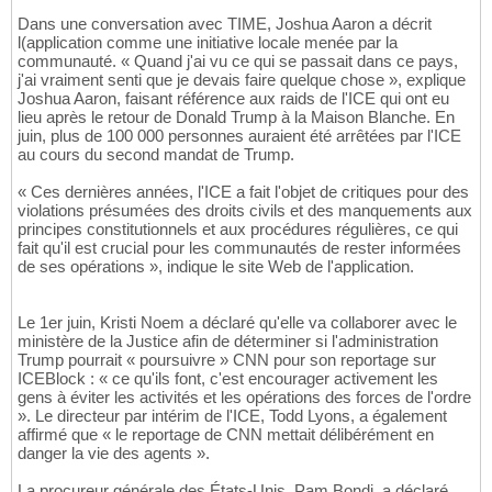
Dans une conversation avec TIME, Joshua Aaron a décrit
l(application comme une initiative locale menée par la
communauté. « Quand j'ai vu ce qui se passait dans ce pays,
j'ai vraiment senti que je devais faire quelque chose », explique
Joshua Aaron, faisant référence aux raids de l'ICE qui ont eu
lieu après le retour de Donald Trump à la Maison Blanche. En
juin, plus de 100 000 personnes auraient été arrêtées par l'ICE
au cours du second mandat de Trump.
« Ces dernières années, l'ICE a fait l'objet de critiques pour des
violations présumées des droits civils et des manquements aux
principes constitutionnels et aux procédures régulières, ce qui
fait qu'il est crucial pour les communautés de rester informées
de ses opérations », indique le site Web de l'application.
Le 1er juin, Kristi Noem a déclaré qu'elle va collaborer avec le
ministère de la Justice afin de déterminer si l'administration
Trump pourrait « poursuivre » CNN pour son reportage sur
ICEBlock : « ce qu'ils font, c'est encourager activement les
gens à éviter les activités et les opérations des forces de l'ordre
». Le directeur par intérim de l'ICE, Todd Lyons, a également
affirmé que « le reportage de CNN mettait délibérément en
danger la vie des agents ».
La procureur générale des États-Unis, Pam Bondi, a déclaré