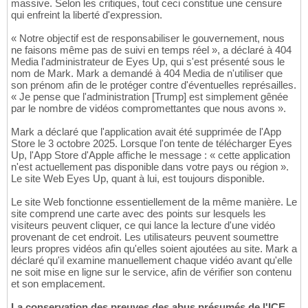
massive. Selon les critiques, tout ceci constitue une censure
qui enfreint la liberté d'expression.
« Notre objectif est de responsabiliser le gouvernement, nous
ne faisons même pas de suivi en temps réel », a déclaré à 404
Media l'administrateur de Eyes Up, qui s'est présenté sous le
nom de Mark. Mark a demandé à 404 Media de n'utiliser que
son prénom afin de le protéger contre d'éventuelles représailles.
« Je pense que l'administration [Trump] est simplement gênée
par le nombre de vidéos compromettantes que nous avons ».
Mark a déclaré que l'application avait été supprimée de l'App
Store le 3 octobre 2025. Lorsque l'on tente de télécharger Eyes
Up, l'App Store d'Apple affiche le message : « cette application
n'est actuellement pas disponible dans votre pays ou région ».
Le site Web Eyes Up, quant à lui, est toujours disponible.
Le site Web fonctionne essentiellement de la même manière. Le
site comprend une carte avec des points sur lesquels les
visiteurs peuvent cliquer, ce qui lance la lecture d'une vidéo
provenant de cet endroit. Les utilisateurs peuvent soumettre
leurs propres vidéos afin qu'elles soient ajoutées au site. Mark a
déclaré qu'il examine manuellement chaque vidéo avant qu'elle
ne soit mise en ligne sur le service, afin de vérifier son contenu
et son emplacement.
La conservation des preuves des abus présumés de l'ICE