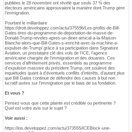
publiées le 28 novembre ont révélé que seuls 37 % des
électeurs américains approuvaient la manière dont Trump gère
l'immigration.
Pourtant le milliardaire
https://droit.developpez.com/actu/375596/Les-profits-de-Bill-
Gates-tires-du-programme-de-deportation-de-masse-de-
Donald-Trump-reveles-apres-un-diner-amical-a-la-Maison-
Blanche-alors-que-Bill-Gates-s-enrichit-avec-la-machine-a-
expulser-de-Trump/ grâce à sa participation dans Signature
Aviation, un prestataire clé des vols de l'ICE, l'agence
américaine chargée de l'immigration et des douanes. Ces
services d'affrètement privés, essentiels au programme
d'expulsion massive du président Trump, ont soulevé des
inquiétudes quant à d'éventuels conflits d'intérêts, d'autant plus
que Bill Gates continue de défendre des causes à but non
lucratif axées sur l'immigration par le biais de sa fondation.
Et vous ?
Pensez-vous que cette plainte est crédible ou pertinente ?
Quel est votre avis sur le sujet ?
Voir aussi :
https://ios.developpez.com/actu/373555/ICEBlock-une-