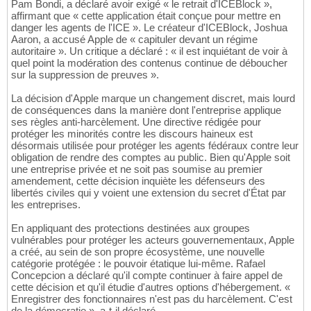
Pam Bondi, a déclaré avoir exigé « le retrait d'ICEBlock »,
affirmant que « cette application était conçue pour mettre en
danger les agents de l'ICE ». Le créateur d'ICEBlock, Joshua
Aaron, a accusé Apple de « capituler devant un régime
autoritaire ». Un critique a déclaré : « il est inquiétant de voir à
quel point la modération des contenus continue de déboucher
sur la suppression de preuves ».
La décision d'Apple marque un changement discret, mais lourd
de conséquences dans la manière dont l'entreprise applique
ses règles anti-harcèlement. Une directive rédigée pour
protéger les minorités contre les discours haineux est
désormais utilisée pour protéger les agents fédéraux contre leur
obligation de rendre des comptes au public. Bien qu'Apple soit
une entreprise privée et ne soit pas soumise au premier
amendement, cette décision inquiète les défenseurs des
libertés civiles qui y voient une extension du secret d'État par
les entreprises.
En appliquant des protections destinées aux groupes
vulnérables pour protéger les acteurs gouvernementaux, Apple
a créé, au sein de son propre écosystème, une nouvelle
catégorie protégée : le pouvoir étatique lui-même. Rafael
Concepcion a déclaré qu'il compte continuer à faire appel de
cette décision et qu'il étudie d'autres options d'hébergement. «
Enregistrer des fonctionnaires n'est pas du harcèlement. C'est
de la démocratie », a-t-il déclaré.