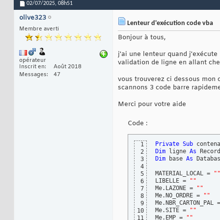
02/07/2025,
08h51
olive323
Lenteur d'exécution code vba
Membre averti
Bonjour à tous,
j'ai une lenteur quand j'exécut
opérateur
validation de ligne en allant che
Inscrit en
Août 2018
Messages
47
vous trouverez ci dessous mon c
scannons 3 code barre rapidemen
Merci pour votre aide
Code :
Private
Sub
 conten
1
Dim
 ligne 
As
2
Dim
 base 
As
 Databas
3
4
MATERIAL_LOCAL = 
"
5
LIBELLE = 
""
6
Me.LAZONE = 
""
7
Me.NO_ORDRE = 
""
8
Me.NBR_CARTON_PAL 
9
Me.SITE = 
""
10
Me.EMP = 
""
11