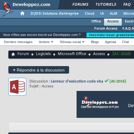
FORUMS
TUTORIELS
FAQ
DI/DSI Solutions d'entreprise
Cloud
IA
ALM
Micros
Office
Access
Excel
Forum Access
F.A.Q 
Vous n'êtes pas encore inscrit sur Developpez.com ?
Inscrivez-vous gratuitem
Derniers messages
Actions
Réseau social
Blogs
Agenda
Chat
Forum
Logiciels
Microsoft Office
Access
[AC-2016]
+
Répondre à la discussion
Discussion :
Lenteur d'exécution code vba
[AC-2016]
Sujet :
Access