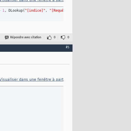
Visualiser dans une fenêtre à part
> 
1
, DLookup
(
"[indice]"
, 
"[Requête_MAX_INDICE_REP]"
)
, Me.QTT_DEP
Répondre avec citation
0
0
#5
Visualiser dans une fenêtre à part