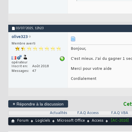
03/07/2025,
12h23
olive323
Membre averti
Bonjour,
C'est mieux. J'ai du gagner 1 se
opérateur
Inscrit en
Août 2018
Merci pour votre aide
Messages
47
Cordialement
+
Cet
Répondre à la discussion
Actualités
F.A.Q Access
F.A.Q VBA
Forum
Logiciels
Microsoft Office
Access
[AC-2016]