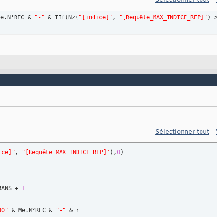
Sélectionner tout
-
Me.N°REC & 
"-"
 & IIf
(
Nz
(
"[indice]"
, 
"[Requête_MAX_INDICE_REP]"
)
 
Sélectionner tout
-
ice]"
, 
"[Requête_MAX_INDICE_REP]"
)
,
0
)
RANS + 
1
00"
 & Me.N°REC & 
"-"
 & r