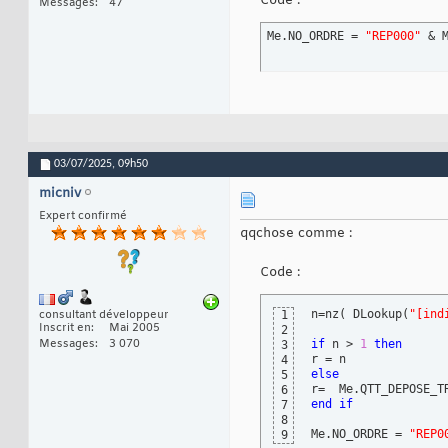
Code :
Messages
47
Me.NO_ORDRE = 
"REP000"
 & 
03/07/2025,
09h50
micniv
Expert confirmé
qqchose comme :
Code :
n=nz
(
 DLookup
(
"[ind
consultant développeur
1
Inscrit en
Mai 2005
2
Messages
3 070
if
 n > 
1
then
3
4
else
5
r=  Me.QTT_DEPOSE_T
6
end
if
7
8
Me.NO_ORDRE = 
"REP0
9