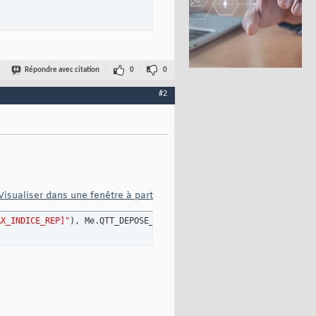
Répondre avec citation
0
0
ant='"
 & CONTENANT.Value & 
"'"
, dbOpenDynaset
)
#2
DICE_REP]"
)
 > 
1
, DLookup
(
"[indice]"
, 
"[Requête_MAX_INDICE_REP]"
)
Visualiser dans une fenêtre à part
AX_INDICE_REP]"
)
, Me.QTT_DEPOSE_TRANS + 
1
)