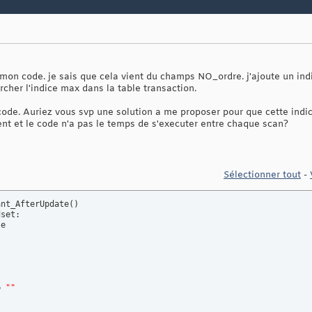
e mon code. je sais que cela vient du champs NO_ordre. j'ajoute un in
rcher l'indice max dans la table transaction.
ode. Auriez vous svp une solution a me proposer pour que cette indic
t et le code n'a pas le temps de s'executer entre chaque scan?
Sélectionner tout
-
ant_AfterUpdate
(
)
e

"
= 
""