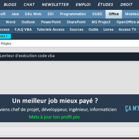
BLOGS
CHAT
NEWSLETTER
EMPLOI
ÉTUDES
DROIT
oft
Java
Dév. Web
EDI
Programmation
SGBD
Office
Mobiles
Word
Outlook
PowerPoint
SharePoint
MS Project
OpenOffice &
Access
F.A.Q VBA
Tutoriels Access
Sources
Outils
Livres
Access TV
ent !
Règles
Lenteur d'exécution code vba