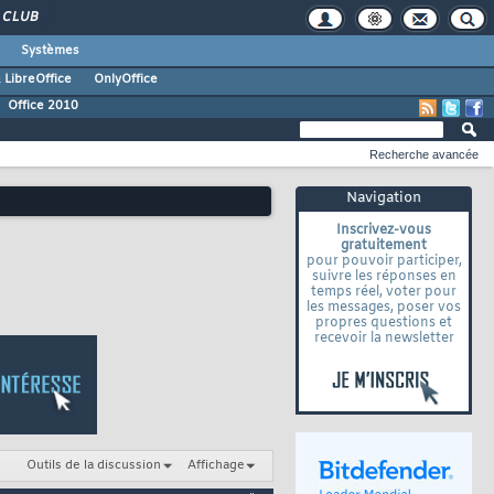
CLUB
Systèmes
 LibreOffice
OnlyOffice
Office 2010
Recherche avancée
Navigation
Inscrivez-vous
gratuitement
pour pouvoir participer,
suivre les réponses en
temps réel, voter pour
les messages, poser vos
propres questions et
recevoir la newsletter
Outils de la discussion
Affichage