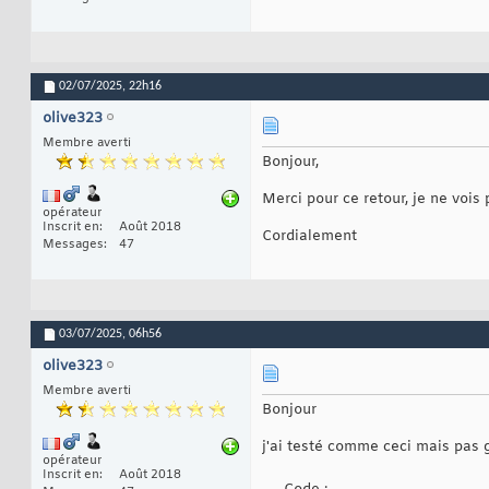
42
43
44
45
Else
46
02/07/2025,
22h16
MsgBox 
"LE CHAMPS 
47
48
olive323
End
If
49
Membre averti
End
Sub
50
Bonjour,
Merci pour ce retour, je ne voi
opérateur
Inscrit en
Août 2018
Cordialement
Messages
47
03/07/2025,
06h56
olive323
Membre averti
Bonjour
j'ai testé comme ceci mais pas
opérateur
Inscrit en
Août 2018