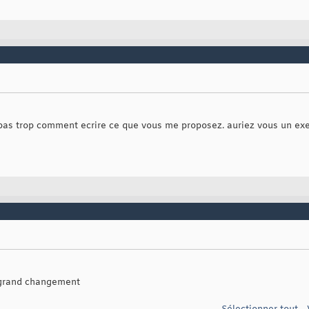
CONTENANT NE PEUT PAS ETRE VIDE"
, vbCritical, 
"ATTENTION"
s pas trop comment ecrire ce que vous me proposez. auriez vous un ex
 grand changement