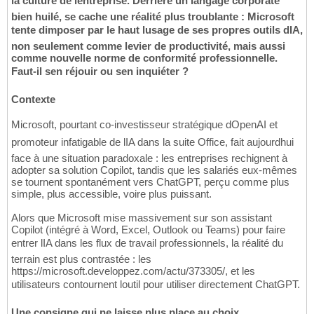
la culture de lentreprise. Derrière un langage corporate
bien huilé, se cache une réalité plus troublante : Microsoft
tente dimposer par le haut lusage de ses propres outils dIA,
non seulement comme levier de productivité, mais aussi
comme nouvelle norme de conformité professionnelle.
Faut-il sen réjouir ou sen inquiéter ?
Contexte
Microsoft, pourtant co-investisseur stratégique dOpenAI et
promoteur infatigable de lIA dans la suite Office, fait aujourdhui
face à une situation paradoxale : les entreprises rechignent à
adopter sa solution Copilot, tandis que les salariés eux-mêmes
se tournent spontanément vers ChatGPT, perçu comme plus
simple, plus accessible, voire plus puissant.
Alors que Microsoft mise massivement sur son assistant
Copilot (intégré à Word, Excel, Outlook ou Teams) pour faire
entrer lIA dans les flux de travail professionnels, la réalité du
terrain est plus contrastée : les
https://microsoft.developpez.com/actu/373305/, et les
utilisateurs contournent loutil pour utiliser directement ChatGPT.
Une consigne qui ne laisse plus place au choix