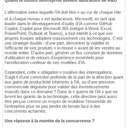
Quand la culture dentreprise devient laboratoire de R&D
L'affirmation selon laquelle l'IA doit être « au cur de chaque rôle
et à chaque niveau » est audacieuse. Microsoft, en tant que
leader dans le développement d'outils d'IA comme GitHub
Copilot, Copilot pour Microsoft 365 (intégré à Word, Excel,
PowerPoint, Outlook et Teams), a tout intérêt à ce que ses
propres troupes adoptent massivement ces technologies. C'est
une stratégie double : d'une part, démontrer la viabilité et
l'efficacité de ses produits « in-house » avant de les vendre au
monde entier. D'autre part, générer un flux constant de données
d'utilisation et de retours d'expérience essentiels pour
l'amélioration continue de ses modèles d'IA.
Cependant, cette « obligation » soulève des interrogations.
S'agit-il d'une conviction profonde de la part de la direction quant
aux gains de productivité inhérents à l'IA, ou d'une pression
commerciale déguisée pour valider des investissements
massifs dans ce domaine ? Dans la « guerre de l'IA » que se
livrent les géants de la technologie, cette directive peut aussi
être perçue comme un moyen de mobiliser l'ensemble de
l'entreprise pour ne pas perdre de terrain face à des
concurrents acharnés.
Une réponse à la montée de la concurrence ?