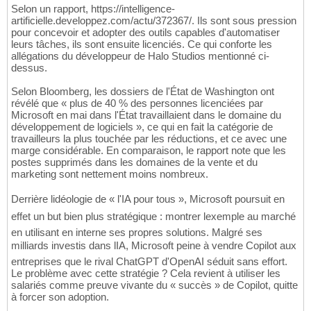
Selon un rapport, https://intelligence-
artificielle.developpez.com/actu/372367/. Ils sont sous pression
pour concevoir et adopter des outils capables d'automatiser
leurs tâches, ils sont ensuite licenciés. Ce qui conforte les
allégations du développeur de Halo Studios mentionné ci-
dessus.
Selon Bloomberg, les dossiers de l'État de Washington ont
révélé que « plus de 40 % des personnes licenciées par
Microsoft en mai dans l'État travaillaient dans le domaine du
développement de logiciels », ce qui en fait la catégorie de
travailleurs la plus touchée par les réductions, et ce avec une
marge considérable. En comparaison, le rapport note que les
postes supprimés dans les domaines de la vente et du
marketing sont nettement moins nombreux.
Derrière lidéologie de « l'IA pour tous », Microsoft poursuit en
effet un but bien plus stratégique : montrer lexemple au marché
en utilisant en interne ses propres solutions. Malgré ses
milliards investis dans lIA, Microsoft peine à vendre Copilot aux
entreprises que le rival ChatGPT d'OpenAI séduit sans effort.
Le problème avec cette stratégie ? Cela revient à utiliser les
salariés comme preuve vivante du « succès » de Copilot, quitte
à forcer son adoption.