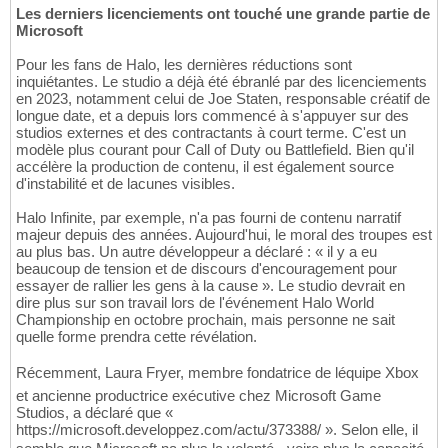
Les derniers licenciements ont touché une grande partie de
Microsoft
Pour les fans de Halo, les dernières réductions sont
inquiétantes. Le studio a déjà été ébranlé par des licenciements
en 2023, notamment celui de Joe Staten, responsable créatif de
longue date, et a depuis lors commencé à s'appuyer sur des
studios externes et des contractants à court terme. C'est un
modèle plus courant pour Call of Duty ou Battlefield. Bien qu'il
accélère la production de contenu, il est également source
d'instabilité et de lacunes visibles.
Halo Infinite, par exemple, n'a pas fourni de contenu narratif
majeur depuis des années. Aujourd'hui, le moral des troupes est
au plus bas. Un autre développeur a déclaré : « il y a eu
beaucoup de tension et de discours d'encouragement pour
essayer de rallier les gens à la cause ». Le studio devrait en
dire plus sur son travail lors de l'événement Halo World
Championship en octobre prochain, mais personne ne sait
quelle forme prendra cette révélation.
Récemment, Laura Fryer, membre fondatrice de léquipe Xbox
et ancienne productrice exécutive chez Microsoft Game
Studios, a déclaré que «
https://microsoft.developpez.com/actu/373388/ ». Selon elle, il