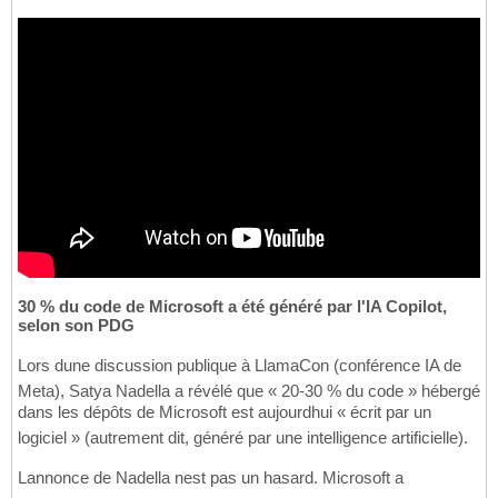
30 % du code de Microsoft a été généré par l'IA Copilot,
selon son PDG
Lors dune discussion publique à LlamaCon (conférence IA de
Meta), Satya Nadella a révélé que « 20-30 % du code » hébergé
dans les dépôts de Microsoft est aujourdhui « écrit par un
logiciel » (autrement dit, généré par une intelligence artificielle).
Lannonce de Nadella nest pas un hasard. Microsoft a