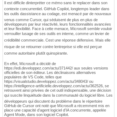
Il est difficile dinterpréter ce mémo sans le replacer dans son
contexte concurrentiel. GitHub Copilot, longtemps leader dans
les outils dassistance au codage, est menacé par de nouveaux
venus comme Cursor, qui séduisent de plus en plus de
développeurs par leur réactivité, leurs fonctionnalités avancées
et leur flexibilité. Face à cette menace, Microsoft semble vouloir
verrouiller lusage de ses outils en interne, comme un levier de
crédibilité commerciale. Cest une réponse défensive. Mais elle
risque de se retourner contre lentreprise si elle est perçue
comme autoritaire plutôt quinspirante.
En effet, Microsoft a décidé de
https://edi.developpez.com/actu/371442/ aux seules versions
officielles de son éditeur. Les déclinaisons alternatives
populaires de VS Code, telles que
https://visualstudio.developpez.com/actu/348043/ ou
https://intelligence-artificielle.developpez.com/actu/362526, se
retrouvent ainsi privées de cet outil indispensable, une décision
qui suscite linquiétude dans la communauté du logiciel libre. Les
développeurs qui discutent du problème dans le répertoire
GitHub de Cursor ont noté que Microsoft a récemment mis en
place une capacité d'agent logiciel d'IA concurrente, appelée
Agent Mode, dans son logiciel Copilot.