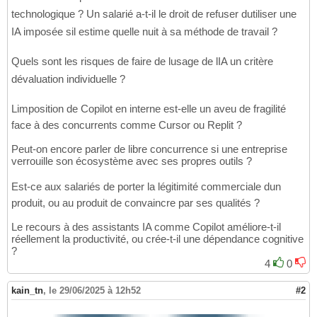
technologique ? Un salarié a-t-il le droit de refuser dutiliser une
IA imposée sil estime quelle nuit à sa méthode de travail ?
Quels sont les risques de faire de lusage de lIA un critère
dévaluation individuelle ?
Limposition de Copilot en interne est-elle un aveu de fragilité
face à des concurrents comme Cursor ou Replit ?
Peut-on encore parler de libre concurrence si une entreprise
verrouille son écosystème avec ses propres outils ?
Est-ce aux salariés de porter la légitimité commerciale dun
produit, ou au produit de convaincre par ses qualités ?
Le recours à des assistants IA comme Copilot améliore-t-il
réellement la productivité, ou crée-t-il une dépendance cognitive
?
4
0
kain_tn
,
le 29/06/2025 à 12h52
#2