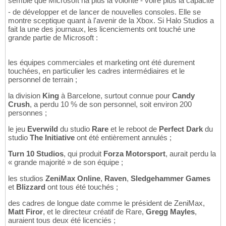
semble que Microsoft na plus la volonté - voire plus la capacité
- de développer et de lancer de nouvelles consoles. Elle se
montre sceptique quant à l'avenir de la Xbox. Si Halo Studios a
fait la une des journaux, les licenciements ont touché une
grande partie de Microsoft :
les équipes commerciales et marketing ont été durement
touchées, en particulier les cadres intermédiaires et le
personnel de terrain ;
la division
King
à Barcelone, surtout connue pour
Candy
Crush
, a perdu 10 % de son personnel, soit environ 200
personnes ;
le jeu
Everwild
du studio
Rare
et le reboot de
Perfect Dark
du
studio
The Initiative
ont été entièrement annulés ;
Turn 10 Studios
, qui produit
Forza Motorsport
, aurait perdu la
« grande majorité » de son équipe ;
les studios
ZeniMax Online
,
Raven
,
Sledgehammer Games
et
Blizzard
ont tous été touchés ;
des cadres de longue date comme le président de ZeniMax,
Matt Firor
, et le directeur créatif de Rare,
Gregg Mayles
,
auraient tous deux été licenciés ;