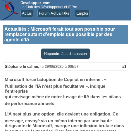
Developpez.com
Le Club des Développeurs et IT Pro
Actus
Forum Actualit�s
Emploi
Actualités
:
Microsoft ferait tout son possible pour
remplacer autant d'emplois que possible par des
agents d'IA
Répondre à la discussion
Stéphane le calme
,
le 29/06/2025 à 00h57
#1
Microsoft force ladoption de Copilot en interne : «
l'utilisation de l'IA n'est plus facultative », indique
l'entreprise
qui envisage même de noter lusage de lIA dans les bilans
de performance annuels
LIA nest plus une option, elle devient une obligation. Ce
message, envoyé via un mémo interne par une haute
dirigeante de Microsoft, marque une inflexion brutale dans