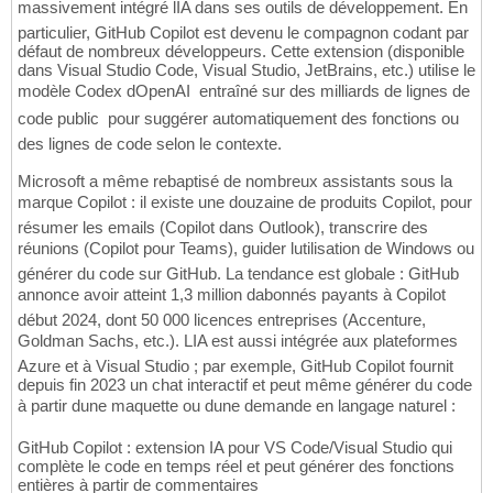
massivement intégré lIA dans ses outils de développement. En
particulier, GitHub Copilot est devenu le compagnon codant par
défaut de nombreux développeurs. Cette extension (disponible
dans Visual Studio Code, Visual Studio, JetBrains, etc.) utilise le
modèle Codex dOpenAI  entraîné sur des milliards de lignes de
code public  pour suggérer automatiquement des fonctions ou
des lignes de code selon le contexte.
Microsoft a même rebaptisé de nombreux assistants sous la
marque Copilot : il existe une douzaine de produits Copilot, pour
résumer les emails (Copilot dans Outlook), transcrire des
réunions (Copilot pour Teams), guider lutilisation de Windows ou
générer du code sur GitHub. La tendance est globale : GitHub
annonce avoir atteint 1,3 million dabonnés payants à Copilot
début 2024, dont 50 000 licences entreprises (Accenture,
Goldman Sachs, etc.). LIA est aussi intégrée aux plateformes
Azure et à Visual Studio ; par exemple, GitHub Copilot fournit
depuis fin 2023 un chat interactif et peut même générer du code
à partir dune maquette ou dune demande en langage naturel :
GitHub Copilot : extension IA pour VS Code/Visual Studio qui
complète le code en temps réel et peut générer des fonctions
entières à partir de commentaires