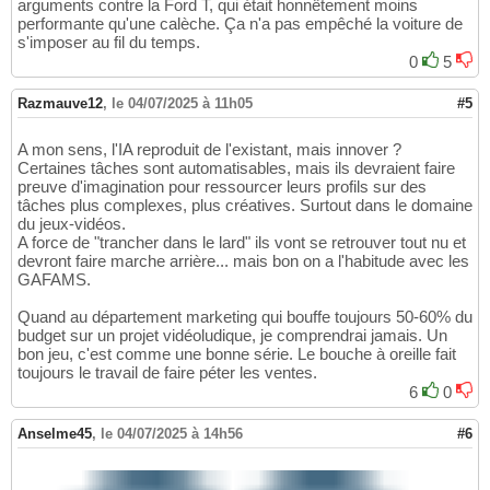
arguments contre la Ford T, qui était honnêtement moins
performante qu'une calèche. Ça n'a pas empêché la voiture de
s'imposer au fil du temps.
0
5
Razmauve12
,
le 04/07/2025 à 11h05
#5
A mon sens, l'IA reproduit de l'existant, mais innover ?
Certaines tâches sont automatisables, mais ils devraient faire
preuve d'imagination pour ressourcer leurs profils sur des
tâches plus complexes, plus créatives. Surtout dans le domaine
du jeux-vidéos.
A force de "trancher dans le lard" ils vont se retrouver tout nu et
devront faire marche arrière... mais bon on a l'habitude avec les
GAFAMS.
Quand au département marketing qui bouffe toujours 50-60% du
budget sur un projet vidéoludique, je comprendrai jamais. Un
bon jeu, c'est comme une bonne série. Le bouche à oreille fait
toujours le travail de faire péter les ventes.
6
0
Anselme45
,
le 04/07/2025 à 14h56
#6