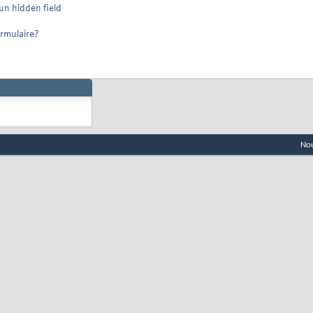
un hidden field
ormulaire?
Nou