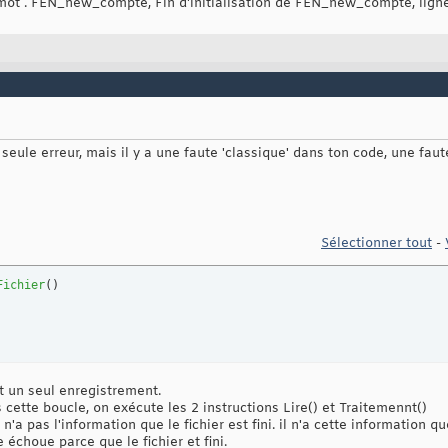
e mot . FEN_new_compte, Fin d'initialisation de FEN_new_compte, lign
 de l'erreur d'ouverture
eur lors de l'ouverture du fichier."
)
 seule erreur, mais il y a une faute 'classique' dans ton code, une fau
Sélectionner tout
-
Fichier
(
)
t un seul enregistrement.
cette boucle, on exécute les 2 instructions Lire() et Traitemennt()
n'a pas l'information que le fichier est fini. il n'a cette information q
 échoue parce que le fichier et fini.