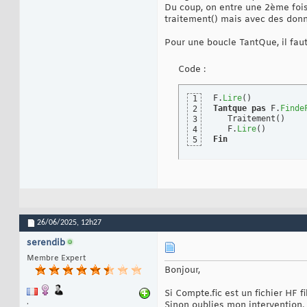
Du coup, on entre une 2ème fois 
traitement() mais avec des donné
Pour une boucle TantQue, il faut
Code :
F.
Lire
(
)
1
Tantque
pas
 F.
Finde
2
   Traitement
(
)
3
   F.
Lire
(
)
4
Fin
5
26/06/2025,
12h27
serendib
Membre Expert
Bonjour,
Si Compte.fic est un fichier HF f
.
Sinon oublies mon intervention.