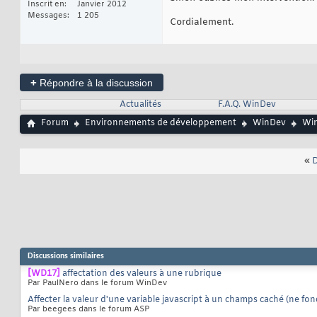
Inscrit en
Janvier 2012
Messages
1 205
Cordialement.
+
Répondre à la discussion
Actualités
F.A.Q. WinDev
Forum
Environnements de développement
WinDev
Win
«
D
Discussions similaires
[WD17]
affectation des valeurs à une rubrique
Par PaulNero dans le forum WinDev
Affecter la valeur d'une variable javascript à un champs caché (ne fo
Par beegees dans le forum ASP