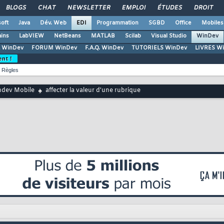
BLOGS
CHAT
NEWSLETTER
EMPLOI
ÉTUDES
DROIT
oft
Java
Dév. Web
EDI
Programmation
SGBD
Office
Mobiles
ains
LabVIEW
NetBeans
MATLAB
Scilab
Visual Studio
WinDev
 WinDev
FORUM WinDev
F.A.Q. WinDev
TUTORIELS WinDev
LIVRES W
ent !
Règles
dev Mobile
affecter la valeur d'une rubrique