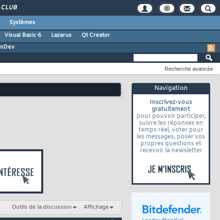
CLUB
Systèmes
Visual Basic 6
Lazarus
Qt Creator
inDev
Recherche avancée
Navigation
Inscrivez-vous
gratuitement
pour pouvoir participer,
suivre les réponses en
temps réel, voter pour
les messages, poser vos
propres questions et
recevoir la newsletter
Outils de la discussion
Affichage