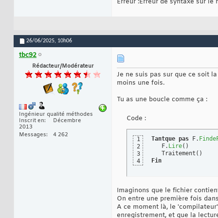
	F.
ferme
(
)
17
Erreur :Erreur de syntaxe sur l
SINON
18
// Gestion
19
Info
(
"Err
20
FIN
21
26/06/2025,
10h06
tbc92
Rédacteur/Modérateur
Je ne suis pas sur que ce soit la
moins une fois.
Tu as une boucle comme ça :
Ingénieur qualité méthodes
Code :
Inscrit en
Décembre
2013
Messages
4 262
Tantque
pas
 F.
Finde
1
   F.
Lire
(
)
2
   Traitement
(
)
3
Fin
4
Imaginons que le fichier contien
On entre une première fois dans 
A ce moment là, le 'compilateur' 
enregistrement, et que la lecture