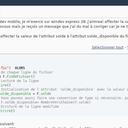
e
dev mobile, je m'exerce sur windev express 28. j'aimreai affecter la va
dessous mais je reçois un message que j'ai du mal à corriger car je ne t
 affecter la valeur de l'attribut solde à l'attribut solde_disponible du 
Sélectionner tout
-
.fic"
)
ALORS
 de chaque ligne du fichier
S
 F.
FinDeFichier
(
)
 Lecture de la ligne
Lire
(
)
 Initialisation de l'attribut 'solde_disponible' avec la valeur 
solde_disponible
 = F.
solde
 Vous pouvez aussi faire une conversion de type si nécessaire, p
 F.solde_disponible= NombreVersChaîne(F.solde)
 Ecriture de la ligne modifiée
Ecrire
(
)
suivant:
re du fichier