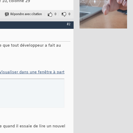
e 10, colonne 29
Répondre avec citation
0
0
#2
te que tout développeur a fait au
Visualiser dans une fenêtre à part
ue quand il essaie de lire un nouvel