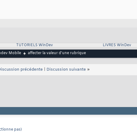
TUTORIELS WinDev
LIVRES WinDev
dev Mobile
affecter la valeur d'une rubrique
iscussion précédente
|
Discussion suivante
»
nctionne pas)