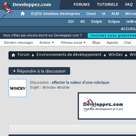
FORUMS
TUTORIELS
FAQ
DI/DSI Solutions d'entreprise
Cloud
IA
ALM
Micros
EDI
4D
Delphi
Eclipse
JetBr
ACCUEIL
Vous n'êtes pas encore inscrit sur Developpez.com ?
Inscrivez-vous gratuitem
Derniers messages
Actions
Réseau social
Blogs
Agenda
Chat
Forum
Environnements de développement
WinDev
Win
+
Répondre à la discussion
Discussion :
affecter la valeur d'une rubrique
Sujet :
Windev Mobile