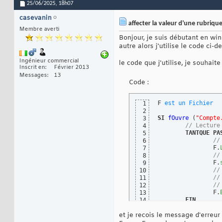
25/06/2025,
18h07
casevanin
affecter la valeur d'une rubriqu
Membre averti
Bonjour, je suis débutant en win
autre alors j'utilise le code ci-
Ingénieur commercial
le code que j'utilise, je souhaite
Inscrit en
Février 2013
Messages
13
Code :
F 
est
un
Fichier
1
2
SI
fOuvre
(
"Compte
3
// Lecture
4
TANTQUE
PA
5
//
6
		F.
7
//
8
		F.
9
//
10
//
11
//
12
		F.
13
FIN
14
15
et je recois le message d'erreur 
// Fermetu
16