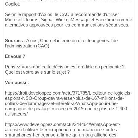
Copilot.
Selon le rapport d'Axios, le CAO a recommandé d'utiliser
Microsoft Teams, Signal, Wickr, iMessage et FaceTime comme
alternatives approuvées pour les communications sécurisées.
Sources
: Axios, Courriel interne du directeur général de
l'administration (CAO)
Et vous ?
Pensez-vous que cette décision est crédible ou pertinente ?
Quel est votre avis sur le sujet ?
Voir aussi :
https://droit.developpez.com/actu/371785/L-editeur-de-logiciels-
espions-NSO-Group-devra-verser-plus-de-167-millions-de-
dollars-de-dommages-et-interets-a-WhatsApp-pour-une-
campagne-de-piratage-menee-en-2019-contre-plus-de-1-400-
utilisateurs/
https://www.developpez.com/actu/344464/WhatsApp-est-
accuse-d-utiliser-le-microphone-en-permanence-sur-les-
smartphones-l-entreprise-affirme-qu-un-bug-affiche-des-