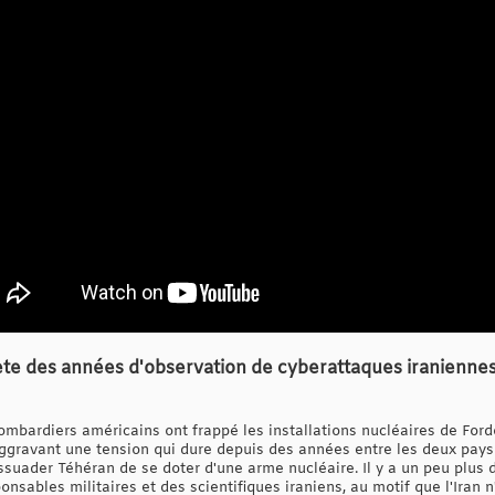
lète des années d'observation de cyberattaques iranienne
ombardiers américains ont frappé les installations nucléaires de For
ggravant une tension qui dure depuis des années entre les deux pays 
ssuader Téhéran de se doter d'une arme nucléaire. Il y a un peu plus 
onsables militaires et des scientifiques iraniens, au motif que l'Iran 