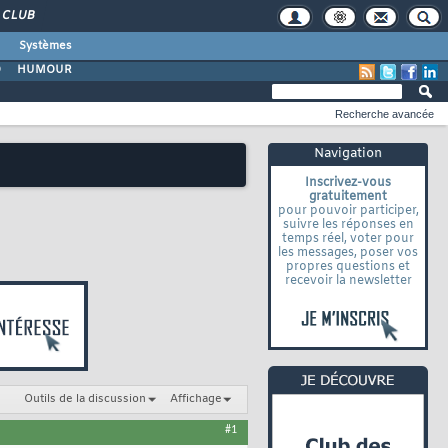
CLUB
Systèmes
O
HUMOUR
Recherche avancée
Navigation
Inscrivez-vous
gratuitement
pour pouvoir participer,
suivre les réponses en
temps réel, voter pour
les messages, poser vos
propres questions et
recevoir la newsletter
Outils de la discussion
Affichage
#1