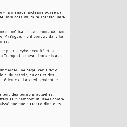
iner « la menace nucléaire posée par
té un succès militaire spectaculaire
ystèmes américains. Le commandement
yber Av3ngers » ont pénétré dans les
amas.
ce pour la cybersécurité et la
de Trump et les avait transmis aux
r submerger une page web avec du
ale, du pétrole, du gaz et des
intérieure qui a servi pendant le
e tenu des tensions actuelles,
attaques “Shamoon” utilisées contre
aralysé quelque 30 000 ordinateurs