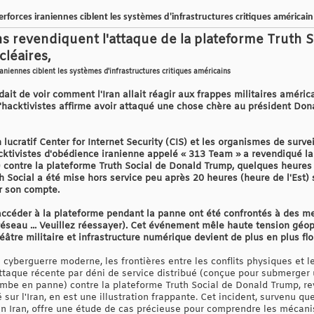
rforces iraniennes ciblent les systèmes d'infrastructures critiques américain
ns revendiquent l'attaque de la plateforme Truth 
cléaires,
raniennes ciblent les systèmes d'infrastructures critiques américains
ait de voir comment l'Iran allait réagir aux frappes militaires améric
d'hacktivistes affirme avoir attaqué une chose chère au président Don
 lucratif Center for Internet Security (CIS) et les organismes de surv
cktivistes d'obédience iranienne appelé « 313 Team » a revendiqué la
) contre la plateforme Truth Social de Donald Trump, quelques heures
h Social a été mise hors service peu après 20 heures (heure de l'Est)
r son compte.
d'accéder à la plateforme pendant la panne ont été confrontés à des m
u réseau ... Veuillez réessayer). Cet événement mêle haute tension géop
éâtre militaire et infrastructure numérique devient de plus en plus flo
cyberguerre moderne, les frontières entre les conflits physiques et 
attaque récente par déni de service distribué (conçue pour submerger
ombe en panne) contre la plateforme Truth Social de Donald Trump, r
 sur l'Iran, en est une illustration frappante. Cet incident, survenu 
en Iran, offre une étude de cas précieuse pour comprendre les mécani