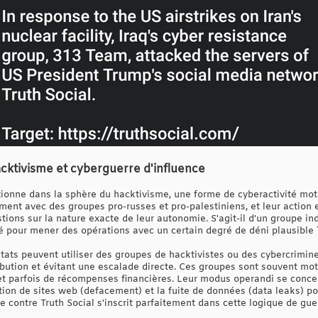
acktivisme et cyberguerre d'influence
ionne dans la sphère du hacktivisme, une forme de cyberactivité moti
ement avec des groupes pro-russes et pro-palestiniens, et leur action
ions sur la nature exacte de leur autonomie. S'agit-il d'un groupe in
isé pour mener des opérations avec un certain degré de déni plausible 
 États peuvent utiliser des groupes de hacktivistes ou des cybercrimi
ttribution et évitant une escalade directe. Ces groupes sont souvent m
et parfois de récompenses financières. Leur modus operandi se conce
ation de sites web (defacement) et la fuite de données (data leaks) 
 contre Truth Social s'inscrit parfaitement dans cette logique de gue