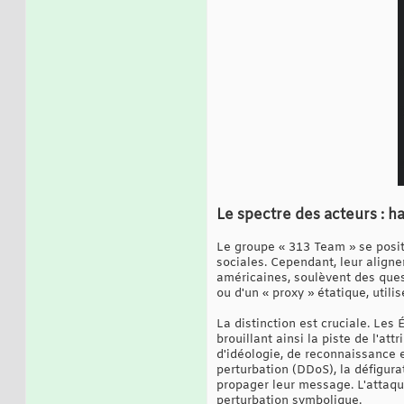
Le spectre des acteurs : h
Le groupe « 313 Team » se posit
sociales. Cependant, leur align
américaines, soulèvent des quest
ou d'un « proxy » étatique, util
La distinction est cruciale. Les
brouillant ainsi la piste de l'a
d'idéologie, de reconnaissance 
perturbation (DDoS), la défigur
propager leur message. L'attaque
perturbation symbolique.