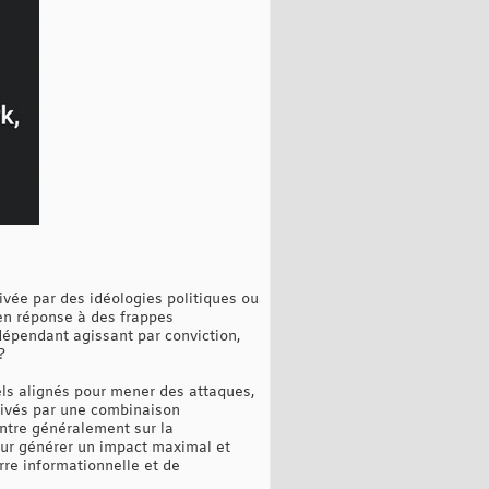
vée par des idéologies politiques ou
 en réponse à des frappes
dépendant agissant par conviction,
?
nels alignés pour mener des attaques,
otivés par une combinaison
ntre généralement sur la
pour générer un impact maximal et
rre informationnelle et de