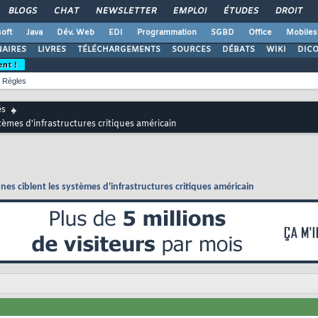
BLOGS
CHAT
NEWSLETTER
EMPLOI
ÉTUDES
DROIT
oft
Java
Dév. Web
EDI
Programmation
SGBD
Office
Mobiles
AIRES
LIVRES
TÉLÉCHARGEMENTS
SOURCES
DÉBATS
WIKI
DIC
ent !
Règles
és
tèmes d'infrastructures critiques américain
nes ciblent les systèmes d'infrastructures critiques américain