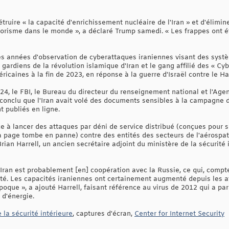
détruire « la capacité d'enrichissement nucléaire de l'Iran » et d'élim
rrorisme dans le monde », a déclaré Trump samedi. « Les frappes ont é
 des années d'observation de cyberattaques iraniennes visant des s
gardiens de la révolution islamique d'Iran et le gang affilié des « C
ricaines à la fin de 2023, en réponse à la guerre d'Israël contre le H
24, le FBI, le Bureau du directeur du renseignement national et l'Agen
t conclu que l'Iran avait volé des documents sensibles à la campagne 
t publiés en ligne.
ce à lancer des attaques par déni de service distribué (conçues pou
la page tombe en panne) contre des entités des secteurs de l'aérospati
ian Harrell, un ancien secrétaire adjoint du ministère de la sécurité 
'Iran est probablement [en] coopération avec la Russie, ce qui, compt
ilité. Les capacités iraniennes ont certainement augmenté depuis les 
poque », a ajouté Harrell, faisant référence au virus de 2012 qui a p
 d'énergie.
 la sécurité intérieure
, captures d'écran,
Center for Internet Security