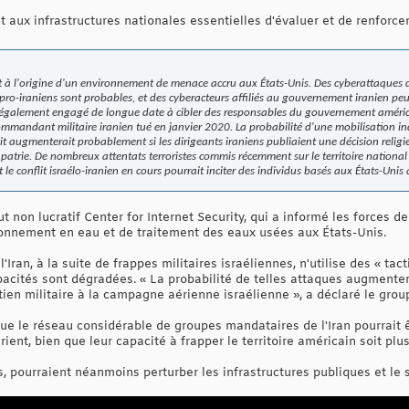
aux infrastructures nationales essentielles d'évaluer et de renforce
 est à l'origine d'un environnement de menace accru aux États-Unis. Des cyberattaques 
 pro-iraniens sont probables, et des cyberacteurs affiliés au gouvernement iranien pe
st également engagé de longue date à cibler des responsables du gouvernement améri
mmandant militaire iranien tué en janvier 2020. La probabilité d'une mobilisation i
it augmenterait probablement si les dirigeants iraniens publiaient une décision religi
a patrie. De nombreux attentats terroristes commis récemment sur le territoire nationa
t le conflit israélo-iranien en cours pourrait inciter des individus basés aux États-Unis
t non lucratif Center for Internet Security, qui a informé les forces de
sionnement en eau et de traitement des eaux usées aux États-Unis.
Iran, à la suite de frappes militaires israéliennes, n'utilise des « ta
acités sont dégradées. « La probabilité de telles attaques augmentera
ien militaire à la campagne aérienne israélienne », a déclaré le grou
e le réseau considérable de groupes mandataires de l'Iran pourrait 
ent, bien que leur capacité à frapper le territoire américain soit plus
 pourraient néanmoins perturber les infrastructures publiques et le s