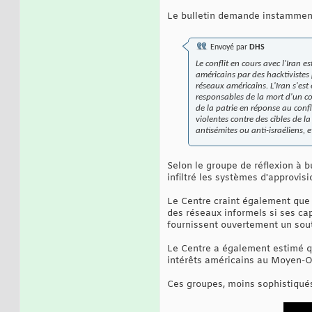
Le bulletin demande instamment 
Envoyé par
DHS
Le conflit en cours avec l'Iran
américains par des hacktivistes
réseaux américains. L'Iran s'e
responsables de la mort d'un co
de la patrie en réponse au confl
violentes contre des cibles de l
antisémites ou anti-israéliens, e
Selon le groupe de réflexion à bu
infiltré les systèmes d'approvi
Le Centre craint également que l'
des réseaux informels si ses cap
fournissent ouvertement un sout
Le Centre a également estimé qu
intérêts américains au Moyen-Ori
Ces groupes, moins sophistiqués,