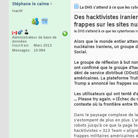
Stéphane le calme
La DHS s'attend à ce que les cybe
Inactif
Des hacktivistes iranie
frappes sur les sites nu
la DHS s'attend à ce que les cyberforces i
Administrateur de base de
Alors que le monde entier attend
données
Inscrit en
Mars 2013
nucléaires iraniens, un groupe 
Messages
10 084
Social.
Le groupe de réflexion à but non
ont confirmé que le groupe d'ha
déni de service distribué (DDoS
américaines. La plateforme Trut
Trump a annoncé les frappes su
Les utilisateurs qui ont tenté 
... Please try again. » (Échec d
contexte où la frontière entre th
Dans le paysage complexe de la 
s'estompent de plus en plus. L'
robots jusqu'à ce que la page t
hacktivistes « 313 Team » aligné
frappes militaires américaines 