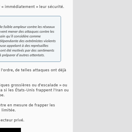
r « immédiatement » leur sécurité.
de faible ampleur contre les réseaux
uvent mener des attaques contre les
cain qu'il considère comme
ndépendante des extrémistes violents
euse appelant à des représailles
l ont été motivés par des sentiments
 à préparer d'autres attentats.
 l'ordre, de telles attaques ont déjà
ctiques grossières ou d'escalade » ou
 si les États-Unis frappent l'Iran ou
pe.
être en mesure de frapper les
 limitée.
ecteur privé.