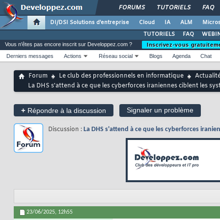
FORUMS
TUTORIELS
FAQ
DI/DSI Solutions d'entreprise
Cloud
IA
ALM
Micros
TUTORIELS
FAQ
WEBIN
Vous n'êtes pas encore inscrit sur Developpez.com ?
Inscrivez-vous gratuitem
Derniers messages
Actions
Réseau social
Blogs
Agenda
Chat
Forum
Le club des professionnels en informatique
Actualit
La DHS s'attend à ce que les cyberforces iraniennes ciblent les sys
+
Signaler un problème
Répondre à la discussion
Discussion :
La DHS s'attend à ce que les cyberforces iranien
23/06/2025,
12h55