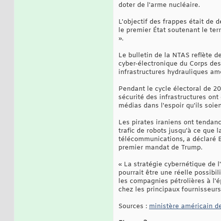
doter de l'arme nucléaire.
L'objectif des frappes était de 
le premier État soutenant le te
».
Le bulletin de la NTAS reflète
cyber-électronique du Corps des 
infrastructures hydrauliques amé
Pendant le cycle électoral de 20
sécurité des infrastructures on
médias dans l'espoir qu'ils soien
Les pirates iraniens ont tendan
trafic de robots jusqu'à ce que 
télécommunications, a déclaré Br
premier mandat de Trump.
« La stratégie cybernétique de l
pourrait être une réelle possib
les compagnies pétrolières à l'é
chez les principaux fournisseurs
Sources :
ministère américain de