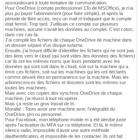
assourdissant à toute tentative de communication.
Pour OneDrive (compte professionnel 1To de MSOffice), je n'ai
plus pu payer l'abonnement (pour faire simple), et après la
période de libre accès, reçu un mail m'indiquant que le compte
était fermé. Trop tard. J'utilisais ce compte sur plusieurs
machines, aucune n'avait les données au complet. C'est coton,
dans ces cas-là.
J'ai compilé les fichiers de chaque OneDrive de machine dans
un dossier séparé d'un disque externe.
Ensuite, j'ai trouvé difficile d'identifier les fichiers qui ne sont pas
des liens vers le cloud (qui sont vides des données des fichiers)
car ils ont les mêmes noms que leurs pendants avec les
données qui sont soit dans le cloud, soit sur la machine qui a
émis ces fichiers, soit sur les machines qui les ont déclarés
comme devant être en permanence sur la machine. Mais les
arborescences des fichiers et dossiers sont les mêmes sur
toutes les machines.
Mais avec ces copies des synchros OneDrive de chaque
machine, j'ai réussi à tout récupérer.
Mais ça reste un gros travail de tri.
Moralité : Tours avoir une machine avec l'intégralité du
OneDrive, pro ou personnel.
Pour Facebook, mon téléphone mobile m'a été dérobé juste
après l'activation du MFA sur ce téléphone. Et là, le même
silence radio, impossible d'avoir une autre méthode
dauthentification, et impossible de les contacter. Ils ont fait