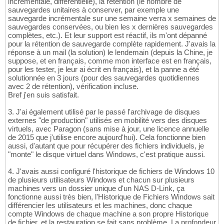
incrémentale, différentielle), la rétention (le nombre de
sauvegardes unitaires à conserver, par exemple une
sauvegarde incrémentale sur une semaine verra x semaines de
sauvegardes conservées, ou bien les x dernières sauvegardes
complètes, etc.). Et leur support est réactif, ils m'ont dépanné
pour la rétention de sauvegarde complète rapidement. J'avais la
réponse à un mail (la solution) le lendemain (depuis la Chine, je
suppose, et en français, comme mon interface est en français,
pour les tester, je leur ai écrit en français), et la panne a été
solutionnée en 3 jours (pour des sauvegardes quotidiennes
avec 2 de rétention), vérification incluse.
Bref j'en suis satisfait.
3. J'ai également utilisé par le passé l'archivage de disques
externes "de production" utilisés en mobilité vers des disques
virtuels, avec Paragon (sans mise à jour, une licence annuelle
de 2015 que j'utilise encore aujourd'hui). Cela fonctionne bien
aussi, d'autant que pour récupérer des fichiers individuels, je
"monte" le disque virtuel dans Windows, c'est pratique aussi.
4. J'avais aussi configuré l'historique de fichiers de Windows 10
de plusieurs utilisateurs Windows et chacun sur plusieurs
machines vers un dossier unique d'un NAS D-Link, ça
fonctionne aussi très bien, l'Historique de Fichiers Windows sait
différencier les utilisateurs et les machines, donc chaque
compte Windows de chaque machine a son propre Historique
de fichier, et la restauration se fait sans problème. La profondeur