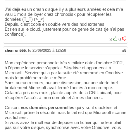
J'ai déjà eu un crash disque il y a plusieurs années et cela m'a
valu 1 mois de loyer chez chronodisk pour récupérer les
données (T_T) (>_<).
Depuis, c'est copie en double vers des hdd externes.
Et rien sur le cloud, justement pour ce genre de cas (je n'ai pas
confiance).
3
0
shenron666
,
le 25/06/2025 à 12h58
#8
Mon expérience personnelle très similaire date d'octobre 2012,
à l'époque le service s'appelait Skydrive et appartenait à
Microsoft. Service qui a par la suite été renommé en Onedrive
mais le problème reste le même.
Sans aucun recours, aucune discussion, aucune alerte bref
brutalement Microsoft avait fermé l'accès à mon compte.
Cela m'a pris des mois, plainte auprès de la CNIL aidant, pour
récupérer l'accès à mon compte et à mes données.
Ce sont
vos données personnelles
qui y sont stockées et
Microsoft prône la sécurité mais le fait est que Microsoft scanne
vos fichiers.
Si vous avez le malheur de déposer un fichier qui ne leur plait
pas sur votre disque, synchronisé avec votre Onedrive, vous