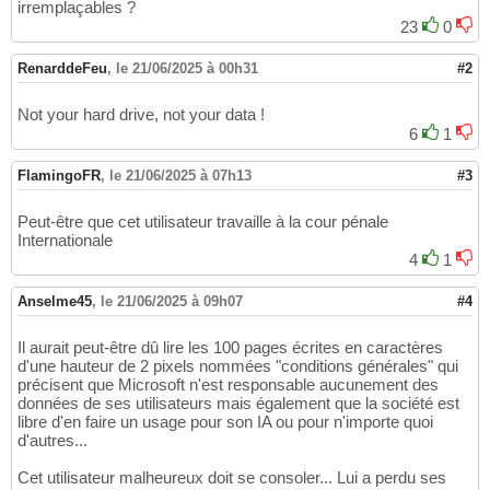
irremplaçables ?
23
0
RenarddeFeu
,
le 21/06/2025 à 00h31
#2
Not your hard drive, not your data !
6
1
FlamingoFR
,
le 21/06/2025 à 07h13
#3
Peut-être que cet utilisateur travaille à la cour pénale
Internationale
4
1
Anselme45
,
le 21/06/2025 à 09h07
#4
Il aurait peut-être dû lire les 100 pages écrites en caractères
d'une hauteur de 2 pixels nommées "conditions générales" qui
précisent que Microsoft n'est responsable aucunement des
données de ses utilisateurs mais également que la société est
libre d'en faire un usage pour son IA ou pour n'importe quoi
d'autres...
Cet utilisateur malheureux doit se consoler... Lui a perdu ses