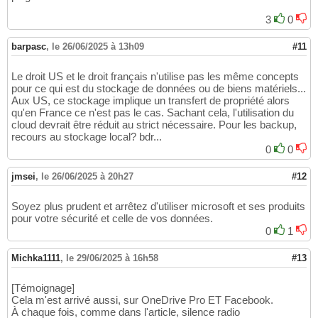
3
0
barpasc
,
le 26/06/2025 à 13h09
#11
Le droit US et le droit français n'utilise pas les même concepts
pour ce qui est du stockage de données ou de biens matériels...
Aux US, ce stockage implique un transfert de propriété alors
qu'en France ce n'est pas le cas. Sachant cela, l'utilisation du
cloud devrait être réduit au strict nécessaire. Pour les backup,
recours au stockage local? bdr...
0
0
jmsei
,
le 26/06/2025 à 20h27
#12
Soyez plus prudent et arrêtez d'utiliser microsoft et ses produits
pour votre sécurité et celle de vos données.
0
1
Michka1111
,
le 29/06/2025 à 16h58
#13
[Témoignage]
Cela m'est arrivé aussi, sur OneDrive Pro ET Facebook.
À chaque fois, comme dans l'article, silence radio