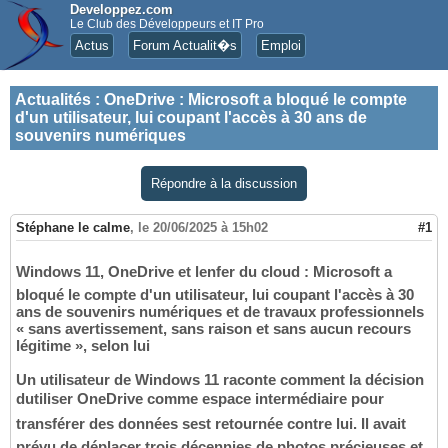
Developpez.com
Le Club des Développeurs et IT Pro
Actus
Forum Actualit�s
Emploi
Actualités
:
OneDrive : Microsoft a bloqué le compte
d'un utilisateur, lui coupant l'accès à 30 ans de
souvenirs numériques
Répondre à la discussion
Stéphane le calme
,
le 20/06/2025 à 15h02
#1
Windows 11, OneDrive et lenfer du cloud : Microsoft a
bloqué le compte d'un utilisateur, lui coupant l'accès à 30
ans de souvenirs numériques et de travaux professionnels
« sans avertissement, sans raison et sans aucun recours
légitime », selon lui
Un utilisateur de Windows 11 raconte comment la décision
dutiliser OneDrive comme espace intermédiaire pour
transférer des données sest retournée contre lui. Il avait
prévu de déplacer trois décennies de photos précieuses et