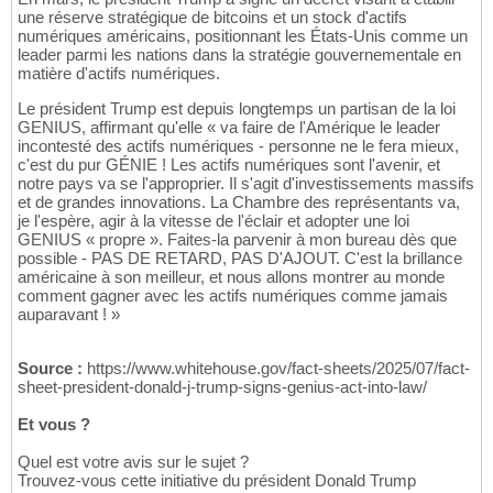
une réserve stratégique de bitcoins et un stock d'actifs
numériques américains, positionnant les États-Unis comme un
leader parmi les nations dans la stratégie gouvernementale en
matière d'actifs numériques.
Le président Trump est depuis longtemps un partisan de la loi
GENIUS, affirmant qu'elle « va faire de l'Amérique le leader
incontesté des actifs numériques - personne ne le fera mieux,
c'est du pur GÉNIE ! Les actifs numériques sont l'avenir, et
notre pays va se l'approprier. Il s'agit d'investissements massifs
et de grandes innovations. La Chambre des représentants va,
je l'espère, agir à la vitesse de l'éclair et adopter une loi
GENIUS « propre ». Faites-la parvenir à mon bureau dès que
possible - PAS DE RETARD, PAS D'AJOUT. C'est la brillance
américaine à son meilleur, et nous allons montrer au monde
comment gagner avec les actifs numériques comme jamais
auparavant ! »
Source :
https://www.whitehouse.gov/fact-sheets/2025/07/fact-
sheet-president-donald-j-trump-signs-genius-act-into-law/
Et vous ?
Quel est votre avis sur le sujet ?
Trouvez-vous cette initiative du président Donald Trump