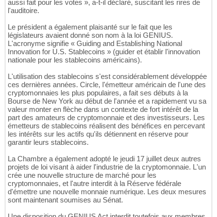
aussi fait pour les votes », a-t-il déclaré, suscitant les rires de
l'auditoire.
Le président a également plaisanté sur le fait que les
législateurs avaient donné son nom à la loi GENIUS.
L'acronyme signifie « Guiding and Establishing National
Innovation for U.S. Stablecoins » (guider et établir l'innovation
nationale pour les stablecoins américains).
L'utilisation des stablecoins s'est considérablement développée
ces dernières années. Circle, l'émetteur américain de l'une des
cryptomonnaies les plus populaires, a fait ses débuts à la
Bourse de New York au début de l'année et a rapidement vu sa
valeur monter en flèche dans un contexte de fort intérêt de la
part des amateurs de cryptomonnaie et des investisseurs. Les
émetteurs de stablecoins réalisent des bénéfices en percevant
les intérêts sur les actifs qu'ils détiennent en réserve pour
garantir leurs stablecoins.
La Chambre a également adopté le jeudi 17 juillet deux autres
projets de loi visant à aider l'industrie de la cryptomonnaie. L'un
crée une nouvelle structure de marché pour les
cryptomonnaies, et l'autre interdit à la Réserve fédérale
d'émettre une nouvelle monnaie numérique. Les deux mesures
sont maintenant soumises au Sénat.
Une disposition du GENIUS Act interdit toutefois aux membres