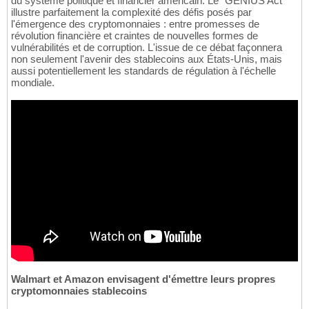
du système politique et financier américain. Le "GENIUS Act"
illustre parfaitement la complexité des défis posés par
l'émergence des cryptomonnaies : entre promesses de
révolution financière et craintes de nouvelles formes de
vulnérabilités et de corruption. L'issue de ce débat façonnera
non seulement l'avenir des stablecoins aux États-Unis, mais
aussi potentiellement les standards de régulation à l'échelle
mondiale.
Walmart et Amazon envisagent d'émettre leurs propres
cryptomonnaies stablecoins