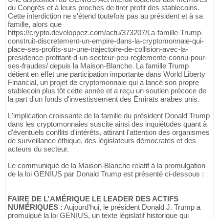
du Congrès et à leurs proches de tirer profit des stablecoins.
Cette interdiction ne s'étend toutefois pas au président et à sa
famille, alors que
https://crypto.developpez.com/actu/373207/La-famille-Trump-
construit-discretement-un-empire-dans-la-cryptomonnaie-qui-
place-ses-profits-sur-une-trajectoire-de-collision-avec-la-
presidence-profitant-d-un-secteur-peu-reglemente-connu-pour-
ses-fraudes/ depuis la Maison-Blanche. La famille Trump
détient en effet une participation importante dans World Liberty
Financial, un projet de cryptomonnaie qui a lancé son propre
stablecoin plus tôt cette année et a reçu un soutien précoce de
la part d'un fonds d'investissement des Émirats arabes unis.
L'implication croissante de la famille du président Donald Trump
dans les cryptomonnaies suscite ainsi des inquiétudes quant à
d'éventuels conflits d'intérêts, attirant l'attention des organismes
de surveillance éthique, des législateurs démocrates et des
acteurs du secteur.
Le communiqué de la Maison-Blanche relatif à la promulgation
de la loi GENIUS par Donald Trump est présenté ci-dessous :
FAIRE DE L'AMÉRIQUE LE LEADER DES ACTIFS
NUMÉRIQUES :
Aujourd'hui, le président Donald J. Trump a
promulgué la loi GENIUS, un texte législatif historique qui