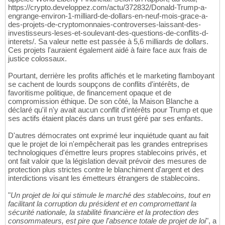
https://crypto.developpez.com/actu/372832/Donald-Trump-a-
engrange-environ-1-milliard-de-dollars-en-neuf-mois-grace-a-
des-projets-de-cryptomonnaies-controverses-laissant-des-
investisseurs-leses-et-soulevant-des-questions-de-conflits-d-
interets/. Sa valeur nette est passée à 5,6 milliards de dollars.
Ces projets l'auraient également aidé à faire face aux frais de
justice colossaux.
Pourtant, derrière les profits affichés et le marketing flamboyant
se cachent de lourds soupçons de conflits d'intérêts, de
favoritisme politique, de financement opaque et de
compromission éthique. De son côté, la Maison Blanche a
déclaré qu'il n'y avait aucun conflit d'intérêts pour Trump et que
ses actifs étaient placés dans un trust géré par ses enfants.
D'autres démocrates ont exprimé leur inquiétude quant au fait
que le projet de loi n'empêcherait pas les grandes entreprises
technologiques d'émettre leurs propres stablecoins privés, et
ont fait valoir que la législation devait prévoir des mesures de
protection plus strictes contre le blanchiment d'argent et des
interdictions visant les émetteurs étrangers de stablecoins.
"
Un projet de loi qui stimule le marché des stablecoins, tout en
facilitant la corruption du président et en compromettant la
sécurité nationale, la stabilité financière et la protection des
consommateurs, est pire que l'absence totale de projet de loi
", a