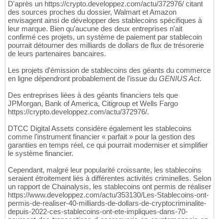
D'après un https://crypto.developpez.com/actu/372976/ citant
des sources proches du dossier, Walmart et Amazon
envisagent ainsi de développer des stablecoins spécifiques à
leur marque. Bien qu'aucune des deux entreprises n'ait
confirmé ces projets, un système de paiement par stablecoin
pourrait détourner des milliards de dollars de flux de trésorerie
de leurs partenaires bancaires.
Les projets d'émission de stablecoins des géants du commerce
en ligne dépendront probablement de l'issue du
GENIUS Act
.
Des entreprises liées à des géants financiers tels que
JPMorgan, Bank of America, Citigroup et Wells Fargo
https://crypto.developpez.com/actu/372976/.
DTCC Digital Assets considère également les stablecoins
comme l'instrument financier « parfait » pour la gestion des
garanties en temps réel, ce qui pourrait moderniser et simplifier
le système financier.
Cependant, malgré leur popularité croissante, les stablecoins
seraient étroitement liés à différentes activités criminelles. Selon
un rapport de Chainalysis, les stablecoins ont permis de réaliser
https://www.developpez.com/actu/353130/Les-Stablecoins-ont-
permis-de-realiser-40-milliards-de-dollars-de-cryptocriminalite-
depuis-2022-ces-stablecoins-ont-ete-impliques-dans-70-