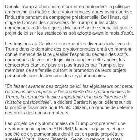
Donald Trump a cherché à réformer en profondeur la politique
américaine en matière de cryptomonnaies après avoir courtisé
l'industrie pendant sa campagne présidentielle. Bo Hines, qui
dirige le Conseil des conseillers de Trump sur les actifs
numériques, a déclaré que la Maison Blanche souhaitait que le
projet de loi sur les stablecoins soit adopté avant le mois d'août.
Les tensions au Capitole concernant les diverses initiatives de
Trump dans le domaine des cryptomonnaies ont à un moment
donné menacé de faire dérailler l'espoir du secteur des actifs
numériques de voir une législation adoptée cette année, les
démocrates étant de plus en plus frustrés par Trump et les
membres de sa famille qui font la promotion de leurs projets
personnels dans le domaine des cryptomonnaies.
"
En faisant avancer ces projets de loi, les législateurs ont perdu
l'occasion de s'opposer à l'escroquerie de cryptomonnaies de
Trump, la corruption la plus importante et la plus flagrante de
l'histoire présidentielle
", a déclaré Bartlett Naylor, défenseur de
la politique financière pour Public Citizen, un groupe de défense
des droits des consommateurs.
Les projets de cryptomonnaies de Trump comprennent une
cryptomonnaie appelée $TRUMP, lancée en janvier, et une
société de cryptomonnaies dont il est en partie propriétaire,
appelée World Liberty Financial. Selon un rapport, au total,