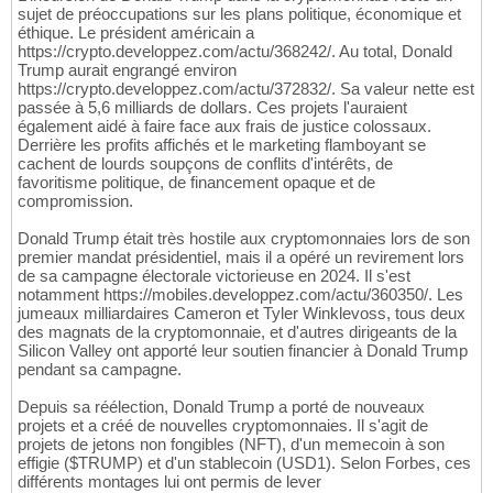
sujet de préoccupations sur les plans politique, économique et
éthique. Le président américain a
https://crypto.developpez.com/actu/368242/. Au total, Donald
Trump aurait engrangé environ
https://crypto.developpez.com/actu/372832/. Sa valeur nette est
passée à 5,6 milliards de dollars. Ces projets l'auraient
également aidé à faire face aux frais de justice colossaux.
Derrière les profits affichés et le marketing flamboyant se
cachent de lourds soupçons de conflits d'intérêts, de
favoritisme politique, de financement opaque et de
compromission.
Donald Trump était très hostile aux cryptomonnaies lors de son
premier mandat présidentiel, mais il a opéré un revirement lors
de sa campagne électorale victorieuse en 2024. Il s'est
notamment https://mobiles.developpez.com/actu/360350/. Les
jumeaux milliardaires Cameron et Tyler Winklevoss, tous deux
des magnats de la cryptomonnaie, et d'autres dirigeants de la
Silicon Valley ont apporté leur soutien financier à Donald Trump
pendant sa campagne.
Depuis sa réélection, Donald Trump a porté de nouveaux
projets et a créé de nouvelles cryptomonnaies. Il s'agit de
projets de jetons non fongibles (NFT), d'un memecoin à son
effigie ($TRUMP) et d'un stablecoin (USD1). Selon Forbes, ces
différents montages lui ont permis de lever