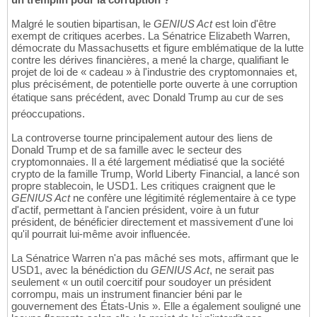
Malgré le soutien bipartisan, le
GENIUS Act
est loin d'être
exempt de critiques acerbes. La Sénatrice Elizabeth Warren,
démocrate du Massachusetts et figure emblématique de la lutte
contre les dérives financières, a mené la charge, qualifiant le
projet de loi de « cadeau » à l'industrie des cryptomonnaies et,
plus précisément, de potentielle porte ouverte à une corruption
étatique sans précédent, avec Donald Trump au cur de ses
préoccupations.
La controverse tourne principalement autour des liens de
Donald Trump et de sa famille avec le secteur des
cryptomonnaies. Il a été largement médiatisé que la société
crypto de la famille Trump, World Liberty Financial, a lancé son
propre stablecoin, le USD1. Les critiques craignent que le
GENIUS Act
ne confère une légitimité réglementaire à ce type
d'actif, permettant à l'ancien président, voire à un futur
président, de bénéficier directement et massivement d'une loi
qu'il pourrait lui-même avoir influencée.
La Sénatrice Warren n'a pas mâché ses mots, affirmant que le
USD1, avec la bénédiction du
GENIUS Act
, ne serait pas
seulement « un outil coercitif pour soudoyer un président
corrompu, mais un instrument financier béni par le
gouvernement des États-Unis ». Elle a également souligné une