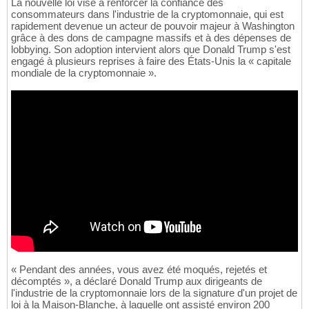
La nouvelle loi vise à renforcer la confiance des
consommateurs dans l'industrie de la cryptomonnaie, qui est
rapidement devenue un acteur de pouvoir majeur à Washington
grâce à des dons de campagne massifs et à des dépenses de
lobbying. Son adoption intervient alors que Donald Trump s'est
engagé à plusieurs reprises à faire des États-Unis la « capitale
mondiale de la cryptomonnaie ».
« Pendant des années, vous avez été moqués, rejetés et
décomptés », a déclaré Donald Trump aux dirigeants de
l'industrie de la cryptomonnaie lors de la signature d'un projet de
loi à la Maison-Blanche, à laquelle ont assisté environ 200