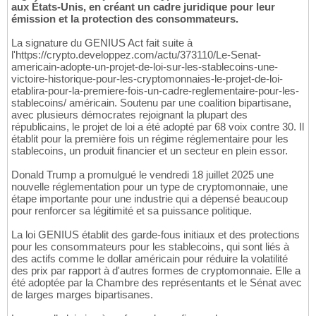
aux États-Unis, en créant un cadre juridique pour leur
émission et la protection des consommateurs.
La signature du GENIUS Act fait suite à
l'https://crypto.developpez.com/actu/373110/Le-Senat-
americain-adopte-un-projet-de-loi-sur-les-stablecoins-une-
victoire-historique-pour-les-cryptomonnaies-le-projet-de-loi-
etablira-pour-la-premiere-fois-un-cadre-reglementaire-pour-les-
stablecoins/ américain. Soutenu par une coalition bipartisane,
avec plusieurs démocrates rejoignant la plupart des
républicains, le projet de loi a été adopté par 68 voix contre 30. Il
établit pour la première fois un régime réglementaire pour les
stablecoins, un produit financier et un secteur en plein essor.
Donald Trump a promulgué le vendredi 18 juillet 2025 une
nouvelle réglementation pour un type de cryptomonnaie, une
étape importante pour une industrie qui a dépensé beaucoup
pour renforcer sa légitimité et sa puissance politique.
La loi GENIUS établit des garde-fous initiaux et des protections
pour les consommateurs pour les stablecoins, qui sont liés à
des actifs comme le dollar américain pour réduire la volatilité
des prix par rapport à d'autres formes de cryptomonnaie. Elle a
été adoptée par la Chambre des représentants et le Sénat avec
de larges marges bipartisanes.