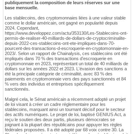
publiquement la composition de leurs réserves sur une
base mensuelle.
Les stablecoins, des cryptomonnaies liées à une valeur stable
comme le dollar américain, ont gagné en popularité depuis
2024. Cependant,
https://www.developpez.com/actu/353130/Les-Stablecoins-ont-
permis-de-realiser-40-milliards-de-dollars-de-cryptocriminalite-
depuis-2022-ces-stablecoins-ont-ete-impliques-dans-70-
pourcent-des-transactions-d-escroquerie-en-cryptomonnaie-en-
2023/. Selon un rapport de Chainalysis, ces stablecoins ont été
impliqués dans 70 % des transactions d'escroquerie en
cryptomonnaie en 2023, représentant un total de 40 milliards de
dollars sur les années 2022 et 2023. L'évasion des sanctions a
été la principale catégorie de criminalité, avec 83 % des
paiements en cryptomonnaie vers des pays sanctionnés et 84
% vers des individus et entreprises spécifiquement
sanctionnés.
Malgré cela, le Sénat américain a récemment adopté un projet
de loi visant à créer un cadre réglementaire pour les
stablecoins, marquant ainsi un tournant décisif pour le secteur
des actifs numériques. Le projet de loi, baptisé GENIUS Act, a
reçu le soutien des deux partis, plusieurs démocrates se
joignant à la plupart des républicains pour appuyer les règles
fédérales proposées. Il a été adopté par 68 voix contre 30. La