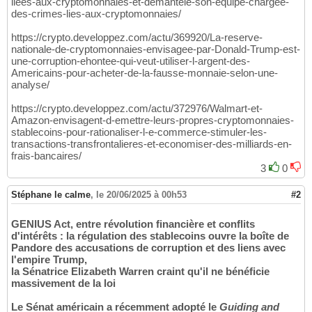
liees-aux-cryptomonnaies-et-demantele-son-equipe-chargee-
des-crimes-lies-aux-cryptomonnaies/
https://crypto.developpez.com/actu/369920/La-reserve-
nationale-de-cryptomonnaies-envisagee-par-Donald-Trump-est-
une-corruption-ehontee-qui-veut-utiliser-l-argent-des-
Americains-pour-acheter-de-la-fausse-monnaie-selon-une-
analyse/
https://crypto.developpez.com/actu/372976/Walmart-et-
Amazon-envisagent-d-emettre-leurs-propres-cryptomonnaies-
stablecoins-pour-rationaliser-l-e-commerce-stimuler-les-
transactions-transfrontalieres-et-economiser-des-milliards-en-
frais-bancaires/
3
0
Stéphane le calme
,
le 20/06/2025 à 00h53
#2
GENIUS Act, entre révolution financière et conflits
d'intérêts : la régulation des stablecoins ouvre la boîte de
Pandore des accusations de corruption et des liens avec
l'empire Trump,
la Sénatrice Elizabeth Warren craint qu'il ne bénéficie
massivement de la loi
Le Sénat américain a récemment adopté le
Guiding and