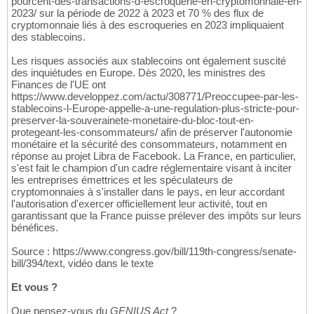
pourcent-des-transactions-d-escroquerie-en-cryptomonnaie-en-
2023/ sur la période de 2022 à 2023 et 70 % des flux de
cryptomonnaie liés à des escroqueries en 2023 impliquaient
des stablecoins.
Les risques associés aux stablecoins ont également suscité
des inquiétudes en Europe. Dès 2020, les ministres des
Finances de l'UE ont
https://www.developpez.com/actu/308771/Preoccupee-par-les-
stablecoins-l-Europe-appelle-a-une-regulation-plus-stricte-pour-
preserver-la-souverainete-monetaire-du-bloc-tout-en-
protegeant-les-consommateurs/ afin de préserver l'autonomie
monétaire et la sécurité des consommateurs, notamment en
réponse au projet Libra de Facebook. La France, en particulier,
s'est fait le champion d'un cadre réglementaire visant à inciter
les entreprises émettrices et les spéculateurs de
cryptomonnaies à s'installer dans le pays, en leur accordant
l'autorisation d'exercer officiellement leur activité, tout en
garantissant que la France puisse prélever des impôts sur leurs
bénéfices.
Source : https://www.congress.gov/bill/119th-congress/senate-
bill/394/text, vidéo dans le texte
Et vous ?
Que pensez-vous du
GENIUS Act
?