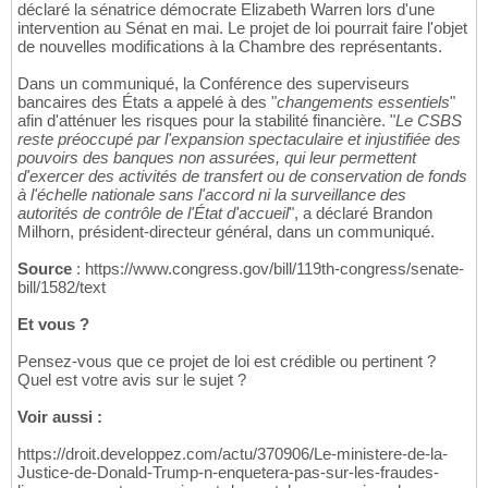
déclaré la sénatrice démocrate Elizabeth Warren lors d'une
intervention au Sénat en mai. Le projet de loi pourrait faire l'objet
de nouvelles modifications à la Chambre des représentants.
Dans un communiqué, la Conférence des superviseurs
bancaires des États a appelé à des "
changements essentiels
"
afin d'atténuer les risques pour la stabilité financière. "
Le CSBS
reste préoccupé par l'expansion spectaculaire et injustifiée des
pouvoirs des banques non assurées, qui leur permettent
d'exercer des activités de transfert ou de conservation de fonds
à l'échelle nationale sans l'accord ni la surveillance des
autorités de contrôle de l'État d'accueil
", a déclaré Brandon
Milhorn, président-directeur général, dans un communiqué.
Source
: https://www.congress.gov/bill/119th-congress/senate-
bill/1582/text
Et vous ?
Pensez-vous que ce projet de loi est crédible ou pertinent ?
Quel est votre avis sur le sujet ?
Voir aussi :
https://droit.developpez.com/actu/370906/Le-ministere-de-la-
Justice-de-Donald-Trump-n-enquetera-pas-sur-les-fraudes-