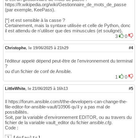
https://fr.wikipedia.org/wiki/Gestionnaire_de_mots_de_passe
(par exemple, KeePass).
[*] et est sensible à la casse ?
Certainement, mais la syntaxe utilisée et celle de Python, donc
il est attendu de n'utiliser que des minuscules (et souligné).
3
0
Christophe
,
le 19/06/2025 à 21h29
#4
l'éditeur appelé dépend peut-être de l'environnement du terminal
?
ou d'un fichier de conf de Ansible.
1
0
LittleWhite
,
le 21/06/2025 à 16h13
#5
Il https://forum.ansible.com/t/the-developers-can-change-the-
file-editor-for-ansible-vault/10906 qu'il y a pas mal de
possibilités.
Soit, par la variable d'environnement EDITOR, ou au travers du
fichier de la variable vault_editor du fichier
ansible.cfg
.
Code :
[
defaults
]