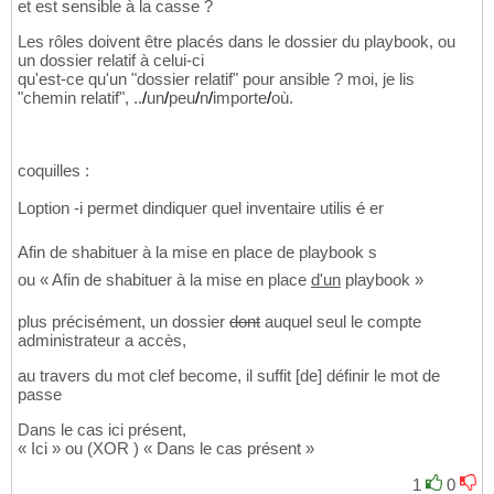
et est sensible à la casse ?
Les rôles doivent être placés dans le dossier du playbook, ou
un dossier relatif à celui-ci
qu'est-ce qu'un "dossier relatif" pour ansible ? moi, je lis
"chemin relatif", ..
/
un
/
peu
/
n
/
importe
/
où.
coquilles :
Loption -i permet dindiquer quel inventaire utilis
é
er
Afin de shabituer à la mise en place de playbook s
ou « Afin de shabituer à la mise en place
d'un
playbook »
plus précisément, un dossier
dont
auquel seul le compte
administrateur a accès,
au travers du mot clef become, il suffit [de] définir le mot de
passe
Dans le cas ici présent,
« Ici » ou (XOR ) « Dans le cas présent »
1
0