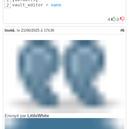
1
vault_editor = 
nano
2
4
0
Invité
,
le 21/06/2025 à 17h30
#6
Envoyé par
LittleWhite