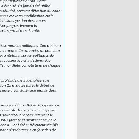
s politiques de quota. Cette
 a échoué n'a jamais été utilisé
e sécurité, cette modification du code
ème avec cette modification était
ité. Sans gestion des erreurs
tiver progressivement la
r les problèmes. Si cette
ilise pour les politiques. Compte tenu
s secondes. Ces données de politique
eau régional sur les politiques de
ue respective et a déclenché le
helle mondiale, compte tenu de chaque
 profonde a été identifiée et le
viron 25 minutes après le début de
mmencé à constater une reprise dans
vices a créé un effet de troupeau sur
Le contrôle des services ne disposait
tes pour résoudre complètement le
e sous-jacente et avons acheminé le
rvice API ont été entièrement rétablis
enant plus de temps en fonction de