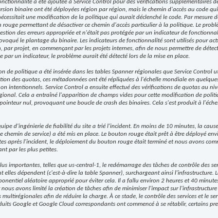
nctionnalité a été ajoutée à Service Control pour des vérifications supplémentaires de
rsion binaire ont été déployées région par région, mais le chemin d'accès au code qui
écessitait une modification de la politique qui aurait déclenché le code. Par mesure d
ouge permettant de désactiver ce chemin d'accès particulier à la politique. Le probl
estion des erreurs appropriée et n'était pas protégée par un indicateur de fonctionnal
ovoqué le plantage du binaire. Les indicateurs de fonctionnalité sont utilisés pour ac
, par projet, en commençant par les projets internes, afin de nous permettre de détecte
e par un indicateur, le problème aurait été détecté lors de la mise en place.
n de politique a été insérée dans les tables Spanner régionales que Service Control ut
tion des quotas, ces métadonnées ont été répliquées à l'échelle mondiale en quelque
 intentionnels. Service Control a ensuite effectué des vérifications de quotas au niv
nal. Cela a entraîné l'apparition de champs vides pour cette modification de politiq
pointeur nul, provoquant une boucle de crash des binaires. Cela s'est produit à l'éc
pe d'ingénierie de fiabilité du site a trié l'incident. En moins de 10 minutes, la cause
e chemin de service) a été mis en place. Le bouton rouge était prêt à être déployé en
tes après l'incident, le déploiement du bouton rouge était terminé et nous avons co
t par les plus petites.
us importantes, telles que us-central-1, le redémarrage des tâches de contrôle des ser
t elles dépendent (c'est-à-dire la table Spanner), surchargeant ainsi l'infrastructure. 
onentiel aléatoire approprié pour éviter cela. Il a fallu environ 2 heures et 40 minu
nous avons limité la création de tâches afin de minimiser l'impact sur l'infrastructur
multirégionales afin de réduire la charge. À ce stade, le contrôle des services et le se
oduits Google et Google Cloud correspondants ont commencé à se rétablir, certains pr