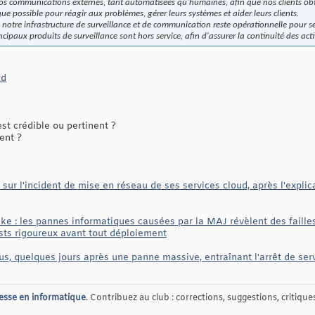
os communications externes, tant automatisées qu'humaines, afin que nos clients obt
que possible pour réagir aux problèmes, gérer leurs systèmes et aider leurs clients.
 notre infrastructure de surveillance et de communication reste opérationnelle pour s
cipaux produits de surveillance sont hors service, afin d'assurer la continuité des acti
ud
t crédible ou pertinent ?
ent ?
sur l'incident de mise en réseau de ses services cloud, après l'explic
rike : les pannes informatiques causées par la MAJ révèlent des faill
ests rigoureux avant tout déploiement
s, quelques jours après une panne massive, entraînant l'arrêt de servi
esse en informatique
. Contribuez au club : corrections, suggestions, critiques,