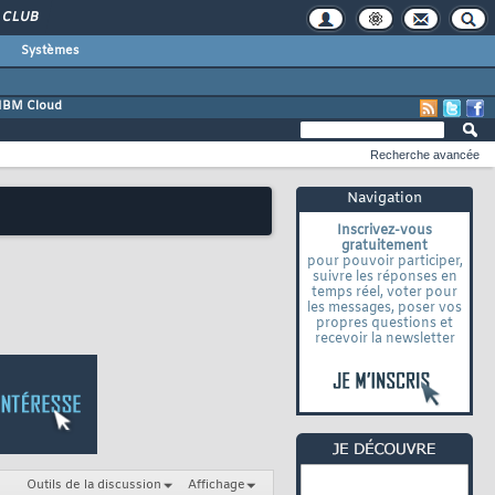
CLUB
Systèmes
IBM Cloud
Recherche avancée
Navigation
Inscrivez-vous
gratuitement
pour pouvoir participer,
suivre les réponses en
temps réel, voter pour
les messages, poser vos
propres questions et
recevoir la newsletter
Outils de la discussion
Affichage