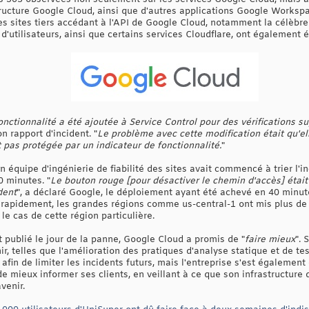
tructure Google Cloud, ainsi que d'autres applications Google Workspa
es sites tiers accédant à l'API de Google Cloud, notamment la célèbr
 d'utilisateurs, ainsi que certains services Cloudflare, ont également 
nctionnalité a été ajoutée à Service Control pour des vérifications s
on rapport d'incident. "
Le problème avec cette modification était qu'el
t pas protégée par un indicateur de fonctionnalité.
"
 équipe d'ingénierie de fiabilité des sites avait commencé à trier l'i
0 minutes. "
Le bouton rouge [pour désactiver le chemin d'accès] était
dent
", a déclaré Google, le déploiement ayant été achevé en 40 minute
t rapidement, les grandes régions comme us-central-1 ont mis plus de 
e cas de cette région particulière.
 publié le jour de la panne, Google Cloud a promis de "
faire mieux
". 
r, telles que l'amélioration des pratiques d'analyse statique et de tes
 afin de limiter les incidents futurs, mais l'entreprise s'est égalemen
 de mieux informer ses clients, en veillant à ce que son infrastructur
venir.