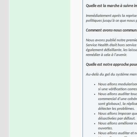
Quelle est la marche à suivre 
Immédiatement après la reprise, 
politiques jusqu'à ce que nous
Comment avons-nous communi
Nous avons publié notre premier
Service Health était hors service
également défaillante, les laiss
remédier à cela à l'avenir.
Quelle est notre approche pour
Au-delà du gel du système menti
Nous allons modulariser l
si une vérification corr
Nous allons auditer to
commercial d'une cohére
sont globaux), la répli
détecter les problèmes.
Nous allons imposer que 
désactivées par défaut.
Nous allons améliorer nos
ouvertes.
Nous allons auditer et n