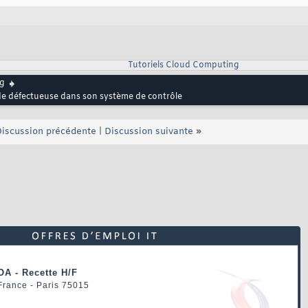
Tutoriels Cloud Computing
g
ode défectueuse dans son système de contrôle
iscussion précédente
|
Discussion suivante
»
OA - Recette H/F
 France - Paris 75015