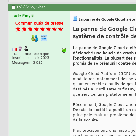
17/06/2025,
17h37
Jade Emy
La panne de Google Cloud a été 
Communiqués de presse
La panne de Google Clo
système de contrôle de
La panne de Google Cloud a été 
déclenché une boucle de crash m
Traductrice Technique
Inscrit en
Juin 2023
fonctionnalités. La plupart des
Messages
3 022
promis de se prémunir contre de
Google Cloud Platform (GCP) est
modulaires, notamment des serv
qu'un ensemble d'outils de gesti
destinés aux utilisateurs finaux
que service, une plateforme en 
Récemment, Google Cloud a renco
Depuis, la société a publié un r
principale était un problème de 
de la société.
Plus précisément, une mise à jo
crash mondiale, avec des erreur