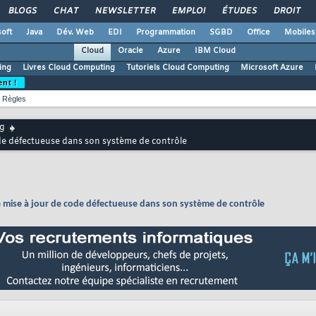
BLOGS
CHAT
NEWSLETTER
EMPLOI
ÉTUDES
DROIT
oft
Java
Dév. Web
EDI
Programmation
SGBD
Office
Mobiles
Cloud
Oracle
Azure
IBM Cloud
ing
Livres Cloud Computing
Tutoriels Cloud Computing
Microsoft Azure
ent !
Règles
g
ode défectueuse dans son système de contrôle
e mise à jour de code défectueuse dans son système de contrôle