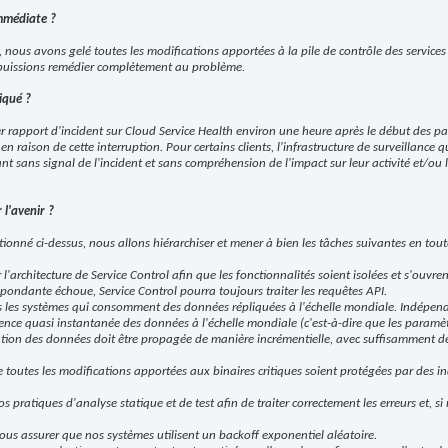
immédiate ?
nous avons gelé toutes les modifications apportées à la pile de contrôle des services
 puissions remédier complètement au problème.
qué ?
 rapport d'incident sur Cloud Service Health environ une heure après le début des pan
 en raison de cette interruption. Pour certains clients, l'infrastructure de surveillance q
ant sans signal de l'incident et sans compréhension de l'impact sur leur activité et/ou 
 l'avenir ?
onné ci-dessus, nous allons hiérarchiser et mener à bien les tâches suivantes en toute
'architecture de Service Control afin que les fonctionnalités soient isolées et s'ouvren
espondante échoue, Service Control pourra toujours traiter les requêtes API.
us les systèmes qui consomment des données répliquées à l'échelle mondiale. Indép
nce quasi instantanée des données à l'échelle mondiale (c'est-à-dire que les paramè
cation des données doit être propagée de manière incrémentielle, avec suffisamment d
toutes les modifications apportées aux binaires critiques soient protégées par des in
 pratiques d'analyse statique et de test afin de traiter correctement les erreurs et, si 
ous assurer que nos systèmes utilisent un backoff exponentiel aléatoire.