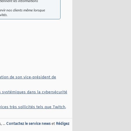
iennent les informations
ervir nos clients même lorsque
vités.
ation de son vice-président de
es systémiques dans la cybersécurité
ces très sollicités tels que Twitch,
 ...
Contactez le service news
et
Rédigez