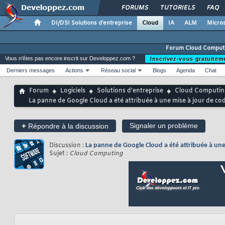
FORUMS
TUTORIELS
FAQ
DI/DSI Solutions d'entreprise
Cloud
IA
ALM
Micros
Forum Cloud Comput
Vous n'êtes pas encore inscrit sur Developpez.com ?
Inscrivez-vous gratuitem
Derniers messages
Actions
Réseau social
Blogs
Agenda
Chat
Forum
Logiciels
Solutions d'entreprise
Cloud Computin
La panne de Google Cloud a été attribuée à une mise à jour de c
+
Signaler un problème
Répondre à la discussion
Discussion :
La panne de Google Cloud a été attribuée à un
Sujet :
Cloud Computing