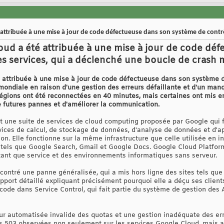
attribuée à une mise à jour de code défectueuse dans son système de contr
ud a été attribuée à une mise à jour de code dé
s services, qui a déclenché une boucle de crash 
attribuée à une mise à jour de code défectueuse dans son système de
ondiale en raison d'une gestion des erreurs défaillante et d'un manq
 régions ont été reconnectées en 40 minutes, mais certaines ont mis e
 futures pannes et d'améliorer la communication.
 une suite de services de cloud computing proposée par Google qui f
ices de calcul, de stockage de données, d'analyse de données et d'a
on. Elle fonctionne sur la même infrastructure que celle utilisée en i
, tels que Google Search, Gmail et Google Docs. Google Cloud Platform
tant que service et des environnements informatiques sans serveur.
ntré une panne généralisée, qui a mis hors ligne des sites tels que S
apport détaillé expliquant précisément pourquoi elle a déçu ses client
code dans Service Control, qui fait partie du système de gestion des A
ur automatisée invalide des quotas et une gestion inadéquate des er
s 503 observées non seulement sur les services Google Cloud, mais aus