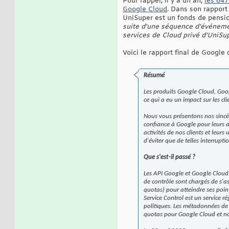
Pour rappel, il y a un an,
les 647
Google Cloud
. Dans son rapport
UniSuper est un fonds de pension
suite d'une séquence d'événeme
services de Cloud privé d'UniSu
Voici le rapport final de Google
Résumé
Les produits Google Cloud, Goo
ce qui a eu un impact sur les cli
Nous vous présentons nos sincère
confiance à Google pour leurs a
activités de nos clients et leur
d'éviter que de telles interrupti
Que s'est-il passé ?
Les API Google et Google Cloud 
de contrôle sont chargés de s'as
quotas) pour atteindre ses point
Service Control est un service r
politiques. Les métadonnées de 
quotas pour Google Cloud et nos