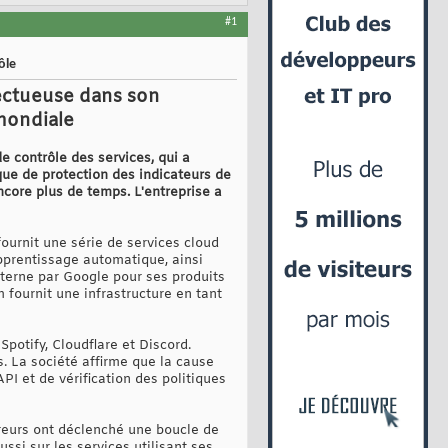
#1
ôle
fectueuse dans son
mondiale
 contrôle des services, qui a
ue de protection des indicateurs de
ncore plus de temps. L'entreprise a
ournit une série de services cloud
pprentissage automatique, ainsi
nterne par Google pour ses produits
 fournit une infrastructure en tant
potify, Cloudflare et Discord.
s. La société affirme que la cause
PI et de vérification des politiques
reurs ont déclenché une boucle de
si sur les services utilisant ses