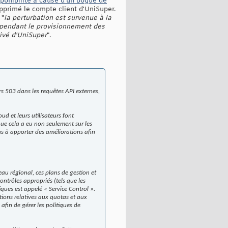
sponibilité à cause d'un bogue de
pprimé le compte client d'UniSuper.
 "
la perturbation est survenue à la
 pendant le provisionnement des
ivé d'UniSuper
".
 503 dans les requêtes API externes,
d et leurs utilisateurs font
ue cela a eu non seulement sur les
ns à apporter des améliorations afin
au régional, ces plans de gestion et
ontrôles appropriés (tels que les
iques est appelé « Service Control ».
ations relatives aux quotas et aux
fin de gérer les politiques de