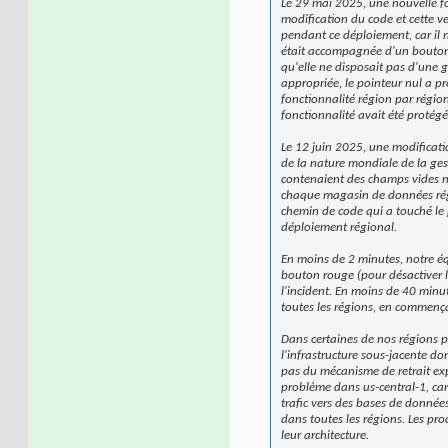
Le 29 mai 2025, une nouvelle fo
modification du code et cette ve
pendant ce déploiement, car il n
était accompagnée d'un bouton r
qu'elle ne disposait pas d'une g
appropriée, le pointeur nul a pr
fonctionnalité région par région
fonctionnalité avait été protégé
Le 12 juin 2025, une modificatio
de la nature mondiale de la ges
contenaient des champs vides non
chaque magasin de données régio
chemin de code qui a touché le 
déploiement régional.
En moins de 2 minutes, notre équi
bouton rouge (pour désactiver l
l'incident. En moins de 40 minu
toutes les régions, en commençan
Dans certaines de nos régions pl
l'infrastructure sous-jacente don
pas du mécanisme de retrait exp
problème dans us-central-1, car 
trafic vers des bases de données 
dans toutes les régions. Les pr
leur architecture.