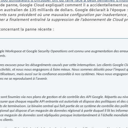
 000 utilisateurs d'UniSuper ont dû faire face à deux semaines d'indi
 de panne, Google Cloud expliquait comment il a accidentellement su
 australien de 135 milliards de dollars. Google déclarait à l'époque :
nts sans précédent où une mauvaise configuration par inadvertance
per a finalement entraîné la suppression de l'abonnement de Cloud pr
 concernant la panne récente :
gle Workspace et Google Security Operations ont connu une augmentation des erreurs
ents.
s excuses pour les désagréments causés par cette interruption. Les clients Google Clou
ctivités, et nous nous engageons à faire mieux. Nous sommes désolés pour l'impact q
s utilisateurs, mais aussi sur la confiance accordée à nos systèmes. Nous nous engageo
ons ne se reproduisent à l'avenir.
sont fournies via nos plans de gestion et de contrôle des API Google. Répartis au nive
surer que chaque requête API entrante est autorisée et dispose des politiques et des c
s de terminaison. Le binaire central qui fait partie de ce système de contrôle des polit
égional qui dispose d'un magasin de données régional à partir duquel il lit les inform
ce magasin de données sont répliquées presque instantanément à l'échelle mondiale a
 clients.