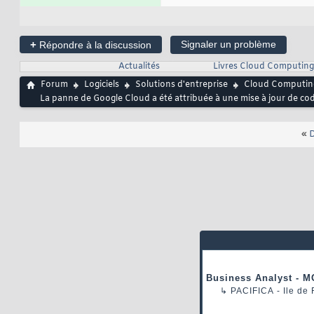
+
Signaler un problème
Répondre à la discussion
Actualités
Livres Cloud Computing
Forum
Logiciels
Solutions d'entreprise
Cloud Computin
La panne de Google Cloud a été attribuée à une mise à jour de c
«
D
Business Analyst - M
↳
PACIFICA
- Ile de