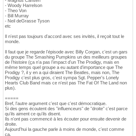
- Magnus Carlsen
- Woody Harrelson
- Theo Von
- Bill Murray
- Neil deGrasse Tyson
etc
Il n'est pas toujours d'accord avec ses invités, il reçoit tout le
monde.
Il faut que je regarde l'épisode avec Billy Corgan, c'est un gars
du groupe The Smashing Pumpkins un des meilleurs groupes
de l'histoire (ça n'a pas l'impact d'un The Prodigy, mais en
même temps quel groupe a eu autant d'importance que The
Prodigy ?, il y en a qui diraient The Beatles, mais non, The
Prodigy c'est plus gros, c'est sympa Sgt. Pepper's Lonely
Hearts Club Band mais ce n'est pas The Fat Of The Land non
plus).
=====
Bref, l'autre argument c'est que c'est démocratique.
Si des gens écoutent des "influenceurs" de "droite" c'est parce
qu'ils aiment ce qu'ils disent.
Ils n'ont pas commencé à les écouter pour ensuite devenir de
droite.
Aujourd'hui la gauche parle à moins de monde, c'est comme
ça.