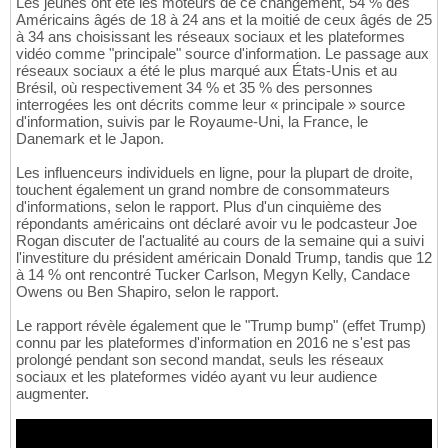
Les jeunes ont été les moteurs de ce changement, 54 % des
Américains âgés de 18 à 24 ans et la moitié de ceux âgés de 25
à 34 ans choisissant les réseaux sociaux et les plateformes
vidéo comme "principale" source d'information. Le passage aux
réseaux sociaux a été le plus marqué aux États-Unis et au
Brésil, où respectivement 34 % et 35 % des personnes
interrogées les ont décrits comme leur « principale » source
d'information, suivis par le Royaume-Uni, la France, le
Danemark et le Japon.
Les influenceurs individuels en ligne, pour la plupart de droite,
touchent également un grand nombre de consommateurs
d'informations, selon le rapport. Plus d'un cinquième des
répondants américains ont déclaré avoir vu le podcasteur Joe
Rogan discuter de l'actualité au cours de la semaine qui a suivi
l'investiture du président américain Donald Trump, tandis que 12
à 14 % ont rencontré Tucker Carlson, Megyn Kelly, Candace
Owens ou Ben Shapiro, selon le rapport.
Le rapport révèle également que le "Trump bump" (effet Trump)
connu par les plateformes d'information en 2016 ne s'est pas
prolongé pendant son second mandat, seuls les réseaux
sociaux et les plateformes vidéo ayant vu leur audience
augmenter.