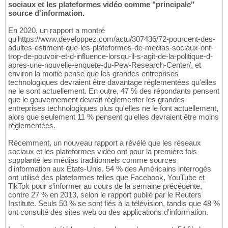
sociaux et les plateformes vidéo comme "principale"
source d'information.
En 2020, un rapport a montré
qu'https://www.developpez.com/actu/307436/72-pourcent-des-
adultes-estiment-que-les-plateformes-de-medias-sociaux-ont-
trop-de-pouvoir-et-d-influence-lorsqu-il-s-agit-de-la-politique-d-
apres-une-nouvelle-enquete-du-Pew-Research-Center/, et
environ la moitié pense que les grandes entreprises
technologiques devraient être davantage réglementées qu'elles
ne le sont actuellement. En outre, 47 % des répondants pensent
que le gouvernement devrait réglementer les grandes
entreprises technologiques plus qu'elles ne le font actuellement,
alors que seulement 11 % pensent qu'elles devraient être moins
réglementées.
Récemment, un nouveau rapport a révélé que les réseaux
sociaux et les plateformes vidéo ont pour la première fois
supplanté les médias traditionnels comme sources
d'information aux États-Unis. 54 % des Américains interrogés
ont utilisé des plateformes telles que Facebook, YouTube et
TikTok pour s'informer au cours de la semaine précédente,
contre 27 % en 2013, selon le rapport publié par le Reuters
Institute. Seuls 50 % se sont fiés à la télévision, tandis que 48 %
ont consulté des sites web ou des applications d'information.