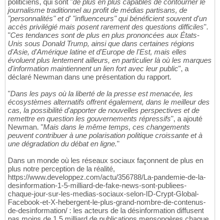
politiciens, qui sont "
de plus en plus capables de contourner le
journalisme traditionnel au profit de médias partisans, de
"personnalités" et d' "influenceurs" qui bénéficient souvent d'un
accès privilégié mais posent rarement des questions difficiles
".
"
Ces tendances sont de plus en plus prononcées aux États-
Unis sous Donald Trump, ainsi que dans certaines régions
d'Asie, d'Amérique latine et d'Europe de l'Est, mais elles
évoluent plus lentement ailleurs, en particulier là où les marques
d'information maintiennent un lien fort avec leur public
", a
déclaré Newman dans une présentation du rapport.
"
Dans les pays où la liberté de la presse est menacée, les
écosystèmes alternatifs offrent également, dans le meilleur des
cas, la possibilité d'apporter de nouvelles perspectives et de
remettre en question les gouvernements répressifs
", a ajouté
Newman. "
Mais dans le même temps, ces changements
peuvent contribuer à une polarisation politique croissante et à
une dégradation du débat en ligne.
"
Dans un monde où les réseaux sociaux façonnent de plus en
plus notre perception de la réalité,
https://www.developpez.com/actu/356788/La-pandemie-de-la-
desinformation-1-5-milliard-de-fake-news-sont-publiees-
chaque-jour-sur-les-medias-sociaux-selon-ID-Crypt-Global-
Facebook-et-X-hebergent-le-plus-grand-nombre-de-contenus-
de-desinformation/ : les acteurs de la désinformation diffusent
pas moins de 1,5 milliard de publications mensongères chaque