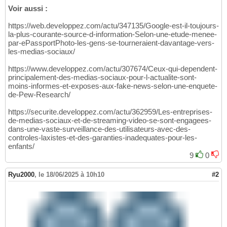
Voir aussi :
https://web.developpez.com/actu/347135/Google-est-il-toujours-
la-plus-courante-source-d-information-Selon-une-etude-menee-
par-ePassportPhoto-les-gens-se-tourneraient-davantage-vers-
les-medias-sociaux/
https://www.developpez.com/actu/307674/Ceux-qui-dependent-
principalement-des-medias-sociaux-pour-l-actualite-sont-
moins-informes-et-exposes-aux-fake-news-selon-une-enquete-
de-Pew-Research/
https://securite.developpez.com/actu/362959/Les-entreprises-
de-medias-sociaux-et-de-streaming-video-se-sont-engagees-
dans-une-vaste-surveillance-des-utilisateurs-avec-des-
controles-laxistes-et-des-garanties-inadequates-pour-les-
enfants/
9
0
Ryu2000
,
le 18/06/2025 à 10h10
#2