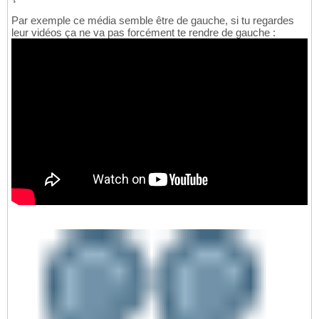
Par exemple ce média semble être de gauche, si tu regardes
leur vidéos ça ne va pas forcément te rendre de gauche :