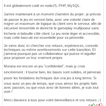
Il est globalement codé en nodeJS, PHP, MySQL.
Jarrive maintenant à un moment charnière du projet : je prévois
de passer le jeu en version beta, avec une volonté claire de
migrer un maximum de logique du client vers le serveur, afin de
sécuriser lensemble et denrichir le gameplay multijoueur sans
tricherie ni bidouille côté client. Le jeu reste léger et accessible,
mais cette bascule est essentielle pour sa pérennité.
Je viens donc ici chercher vos retours, expériences, conseils
techniques ou même avertissements sur cette transition. Et
j'aimerai pourquoi pas un collaborateur qui puisse m'aiguiller
pour proposer un truc vraiment propre.
Morana est encore un jeu "confidentiel", mais jy crois
sincèrement : il tourne bien, les bases sont solides, et jaimerais
poser les fondations techniques dun vrai jeu à long terme. Si
vous avez un peu de temps, que vous aimez les projets faits
avec passion, ou que vous avez de bonnes idées, je suis tout
ouïe !
Merci davance à tous pour votre bienveillance et vos retours ;-)
0
0