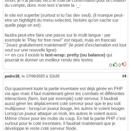
sinon, je n'ai jamais recu le mail de confirmation pour la creation
du compte, donc mon test s'arrete la -_-
le site est superbe (surtout si tu l'as dev seul). (il manque peut-
etre un hightlight du menu selected, histoire qu'on sache sur
quelle page on est)
faudra peut-etre faire une passe sur le multi langue : par
exemple le "Play for free now!" est niquel, mais en francais
"Jouez gratuitement maintenant!" (le point d'exclamation est tout
seul sur une nouvelle ligne)
=> en css il existe le
text-wrap: pretty (ou balance)
qui
pourrait te donner un meilleur rendu des textes
0
0
pedro18
,
le 17/06/2025 à 11h20
#4
Oui quasiment toute la partie inventaire est déjà gérée en PHP
via ajax mais il faut maintenant gérer les combats et différentes
interactions (farm, loot par exemple) coté serveur. Il faudrait
aussi gérer les déplacement coté serveur pour que le jeu soit
multijoueur : lorsqu'un joueur bouge, les autres le voient bouger.
Lorsqu'un joueur attaque un mob, les autres le voient aussi.
Même chose pour les mobs du coup. En fait la partie PHP c'est
surtout pour le coté inventaire. Il faudrait maintenant que je
développe le reste coté serveur Node.