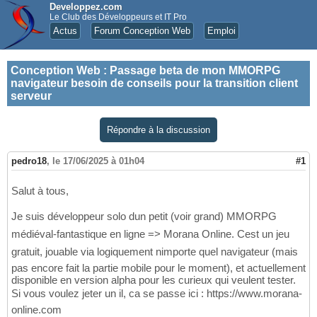
Developpez.com
Le Club des Développeurs et IT Pro
Actus
Forum Conception Web
Emploi
Conception Web
:
Passage beta de mon MMORPG
navigateur besoin de conseils pour la transition client
serveur
Répondre à la discussion
pedro18
,
le 17/06/2025 à 01h04
#1
Salut à tous,
Je suis développeur solo dun petit (voir grand) MMORPG
médiéval-fantastique en ligne => Morana Online. Cest un jeu
gratuit, jouable via logiquement nimporte quel navigateur (mais
pas encore fait la partie mobile pour le moment), et actuellement
disponible en version alpha pour les curieux qui veulent tester.
Si vous voulez jeter un il, ca se passe ici : https://www.morana-
online.com