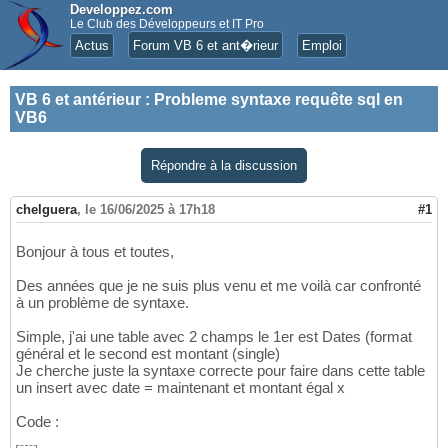
Developpez.com
Le Club des Développeurs et IT Pro
Actus
Forum VB 6 et ant�rieur
Emploi
VB 6 et antérieur
:
Probleme syntaxe requête sql en
VB6
Répondre à la discussion
chelguera
,
le 16/06/2025 à 17h18
#1
Bonjour à tous et toutes,
Des années que je ne suis plus venu et me voilà car confronté
à un problème de syntaxe.
Simple, j'ai une table avec 2 champs le 1er est Dates (format
général et le second est montant (single)
Je cherche juste la syntaxe correcte pour faire dans cette table
un insert avec date = maintenant et montant égal x
Code :