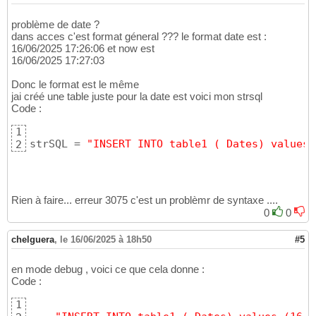
problème de date ?
dans acces c'est format géneral ??? le format date est :
16/06/2025 17:26:06 et now est
16/06/2025 17:27:03
Donc le format est le même
jai créé une table juste pour la date est voici mon strsql
Code :
1
strSQL = 
"INSERT INTO table1 ( Dates) values 
2
Rien à faire... erreur 3075 c'est un problèmr de syntaxe ....
0
0
chelguera
,
le 16/06/2025 à 18h50
#5
en mode debug , voici ce que cela donne :
Code :
1