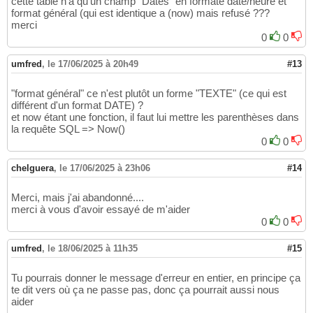
cette table n'a qu'un champ "Dates" en formate date/heure et
format général (qui est identique a (now) mais refusé ???
merci
0
0
umfred
,
le 17/06/2025 à 20h49
#13
"format général" ce n'est plutôt un forme "TEXTE" (ce qui est
différent d'un format DATE) ?
et now étant une fonction, il faut lui mettre les parenthèses dans
la requête SQL => Now()
0
0
chelguera
,
le 17/06/2025 à 23h06
#14
Merci, mais j'ai abandonné....
merci à vous d'avoir essayé de m'aider
0
0
umfred
,
le 18/06/2025 à 11h35
#15
Tu pourrais donner le message d'erreur en entier, en principe ça
te dit vers où ça ne passe pas, donc ça pourrait aussi nous
aider