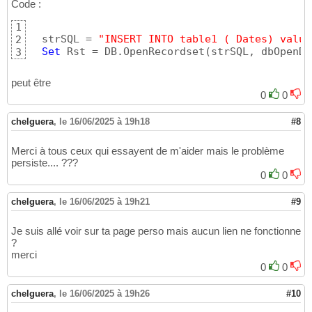
Code :
1
  strSQL = 
"INSERT INTO table1 ( Dates) value
2
Set
 Rst = DB.OpenRecordset
(
strSQL, dbOpenDy
3
peut être
0
0
chelguera
,
le 16/06/2025 à 19h18
#8
Merci à tous ceux qui essayent de m'aider mais le problème
persiste.... ???
0
0
chelguera
,
le 16/06/2025 à 19h21
#9
Je suis allé voir sur ta page perso mais aucun lien ne fonctionne
?
merci
0
0
chelguera
,
le 16/06/2025 à 19h26
#10