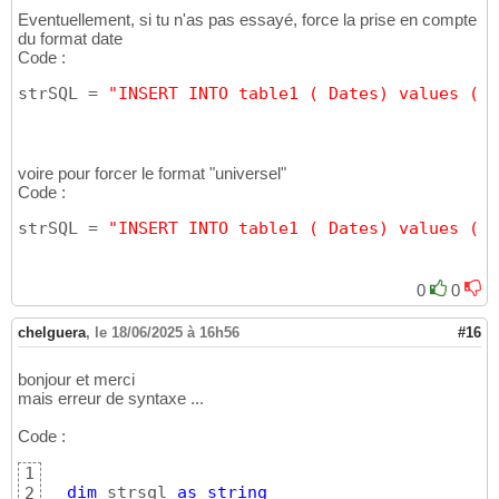
Eventuellement, si tu n'as pas essayé, force la prise en compte
du format date
Code :
strSQL = 
"INSERT INTO table1 ( Dates) values ("
#
voire pour forcer le format "universel"
Code :
strSQL = 
"INSERT INTO table1 ( Dates) values ("
#
0
0
chelguera
,
le 18/06/2025 à 16h56
#16
bonjour et merci
mais erreur de syntaxe ...
Code :
1
dim
 strsql 
as
string
2