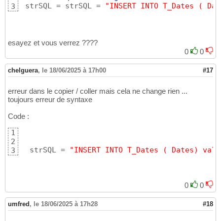
 strSQL = strSQL = 
"INSERT INTO T_Dates ( Dat
3
esayez et vous verrez ????
0
0
chelguera
,
le 18/06/2025 à 17h00
#17
erreur dans le copier / coller mais cela ne change rien ...
toujours erreur de syntaxe
Code :
1
2
  strSQL = 
"INSERT INTO T_Dates ( Dates) valu
3
0
0
umfred
,
le 18/06/2025 à 17h28
#18