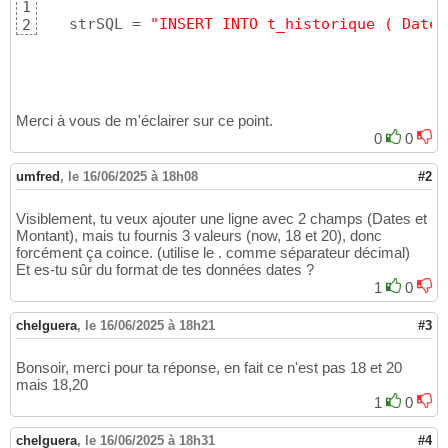
1
   strSQL = 
"INSERT INTO t_historique ( Dates
2
Merci à vous de m'éclairer sur ce point.
0
0
umfred
,
le 16/06/2025 à 18h08
#2
Visiblement, tu veux ajouter une ligne avec 2 champs (Dates et
Montant), mais tu fournis 3 valeurs (now, 18 et 20), donc
forcément ça coince. (utilise le . comme séparateur décimal)
Et es-tu sûr du format de tes données dates ?
1
0
chelguera
,
le 16/06/2025 à 18h21
#3
Bonsoir, merci pour ta réponse, en fait ce n'est pas 18 et 20
mais 18,20
1
0
chelguera
,
le 16/06/2025 à 18h31
#4