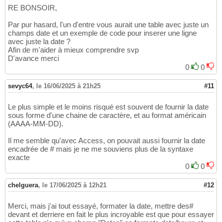
RE BONSOIR,
Par pur hasard, l'un d'entre vous aurait une table avec juste un
champs date et un exemple de code pour inserer une ligne
avec juste la date ?
Afin de m'aider à mieux comprendre svp
D'avance merci
0
0
sevyc64
,
le 16/06/2025 à 21h25
#11
Le plus simple et le moins risqué est souvent de fournir la date
sous forme d'une chaine de caractère, et au format américain
(AAAA-MM-DD).
Il me semble qu'avec Access, on pouvait aussi fournir la date
encadrée de # mais je ne me souviens plus de la syntaxe
exacte
0
0
chelguera
,
le 17/06/2025 à 12h21
#12
Merci, mais j'ai tout essayé, formater la date, mettre des#
devant et derriere en fait le plus incroyable est que pour essayer