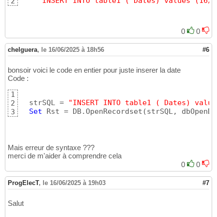
"INSERT INTO table1 ( Dates) values (16/0
2
0
0
chelguera
,
le 16/06/2025 à 18h56
#6
bonsoir voici le code en entier pour juste inserer la date
Code :
1
  strSQL = 
"INSERT INTO table1 ( Dates) value
2
Set
 Rst = DB.OpenRecordset
(
strSQL, dbOpenDy
3
Mais erreur de syntaxe ???
merci de m'aider à comprendre cela
0
0
ProgElecT
,
le 16/06/2025 à 19h03
#7
Salut