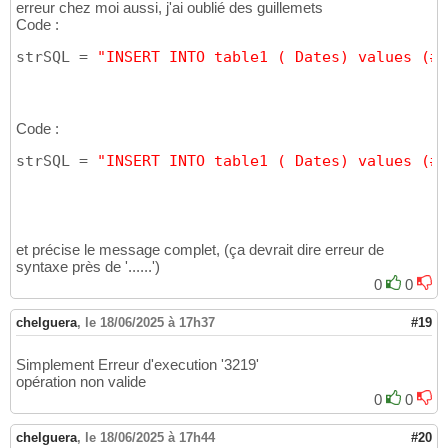
erreur chez moi aussi, j'ai oublié des guillemets
Code :
strSQL = 
"INSERT INTO table1 ( Dates) values (#"
Code :
strSQL = 
"INSERT INTO table1 ( Dates) values (#"
et précise le message complet, (ça devrait dire erreur de
syntaxe près de '......')
0
0
chelguera
,
le 18/06/2025 à 17h37
#19
Simplement Erreur d'execution '3219'
opération non valide
0
0
chelguera
,
le 18/06/2025 à 17h44
#20