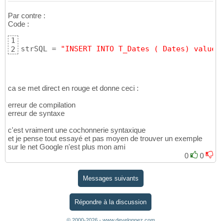
Par contre :
Code :
1
strSQL = 
"INSERT INTO T_Dates ( Dates) values
2
ca se met direct en rouge et donne ceci :
erreur de compilation
erreur de syntaxe
c'est vraiment une cochonnerie syntaxique
et je pense tout essayé et pas moyen de trouver un exemple
sur le net Google n'est plus mon ami
0
0
Messages suivants
Répondre à la discussion
© 2000-2026 - www.developpez.com