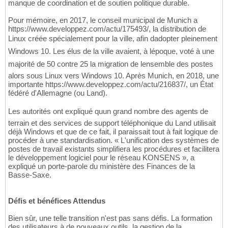
manque de coordination et de soutien politique durable.
Pour mémoire, en 2017, le conseil municipal de Munich a
https://www.developpez.com/actu/175493/, la distribution de
Linux créée spécialement pour la ville, afin dadopter pleinement
Windows 10. Les élus de la ville avaient, à lépoque, voté à une
majorité de 50 contre 25 la migration de lensemble des postes
alors sous Linux vers Windows 10. Après Munich, en 2018, une
importante https://www.developpez.com/actu/216837/, un État
fédéré d'Allemagne (ou Land).
Les autorités ont expliqué quun grand nombre des agents de
terrain et des services de support téléphonique du Land utilisait
déjà Windows et que de ce fait, il paraissait tout à fait logique de
procéder à une standardisation. « L'unification des systèmes de
postes de travail existants simplifiera les procédures et facilitera
le développement logiciel pour le réseau KONSENS », a
expliqué un porte-parole du ministère des Finances de la
Basse-Saxe.
Défis et bénéfices Attendus
Bien sûr, une telle transition n'est pas sans défis. La formation
des utilisateurs à de nouveaux outils, la gestion de la