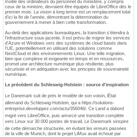
moitié des ordinateurs du personnel du ministère, y compris
ceux de la ministre, devraient être équipés de LibreOffice dès le
premier mois. La vision à long terme est un remplacement total
d'ici la fin de l'année, démontrant la détermination du
gouvernement à mener à bien cette transformation.
Au-delà des applications bureautiques, la transition s'étendra à
l'infrastructure sous-jacente. Il est prévu de migrer les services
d'Azure et Windows vers des systèmes de cloud basés dans
l'UE, potentiellement en utilisant des solutions comme
NextCloud et des environnements Linux. Une telle migration,
bien que complexe et exigeante en temps et en ressources,
promet une architecture numérique plus résiliente, plus
sécurisée et en adéquation avec les principes de souveraineté
numérique.
Le précédent du Schleswig-Holstein : source d'inspiration
Le Danemark suit de près le modèle de son voisin, lÉtat
allemand du Schleswig-Holstein, qui a https://solutions-
entreprise.developpez.com/actu/356046/. Ce Land a dabord
migré vers LibreOffice, puis amorcé une transition complète
vers Linux sur 30 000 postes de travail. Le Danemark sinspire
de cette démarche structurée, en évitant les erreurs passées
de la ville de Munich, dont le projet LiMux avait échoué par