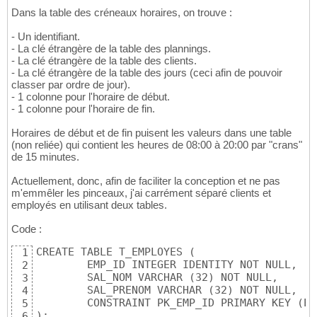
Dans la table des créneaux horaires, on trouve :
- Un identifiant.
- La clé étrangère de la table des plannings.
- La clé étrangère de la table des clients.
- La clé étrangère de la table des jours (ceci afin de pouvoir
classer par ordre de jour).
- 1 colonne pour l'horaire de début.
- 1 colonne pour l'horaire de fin.
Horaires de début et de fin puisent les valeurs dans une table
(non reliée) qui contient les heures de 08:00 à 20:00 par "crans"
de 15 minutes.
Actuellement, donc, afin de faciliter la conception et ne pas
m'emmêler les pinceaux, j'ai carrément séparé clients et
employés en utilisant deux tables.
Code :
CREATE TABLE T_EMPLOYES (

1
	EMP_ID INTEGER IDENTITY NOT NULL,

2
	SAL_NOM VARCHAR (32) NOT NULL,

3
	SAL_PRENOM VARCHAR (32) NOT NULL,

4
	CONSTRAINT PK_EMP_ID PRIMARY KEY (EMP_ID)

5
);

6