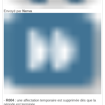
Envoyé par
Nerva
-
R004
: une affectation temporaire est supprimée dès que la
période est terminée