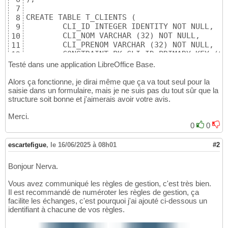
7
CREATE TABLE T_CLIENTS (

8
	CLI_ID INTEGER IDENTITY NOT NULL,

9
	CLI_NOM VARCHAR (32) NOT NULL,

10
	CLI_PRENOM VARCHAR (32) NOT NULL,

11
	CONSTRAINT PK_CLI_ID PRIMARY KEY (CLI_ID)

12
);

13
Testé dans une application LibreOffice Base.
14
CREATE TABLE T_AFFECTATIONS (

Alors ça fonctionne, je dirai même que ça va tout seul pour la
15
saisie dans un formulaire, mais je ne suis pas du tout sûr que la
	AFF_ID INTEGER IDENTITY NOT NULL, 

16
structure soit bonne et j'aimerais avoir votre avis.
	EMP_ID INTEGER NOT NULL,

17
	CLI_ID INTEGER NOT NULL,

18
Merci.
	AFF_HR DECIMAL (6,2) NOT NULL,

19
0
0
	CONSTRAINT PK_AFF_ID PRIMARY KEY (AFF_ID),

20
	CONSTRAINT FK_AFF_EMP FOREIGN KEY (EMP_ID) REFERENCES T_EMPLOYES (EMP_ID),

21
escartefigue
	CONSTRAINT FK_AFF_CLI FOREIGN KEY (CLI_ID) REFERENCES T_CLIENTS (CLI_ID)

,
le 16/06/2025 à 08h01
#2
22
);

23
24
Bonjour Nerva.
CREATE TABLE T_JOURS (

25
	JOU_ID INTEGER NOT NULL,

26
Vous avez communiqué les règles de gestion, c'est très bien.
	JOU_LABEL VARCHAR (10) NOT NULL,

27
Il est recommandé de numéroter les règles de gestion, ça
	CONSTRAINT PK_JOU_ID PRIMARY KEY (JOU_ID)

facilite les échanges, c'est pourquoi j'ai ajouté ci-dessous un
28
identifiant à chacune de vos règles.
);

29
30