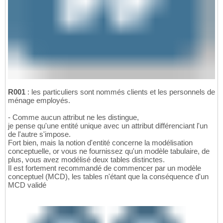
	CONSTRAINT UK_PLA_JOU_DEB UNIQUE (PLA_ID, JOU_ID, CRE_DEBUT),

56
	CONSTRAINT UK_PLA_JOU_FIN UNIQUE (PLA_ID, JOU_ID, CRE_FIN),

57
	CONSTRAINT CK_DEB_FIN CHECK (CRE_FIN > CRE_DEBUT)

58
);
59
R001
: les particuliers sont nommés clients et les personnels de
ménage employés.
- Comme aucun attribut ne les distingue,
je pense qu'une entité unique avec un attribut différenciant l'un
de l'autre s'impose.
Fort bien, mais la notion d'entité concerne la modélisation
conceptuelle, or vous ne fournissez qu'un modèle tabulaire, de
plus, vous avez modélisé deux tables distinctes.
Il est fortement recommandé de commencer par un modèle
conceptuel (MCD), les tables n'étant que la conséquence d'un
MCD validé