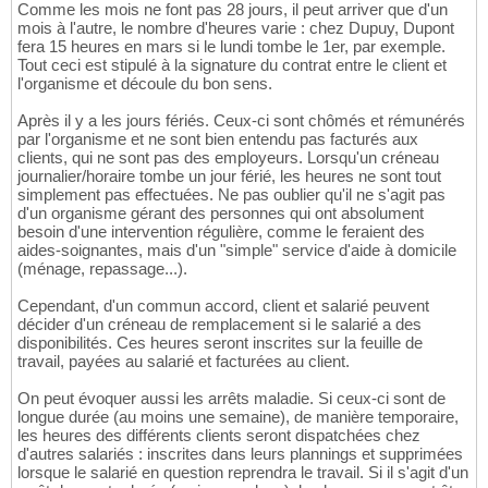
)
;

83
Comme les mois ne font pas 28 jours, il peut arriver que d'un
84
mois à l'autre, le nombre d'heures varie : chez Dupuy, Dupont
CREATE
TABLE
 POS_posseder
(
85
fera 15 heures en mars si le lundi tombe le 1er, par exemple.
   EMP_ident 
INT
,

86
Tout ceci est stipulé à la signature du contrat entre le client et
   CMP_ident 
INT
,

87
l'organisme et découle du bon sens.
PRIMARY
KEY
(
EMP_ident, CMP_ident
)
,

88
Après il y a les jours fériés. Ceux-ci sont chômés et rémunérés
FOREIGN
KEY
(
EMP_ident
)
REFERENCES
 EMP_emp
89
par l'organisme et ne sont bien entendu pas facturés aux
FOREIGN
KEY
(
CMP_ident
)
REFERENCES
 CMP_com
90
clients, qui ne sont pas des employeurs. Lorsqu'un créneau
)
;

91
journalier/horaire tombe un jour férié, les heures ne sont tout
92
simplement pas effectuées. Ne pas oublier qu'il ne s'agit pas
alter
table
93
d'un organisme gérant des personnes qui ont absolument
ADD
CONSTRAINT
94
besoin d'une intervention régulière, comme le feraient des
FOREIGN
KEY
(
CAL_date, PLA_seq, EMP_ident_aff
95
aides-soignantes, mais d'un "simple" service d'aide à domicile
REFERENCES
 DSP_etre_dispo
(
CAL_date, PLA_seq,
96
(ménage, repassage...).
Cependant, d'un commun accord, client et salarié peuvent
décider d'un créneau de remplacement si le salarié a des
disponibilités. Ces heures seront inscrites sur la feuille de
travail, payées au salarié et facturées au client.
On peut évoquer aussi les arrêts maladie. Si ceux-ci sont de
longue durée (au moins une semaine), de manière temporaire,
les heures des différents clients seront dispatchées chez
d'autres salariés : inscrites dans leurs plannings et supprimées
lorsque le salarié en question reprendra le travail. Si il s'agit d'un