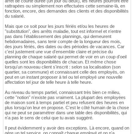
arrêt de courte durée (un jour ou deux), les heures pourront être
rattrapées ou simplement non effectuées cette semaine-là, en
fonction, encore, des demandes des clients et des disponibilités
du salarié.
Mais que ce soit pour les jours fériés et/ou les heures de
"substitution", des arrêts maladie, tout est informel et n'entre
pas dans l'établissement des plannings, qui demeurent
hebdomadaires, sans tenir compte de la longueur des mois,
des jours fériés, des dates ou des périodes de vacances. Car
c'est justement une vue d'ensemble claire et précise du
planning de chaque salarié qui permet de voir en un coup d'oeil
quelles sont les disponibilités de chacun. Et même chose
lorsqu'un nouveau client s'inscrit : selon sa localisation (son
quartier, sa commune) et connaissant celle des employés, on
peut en un instant proposer à tel ou tel employé une nouvelle
affectation tel jour de telle heure à telle heure.
Au niveau du temps partiel, connaissant très bien ce milieu,
cette "notion" n'existe pas vraiment. La plupart des employées
de maison sont à temps partiel et peu refusent des heures en
plus lorsqu'on leur en propose. C'est le côté humain de la chose
qui ne peut se paramétrer dans une table des disponibilités, qui
n'a pas le sens de celui que tu avais suggéré.
Il peut évidemment y avoir des exceptions. Là encore, quand on
gère un tel service, on connaît chaque employé et on n'a