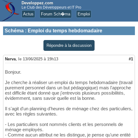
Developpez.com
Le Club des Développeurs et IT Pro
Actus
Forum Sch�ma
Emploi
Schéma
:
Emploi du temps hebdomadaire
Répondre à la discussion
Nerva
,
le 13/06/2025 à 19h13
#1
Bonjour.
Je cherche à réaliser un emploi du temps hebdomadaire (travail
purement personnel dans un but pédagogique) mais l'approche
est difficile étant donné que j'entrevois plusieurs possibilités,
évidemment, sans savoir quelle est la bonne.
Il s'agit d'un planning d'heures de ménage chez des particuliers,
avec les règles suivantes.
- Les particuliers sont nommés clients et les personnels de
ménage employés.
- Comme aucun attribut ne les distingue, je pense qu'une entité