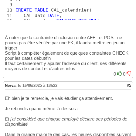
9
CREATE
TABLE
 CAL_calendrier
(
10
   CAL_date 
DATE
,

11
   CAL_numjour 
TINYINT
NOT
NULL
,

12
   CAL_libjour 
CHAR
(
8
)
NOT
NULL
,

13
   CAL_numsem 
TINYINT
NOT
NULL
,

14
   CAL_ouvrable 
BIT
NOT
NULL
,

À noter que la contrainte d'inclusion entre AFF_ et POS_ ne
15
pourra pas être vérifiée par une FK, il faudra mettre en jeu un
PRIMARY
KEY
(
CAL_date
)
16
trigger
)
;

17
Script à compléter également de quelques contraintes CHECK
18
pour les dates début/fin
CREATE
TABLE
 CLI_client
(
19
Il faut certainement y ajouter l'adresse du client, ses différents
   CLI_ident 
INT
IDENTITY
,

20
moyens de contact et d'autres infos
   CLI_nom 
VARCHAR
(
50
)
NOT
NULL
,

21
0
0
   CLI_prenom 
VARCHAR
(
50
)
NOT
NULL
,

22
PRIMARY
KEY
(
CLI_ident
)
23
Nerva
,
le 16/06/2025 à 18h22
#5
)
;

24
25
CREATE
TABLE
 COM_commande
(
26
Eh bien je te remercie, je vais étudier ça attentivement.
   CLI_ident 
INT
,

27
   COM_seq 
SMALLINT
,

Je rebondis quand même là-dessus :
28
PRIMARY
KEY
(
CLI_ident, COM_seq
)
,

29
Et j'ai considéré que chaque employé déclare ses périodes de
FOREIGN
KEY
(
CLI_ident
)
REFERENCES
 CLI_cli
30
disponibilité
)
;

31
32
Dans la grande majorité des cas, les heures disponibles suivent
CREATE
TABLE
 CMP_competence
(