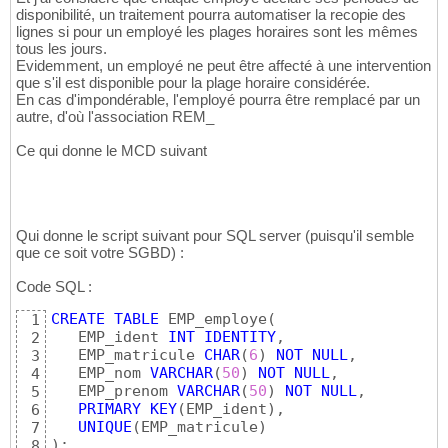
disponibilité, un traitement pourra automatiser la recopie des
lignes si pour un employé les plages horaires sont les mêmes
tous les jours.
Evidemment, un employé ne peut être affecté à une intervention
que s'il est disponible pour la plage horaire considérée.
En cas d'impondérable, l'employé pourra être remplacé par un
autre, d'où l'association REM_
Ce qui donne le MCD suivant
Qui donne le script suivant pour SQL server (puisqu'il semble
que ce soit votre SGBD) :
Code SQL :
CREATE
TABLE
 EMP_employe
(
1
   EMP_ident 
INT
IDENTITY
,

2
   EMP_matricule 
CHAR
(
6
)
NOT
NULL
,

3
   EMP_nom 
VARCHAR
(
50
)
NOT
NULL
,

4
   EMP_prenom 
VARCHAR
(
50
)
NOT
NULL
,

5
PRIMARY
KEY
(
EMP_ident
)
,

6
UNIQUE
(
EMP_matricule
)
7
)
;

8