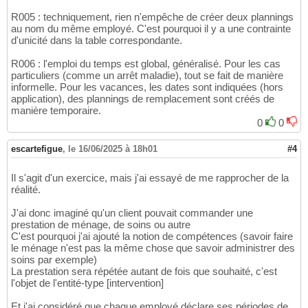
R005 : techniquement, rien n'empêche de créer deux plannings
au nom du même employé. C'est pourquoi il y a une contrainte
d'unicité dans la table correspondante.
R006 : l'emploi du temps est global, généralisé. Pour les cas
particuliers (comme un arrêt maladie), tout se fait de manière
informelle. Pour les vacances, les dates sont indiquées (hors
application), des plannings de remplacement sont créés de
manière temporaire.
0
0
escartefigue
,
le 16/06/2025 à 18h01
#4
Il s'agit d'un exercice, mais j'ai essayé de me rapprocher de la
réalité.
J'ai donc imaginé qu'un client pouvait commander une
prestation de ménage, de soins ou autre
C'est pourquoi j'ai ajouté la notion de compétences (savoir faire
le ménage n'est pas la même chose que savoir administrer des
soins par exemple)
La prestation sera répétée autant de fois que souhaité, c'est
l'objet de l'entité-type [intervention]
Et j'ai considéré que chaque employé déclare ses périodes de