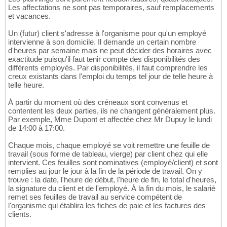
)
;

58
Les affectations ne sont pas temporaires, sauf remplacements
59
et vacances.
CREATE
TABLE
 INT_intervention
(
60
   CLI_ident 
INT
,

61
Un (futur) client s'adresse à l'organisme pour qu'un employé
   COM_seq 
SMALLINT
,

62
intervienne à son domicile. Il demande un certain nombre
   PRS_seq 
SMALLINT
,

63
d'heures par semaine mais ne peut décider des horaires avec
   INT_seq 
SMALLINT
,

64
exactitude puisqu'il faut tenir compte des disponibilités des
   CAL_date 
DATE
NOT
NULL
,

65
différents employés. Par disponibilités, il faut comprendre les
   PLA_seq 
SMALLINT
NOT
NULL
,

66
creux existants dans l'emploi du temps tel jour de telle heure à
   EMP_ident_remplace 
INT
,

67
telle heure.
   EMP_ident_affecte 
INT
,

68
PRIMARY
KEY
(
CLI_ident, COM_seq, PRS_seq, 
69
À partir du moment où des créneaux sont convenus et
FOREIGN
KEY
(
CLI_ident, COM_seq, PRS_seq
)
70
contentent les deux parties, ils ne changent généralement plus.
FOREIGN
KEY
(
CAL_date, PLA_seq
)
REFERENCES
Par exemple, Mme Dupont et affectée chez Mr Dupuy le lundi
71
de 14:00 à 17:00.
FOREIGN
KEY
(
EMP_ident_remplace
)
REFERENCE
72
FOREIGN
KEY
(
EMP_ident_affecte
)
REFERENCES
73
Chaque mois, chaque employé se voit remettre une feuille de
)
;

74
travail (sous forme de tableau, vierge) par client chez qui elle
75
intervient. Ces feuilles sont nominatives (employé/client) et sont
CREATE
TABLE
 DSP_etre_dispo
(
76
remplies au jour le jour à la fin de la période de travail. On y
   CAL_date 
DATE
,

77
trouve : la date, l'heure de début, l'heure de fin, le total d'heures,
   PLA_seq 
SMALLINT
,

78
la signature du client et de l'employé. À la fin du mois, le salarié
   EMP_ident 
INT
,

79
remet ses feuilles de travail au service compétent de
PRIMARY
KEY
(
CAL_date, PLA_seq, EMP_ident
)
80
l'organisme qui établira les fiches de paie et les factures des
FOREIGN
KEY
(
CAL_date, PLA_seq
)
REFERENCES
81
clients.
FOREIGN
KEY
(
EMP_ident
)
REFERENCES
 EMP_emp
82