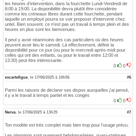
33
les heures d'intervention, dans la fourchette Lundi-Vendredi de
   CMP_ident 
INT
IDENTITY
,

34
8:00 à 19:00. La disponibilité devra plutôt être considérée
   CMP_code 
CHAR
(
4
)
,

35
comme les créneaux libres durant cette fourchette, pendant
   CMP_libelle 
VARCHAR
(
128
)
NOT
NULL
,

36
laquelle un employé pourra se voir proposer d'intervenir chez
PRIMARY
KEY
(
CMP_ident
)
,

37
untel. Bien souvent, ce n'est pas un travail à temps plein et des
UNIQUE
(
CMP_code
)
38
heures en plus sont les bienvenues.
)
;

39
40
Il peut y avoir néanmoins des cas particuliers où des heures
CREATE
TABLE
 PRS_prestation
(
41
peuvent avoir lieu le samedi. Là effectivement, définir la
   CLI_ident 
INT
,

42
disponibilité pour ce jour (ou pour le mercredi après-midi pour
   COM_seq 
SMALLINT
,

43
celles qui ont des enfants, ou pour le travail entre 12:00 et
   PRS_seq 
SMALLINT
,

44
13:30) peut être intéressante.
   CMP_ident 
INT
NOT
NULL
,

45
0
0
PRIMARY
KEY
(
CLI_ident, COM_seq, PRS_seq
)
,

46
FOREIGN
KEY
(
CLI_ident, COM_seq
)
REFERENCE
47
escartefigue
,
le 17/06/2025 à 10h56
#6
FOREIGN
KEY
(
CMP_ident
)
REFERENCES
 CMP_com
48
)
;

49
Parmi les raisons de déclarer ses dispos auxquelles j'ai pensé,
50
il y a le travail à temps partiel et les congés
CREATE
TABLE
 PLA_plage
(
51
0
0
   CAL_date 
DATE
,

52
   PLA_seq 
SMALLINT
,

53
Nerva
,
le 17/06/2025 à 13h35
#7
   PLA_hdeb TIME,

54
   PLA_hfin TIME 
NOT
NULL
,

55
Ton modèle est très complet mais bien trop pour l'usage prévu.
PRIMARY
KEY
(
CAL_date, PLA_seq
)
,

56
FOREIGN
KEY
(
CAL_date
)
REFERENCES
 CAL_cale
57
Les plannings sont purement hebdomadaires, quasi-statiques.