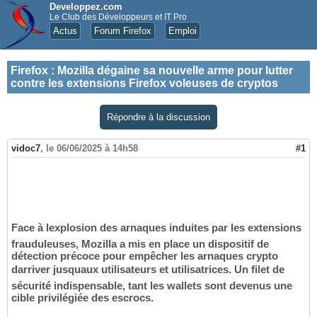
Developpez.com
Le Club des Développeurs et IT Pro
Actus
Forum Firefox
Emploi
Firefox
:
Mozilla dégaine sa nouvelle arme pour lutter
contre les extensions Firefox voleuses de cryptos
Répondre à la discussion
vidoc7
,
le 06/06/2025 à 14h58
#1
Face à lexplosion des arnaques induites par les extensions
frauduleuses, Mozilla a mis en place un dispositif de
détection précoce pour empêcher les arnaques crypto
darriver jusquaux utilisateurs et utilisatrices. Un filet de
sécurité indispensable, tant les wallets sont devenus une
cible privilégiée des escrocs.