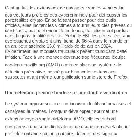
Cest un fait, les extensions de navigateur sont devenues lun
des vecteurs préférés des cybercriminels pour détrousser les
portefeuilles crypto. En se faisant passer pour des outils
officiels, elles incitent les victimes à fournir leurs clés privées ou
identifiants, puis siphonnent leurs fonds, définitivement perdus
dans la quasi-totalité des cas. Selon le FBI, les pertes liées aux
escroqueries crypto ont ainsi bondi de 66 % dans le monde en
un an, pour atteindre 16,6 milliards de dollars en 2024.
Évidemment, les modules frauduleux pèsent lourd dans cette
inflation. Face à une menace devenue trop fréquente, léquipe
daddons.mozilla.org (AMO) a mis en place un système de
détection préventive, pensé pour bloquer les extensions
suspectes avant même leur publication sur le store de Firefox.
Une détection précoce fondée sur une double vérification
Le système repose sur une combinaison doutils automatisés et
danalyses humaines. Lorsquun développeur soumet une
extension crypto sur la plateforme AMO, elle est dabord
comparée à une série dindicateurs de risque censés établir un
profil de confiance ou, au contraire, détecter des signaux