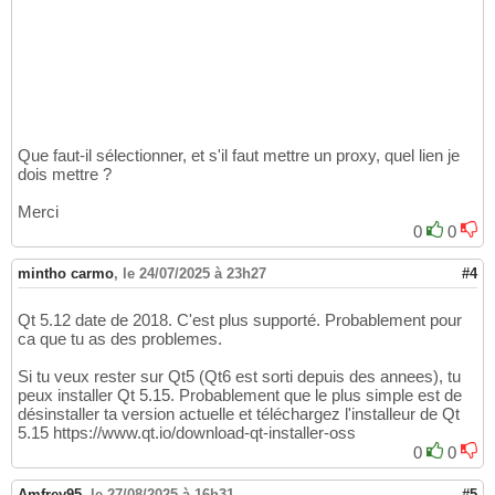
Que faut-il sélectionner, et s'il faut mettre un proxy, quel lien je
dois mettre ?
Merci
0
0
mintho carmo
,
le 24/07/2025 à 23h27
#4
Qt 5.12 date de 2018. C'est plus supporté. Probablement pour
ca que tu as des problemes.
Si tu veux rester sur Qt5 (Qt6 est sorti depuis des annees), tu
peux installer Qt 5.15. Probablement que le plus simple est de
désinstaller ta version actuelle et téléchargez l'installeur de Qt
5.15 https://www.qt.io/download-qt-installer-oss
0
0
Amfrey95
,
le 27/08/2025 à 16h31
#5