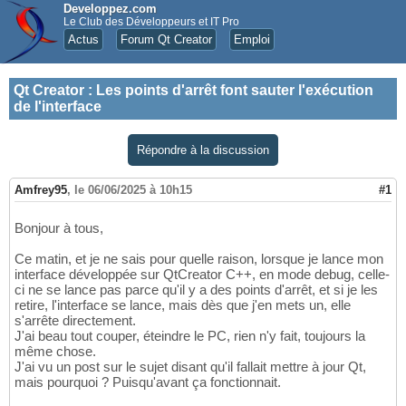
Developpez.com
Le Club des Développeurs et IT Pro
Actus
Forum Qt Creator
Emploi
Qt Creator
:
Les points d'arrêt font sauter l'exécution
de l'interface
Répondre à la discussion
Amfrey95
,
le 06/06/2025 à 10h15
#1
Bonjour à tous,
Ce matin, et je ne sais pour quelle raison, lorsque je lance mon
interface développée sur QtCreator C++, en mode debug, celle-
ci ne se lance pas parce qu'il y a des points d'arrêt, et si je les
retire, l'interface se lance, mais dès que j'en mets un, elle
s'arrête directement.
J'ai beau tout couper, éteindre le PC, rien n'y fait, toujours la
même chose.
J'ai vu un post sur le sujet disant qu'il fallait mettre à jour Qt,
mais pourquoi ? Puisqu'avant ça fonctionnait.