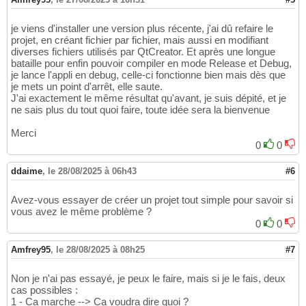
je viens d'installer une version plus récente, j'ai dû refaire le
projet, en créant fichier par fichier, mais aussi en modifiant
diverses fichiers utilisés par QtCreator. Et après une longue
bataille pour enfin pouvoir compiler en mode Release et Debug,
je lance l'appli en debug, celle-ci fonctionne bien mais dès que
je mets un point d'arrêt, elle saute.
J'ai exactement le même résultat qu'avant, je suis dépité, et je
ne sais plus du tout quoi faire, toute idée sera la bienvenue
Merci
0
0
ddaime
,
le 28/08/2025 à 06h43
#6
Avez-vous essayer de créer un projet tout simple pour savoir si
vous avez le même problème ?
0
0
Amfrey95
,
le 28/08/2025 à 08h25
#7
Non je n'ai pas essayé, je peux le faire, mais si je le fais, deux
cas possibles :
1 - Ca marche --> Ca voudra dire quoi ?