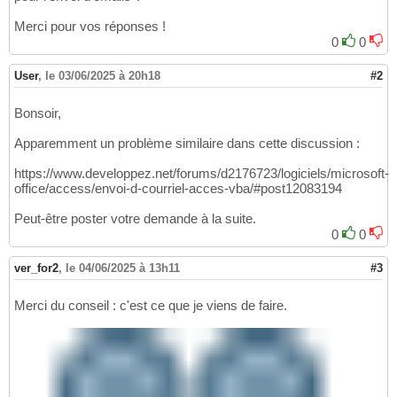
Merci pour vos réponses !
0
0
User
,
le 03/06/2025 à 20h18
#2
Bonsoir,
Apparemment un problème similaire dans cette discussion :
https://www.developpez.net/forums/d2176723/logiciels/microsoft-
office/access/envoi-d-courriel-acces-vba/#post12083194
Peut-être poster votre demande à la suite.
0
0
ver_for2
,
le 04/06/2025 à 13h11
#3
Merci du conseil : c'est ce que je viens de faire.