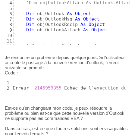
'Dim objOutlookAttach As Outlook.Attachm
4
5
Dim
 objOutlook 
As
Object
6
Dim
 objOutlookMsg 
As
Object
7
Dim
 objOutlookRecip 
As
Object
8
Dim
 objOutlookAttach 
As
Object
9
10
11
' Create the Outlook session.
12
Set
 objOutlook = CreateObject
(
"Outlook.A
13
14
Je rencontre un problème depuis quelque jours. Si l'utilisateur
' Create the message.
accepte le passage à la nouvelle version d'outlook, l'erreur
15
suivante se produit :
'Set objOutlookMsg = objOutlook.CreateIt
16
Code :
Set
 objOutlookMsg = objOutlook.CreateIte
17
18
1
With
 objOutlookMsg

19
Erreur 
-2146959355
 Echec de l
'exécution du se
2
' Add the To recipient(s) to the message
20
Set
 objOutlookRecip = .Recipients.Add
(
de
21
'objOutlookRecip.Type = olTo
22
    objOutlookRecip.Type = 
1
23
Est-ce qu'en changeant mon code, je peux résoudre la
24
problème ou bien est-ce que cette nouvelle version d'Outlook
25
ne supporte pas les commandes VBA ?
' Set the Subject, Body, and Importance 
26
    .Subject = objet

27
Dans ce cas, est-ce que d'autres solutions sont envisageables
    .HTMLBody = texte_Mail
28
pour l'envoi d'emails ?