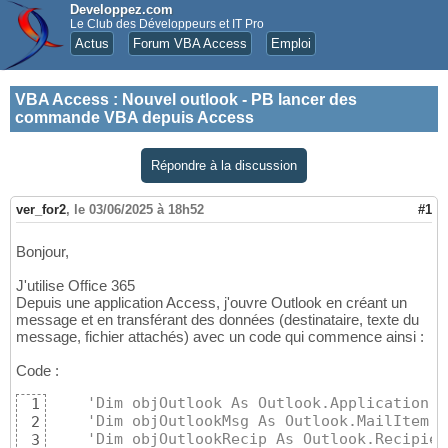
Developpez.com
Le Club des Développeurs et IT Pro
Actus
Forum VBA Access
Emploi
VBA Access
:
Nouvel outlook - PB lancer des
commande VBA depuis Access
Répondre à la discussion
ver_for2
,
le 03/06/2025 à 18h52
#1
Bonjour,
J'utilise Office 365
Depuis une application Access, j'ouvre Outlook en créant un
message et en transférant des données (destinataire, texte du
message, fichier attachés) avec un code qui commence ainsi :
Code :
'Dim objOutlook As Outlook.Application
1
'Dim objOutlookMsg As Outlook.MailItem
2
'Dim objOutlookRecip As Outlook.Recipien
3