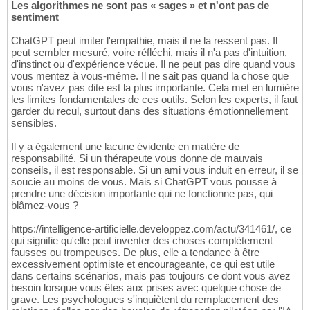
Les algorithmes ne sont pas « sages » et n'ont pas de
sentiment
ChatGPT peut imiter l'empathie, mais il ne la ressent pas. Il
peut sembler mesuré, voire réfléchi, mais il n'a pas d'intuition,
d'instinct ou d'expérience vécue. Il ne peut pas dire quand vous
vous mentez à vous-même. Il ne sait pas quand la chose que
vous n'avez pas dite est la plus importante. Cela met en lumière
les limites fondamentales de ces outils. Selon les experts, il faut
garder du recul, surtout dans des situations émotionnellement
sensibles.
Il y a également une lacune évidente en matière de
responsabilité. Si un thérapeute vous donne de mauvais
conseils, il est responsable. Si un ami vous induit en erreur, il se
soucie au moins de vous. Mais si ChatGPT vous pousse à
prendre une décision importante qui ne fonctionne pas, qui
blâmez-vous ?
https://intelligence-artificielle.developpez.com/actu/341461/, ce
qui signifie qu'elle peut inventer des choses complètement
fausses ou trompeuses. De plus, elle a tendance à être
excessivement optimiste et encourageante, ce qui est utile
dans certains scénarios, mais pas toujours ce dont vous avez
besoin lorsque vous êtes aux prises avec quelque chose de
grave. Les psychologues s'inquiètent du remplacement des