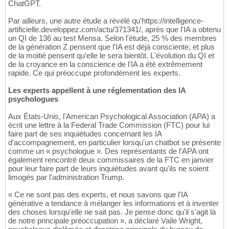
ChatGPT.
Par ailleurs, une autre étude a révélé qu'https://intelligence-
artificielle.developpez.com/actu/371341/, après que l'IA a obtenu
un QI de 136 au test Mensa. Selon l'étude, 25 % des membres
de la génération Z pensent que l'IA est déjà consciente, et plus
de la moitié pensent qu'elle le sera bientôt. L'évolution du QI et
de la croyance en la conscience de l'IA a été extrêmement
rapide. Ce qui préoccupe profondément les experts.
Les experts appellent à une réglementation des IA
psychologues
Aux États-Unis, l'American Psychological Association (APA) a
écrit une lettre à la Federal Trade Commission (FTC) pour lui
faire part de ses inquiétudes concernant les IA
d'accompagnement, en particulier lorsqu'un chatbot se présente
comme un « psychologue ». Des représentants de l'APA ont
également rencontré deux commissaires de la FTC en janvier
pour leur faire part de leurs inquiétudes avant qu'ils ne soient
limogés par l'administration Trump.
« Ce ne sont pas des experts, et nous savons que l'IA
générative a tendance à mélanger les informations et à inventer
des choses lorsqu'elle ne sait pas. Je pense donc qu'il s'agit là
de notre principale préoccupation », a déclaré Vaile Wright,