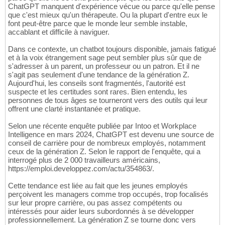
ChatGPT manquent d'expérience vécue ou parce qu'elle pense
que c'est mieux qu'un thérapeute. Ou la plupart d'entre eux le
font peut-être parce que le monde leur semble instable,
accablant et difficile à naviguer.
Dans ce contexte, un chatbot toujours disponible, jamais fatigué
et à la voix étrangement sage peut sembler plus sûr que de
s'adresser à un parent, un professeur ou un patron. Et il ne
s'agit pas seulement d'une tendance de la génération Z.
Aujourd'hui, les conseils sont fragmentés, l'autorité est
suspecte et les certitudes sont rares. Bien entendu, les
personnes de tous âges se tourneront vers des outils qui leur
offrent une clarté instantanée et pratique.
Selon une récente enquête publiée par Intoo et Workplace
Intelligence en mars 2024, ChatGPT est devenu une source de
conseil de carrière pour de nombreux employés, notamment
ceux de la génération Z. Selon le rapport de l'enquête, qui a
interrogé plus de 2 000 travailleurs américains,
https://emploi.developpez.com/actu/354863/.
Cette tendance est liée au fait que les jeunes employés
perçoivent les managers comme trop occupés, trop focalisés
sur leur propre carrière, ou pas assez compétents ou
intéressés pour aider leurs subordonnés à se développer
professionnellement. La génération Z se tourne donc vers