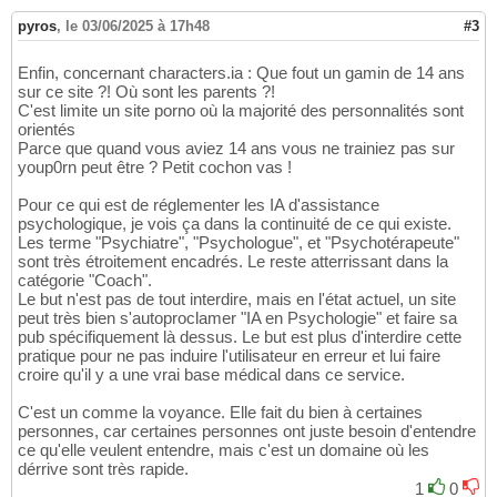
pyros
,
le 03/06/2025 à 17h48
#3
Enfin, concernant characters.ia : Que fout un gamin de 14 ans
sur ce site ?! Où sont les parents ?!
C'est limite un site porno où la majorité des personnalités sont
orientés
Parce que quand vous aviez 14 ans vous ne trainiez pas sur
youp0rn peut être ? Petit cochon vas !
Pour ce qui est de réglementer les IA d'assistance
psychologique, je vois ça dans la continuité de ce qui existe.
Les terme "Psychiatre", "Psychologue", et "Psychotérapeute"
sont très étroitement encadrés. Le reste atterrissant dans la
catégorie "Coach".
Le but n'est pas de tout interdire, mais en l'état actuel, un site
peut très bien s'autoproclamer "IA en Psychologie" et faire sa
pub spécifiquement là dessus. Le but est plus d'interdire cette
pratique pour ne pas induire l'utilisateur en erreur et lui faire
croire qu'il y a une vrai base médical dans ce service.
C'est un comme la voyance. Elle fait du bien à certaines
personnes, car certaines personnes ont juste besoin d'entendre
ce qu'elle veulent entendre, mais c'est un domaine où les
dérrive sont très rapide.
1
0