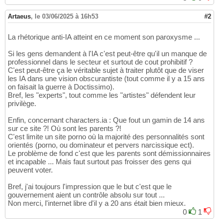
Artaeus
,
le 03/06/2025 à 16h53
#2
La rhétorique anti-IA atteint en ce moment son paroxysme ...
Si les gens demandent à l'IA c'est peut-être qu'il un manque de
professionnel dans le secteur et surtout de cout prohibitif ?
C'est peut-être ça le véritable sujet à traiter plutôt que de viser
les IA dans une vision obscurantiste (tout comme il y a 15 ans
on faisait la guerre à Doctissimo).
Bref, les "experts", tout comme les "artistes" défendent leur
privilège.
Enfin, concernant characters.ia : Que fout un gamin de 14 ans
sur ce site ?! Où sont les parents ?!
C'est limite un site porno où la majorité des personnalités sont
orientés (porno, ou dominateur et pervers narcissique ect).
Le problème de fond c'est que les parents sont démissionnaires
et incapable ... Mais faut surtout pas froisser des gens qui
peuvent voter.
Bref, j'ai toujours l'impression que le but c'est que le
gouvernement aient un contrôle absolu sur tout ...
Non merci, l'internet libre d'il y a 20 ans était bien mieux.
0
1