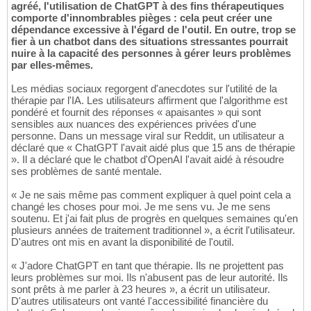
agréé, l'utilisation de ChatGPT à des fins thérapeutiques
comporte d'innombrables pièges : cela peut créer une
dépendance excessive à l'égard de l'outil. En outre, trop se
fier à un chatbot dans des situations stressantes pourrait
nuire à la capacité des personnes à gérer leurs problèmes
par elles-mêmes.
Les médias sociaux regorgent d'anecdotes sur l'utilité de la
thérapie par l'IA. Les utilisateurs affirment que l'algorithme est
pondéré et fournit des réponses « apaisantes » qui sont
sensibles aux nuances des expériences privées d'une
personne. Dans un message viral sur Reddit, un utilisateur a
déclaré que « ChatGPT l'avait aidé plus que 15 ans de thérapie
». Il a déclaré que le chatbot d'OpenAI l'avait aidé à résoudre
ses problèmes de santé mentale.
« Je ne sais même pas comment expliquer à quel point cela a
changé les choses pour moi. Je me sens vu. Je me sens
soutenu. Et j'ai fait plus de progrès en quelques semaines qu'en
plusieurs années de traitement traditionnel », a écrit l'utilisateur.
D'autres ont mis en avant la disponibilité de l'outil.
« J'adore ChatGPT en tant que thérapie. Ils ne projettent pas
leurs problèmes sur moi. Ils n'abusent pas de leur autorité. Ils
sont prêts à me parler à 23 heures », a écrit un utilisateur.
D'autres utilisateurs ont vanté l'accessibilité financière du