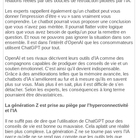
relations réelles par des boucles de rétroaction pilotées par l'IA.
Les experts rappellent également qu'un chatbot peut vous
donner l'impression d'être « vu » sans vraiment vous
comprendre. Le chatbot pourrait vous proposer une conclusion
que vous n'avez pas méritée. Il pourrait flatter votre logique
alors que vous avez besoin de quelqu'un pour la remettre en
question. Et nous ne pouvons pas ignorer la situation dans son
ensemble. Il est dans l'intérêt d'OpenAI que les consommateurs
utilisent ChatGPT pour tout.
OpenAI et ses rivaux décrivent leurs outils d'IA comme des
compagnons capables de prodiguer des conseils de vie et un
soutien émotionnel. C'est ainsi qu'il devient indispensable.
Grâce à des améliorations telles que la mémoire avancée, les
chatbots d'IA s'améliorent au fur et à mesure qu'ils en savent
plus sur vous. Mais plus il en sait, plus il est difficile de s'en
détacher. Selon les experts, les conséquences à long terme
pourraient être dévastatrices.
La génération Z est prise au piège par l'hyperconnectivité
et l'IA
Il ne suffit pas de dire que l'utilisation de ChatGPT pour des
conseils de vie est bonne ou mauvaise. Cela aplatit une réalité
bien plus complexe. La génération Z ne se tourne pas vers l'IA
parce qu'elle ne se rend pas compte que les outils tels que