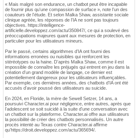
« Mais malgré son endurance, un chatbot peut être incapable
de fournir plus qu'une compassion de surface », note l'un des
coauteurs de l'étude. Et selon Malka Shaw, assistante sociale
clinique agréée, les réponses de l'IA ne sont pas toujours
objectives. https://intelligence-
artificielle.developpez.com/actu/350847/, ce qui a soulevé des
préoccupations majeures quant aux mesures de protection, en
particulier pour les utilisateurs mineurs.
Par le passé, certains algorithmes d'IA ont fourni des
informations erronées ou nuisibles qui renforcent les
stéréotypes ou la haine. D'après Malka Shaw, comme il est
impossible de connaître les préjugés qui entrent en jeu dans la
création d'un grand modèle de langage, ce dernier est
potentiellement dangereux pour les utilisateurs influençables.
Par exemple, ces dernières années, des chatbots d'IA ont été
accusés d'avoir poussé des utilisateurs au suicide.
En 2024, en Floride, la mère de Sewell Setzer, 14 ans, a
poursuivi Character.ai pour négligence, entre autres, après que
l'adolescent se soit suicidé à la suite d'une conversation avec
un chatbot sur la plateforme. Character.ai offre aux utilisateurs
la possibilité de créer des chatbots personnalisés. Un autre
procès intenté au Texas contre Character.ai affirme
qu'https://droit.developpez.com/actu/365694/.