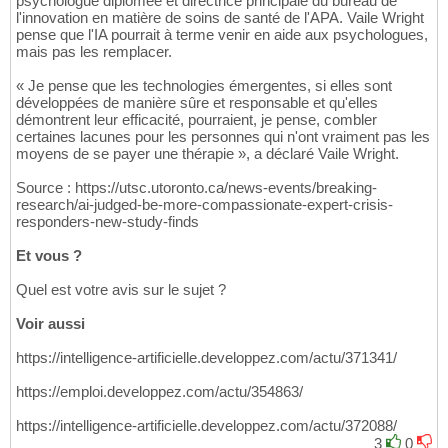
psychologue diplômée et directrice principale du bureau de
l'innovation en matière de soins de santé de l'APA. Vaile Wright
pense que l'IA pourrait à terme venir en aide aux psychologues,
mais pas les remplacer.
« Je pense que les technologies émergentes, si elles sont
développées de manière sûre et responsable et qu'elles
démontrent leur efficacité, pourraient, je pense, combler
certaines lacunes pour les personnes qui n'ont vraiment pas les
moyens de se payer une thérapie », a déclaré Vaile Wright.
Source : https://utsc.utoronto.ca/news-events/breaking-
research/ai-judged-be-more-compassionate-expert-crisis-
responders-new-study-finds
Et vous ?
Quel est votre avis sur le sujet ?
Voir aussi
https://intelligence-artificielle.developpez.com/actu/371341/
https://emploi.developpez.com/actu/354863/
https://intelligence-artificielle.developpez.com/actu/372088/
3
0