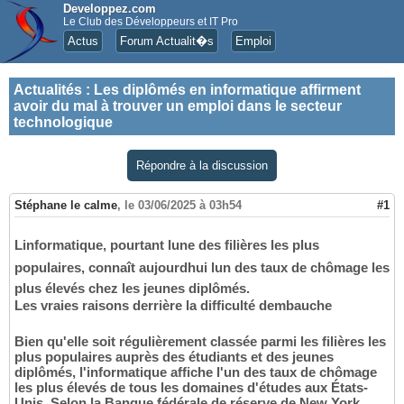
Developpez.com
Le Club des Développeurs et IT Pro
Actus
Forum Actualit�s
Emploi
Actualités
:
Les diplômés en informatique affirment
avoir du mal à trouver un emploi dans le secteur
technologique
Répondre à la discussion
Stéphane le calme
,
le 03/06/2025 à 03h54
#1
Linformatique, pourtant lune des filières les plus
populaires, connaît aujourdhui lun des taux de chômage les
plus élevés chez les jeunes diplômés.
Les vraies raisons derrière la difficulté dembauche
Bien qu'elle soit régulièrement classée parmi les filières les
plus populaires auprès des étudiants et des jeunes
diplômés, l'informatique affiche l'un des taux de chômage
les plus élevés de tous les domaines d'études aux États-
Unis. Selon la Banque fédérale de réserve de New York,