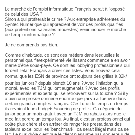
Le marché de l'emploi informatique Français serait à l'opposé
de celui des USA ?
Sinon à qui profiterait le crime ? Aux entreprise adhérentes du
Syntec Numérique qui apprécient de voir des profils qualifiés
(aux prétentions salariales modestes) venir inonder le marché
de l'emploi informatique ?
Je ne comprends pas bien.
Comme d'habitude, ce sont des métiers dans lesquelles le
personnel qualifié/expérimenté vieillissant commence a en avoir
marre d'être sous-payé. Ce sont les lobbying professionnels qui
forcent l'état Français à créer ces listes. Vous trouvez cela
normal que les ESN de province ont toujours des grilles à 32k/
pour les juniors? depuis bientôt 10 ans ? Avec l'inflation qui a
monté, avec les TJM qui ont augmentés ? Avec des profils
expérimentés et experts qui se retrouvent sur la touche ? Si il y
a bien une grosse connerie enorme que j'ai vu à l'oeuvre dans
certain grands comptes français. C'est que de temps en temps,
ils revoient leurs budgets/sourcing de profils. Ca négocie du
junior pour un mois gratuit avec un TJM au rabais alors que le
mec fait perdre un temps fou. Au final, c'est un professionnel qui
coûte plus chère si on arrêter de ranger les presta dans des
tableurs excel pour les 'benchmark', ca serait illégal mais ca se
fait. Le plus drôle c'est que le client n'assume pas son erreur de