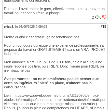
établissements qui recrutent.
Du coup il avait raison le gars, effectivement tu peux trouver un
travail pour servir ou faire la plonge.
2
0
ericb2
,
le 07/06/2025 à 09h59
#15
Même quand c'est gratuit, ça ne fonctionne pas.
Pour un concours qui exige une expérience professionnelle, j'ai
proposé de travailler GRATUITEMENT dans un VRAI PROJET
industriel.
Mon annonce a été "lue" plus de 1300 fois, et je n'ai eu qu'une
seule réponse positive, puis RIEN. Donc même pour RIEN, on
n'embauche pas.
Avis personnel : on ne m'empêchera pas de penser que
certains ingénieurs "bien" en place, n'aiment pas la
concurrence ...
Lien : https://www.developpez.net/forums/d2170706/emploi-
etudes-informatique/annonces-emplois/demandes/informatique-
electronique-optique-recherche-stage-mission-l-industrie/ (
Depuis, j'ai acquis plein de compétences en LIDARS, si jamais