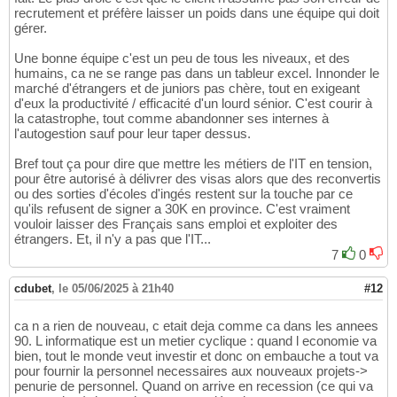
recrutement et préfère laisser un poids dans une équipe qui doit
gérer.
Une bonne équipe c'est un peu de tous les niveaux, et des
humains, ca ne se range pas dans un tableur excel. Innonder le
marché d'étrangers et de juniors pas chère, tout en exigeant
d'eux la productivité / efficacité d'un lourd sénior. C'est courir à
la catastrophe, tout comme abandonner ses internes à
l'autogestion sauf pour leur taper dessus.
Bref tout ça pour dire que mettre les métiers de l'IT en tension,
pour être autorisé à délivrer des visas alors que des reconvertis
ou des sorties d'écoles d'ingés restent sur la touche par ce
qu'ils refusent de signer a 30K en province. C'est vraiment
vouloir laisser des Français sans emploi et exploiter des
étrangers. Et, il n'y a pas que l'IT...
7
0
cdubet
,
le 05/06/2025 à 21h40
#12
ca n a rien de nouveau, c etait deja comme ca dans les annees
90. L informatique est un metier cyclique : quand l economie va
bien, tout le monde veut investir et donc on embauche a tout va
pour fournir la personnel necessaires aux nouveaux projets->
penurie de personnel. Quand on arrive en recession (ce qui va