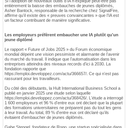
Si l'adoption de nouveaux outils d'IA n'explique peut-être pas
entièrement la baisse des embauches de jeunes diplômés,
Asher Bantock, responsable de la recherche chez SignalFire,
affirme qu'il existe des « preuves convaincantes » que l'IA est
un facteur contribuant de manière significative.
Les employeurs préfèrent embaucher une IA plutôt qu'un
jeune diplômé
Le rapport « Future of Jobs 2025 » du Forum économique
mondial dépeint une vision pessimiste et alarmante de l'avenir
du marché du travail. Il indique que l'automatisation dans les
entreprises atteindra des niveaux records d'ici à 2030. La
fondation rapporte que
https://emploi.developpez.com/actu/366657/. Ce qui n'est pas
rassurant pour les travailleurs.
Du côté des débutants, la Hult International Business School a
publié en janvier 2025 une étude selon laquelle
https://emploi.developpez.com/actu/368426/. L'étude a interrogé
1 600 employeurs et 96 % d'entre eux ont déclaré que la plupart
des formations universitaires ne préparent pas du tout les gens
à leur travail. Au total, 89 % d'entre eux ont déclaré qu'ils
évitaient d'embaucher de jeunes diplômés.
Gabe Stengel, fondateur de Rogo, une startup spécialisée dans