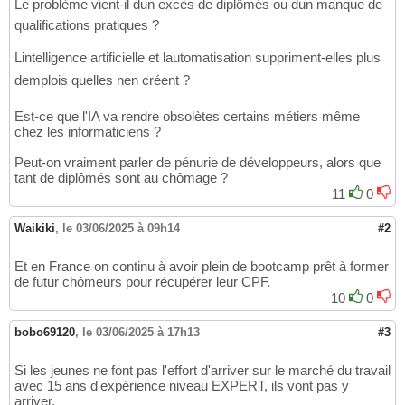
Le problème vient-il dun excès de diplômés ou dun manque de
qualifications pratiques ?
Lintelligence artificielle et lautomatisation suppriment-elles plus
demplois quelles nen créent ?
Est-ce que l'IA va rendre obsolètes certains métiers même
chez les informaticiens ?
Peut-on vraiment parler de pénurie de développeurs, alors que
tant de diplômés sont au chômage ?
11
0
Waikiki
,
le 03/06/2025 à 09h14
#2
Et en France on continu à avoir plein de bootcamp prêt à former
de futur chômeurs pour récupérer leur CPF.
10
0
bobo69120
,
le 03/06/2025 à 17h13
#3
Si les jeunes ne font pas l'effort d'arriver sur le marché du travail
avec 15 ans d'expérience niveau EXPERT, ils vont pas y
arriver.