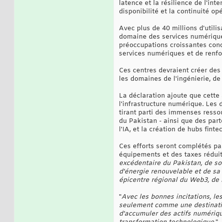
latence et la résilience de l'int
disponibilité et la continuité op
Avec plus de 40 millions d'util
domaine des services numérique
préoccupations croissantes conc
services numériques et de renfor
Ces centres devraient créer des 
les domaines de l'ingénierie, de
La déclaration ajoute que cette
l'infrastructure numérique. Les
tirant parti des immenses resso
du Pakistan - ainsi que des par
l'IA, et la création de hubs finte
Ces efforts seront complétés pa
équipements et des taxes réduite
excédentaire du Pakistan, de so
d'énergie renouvelable et de s
épicentre régional du Web3, de l
"
Avec les bonnes incitations, le
seulement comme une destinatio
d'accumuler des actifs numérique