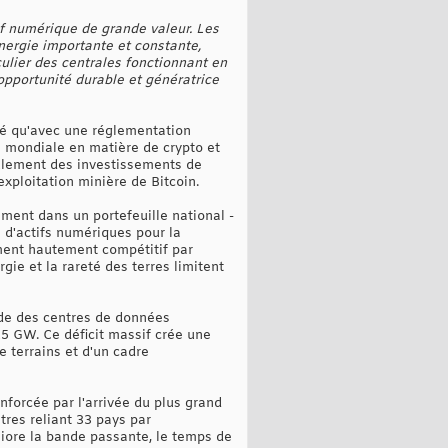
if numérique de grande valeur. Les
nergie importante et constante,
iculier des centrales fonctionnant en
opportunité durable et génératrice
qué qu'avec une réglementation
e mondiale en matière de crypto et
eulement des investissements de
xploitation minière de Bitcoin.
ment dans un portefeuille national -
 d'actifs numériques pour la
ement hautement compétitif par
ie et la rareté des terres limitent
nde des centres de données
 15 GW. Ce déficit massif crée une
 terrains et d'un cadre
orcée par l'arrivée du plus grand
tres reliant 33 pays par
éliore la bande passante, le temps de