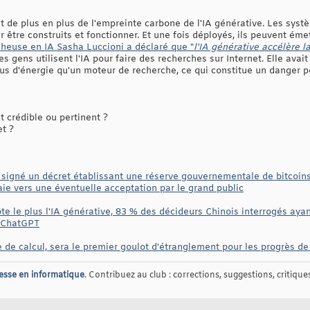
nt de plus en plus de l'empreinte carbone de l'IA générative. Les sys
r être construits et fonctionner. Et une fois déployés, ils peuvent ém
heuse en IA Sasha Luccioni a déclaré que "
l'IA générative accélère l
s gens utilisent l'IA pour faire des recherches sur Internet. Elle avai
s d'énergie qu'un moteur de recherche, ce qui constitue un danger p
 crédible ou pertinent ?
et ?
signé un décret établissant une réserve gouvernementale de bitcoins
e vers une éventuelle acceptation par le grand public
e le plus l'IA générative, 83 % des décideurs Chinois interrogés ayant 
e ChatGPT
e de calcul, sera le premier goulot d'étranglement pour les progrès de
esse en informatique
. Contribuez au club : corrections, suggestions, critiques,