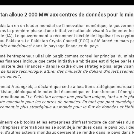
an alloue 2 000 MW aux centres de données pour le minag
akistan en un leader mondial de l'innovation numérique, le gouvernem
ns la première phase d'une initiative nationale visant à alimenter l
cielle (IA). Le gouvernement a récemment décidé de légaliser les crypto
au Pakistan. Le Pakistan Crypto Council (PCC) a été lancé en mars po
ctifs numériques
" dans le paysage financier du pays.
 l'entrepreneur Bilal Bin Saqib comme conseiller principal du minis
s finances indique que cette initiative ambitieuse est dirigée par le
istère des Finances - dans le cadre d'une stratégie plus large visant
de haute technologie, attirer des milliards de dollars d'investissemen
uvernement
".
mmad Aurangzeb, a déclaré que cette allocation stratégique marquait
istan, débloquant le potentiel économique en transformant l'énergie
ternationaux. "
Le Pakistan occupe une position unique, tant sur le p
te mondiale pour les centres de données. En tant que pont numérique 
acement le plus stratégique au monde pour le flux de données et l'inf
mineurs de bitcoins et les entreprises d'infrastructure de données du
entreprises internationales se sont déjà rendues dans le pays pour des
ue, d'autres acteurs mondiaux devraient se rendre dans le pays dans l