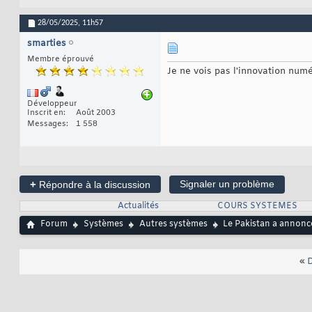
28/05/2025,
11h57
smarties
Membre éprouvé
Je ne vois pas l'innovation numé
Développeur
Inscrit en
Août 2003
Messages
1 558
+
Signaler un problème
Répondre à la discussion
Actualités
COURS SYSTEMES
Forum
Systèmes
Autres systèmes
Le Pakistan a annoncé 
«
D