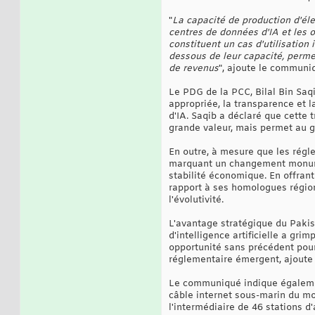
"
La capacité de production d'éle
centres de données d'IA et les 
constituent un cas d'utilisation 
dessous de leur capacité, perme
de revenus
", ajoute le communi
Le PDG de la PCC, Bilal Bin Saqi
appropriée, la transparence et l
d'IA. Saqib a déclaré que cette
grande valeur, mais permet au g
En outre, à mesure que les régl
marquant un changement monument
stabilité économique. En offran
rapport à ses homologues région
l'évolutivité.
L'avantage stratégique du Pakis
d'intelligence artificielle a gr
opportunité sans précédent pour
réglementaire émergent, ajoute
Le communiqué indique égalemen
câble internet sous-marin du mo
l'intermédiaire de 46 stations d