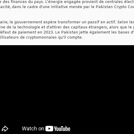
tère des finances du pays. L'énergie engagée provient de centrales éle
acité, dans le cadre d'une initiative menée par le Pakistan Crypto Co
aire, le gouvernement espère transformer un passif en actif. Selon le
e de la technologie et d'attirer des capitaux étrangers, alors que le 
e défaut de paiement en 2023. Le Pakistan jette également les bases d
utilisateurs de cryptomonnaies qu'il compte.