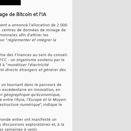
e de Bitcoin et l'IA
ent a annoncé l'allocation de 2 000
es centres de données de minage de
monnaies afin d'attirer les
ur "
réglementer et intégrer la
tre des Finances au sein du conseil.
 PCC - un organisme soutenu par le
 à "
monétiser l'électricité
ts directs étrangers et générer des
 un tournant dans le parcours de
 excédentaire en innovation, en
lan géographique qu'économique,
entre l'Asie, l'Europe et le Moyen-
rastructure numérique
", indique le
 monde entier ont manifesté un
 discussions exploratoires et, à la
es semaines à venir.