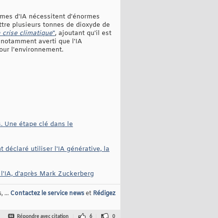
tèmes d'IA nécessitent d'énormes
ettre plusieurs tonnes de dioxyde de
a crise climatique
"
, ajoutant qu'il est
t notamment averti que l'IA
our l'environnement.
. Une étape clé dans le
déclaré utiliser l'IA générative, la
 l'IA, d'après Mark Zuckerberg
 ...
Contactez le service news
et
Rédigez
Répondre avec citation
6
0