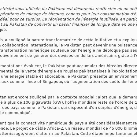
ctricité sous-utilisée du Pakistan est désormais réaffectée en un act
opérations de minage de bitcoins, connus pour leur consommation d'é
idéal pour ce surplus. La réorientation de l'énergie inutilisée, en part
t au Pakistan de convertir un passif financier de longue date en une 
qué.
b, a souligné la nature transformatrice de cette initiative et a expli
a collaboration internationale, le Pakistan peut devenir une puissanc
 transformation numérique soutenue par l'énergie ne débloque pas s
ouvernement de générer des devises en dollars américains grâce à l'e
ementations évoluent, le Pakistan peut accumuler des bitcoins directe
al de la vente d'énergie en roupies pakistanaises à l'exploitation
t une énergie stable et abordable, le Pakistan présente un environn
aux comme l'Inde et Singapour, où l'augmentation des coûts de l'énerg
tan est encore souligné par le contexte mondial : alors que la dema
impé à plus de 100 gigawatts (GW), l'offre mondiale reste de l'ordre de
 des pays comme le Pakistan, qui disposent d'un surplus d'énergie, de
 le communiqué.
t que la connectivité numérique du pays a été considérablement renf
nde. Le projet de câble Africa-2, un réseau mondial de 45 000 kilomè
'atterrissage, vient d'atterrir au Pakistan. Cette étape importante am