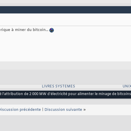
rique à miner du bitcoin...
LIVRES SYSTEMES
UNI
l'attribution de 2 000 MW d'électricité pour alimenter le minage de bitcoins 
iscussion précédente
|
Discussion suivante
»