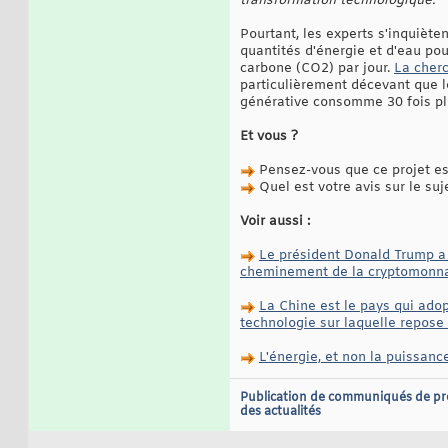
transformation technologique.
"
Pourtant, les experts s'inquiète
quantités d'énergie et d'eau pou
carbone (CO2) par jour.
La cherc
particulièrement décevant que le
générative consomme 30 fois plu
Et vous ?
Pensez-vous que ce projet est
Quel est votre avis sur le suj
Voir aussi :
Le président Donald Trump a 
cheminement de la cryptomonnai
La Chine est le pays qui adopt
technologie sur laquelle repos
L'énergie, et non la puissanc
Publication de communiqués de pr
des actualités