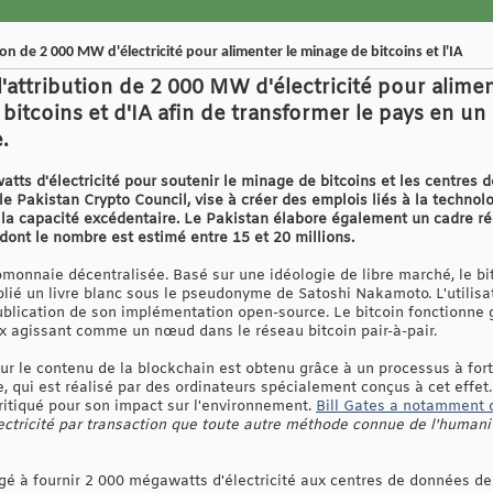
on de 2 000 MW d'électricité pour alimenter le minage de bitcoins et l'IA
l'attribution de 2 000 MW d'électricité pour alime
itcoins et d'IA afin de transformer le pays en un
.
ts d'électricité pour soutenir le minage de bitcoins et les centres de
 le Pakistan Crypto Council, vise à créer des emplois liés à la technol
de la capacité excédentaire. Le Pakistan élabore également un cadre r
dont le nombre est estimé entre 15 et 20 millions.
omonnaie décentralisée. Basé sur une idéologie de libre marché, le bi
blié un livre blanc sous le pseudonyme de Satoshi Nakamoto. L'utilisa
lication de son implémentation open-source. Le bitcoin fonctionne g
ux agissant comme un nœud dans le réseau bitcoin pair-à-pair.
r le contenu de la blockchain est obtenu grâce à un processus à forte
e, qui est réalisé par des ordinateurs spécialement conçus à cet ef
 critiqué pour son impact sur l'environnement.
Bill Gates a notamment d
lectricité par transaction que toute autre méthode connue de l'human
gé à fournir 2 000 mégawatts d'électricité aux centres de données de