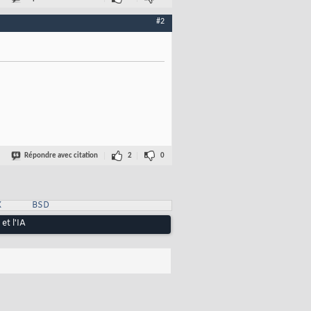
#2
Répondre avec citation
2
0
X
BSD
et l'IA