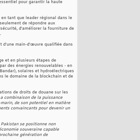
essentiel pour garantir la haute
 en tant que leader régional dans le
 seulement de répondre aux
écurité, d'améliorer la fourniture de
.
nt d'une main-d'œuvre qualifiée dans
e et en plusieurs étapes de
 par des énergies renouvelables - en
Bandar), solaires et hydroélectriques
ns le domaine de la blockchain et de
ations de droits de douane sur les
a combinaison de la puissance
marin, de son potentiel en matière
ents convaincants pour devenir un
e Pakistan se positionne non
 économie souveraine capable
 prochaine génération de