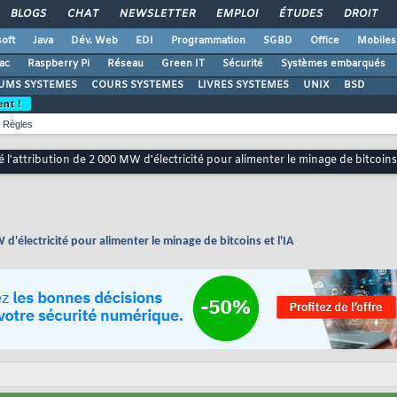
BLOGS
CHAT
NEWSLETTER
EMPLOI
ÉTUDES
DROIT
oft
Java
Dév. Web
EDI
Programmation
SGBD
Office
Mobiles
ac
Raspberry Pi
Réseau
Green IT
Sécurité
Systèmes embarqués
UMS SYSTEMES
COURS SYSTEMES
LIVRES SYSTEMES
UNIX
BSD
ent !
Règles
l'attribution de 2 000 MW d'électricité pour alimenter le minage de bitcoins 
d'électricité pour alimenter le minage de bitcoins et l'IA