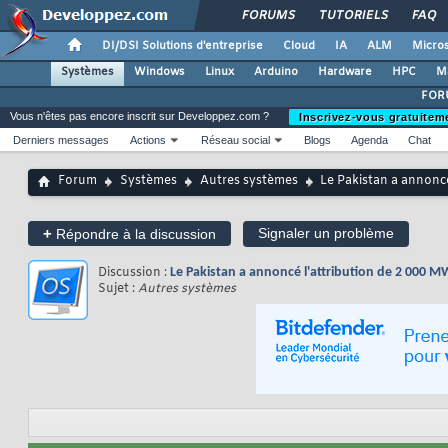
FORUMS
TUTORIELS
FAQ
DI/DSI Solutions d'entreprise
Cloud
IA
ALM
Micros
Systèmes
Windows
Linux
Arduino
Hardware
HPC
M
FOR
Vous n'êtes pas encore inscrit sur Developpez.com ?
Inscrivez-vous gratuitem
Derniers messages
Actions
Réseau social
Blogs
Agenda
Chat
Forum
Systèmes
Autres systèmes
Le Pakistan a annoncé 
+
Signaler un problème
Répondre à la discussion
Discussion :
Le Pakistan a annoncé l'attribution de 2 000 MW 
Sujet :
Autres systèmes