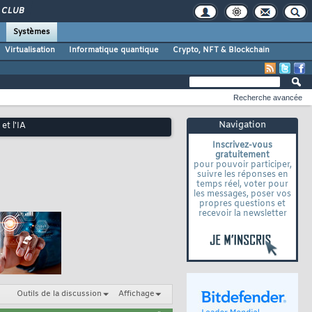
CLUB
Systèmes
Virtualisation
Informatique quantique
Crypto, NFT & Blockchain
Recherche avancée
Navigation
et l'IA
Inscrivez-vous
gratuitement
pour pouvoir participer,
suivre les réponses en
temps réel, voter pour
les messages, poser vos
propres questions et
recevoir la newsletter
Outils de la discussion
Affichage