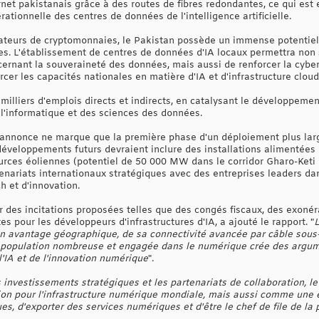
ernet pakistanais grâce à des routes de fibres redondantes, ce qui est 
érationnelle des centres de données de l'intelligence artificielle.
isateurs de cryptomonnaies, le Pakistan possède un immense potentiel
s. L'établissement de centres de données d'IA locaux permettra non
ernant la souveraineté des données, mais aussi de renforcer la cybers
cer les capacités nationales en matière d'IA et d'infrastructure cloud
milliers d'emplois directs et indirects, en catalysant le développeme
 l'informatique et des sciences des données.
 annonce ne marque que la première phase d'un déploiement plus larg
 développements futurs devraient inclure des installations alimentées
urces éoliennes (potentiel de 50 000 MW dans le corridor Gharo-Keti 
tenariats internationaux stratégiques avec des entreprises leaders da
ch et d'innovation.
r des incitations proposées telles que des congés fiscaux, des exonér
s pour les développeurs d'infrastructures d'IA, a ajouté le rapport. "
L
n avantage géographique, de sa connectivité avancée par câble sous-
a population nombreuse et engagée dans le numérique crée des argum
'IA et de l'innovation numérique
".
s investissements stratégiques et les partenariats de collaboration, l
n pour l'infrastructure numérique mondiale, mais aussi comme une
s, d'exporter des services numériques et d'être le chef de file de la