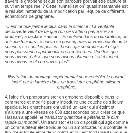
travers le graphène et que son parcours pouvait être capturé et
suivi en temps réel ? Cette "tunnellisation" quasi instantanée est
le résultat inattendu de la modification par l'équipe de différents
échantillons de graphène.
"
C'est ce que j'aime le plus dans la science : La véritable
découverte vient de ce que l'on ne s'attend pas à voir se
produire
", a déclaré Hassan. "
En entrant dans un laboratoire, on
anticipe toujours ce qui va se passer, mais la vraie beauté de la
science, ce sont les petites choses qui se produisent et qui
nous poussent à approfondir nos recherches. Une fois que
nous avons réalisé que nous avions obtenu cet effet tunnel,
nous avons voulu en savoir plus
"
Illustration du montage expérimental pour contrôler le courant
induit par la lumière dans un transistor graphène-silicium-
graphène.
À l'aide d'un phototransistor en graphène disponible dans le
commerce et modifié pour y introduire une couche de silicium
spéciale, les chercheurs ont utilisé un laser qui s'éteint et
s'allume à une vitesse de 638 attosecondes pour créer ce que
Hassan a appelé "
le transistor quantique à pétahertz le plus
rapide du monde
". Un transistor est un dispositif qui agit comme
un commutateur électronique ou un amplificateur qui contrôle le
flux d'électricité entre deux points et qui est fondamental pour le