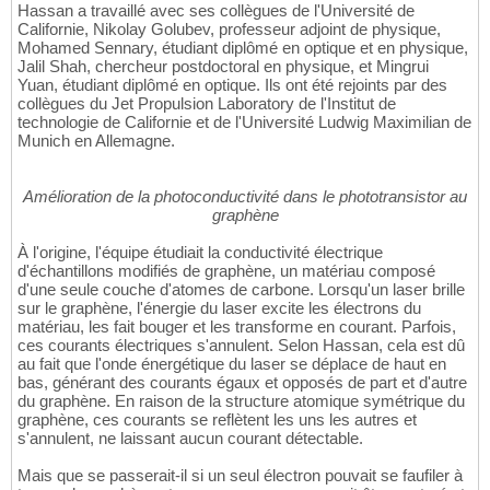
Hassan a travaillé avec ses collègues de l'Université de
Californie, Nikolay Golubev, professeur adjoint de physique,
Mohamed Sennary, étudiant diplômé en optique et en physique,
Jalil Shah, chercheur postdoctoral en physique, et Mingrui
Yuan, étudiant diplômé en optique. Ils ont été rejoints par des
collègues du Jet Propulsion Laboratory de l'Institut de
technologie de Californie et de l'Université Ludwig Maximilian de
Munich en Allemagne.
Amélioration de la photoconductivité dans le phototransistor au
graphène
À l'origine, l'équipe étudiait la conductivité électrique
d'échantillons modifiés de graphène, un matériau composé
d'une seule couche d'atomes de carbone. Lorsqu'un laser brille
sur le graphène, l'énergie du laser excite les électrons du
matériau, les fait bouger et les transforme en courant. Parfois,
ces courants électriques s'annulent. Selon Hassan, cela est dû
au fait que l'onde énergétique du laser se déplace de haut en
bas, générant des courants égaux et opposés de part et d'autre
du graphène. En raison de la structure atomique symétrique du
graphène, ces courants se reflètent les uns les autres et
s'annulent, ne laissant aucun courant détectable.
Mais que se passerait-il si un seul électron pouvait se faufiler à