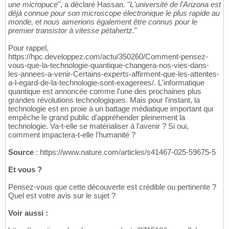
une micropuce
", a déclaré Hassan. "
L'université de l'Arizona est
déjà connue pour son microscope électronique le plus rapide au
monde, et nous aimerions également être connus pour le
premier transistor à vitesse pétahertz.
"
Pour rappel,
https://hpc.developpez.com/actu/350260/Comment-pensez-
vous-que-la-technologie-quantique-changera-nos-vies-dans-
les-annees-a-venir-Certains-experts-affirment-que-les-attentes-
a-l-egard-de-la-technologie-sont-exagerees/. L'informatique
quantique est annoncée comme l'une des prochaines plus
grandes révolutions technologiques. Mais pour l'instant, la
technologie est en proie à un battage médiatique important qui
empêche le grand public d'appréhender pleinement la
technologie. Va-t-elle se matérialiser à l'avenir ? Si oui,
comment impactera-t-elle l'humanité ?
Source
: https://www.nature.com/articles/s41467-025-59675-5
Et vous ?
Pensez-vous que cette découverte est crédible ou pertinente ?
Quel est votre avis sur le sujet ?
Voir aussi :