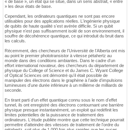
« de base », un état qui se situe, dans un sens abstrait, « entre
» les deux états de base.
Cependant, les ordinateurs quantiques ne sont pas encore
utilisables pour des applications réelles. L'ingénierie physique
de qubits de haute qualité s'est avérée difficile. Si un qubit
physique n'est pas suffisamment isolé de son environnement, il
souffre de décohérence quantique, ce qui introduit du bruit dans
les calculs.
Récemment, des chercheurs de l'Université de l'Alberta ont mis
au point le premier phototransistor à vitesse pétahertz au
monde dans des conditions ambiantes. Dans le cadre d'un
effort international novateur, des chercheurs du département de
physique du College of Science et du James C. Wyant College
of Optical Sciences ont démontré qu'il était possible de
manipuler des électrons dans le graphène à l'aide d'impulsions
lumineuses d'une durée inférieure à un millième de milliards de
seconde.
En tirant parti d'un effet quantique connu sous le nom d'effet
tunnel, ils ont enregistré des électrons contournant une barrière
physique presque instantanément, un exploit qui redéfinit les
limites potentielles de la puissance de traitement des
ordinateurs. L'étude publiée montre que cette technique pourrait
permettre d'atteindre des vitesses de traitement de l'ordre du
pétahertz, soit plus de 1 000 fois plus rapides que les puces