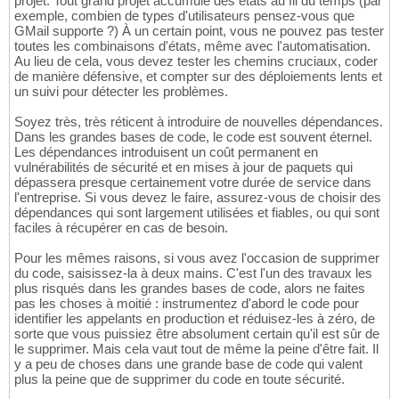
projet. Tout grand projet accumule des états au fil du temps (par
exemple, combien de types d'utilisateurs pensez-vous que
GMail supporte ?) À un certain point, vous ne pouvez pas tester
toutes les combinaisons d'états, même avec l'automatisation.
Au lieu de cela, vous devez tester les chemins cruciaux, coder
de manière défensive, et compter sur des déploiements lents et
un suivi pour détecter les problèmes.
Soyez très, très réticent à introduire de nouvelles dépendances.
Dans les grandes bases de code, le code est souvent éternel.
Les dépendances introduisent un coût permanent en
vulnérabilités de sécurité et en mises à jour de paquets qui
dépassera presque certainement votre durée de service dans
l'entreprise. Si vous devez le faire, assurez-vous de choisir des
dépendances qui sont largement utilisées et fiables, ou qui sont
faciles à récupérer en cas de besoin.
Pour les mêmes raisons, si vous avez l'occasion de supprimer
du code, saisissez-la à deux mains. C'est l'un des travaux les
plus risqués dans les grandes bases de code, alors ne faites
pas les choses à moitié : instrumentez d'abord le code pour
identifier les appelants en production et réduisez-les à zéro, de
sorte que vous puissiez être absolument certain qu'il est sûr de
le supprimer. Mais cela vaut tout de même la peine d'être fait. Il
y a peu de choses dans une grande base de code qui valent
plus la peine que de supprimer du code en toute sécurité.