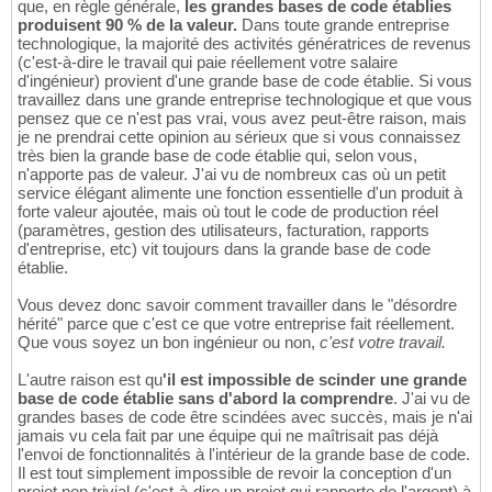
que, en règle générale,
les grandes bases de code établies
produisent 90 % de la valeur.
Dans toute grande entreprise
technologique, la majorité des activités génératrices de revenus
(c'est-à-dire le travail qui paie réellement votre salaire
d'ingénieur) provient d'une grande base de code établie. Si vous
travaillez dans une grande entreprise technologique et que vous
pensez que ce n'est pas vrai, vous avez peut-être raison, mais
je ne prendrai cette opinion au sérieux que si vous connaissez
très bien la grande base de code établie qui, selon vous,
n'apporte pas de valeur. J'ai vu de nombreux cas où un petit
service élégant alimente une fonction essentielle d'un produit à
forte valeur ajoutée, mais où tout le code de production réel
(paramètres, gestion des utilisateurs, facturation, rapports
d'entreprise, etc) vit toujours dans la grande base de code
établie.
Vous devez donc savoir comment travailler dans le "désordre
hérité" parce que c'est ce que votre entreprise fait réellement.
Que vous soyez un bon ingénieur ou non,
c'est votre travail.
L'autre raison est qu
'il est impossible de scinder une grande
base de code établie sans d'abord la comprendre
. J'ai vu de
grandes bases de code être scindées avec succès, mais je n'ai
jamais vu cela fait par une équipe qui ne maîtrisait pas déjà
l'envoi de fonctionnalités à l'intérieur de la grande base de code.
Il est tout simplement impossible de revoir la conception d'un
projet non trivial (c'est-à-dire un projet qui rapporte de l'argent) à