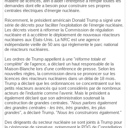
matière de licences, afin d'aider l'entreprise à remplir toutes les
demandes dont elle a besoin pour construire ses propres
centrales électriques d'énergie nucléaire.
Récemment, le président américain Donald Trump a signé une
série de décrets pour faciliter l'exploitation de l'énergie nucléaire.
Les décrets visent à réformer la Commission de régulation
nucléaire et à accélérer le déploiement de nouveaux réacteurs
nucléaires aux États-Unis. La NRC est une agence
indépendante vieille de 50 ans qui réglemente le parc national
de réacteurs nucléaires.
Les ordres de Trump appellent à une "
réforme totale et
complète
" de l'agence, a déclaré un haut responsable de la
Maison-Blanche lors d'une conférence de presse. Selon les
nouvelles règles, la commission devra se prononcer sur les
licences des réacteurs nucléaires dans un délai de 18 mois.
Trump a déclaré que les ordonnances se concentraient sur les
petits réacteurs avancés qui sont considérés par de nombreux
acteurs de l'industrie comme l'avenir. Mais le président a
également déclaré que son administration soutenait la
construction de grandes centrales. "
Nous parlons également
des grandes centrales - les très, très grandes, les plus
grandes
", a déclaré Trump. "
Nous les construirons également.
"
Des dirigeants du secteur nucléaire se sont joints à Trump pour
la cérémonie de signature, notamment le PDG de Constellation,