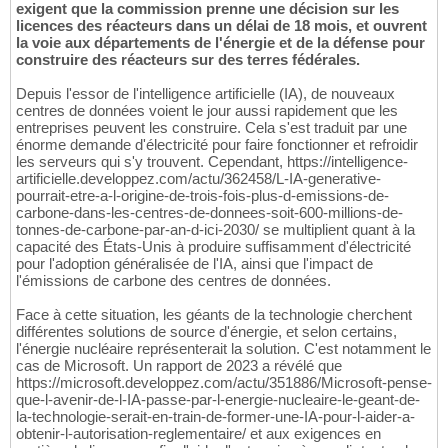
exigent que la commission prenne une décision sur les
licences des réacteurs dans un délai de 18 mois, et ouvrent
la voie aux départements de l'énergie et de la défense pour
construire des réacteurs sur des terres fédérales.
Depuis l'essor de l'intelligence artificielle (IA), de nouveaux
centres de données voient le jour aussi rapidement que les
entreprises peuvent les construire. Cela s'est traduit par une
énorme demande d'électricité pour faire fonctionner et refroidir
les serveurs qui s'y trouvent. Cependant, https://intelligence-
artificielle.developpez.com/actu/362458/L-IA-generative-
pourrait-etre-a-l-origine-de-trois-fois-plus-d-emissions-de-
carbone-dans-les-centres-de-donnees-soit-600-millions-de-
tonnes-de-carbone-par-an-d-ici-2030/ se multiplient quant à la
capacité des États-Unis à produire suffisamment d'électricité
pour l'adoption généralisée de l'IA, ainsi que l'impact de
l'émissions de carbone des centres de données.
Face à cette situation, les géants de la technologie cherchent
différentes solutions de source d'énergie, et selon certains,
l'énergie nucléaire représenterait la solution. C'est notamment le
cas de Microsoft. Un rapport de 2023 a révélé que
https://microsoft.developpez.com/actu/351886/Microsoft-pense-
que-l-avenir-de-l-IA-passe-par-l-energie-nucleaire-le-geant-de-
la-technologie-serait-en-train-de-former-une-IA-pour-l-aider-a-
obtenir-l-autorisation-reglementaire/ et aux exigences en