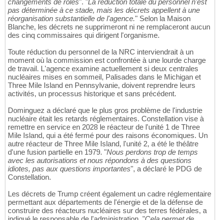
changements de rôles
". "
La réduction totale du personnel n'est
pas déterminée à ce stade, mais les décrets appellent à une
réorganisation substantielle de l'agence.
" Selon la Maison
Blanche, les décrets ne supprimeront ni ne remplaceront aucun
des cinq commissaires qui dirigent l'organisme.
Toute réduction du personnel de la NRC interviendrait à un
moment où la commission est confrontée à une lourde charge
de travail. L'agence examine actuellement si deux centrales
nucléaires mises en sommeil, Palisades dans le Michigan et
Three Mile Island en Pennsylvanie, doivent reprendre leurs
activités, un processus historique et sans précédent.
Dominguez a déclaré que le plus gros problème de l'industrie
nucléaire était les retards réglementaires. Constellation vise à
remettre en service en 2028 le réacteur de l'unité 1 de Three
Mile Island, qui a été fermé pour des raisons économiques. Un
autre réacteur de Three Mile Island, l'unité 2, a été le théâtre
d'une fusion partielle en 1979. "
Nous perdons trop de temps
avec les autorisations et nous répondons à des questions
idiotes, pas aux questions importantes
", a déclaré le PDG de
Constellation.
Les décrets de Trump créent également un cadre réglementaire
permettant aux départements de l'énergie et de la défense de
construire des réacteurs nucléaires sur des terres fédérales, a
indiqué le responsable de l'administration. "
Cela permet de