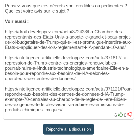
Pensez-vous que ces décrets sont crédibles ou pertinentes ?
Quel est votre avis sur le sujet ?
Voir aussi :
https://droit.developpez.com/actu/372423/La-Chambre-des-
representants-des-Etats-Unis-a-adopte-le-grand-et-beau-projet-
de-loi-budgetaire-de-Trump-qui-s-il-est-promulgue-interdira-aux-
Etats-d-appliquer-des-lois-reglementant-l-IA-pendant-10-ans/
https://intelligence-artificielle.developpez.com/actu/371817/La-
repression-de-Trump-contre-les-energies-renouvelables-
pourrait-nuire-a-l-industrie-technologique-americaine-Elle-en-a-
besoin-pour-repondre-aux-besoins-de-l-IA-selon-les-
operateurs-de-centres-de-donnees/
https://intelligence-artificielle.developpez.com/actu/371121/Pour-
repondre-aux-besoins-des-centres-de-donnees-d-IA-Trump-
exempte-70-centrales-au-charbon-de-la-regle-de-l-ere-Biden-
des-exigences-federales-visant-a-reduire-les-emissions-de-
produits-chimiques-toxiques/
6
0
Répondre à la discussion