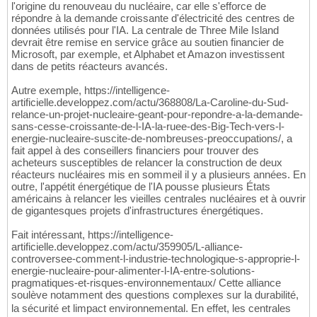
l'origine du renouveau du nucléaire, car elle s'efforce de
répondre à la demande croissante d'électricité des centres de
données utilisés pour l'IA. La centrale de Three Mile Island
devrait être remise en service grâce au soutien financier de
Microsoft, par exemple, et Alphabet et Amazon investissent
dans de petits réacteurs avancés.
Autre exemple, https://intelligence-
artificielle.developpez.com/actu/368808/La-Caroline-du-Sud-
relance-un-projet-nucleaire-geant-pour-repondre-a-la-demande-
sans-cesse-croissante-de-l-IA-la-ruee-des-Big-Tech-vers-l-
energie-nucleaire-suscite-de-nombreuses-preoccupations/, a
fait appel à des conseillers financiers pour trouver des
acheteurs susceptibles de relancer la construction de deux
réacteurs nucléaires mis en sommeil il y a plusieurs années. En
outre, l'appétit énergétique de l'IA pousse plusieurs États
américains à relancer les vieilles centrales nucléaires et à ouvrir
de gigantesques projets d'infrastructures énergétiques.
Fait intéressant, https://intelligence-
artificielle.developpez.com/actu/359905/L-alliance-
controversee-comment-l-industrie-technologique-s-approprie-l-
energie-nucleaire-pour-alimenter-l-IA-entre-solutions-
pragmatiques-et-risques-environnementaux/ Cette alliance
soulève notamment des questions complexes sur la durabilité,
la sécurité et limpact environnemental. En effet, les centrales