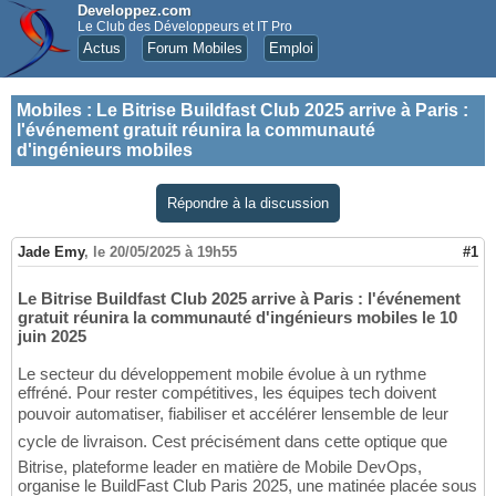
Developpez.com
Le Club des Développeurs et IT Pro
Actus
Forum Mobiles
Emploi
Mobiles
:
Le Bitrise Buildfast Club 2025 arrive à Paris :
l'événement gratuit réunira la communauté
d'ingénieurs mobiles
Répondre à la discussion
Jade Emy
,
le 20/05/2025 à 19h55
#1
Le Bitrise Buildfast Club 2025 arrive à Paris : l'événement
gratuit réunira la communauté d'ingénieurs mobiles le 10
juin 2025
Le secteur du développement mobile évolue à un rythme
effréné. Pour rester compétitives, les équipes tech doivent
pouvoir automatiser, fiabiliser et accélérer lensemble de leur
cycle de livraison. Cest précisément dans cette optique que
Bitrise, plateforme leader en matière de Mobile DevOps,
organise le BuildFast Club Paris 2025, une matinée placée sous