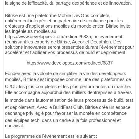
le signe de lefficacité, du partage dexpérience et de linnovation.
Bitrise est une plateforme Mobile DevOps complète,
entièrement intégrée et un partenaire de confiance pour les
créateurs d'applications mobiles du monde entier. Bitrise invite
les ingénieurs mobiles au
https://www.developpez.com/redirect/6835, un événement
réunissant les experts de Bitrise, Accor et Decathlon. Des
solutions innovantes seront présentées durant l'évènement pour
accélérer et fiabiliser vos processus de build et déploiement.
https://www.developpez.com/redirect/6837
Fondée avec la volonté de simplifier la vie des développeurs
mobiles, Bitrise sest imposée comme lune des plateformes de
CI/CD les plus complètes et les plus performantes du marché.
Elle accompagne aujourdhui des milliers dentreprises à travers
le monde dans lautomatisation de leurs processus de build, test
et déploiement. Avec le BuildFast Club, Bitrise crée un espace
déchange privilégié pour favoriser la montée en compétence
des équipes tech, dans un cadre à la fois professionnel et
convivial.
Le programme de l'évènement est le suivant :