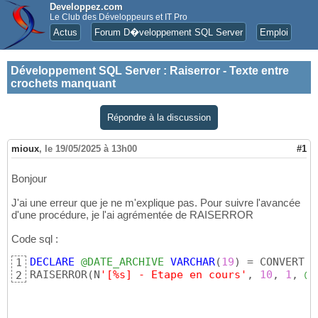
Developpez.com
Le Club des Développeurs et IT Pro
Actus
Forum D�veloppement SQL Server
Emploi
Développement SQL Server
:
Raiserror - Texte entre
crochets manquant
Répondre à la discussion
mioux
,
le 19/05/2025 à 13h00
#1
Bonjour
J'ai une erreur que je ne m'explique pas. Pour suivre l'avancée
d'une procédure, je l'ai agrémentée de RAISERROR
Code sql :
DECLARE
@DATE_ARCHIVE
VARCHAR
(
19
)
 = CONVERT
(
N
1
RAISERROR
(
N
'[%s] - Etape en cours'
, 
10
, 
1
, 
@D
2