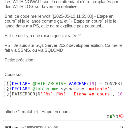
Les WITH NOWAIT sont là en attendant d'être remplacés par
des WITH LOG sur la version définitive.
Bref, ce code me renvoit "[2025-05-19 11:59:00] - Etape en
cours" si je le lance comme ça, et " - Etape en cours" si je le
lance dans ma PS, et je ne m'explique pas pourquoi...
Est-ce qu'il y a une raison que j'ai ratée ?
PS : Je suis sur SQL Server 2022 developper edition. Ca me le
fait via SSMS, ou via SQLCMD
Petite précision :
Code sql :
DECLARE
@DATE_ARCHIVE
VARCHAR
(
19
)
 = CONVERT
(
N
1
DECLARE
@tablename
 sysname = 
'matable'
;

2
RAISERROR
(
N
'[%s] [%s] - Etape en cours'
, 
10
, 
3
affiche " [matable] - Etape en cours"
0
0
SQLpro
,
le 19/05/2025 à 20h08
#2