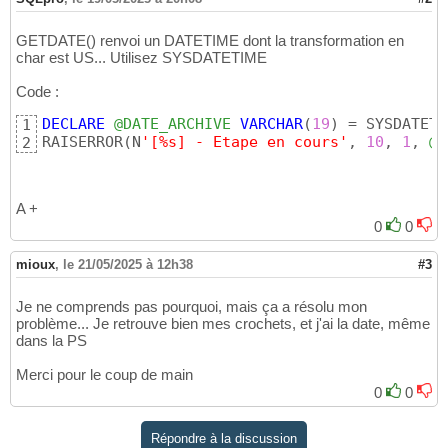
GETDATE() renvoi un DATETIME dont la transformation en
char est US... Utilisez SYSDATETIME
Code :
DECLARE
@DATE_ARCHIVE
VARCHAR
(
19
)
 = SYSDATETI
1
RAISERROR
(
N
'[%s] - Etape en cours'
, 
10
, 
1
, 
@D
2
A +
0
0
mioux
,
le 21/05/2025 à 12h38
#3
Je ne comprends pas pourquoi, mais ça a résolu mon
problème... Je retrouve bien mes crochets, et j'ai la date, même
dans la PS
Merci pour le coup de main
0
0
Répondre à la discussion