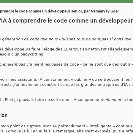
 comprendre le code comme un développeur senior, par Namanyay Goel
 à l'IA à comprendre le code comme un développeu
e génération de code que nous utilisons tous ne sont pas si bons que 
les développeurs faire l'éloge des LLM tout en nettoyant silencieusem
esoin d'un baby-sitting.
renaient
pas vraiment les bases de code - ce ne sont que des outils
voir mes assistants IA constamment « oublier » où se trouvaient les fi
ects, j'ai finalement construit ce que les grandes entreprises d'IA n
t : Et si je pouvais faire en sorte que l'IA comprenne
réellement
le fo
sion
nt mon point de rupture. Mon IA prétendument « intelligente » continu
s. Lorsque je lui en ai fait la remarque, elle s'est excusée, puis a re