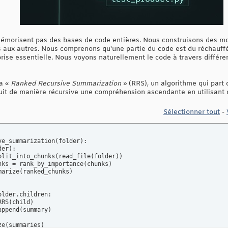
morisent pas des bases de code entières. Nous construisons des m
s aux autres. Nous comprenons qu'une partie du code est du réchauffé
rise essentielle. Nous voyons naturellement le code à travers différen
la «
Ranked Recursive Summarization
» (RRS), un algorithme qui part d
truit de manière récursive une compréhension ascendante en utilisant
Sélectionner tout
-
ve_summarization
(
folder
)
:

der
)
:

plit_into_chunks
(
read_file
(
folder
)
)
nks = rank_by_importance
(
chunks
)
marize
(
ranked_chunks
)
older.children:

RRS
(
child
)
append
(
summary
)
ze
(
summaries
)