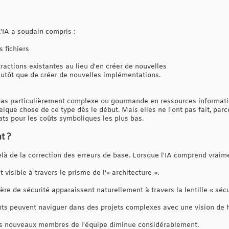
L'IA a soudain compris :
 fichiers
actions existantes au lieu d'en créer de nouvelles
plutôt que de créer de nouvelles implémentations.
pas particulièrement complexe ou gourmande en ressources informatiq
lque chose de ce type dès le début. Mais elles ne l'ont pas fait, par
ats pour les coûts symboliques les plus bas.
t ?
elà de la correction des erreurs de base. Lorsque l'IA comprend vraim
visible à travers le prisme de l'« architecture ».
ère de sécurité apparaissent naturellement à travers la lentille « sécu
ts peuvent naviguer dans des projets complexes avec une vision de h
es nouveaux membres de l'équipe diminue considérablement.