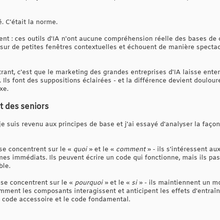
é. C'était la norme.
nt : ces outils d'IA n'ont aucune compréhension réelle des bases de
t sur de petites fenêtres contextuelles et échouent de manière specta
trant, c'est que le marketing des grandes entreprises d'IA laisse ent
s. Ils font des suppositions éclairées - et la différence devient doulo
xe.
et des seniors
je suis revenu aux principes de base et j'ai essayé d'analyser la faço
se concentrent sur le «
quoi
» et le «
comment
» - ils s'intéressent au
es immédiats. Ils peuvent écrire un code qui fonctionne, mais ils pas
ble.
se concentrent sur le «
pourquoi
» et le «
si
» - ils maintiennent un m
ment les composants interagissent et anticipent les effets d'entraî
le code accessoire et le code fondamental.