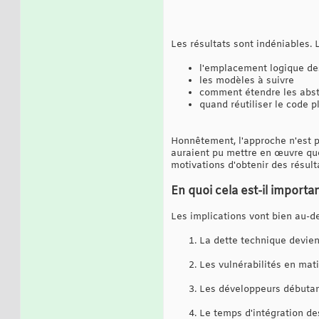
Les résultats sont indéniables. 
l'emplacement logique des
les modèles à suivre
comment étendre les abstr
quand réutiliser le code 
Honnêtement, l'approche n'est 
auraient pu mettre en œuvre que
motivations d'obtenir des résult
En quoi cela est-il importan
Les implications vont bien au-d
La dette technique devient 
Les vulnérabilités en mati
Les développeurs débutan
Le temps d'intégration d