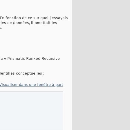
En fonction de ce sur quoi j'essayais
èles de données, il omettait les
.
La « Prismatic Ranked Recursive
lentilles conceptuelles :
Visualiser dans une fenêtre à part