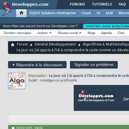
FORUMS
TUTORIELS
FAQ
DI/DSI Solutions d'entreprise
Cloud
IA
ALM
Micros
Vous n'êtes pas encore inscrit sur Developpez.com ?
Inscrivez-vous gratuitem
Derniers messages
Actions
Réseau social
Blogs
Agenda
Chat
Forum
Général Développement
Algorithme & Mathématiqu
Le jour où j'ai appris à l'IA à comprendre le code comme un déve
+
Signaler un problème
Répondre à la discussion
Discussion :
Le jour où j'ai appris à l'IA à comprendre le
Sujet :
Intelligence artificielle
19/05/2025,
10h58