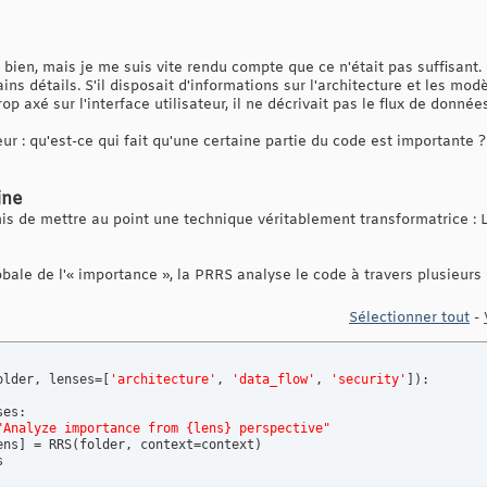
en, mais je me suis vite rendu compte que ce n'était pas suffisant. 
ins détails. S'il disposait d'informations sur l'architecture et les mod
op axé sur l'interface utilisateur, il ne décrivait pas le flux de données
eur : qu'est-ce qui fait qu'une certaine partie du code est importante ?
ine
s de mettre au point une technique véritablement transformatrice : 
obale de l'« importance », la PRRS analyse le code à travers plusieurs 
Sélectionner tout
-
older, lenses=
[
'architecture'
, 
'data_flow'
, 
'security'
]
)
:

es:

"Analyze importance from {lens} perspective"
ens
]
 = RRS
(
folder, context=context
)
s