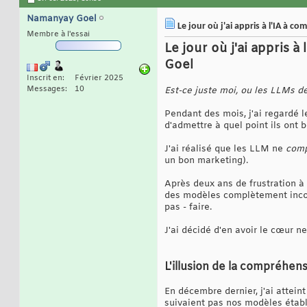
Namanyay Goel
Le jour où j'ai appris à l'IA à
Membre à l'essai
Le jour où j'ai appris
Goel
Inscrit en
Février 2025
Messages
10
Est-ce juste moi, ou les LLMs d
Pendant des mois, j'ai regardé 
d'admettre à quel point ils ont b
J'ai réalisé que les LLM ne
comp
un bon marketing).
Après deux ans de frustration à 
des modèles complètement incorr
pas - faire.
J'ai décidé d'en avoir le cœur ne
L'illusion de la compréhen
En décembre dernier, j'ai attei
suivaient pas nos modèles établi