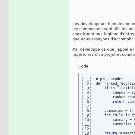
Les développeurs humains ne mé
les composants sont liés les un
constituent une logique d'entrep
que nous essayons d'accomplir.
J'ai développé ce que j'appelle 
répertoires d'un projet et cons
Code :
# pseudocode:

1
def ranked_recursi
2
if
 is_file
(
fol
3
        chunks = s
4
        ranked_chu
5
return
 sum
6
7
    summaries = 
[
]
8
for
 child 
in
 f
9
        summary = 
10
        summaries.
11
12
return
 summari
13