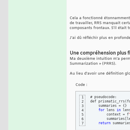
Cela a fonctionné étonnamment bi
de travailler, RRS manquait certa
composants frontaux. S'il était tr
J'ai dû réfléchir plus en profond
Une compréhension plus f
Ma deuxième intuition m'a permi
Summarization » (PRRS).
Au lieu d'avoir une définition gl
Code :
# pseudocode:

1
def prismatic_rrs
(
f
2
    summaries = 
{
}
3
for
 lens 
in
 lens
4
        context = f
5
        summaries
[
l
6
return
 summarie
7