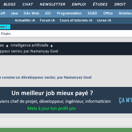
BLOGS
CHAT
NEWSLETTER
EMPLOI
ÉTUDES
DROIT
oft
Java
Dév. Web
EDI
Programmation
SGBD
Office
Mobiles
Actualités IA
Forum IA
Cours et tutoriels IA
Livres IA
ent !
Règles
es
Intelligence artificielle
loppeur senior, par Namanyay Goel
 code comme un développeur senior, par Namanyay Goel