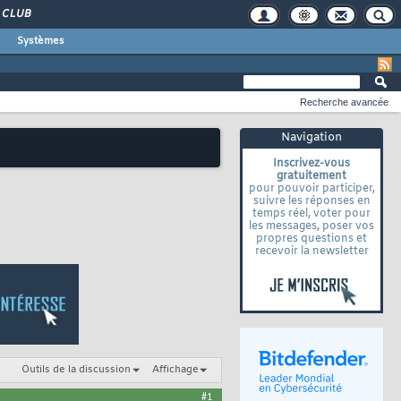
CLUB
Systèmes
Recherche avancée
Navigation
Inscrivez-vous
gratuitement
pour pouvoir participer,
suivre les réponses en
temps réel, voter pour
les messages, poser vos
propres questions et
recevoir la newsletter
Outils de la discussion
Affichage
#1