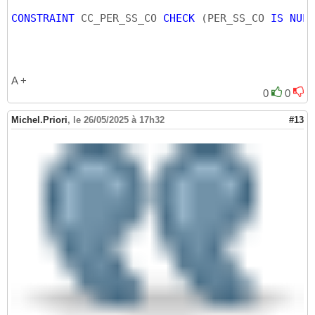
CONSTRAINT
 CC_PER_SS_CO 
CHECK
(
PER_SS_CO 
IS
NULL
A +
0
0
Michel.Priori
,
le 26/05/2025 à 17h32
#13