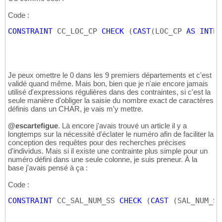
Code :
CONSTRAINT
 CC_LOC_CP 
CHECK
(
CAST
(
LOC_CP 
AS
INTEG
Je peux omettre le 0 dans les 9 premiers départements et c'est
validé quand même. Mais bon, bien que je n'aie encore jamais
utilisé d'expressions régulières dans des contraintes, si c'est la
seule manière d'obliger la saisie du nombre exact de caractères
définis dans un CHAR, je vais m'y mettre.
@escartefigue
. Là encore j'avais trouvé un article il y a
longtemps sur la nécessité d'éclater le numéro afin de faciliter la
conception des requêtes pour des recherches précises
d'individus. Mais si il existe une contrainte plus simple pour un
numéro défini dans une seule colonne, je suis preneur. À la
base j'avais pensé à ça :
Code :
CONSTRAINT
 CC_SAL_NUM_SS 
CHECK
(
CAST
(
SAL_NUM_SS