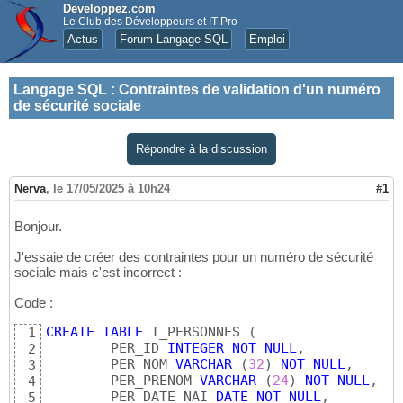
Developpez.com
Le Club des Développeurs et IT Pro
Actus
Forum Langage SQL
Emploi
Langage SQL
:
Contraintes de validation d'un numéro
de sécurité sociale
Répondre à la discussion
Nerva
,
le 17/05/2025 à 10h24
#1
Bonjour.
J'essaie de créer des contraintes pour un numéro de sécurité
sociale mais c'est incorrect :
Code :
CREATE
TABLE
 T_PERSONNES 
(
1
	PER_ID 
INTEGER
NOT
NULL
,

2
	PER_NOM 
VARCHAR
(
32
)
NOT
NULL
,

3
	PER_PRENOM 
VARCHAR
(
24
)
NOT
NULL
,

4
	PER_DATE_NAI 
DATE
NOT
NULL
,

5