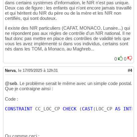
dans certains systèmes d'information, le NIR n'est pas unique.
Deux cas de figure : les enfants qui n'ont encore jamais travaillé
et qui héritent du NIR du père ou de la mère et les NIR non
certifiés, qui sont douteux.
il existe des NIR particuliers (CAFAT, MONACO, Lunaire...) qui
ne répondent pas aux règles de contrôle d'un NIR national. Il ne
faut donc pas mettre en place des contrôles de validité tels que
vous les avez implémenté si dans vos individus, certains sont
nés dans les TOM, à Monaco, au Maghreb...
0
0
Nerva
,
le 17/05/2025 à 12h31
#4
@seb
. Le problème serait le même avec un simple code postal.
Que je contraigne ainsi :
Code :
CONSTRAINT
 CC_LOC_CP 
CHECK
(
CAST
(
LOC_CP 
AS
INTEG
Ou comme ceci :