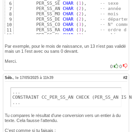
	PER_SS_SE 
CHAR
(
1
)
,	
-- sexe
6
	PER_SS_AN 
CHAR
(
2
)
,	
-- année
7
	PER_SS_MO 
CHAR
(
2
)
,	
-- mois
8
	PER_SS_DE 
CHAR
(
2
)
,	
-- départeme
9
	PER_SS_CO 
CHAR
(
3
)
,	
-- N° commun
10
	PER_SS_RA 
CHAR
(
3
)
,	
-- ordre d'e
11
	PER_SS_CL 
CHAR
(
2
)
,	
-- clé
12
CONSTRAINT
 PK_PER_ID 
PRIMARY
KEY
(
PE
13
CONSTRAINT
 CC_PER_SS_SE 
CHECK
(
PER_S
14
Par exemple, pour le mois de naissance, un 13 n'est pas validé
CONSTRAINT
 CC_PER_SS_AN 
CHECK
(
PER_S
mais un 1 l'est avec ou sans 0 devant.
15
CONSTRAINT
 CC_PER_SS_MO 
CHECK
(
PER_S
16
Merci.
CONSTRAINT
 CC_PER_SS_DE 
CHECK
(
(
PER_
17
0
0
CONSTRAINT
 CC_PER_SS_CO 
CHECK
(
PER_S
18
CONSTRAINT
 CC_PER_SS_RA 
CHECK
(
PER_S
19
CONSTRAINT
 CC_PER_SS_CL 
CHECK
(
PER_S
20
Séb.
,
le 17/05/2025 à 11h39
#2
CONSTRAINT
 CC_PER_SS 
CHECK
(
21
(
PER_SS_SE 
IS
NULL
22
...

AND
 PER_SS_A
23
CONSTRAINT CC_PER_SS_AN CHECK (PER_SS_AN IS N
AND
 PER_SS_M
24
...
AND
 PER_SS_D
25
AND
 PER_SS_C
26
AND
 PER_SS_R
27
Tu compares le résultat d'une conversion vers un entier à du
AND
 PER_SS_C
28
texte. Cela fausse l'attendu.
OR
29
C'est comme si tu faisais :
(
PER_SS_SE 
IS
NOT
NULL
30