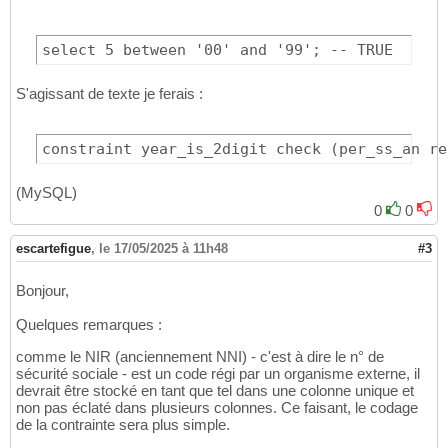
AND
 PER_SS_A
31
AND
 PER_SS_M
32
AND
 PER_SS_D
33
select 5 between '00' and '99'; -- TRUE
AND
 PER_SS_C
34
AND
 PER_SS_R
35
S'agissant de texte je ferais :
AND
 PER_SS_C
36
)
,

37
CONSTRAINT
 UC_PER_SS 
UNIQUE
(
PER_SS_
38
constraint year_is_2digit check (per_ss_an re
)
;
39
(MySQL)
0
0
escartefigue
,
le 17/05/2025 à 11h48
#3
Bonjour,
Quelques remarques :
comme le NIR (anciennement NNI) - c'est à dire le n° de
sécurité sociale - est un code régi par un organisme externe, il
devrait être stocké en tant que tel dans une colonne unique et
non pas éclaté dans plusieurs colonnes. Ce faisant, le codage
de la contrainte sera plus simple.