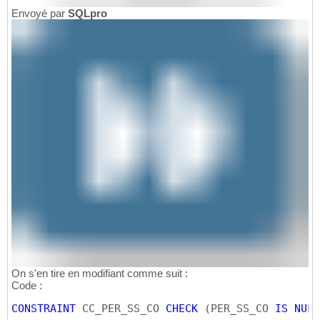
Envoyé par
SQLpro
On s'en tire en modifiant comme suit :
Code :
CONSTRAINT
 CC_PER_SS_CO 
CHECK
(
PER_SS_CO 
IS
NULL