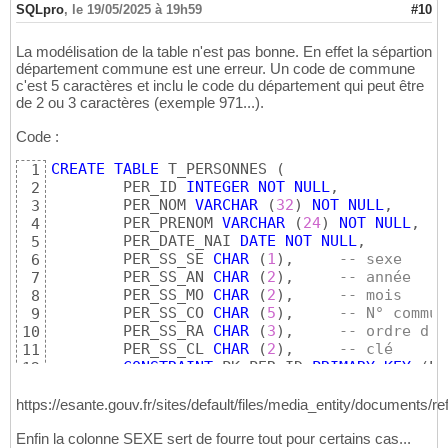
SQLpro
,
le 19/05/2025 à 19h59
#10
La modélisation de la table n'est pas bonne. En effet la sépartion
département commune est une erreur. Un code de commune
c'est 5 caractères et inclu le code du département qui peut être
de 2 ou 3 caractères (exemple 971...).
Code :
CREATE
TABLE
 T_PERSONNES 
(
1
	PER_ID 
INTEGER
NOT
NULL
,

2
	PER_NOM 
VARCHAR
(
32
)
NOT
NULL
,

3
	PER_PRENOM 
VARCHAR
(
24
)
NOT
NULL
,

4
	PER_DATE_NAI 
DATE
NOT
NULL
,

5
	PER_SS_SE 
CHAR
(
1
)
,	
-- sexe
6
	PER_SS_AN 
CHAR
(
2
)
,	
-- année
7
	PER_SS_MO 
CHAR
(
2
)
,	
-- mois
8
	PER_SS_CO 
CHAR
(
5
)
,	
-- N° commun
9
	PER_SS_RA 
CHAR
(
3
)
,	
-- ordre d'e
10
	PER_SS_CL 
CHAR
(
2
)
,	
-- clé
11
CONSTRAINT
 PK_PER_ID 
PRIMARY
KEY
(
PE
12
CONSTRAINT
 CC_PER_SS_SE 
CHECK
(
PER_S
13
CONSTRAINT
 CC_PER_SS_AN 
CHECK
(
PER_S
14
https://esante.gouv.fr/sites/default/files/media_entity/documents/re
CONSTRAINT
 CC_PER_SS_MO 
CHECK
(
PER_S
15
Enfin la colonne SEXE sert de fourre tout pour certains cas...
CONSTRAINT
 CC_PER_SS_CO 
CHECK
(
PER_S
16