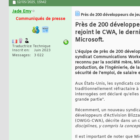
12/05/2025,
15h42
Jade Emy
Près de 200 développeurs de jeux
Communiqués de presse
Près de 200 développeur
rejoint le CWA, le dern
Microsoft.
Traductrice Technique
Inscrit en
Juin 2023
L'équipe de près de 200 développ
Messages
3 022
syndicat Communications Workers
reconnu par la société mère, Mi
production, de l'ingénierie, de 
sécurité de l'emploi, de salaire 
Aux États-Unis, les syndicats c
traditionnellement réfractaire à
interrogées ont déclaré qu'elles
grande partie".
Récemment, un nouveau syndicat
développeurs d'Activision Blizz
(OWGG-CWA), décrite dans un 
disciplines, y compris la concepti
Il est important de noter que M