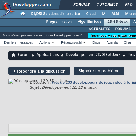
FORUMS
TUTORIELS
FAQ
DI/DSI Solutions d'entreprise
Cloud
IA
ALM
Micros
Programmation
Algorithmique
2D-3D-Jeux
A
ACTUALITÉS
FORUMS
Vous n'êtes pas encore inscrit sur Developpez.com ?
Inscrivez-vous gratuitem
Derniers messages
Actions
Réseau social
Blogs
Agenda
Chat
Forum
Applications
Développement 2D, 3D et Jeux
Près
+
Signaler un problème
Répondre à la discussion
Discussion :
Près de 200 développeurs de jeux vidéo à l'orig
Sujet :
Développement 2D, 3D et Jeux