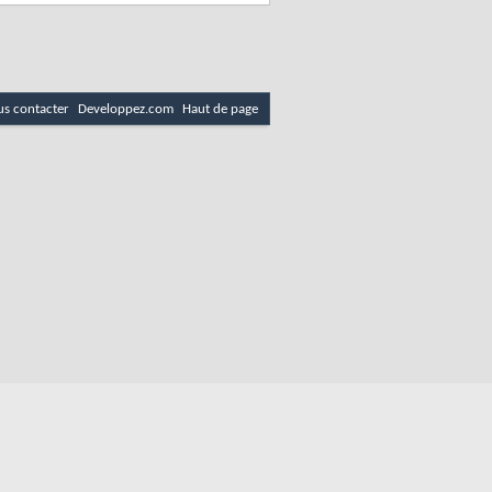
s contacter
Developpez.com
Haut de page
es
Politique de cookies