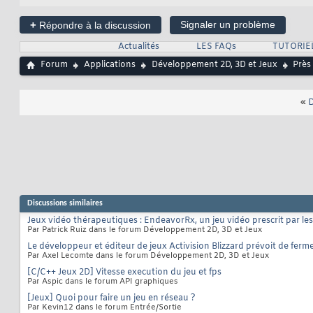
+
Signaler un problème
Répondre à la discussion
Actualités
LES FAQs
TUTORIE
Forum
Applications
Développement 2D, 3D et Jeux
Près
«
D
Discussions similaires
Jeux vidéo thérapeutiques : EndeavorRx, un jeu vidéo prescrit par l
Par Patrick Ruiz dans le forum Développement 2D, 3D et Jeux
Le développeur et éditeur de jeux Activision Blizzard prévoit de fer
Par Axel Lecomte dans le forum Développement 2D, 3D et Jeux
[C/C++ Jeux 2D] Vitesse execution du jeu et fps
Par Aspic dans le forum API graphiques
[Jeux] Quoi pour faire un jeu en réseau ?
Par Kevin12 dans le forum Entrée/Sortie