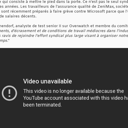
 qui consiste à mettre le pied dans la porte. Ce n'est pas le seul synd
es années. Les travailleurs de l'assurance qualité de ZeniMax, soci
 sont récemment préparés à faire grève contre Microsoft parce que l'
de salaires décents.
endorf, analyste de test senior II sur Overwatch et membre du comité 
ments, d'écrasement et de conditions de travail médiocres dans l'indu
is de rejoindre l'effort syndical plus large visant à organiser notre 
emps.
"