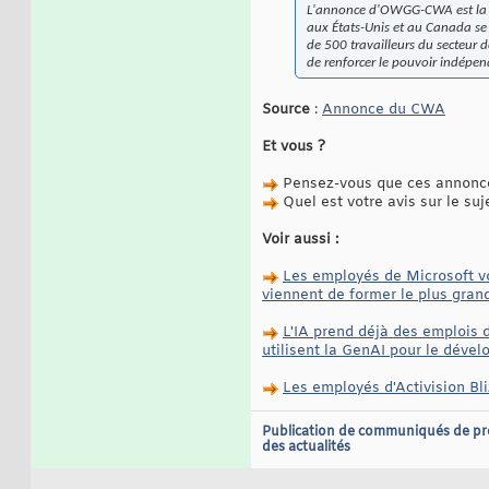
L'annonce d'OWGG-CWA est la der
aux États-Unis et au Canada se
de 500 travailleurs du secteur 
de renforcer le pouvoir indépe
Source
:
Annonce du CWA
Et vous ?
Pensez-vous que ces annonces
Quel est votre avis sur le suj
Voir aussi :
Les employés de Microsoft vo
viennent de former le plus grand
L'IA prend déjà des emplois d
utilisent la GenAI pour le déve
Les employés d'Activision Bl
Publication de communiqués de pr
des actualités