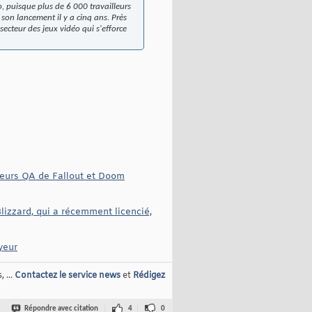
, puisque plus de 6 000 travailleurs
on lancement il y a cinq ans. Près
ecteur des jeux vidéo qui s'efforce
steurs QA de Fallout et Doom
lizzard, qui a récemment licencié,
yeur
 ...
Contactez le service news
et
Rédigez
Répondre avec citation
4
0