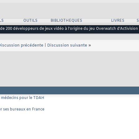
LS
OUTILS
BIBLIOTHEQUES
LIVRES
 de 200 développeurs de jeux vidéo à l'origine du jeu Overwatch d'Activision 
iscussion précédente
|
Discussion suivante
»
es médecins pour le TDAH
mer ses bureaux en France