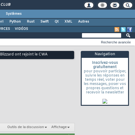
CLUB
Systèmes
rl
Python
Rust
Swift
Qt
XML
Autres
URCES
VIDÉOS
Recherche avancée
Navigation
Blizzard ont rejoint le CWA
Inscrivez-vous
gratuitement
pour pouvoir participer,
suivre les réponses en
temps réel, voter pour
les messages, poser vos
propres questions et
recevoir la newsletter
Outils de la discussion
Affichage