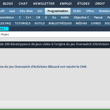
BLOGS
CHAT
NEWSLETTER
EMPLOI
ÉTUDES
DROIT
oft
Java
Dév. Web
EDI
Programmation
SGBD
Office
Mobiles
ssembleur
C
C++
C#
D
Go
Kotlin
Objective C
Pascal
Pe
LES FAQ
TUTORIELS
OUTILS
BIBLIOTHÈQUES
MÉDIAS
LIVRES
SO
ent !
Règles
 de 200 développeurs de jeux vidéo à l'origine du jeu Overwatch d'Activision 
ine du jeu Overwatch d'Activision Blizzard ont rejoint le CWA