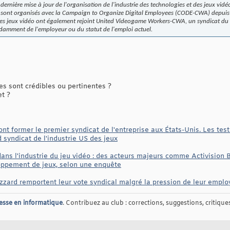
nière mise à jour de l'organisation de l'industrie des technologies et des jeux vidéo
 sont organisés avec la Campaign to Organize Digital Employees (CODE-CWA) depuis s
des jeux vidéo ont également rejoint United Videogame Workers-CWA, un syndicat du s
ndamment de l'employeur ou du statut de l'emploi actuel.
 sont crédibles ou pertinentes ?
et ?
nt former le premier syndicat de l'entreprise aux États-Unis. Les te
 syndicat de l'industrie US des jeux
ans l'industrie du jeu vidéo : des acteurs majeurs comme Activision B
loppement de jeux, selon une enquête
izzard remportent leur vote syndical malgré la pression de leur emplo
esse en informatique
. Contribuez au club : corrections, suggestions, critiques,