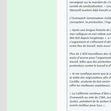
renseigner sur la manière de s'o
comité de syndicalisation. « Lo
Warcraft avaient déjà franchi a
L'Overwatch Gamemakers Guild-C
conception, la production, l'ingén
« Après une longue histoire de 
mes collègues et moi-même sommes
être fait depuis longtemps », a 
s'organisent et s'efforcent d'o
notre lieu de travail, mais auss
Plus de 2 600 travailleurs des 
main-d'œuvre pour l'organisatio
travail, telles que des protectio
protections contre le travail à d
« Je me syndique parce que je cr
la table des négociations afin de
Castillo, analyste de test seni
offrir les meilleures expériences
« La Californie continue d'être
Overwatch au sein du CWA, aux c
Justice, président de la sectio
avenir meilleur pour tous ».