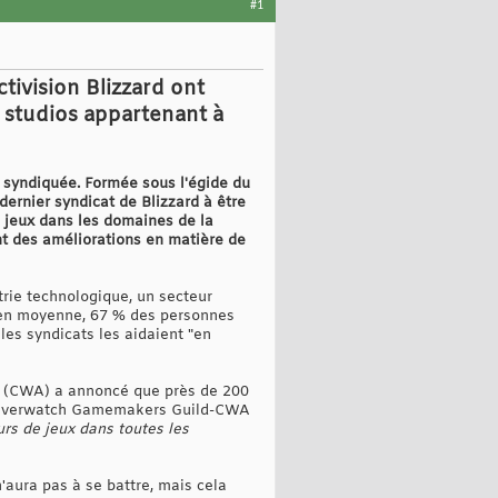
#1
tivision Blizzard ont
s studios appartenant à
t syndiquée. Formée sous l'égide du
ernier syndicat de Blizzard à être
 jeux dans les domaines de la
uent des améliorations en matière de
trie technologique, un secteur
'en moyenne, 67 % des personnes
les syndicats les aidaient "en
a (CWA) a annoncé que près de 200
de l'Overwatch Gamemakers Guild-CWA
rs de jeux dans toutes les
'aura pas à se battre, mais cela