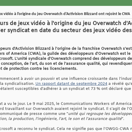
 vidéo à l'origine du jeu Overwatch d'Activision Blizzard ont rejoint le CWA
s de jeux vidéo à l'origine du jeu Overwatch d'Ac
ier syndicat en date du secteur des jeux vidéo de
eurs d'Activision Blizzard à l'origine de la franchise Overwatch s'es
 of America (CWA), la guilde des développeurs d'Overwatch est le d
crosoft. L'unité syndicale d'Overwatch comprend des développeurs de
la conception, de l'art, du son et de l'assurance qualité, qui revendiq
et de protection contre les licenciements.
ommencent à avoir un pouvoir et une influence croissante dans l'indus
 la syndicalisation.
Un rapport datant de septembre 2024
a révélé qu
 étaient susceptibles d'adhérer à un syndicat et 73 % ont déclaré que 
 a vu le jour. Le 9 mai 2025, le Communications Workers of Americ
ard travaillant sur Overwatch avaient rejoint le syndicat. Il s'agit 
communiqué de presse comme une "
unité qui regroupe les développeu
on, la production, l'ingénierie, l'art, le son et l'assurance qualité
".
icrosoft a reconnu le syndicat. Cela ne signifie pas que l'OWGG-CWA n