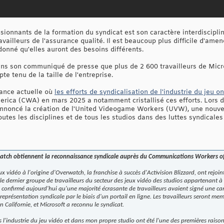
sionnants de la formation du syndicat est son caractère interdisciplin
ailleurs de l'assurance qualité. Il est beaucoup plus difficile d'amen
donné qu'elles auront des besoins différents.
s son communiqué de presse que plus de 2 600 travailleurs de Micros
e tenu de la taille de l'entreprise.
ance actuelle où
les efforts de syndicalisation de l'industrie du jeu o
ica (CWA) en mars 2025 a notamment cristallisé ces efforts. Lors de
nnoncé la création de l'United Videogame Workers (UVW), une nouvel
utes les disciplines et de tous les studios dans des luttes syndicales 
atch obtiennent la reconnaissance syndicale auprès du Communications Workers o
x vidéo à l'origine d'Overwatch, la franchise à succès d'Activision Blizzard, ont rejo
e dernier groupe de travailleurs du secteur des jeux vidéo des studios appartenant à
 a confirmé aujourd'hui qu'une majorité écrasante de travailleurs avaient signé une ca
représentation syndicale par le biais d'un portail en ligne. Les travailleurs seront me
Californie, et Microsoft a reconnu le syndicat.
s l'industrie du jeu vidéo et dans mon propre studio ont été l'une des premières rais