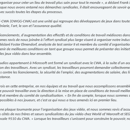
rganiser pour créer un lieu de travail plus sain pour tout le monde », a déclaré Frank
rsque nous avons entamé nos démarches syndicales, il était encourageant de savoir q
vec succès toutes les étapes du processus.
WA (OWGG-CWA) est une unité qui regroupe des développeurs de jeux dans toutes le
ierie, l'art, le son et l'assurance qualité.
licenciements, d'augmentation des effectifs et de conditions de travail médiocres dans
 ravis de nous joindre à l'effort syndical plus large visant à organiser notre industr
déclaré Foster Elmendorf, analyste de test senior II et membre du comité d'organisation.
btenir de meilleures conditions en tant que groupe nous permet de présenter des initi
i les jeux vidéo dans leur ensemble.
studios appartenant à Microsoft ont formé un syndicat avec le CWA, à la suite d'un ac
n des travailleurs. Avec un syndicat, les travailleurs pourront demander collectivemen
ns contre les licenciements, la sécurité de l'emploi, des augmentations de salaire, des li
istance.
ois en cette entreprise, en nos équipes et au travail que nous accomplissons ensemble.
 pouvoir travailler avec la direction à la mise en place de conditions de travail meille
or II et membre du comité de syndicalisation. « En fin de compte, lorsque nous somme
 possibles à nos joueurs, et c'est ce qui nous a tous amenés ici en premier lieu.
 une plaque tournante pour l'organisation des jeux vidéo, et nous sommes ravis d'accue
ôtés de nos frères et sœurs syndicalistes du jeu vidéo chez World of Warcraft et SEG
n locale 9510 du CWA. « Lorsque les travailleurs s'unissent pour construire le pouvoir