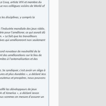
 Le Cocq, artiste VFX et membre du
ue nos collègues voisins de World of
s disciplines, y compris la
 l'industrie mondiale des jeux vidéo,
ie pour l'améliorer, ce qui aurait dû
 « Le fait que les travailleurs
atives qui amélioreront non seulement
cord novateur de neutralité de la
t des améliorations sur le lieu de
mites à l'externalisation et des
 Se syndiquer, c'est avoir un siège à
ures et plus durables », a déclaré Jess
s soutenus et prospères, nous pouvons
illir les développeurs de jeux
A of America », a déclaré Jason
, nous sommes en mesure d'assurer un