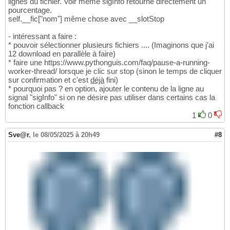
lignes du fichier. Voir même sigInfo retourne directement un
pourcentage.
self.__fic["nom"] même chose avec __slotStop
- intéressant a faire :
* pouvoir sélectionner plusieurs fichiers .... (Imaginons que j'ai
12 download en parallèle à faire)
* faire une https://www.pythonguis.com/faq/pause-a-running-
worker-thread/ lorsque je clic sur stop (sinon le temps de cliquer
sur confirmation et c'est
déjà
fini)
* pourquoi pas ? en option, ajouter le contenu de la ligne au
signal "sigInfo" si on ne désire pas utiliser dans certains cas la
fonction callback
1
0
Sve@r
,
le 08/05/2025 à 20h49
#8