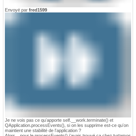
Envoyé par
fred1599
Je ne vois pas ce qu'apporte self.__work.terminate
(
)
et
QApplication.processEvents
(
)
, si on les supprime est-ce qu'on
maintient une stabilité de l'application ?
Alors... pour le processEvents() j'avais trouvé ça chez tyrtamos