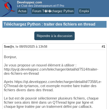
Developpez.com
Le Club des Développeurs et IT Pro
Actus
Forum T�l�chargez Python
Emploi
Téléchargez Python
:
traiter des fichiers en thread
Répondre à la discussion
Sve@r
,
le 08/05/2025 à 13h58
#1
Bonjour,
Je vous propose un nouvel élément à utiliser :
http://pyqt.developpez.com/telecharger/detail/id/7514/traiter-
des-fichiers-en-thread
Après https://qt.developpez.com/telecharger/detail/id/7358/Le-
QThread-de-tyrtamos, cet exemple montre faire traiter des
fichiers divers dans des thread.
Le but est de pouvoir sélectionner plusieurs fichiers, chaque
fichier sera alors itéré dans un QThread ligne par ligne et
chaque ligne traitée par un traitement défini par callback.