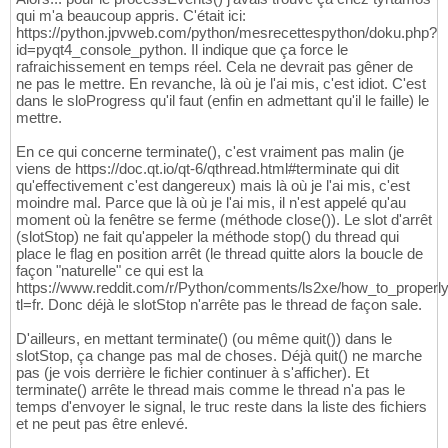
qui m'a beaucoup appris. C'était ici:
https://python.jpvweb.com/python/mesrecettespython/doku.php?
id=pyqt4_console_python. Il indique que ça force le
rafraichissement en temps réel. Cela ne devrait pas gêner de
ne pas le mettre. En revanche, là où je l'ai mis, c'est idiot. C'est
dans le sloProgress qu'il faut (enfin en admettant qu'il le faille) le
mettre.
En ce qui concerne terminate(), c'est vraiment pas malin (je
viens de https://doc.qt.io/qt-6/qthread.html#terminate qui dit
qu'effectivement c'est dangereux) mais là où je l'ai mis, c'est
moindre mal. Parce que là où je l'ai mis, il n'est appelé qu'au
moment où la fenêtre se ferme (méthode close()). Le slot d'arrêt
(slotStop) ne fait qu'appeler la méthode stop() du thread qui
place le flag en position arrêt (le thread quitte alors la boucle de
façon "naturelle" ce qui est la
https://www.reddit.com/r/Python/comments/ls2xe/how_to_properl
tl=fr. Donc déjà le slotStop n'arrête pas le thread de façon sale.
D'ailleurs, en mettant terminate() (ou même quit()) dans le
slotStop, ça change pas mal de choses. Déjà quit() ne marche
pas (je vois derrière le fichier continuer à s'afficher). Et
terminate() arrête le thread mais comme le thread n'a pas le
temps d'envoyer le signal, le truc reste dans la liste des fichiers
et ne peut pas être enlevé.