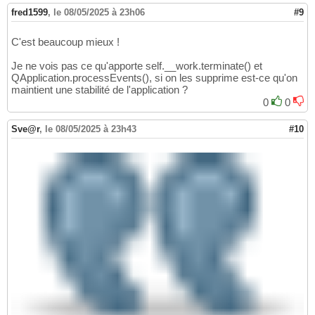
fred1599
,
le 08/05/2025 à 23h06
#9
C'est beaucoup mieux !
Je ne vois pas ce qu'apporte self.__work.terminate
(
)
et
QApplication.processEvents
(
)
, si on les supprime est-ce qu'on
maintient une stabilité de l'application ?
0
0
Sve@r
,
le 08/05/2025 à 23h43
#10