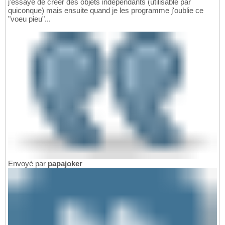
j'essaye de créer des objets indépendants (utilisable par
quiconque) mais ensuite quand je les programme j'oublie ce
"voeu pieu"...
Envoyé par
papajoker