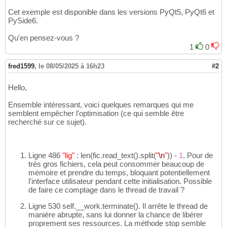
Cet exemple est disponible dans les versions PyQt5, PyQt6 et
PySide6.
Qu'en pensez-vous ?
1
0
fred1599
,
le 08/05/2025 à 16h23
#2
Hello,
Ensemble intéressant, voici quelques remarques qui me
semblent empêcher l'optimisation (ce qui semble être
recherché sur ce sujet).
Ligne 486
"lig"
: len
(
fic.read_text
(
)
.split
(
"
\n
"
)
)
-
1
. Pour de
très gros fichiers, cela peut consommer beaucoup de
mémoire et prendre du temps, bloquant potentiellement
l'interface utilisateur pendant cette initialisation. Possible
de faire ce comptage dans le thread de travail ?
Ligne 530 self.__work.terminate
(
)
. Il arrête le thread de
manière abrupte, sans lui donner la chance de libérer
proprement ses ressources. La méthode stop semble