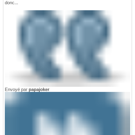
donc...
Envoyé par
papajoker