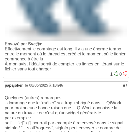
Envoyé par
Sve@r
Effectivement le comptage est long. Il y a une énorme tempo
entre le moment où le thread est créé et le moment où le fichier
commence à être lu
À mon avis, l'idéal serait de compter les lignes en itérant sur le
fichier sans tout charger
1
0
papajoker
,
le 08/05/2025 à 18h46
#7
Quelques (autres) remarques
- dommage que le "métier" soit trop imbriqué dans __QtWork,
pour moi aucune bonne raison que __QtWork connaisse la
nature du travail : ce n'est qu'un widget généraliste.
par exemple :
self.__fic["lig"] pourrait par exemple être envoyé dans le signal
sigInfo / "__slotProgress", sigInfo peut envoyer le nombre de