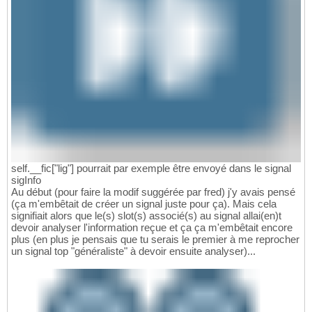
self.__fic["lig"] pourrait par exemple être envoyé dans le signal
sigInfo
Au début (pour faire la modif suggérée par fred) j'y avais pensé
(ça m'embêtait de créer un signal juste pour ça). Mais cela
signifiait alors que le(s) slot(s) associé(s) au signal allai(en)t
devoir analyser l'information reçue et ça ça m'embêtait encore
plus (en plus je pensais que tu serais le premier à me reprocher
un signal top "généraliste" à devoir ensuite analyser)...