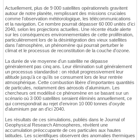
Actuellement, plus de 9 000 satellites opérationnels gravitent
autour de notre planète, remplissant des missions cruciales
comme l'observation météorologique, les télécommunications
et la navigation. Ce nombre pourrait dépasser 60 000 unités d'ici
2040, selon les projections actuelles. Une récente étude alerte
sur les conséquences environnementales de cette prolifération,
particulièrement lors de la désintégration des vieux satellites
dans l'atmosphère, un phénomène qui pourrait perturber le
climat et le processus de reconstitution de la couche d'ozone.
La durée de vie moyenne d'un satellite ne dépasse
généralement pas cinq ans. Leur élimination suit généralement
un processus standardisé : on réduit progressivement leur
altitude jusqu'à ce qu'ils se consument lors de leur rentrée
atmosphérique. Cette combustion libère d'importantes quantités
de particules, notamment des aérosols d'aluminium. Les
chercheurs ont modélisé ce phénomène en se basant sur un
scénario où 3 000 satellites seraient éliminés annuellement, ce
qui correspondrait au rejet d'environ 10 000 tonnes d'oxyde
d'aluminium par an d'ici 2040.
Les résultats de ces simulations, publiés dans le Journal of
Geophysical Research Atmospheres, révèlent une
accumulation préoccupante de ces particules aux hautes
latitudes. Les scientifiques observent des anomalies thermiques