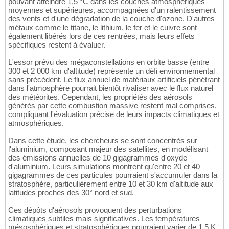
pouvant atteindre 1,5 °C dans les couches atmosphériques
moyennes et supérieures, accompagnées d'un ralentissement
des vents et d'une dégradation de la couche d'ozone. D'autres
métaux comme le titane, le lithium, le fer et le cuivre sont
également libérés lors de ces rentrées, mais leurs effets
spécifiques restent à évaluer.
L'essor prévu des mégaconstellations en orbite basse (entre
300 et 2 000 km d'altitude) représente un défi environnemental
sans précédent. Le flux annuel de matériaux artificiels pénétrant
dans l'atmosphère pourrait bientôt rivaliser avec le flux naturel
des météorites. Cependant, les propriétés des aérosols
générés par cette combustion massive restent mal comprises,
compliquant l'évaluation précise de leurs impacts climatiques et
atmosphériques.
Dans cette étude, les chercheurs se sont concentrés sur
l'aluminium, composant majeur des satellites, en modélisant
des émissions annuelles de 10 gigagrammes d'oxyde
d'aluminium. Leurs simulations montrent qu'entre 20 et 40
gigagrammes de ces particules pourraient s'accumuler dans la
stratosphère, particulièrement entre 10 et 30 km d'altitude aux
latitudes proches des 30° nord et sud.
Ces dépôts d'aérosols provoquent des perturbations
climatiques subtiles mais significatives. Les températures
mésosphériques et stratosphériques pourraient varier de 1,5 K