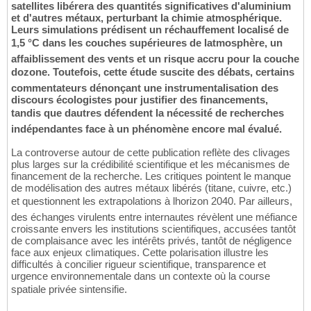
satellites libérera des quantités significatives d'aluminium
et d'autres métaux, perturbant la chimie atmosphérique.
Leurs simulations prédisent un réchauffement localisé de
1,5 °C dans les couches supérieures de latmosphère, un
affaiblissement des vents et un risque accru pour la couche
dozone. Toutefois, cette étude suscite des débats, certains
commentateurs dénonçant une instrumentalisation des
discours écologistes pour justifier des financements,
tandis que dautres défendent la nécessité de recherches
indépendantes face à un phénomène encore mal évalué.
La controverse autour de cette publication reflète des clivages
plus larges sur la crédibilité scientifique et les mécanismes de
financement de la recherche. Les critiques pointent le manque
de modélisation des autres métaux libérés (titane, cuivre, etc.)
et questionnent les extrapolations à lhorizon 2040. Par ailleurs,
des échanges virulents entre internautes révèlent une méfiance
croissante envers les institutions scientifiques, accusées tantôt
de complaisance avec les intérêts privés, tantôt de négligence
face aux enjeux climatiques. Cette polarisation illustre les
difficultés à concilier rigueur scientifique, transparence et
urgence environnementale dans un contexte où la course
spatiale privée sintensifie.