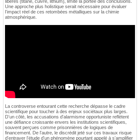
libérés (titane, cuivre, lithium), limite la portée des conclusions.
Une approche plus holistique serait nécessaire pour évaluer
l'impact réel de ces retombées métalliques sur la chimie
atmosphérique.
La controverse entourant cette recherche dépasse le cadre
scientifique pour toucher à des enjeux sociétaux plus larges.
D'un côté, les accusations d'alarmisme opportuniste reflètent
une défiance croissante envers les institutions scientifiques,
souvent perçues comme prisonnières de logiques de
financement. De l'autre, le discrédit jeté sur ces travaux risque
d'entraver l'étude d'un phénomène pourtant appelé à s'amplifier