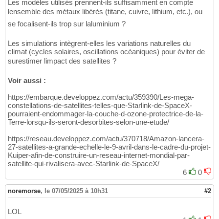
Les modèles utilisés prennent-ils suffisamment en compte
lensemble des métaux libérés (titane, cuivre, lithium, etc.), ou
se focalisent-ils trop sur laluminium ?
Les simulations intègrent-elles les variations naturelles du
climat (cycles solaires, oscillations océaniques) pour éviter de
surestimer limpact des satellites ?
Voir aussi :
https://embarque.developpez.com/actu/359390/Les-mega-
constellations-de-satellites-telles-que-Starlink-de-SpaceX-
pourraient-endommager-la-couche-d-ozone-protectrice-de-la-
Terre-lorsqu-ils-seront-desorbites-selon-une-etude/
https://reseau.developpez.com/actu/370718/Amazon-lancera-
27-satellites-a-grande-echelle-le-9-avril-dans-le-cadre-du-projet-
Kuiper-afin-de-construire-un-reseau-internet-mondial-par-
satellite-qui-rivalisera-avec-Starlink-de-SpaceX/
6
0
noremorse
,
le 07/05/2025 à 10h31
#2
LOL