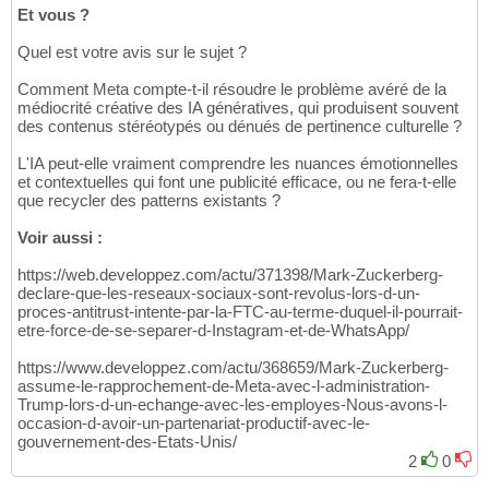
Et vous ?
Quel est votre avis sur le sujet ?
Comment Meta compte-t-il résoudre le problème avéré de la
médiocrité créative des IA génératives, qui produisent souvent
des contenus stéréotypés ou dénués de pertinence culturelle ?
L'IA peut-elle vraiment comprendre les nuances émotionnelles
et contextuelles qui font une publicité efficace, ou ne fera-t-elle
que recycler des patterns existants ?
Voir aussi :
https://web.developpez.com/actu/371398/Mark-Zuckerberg-
declare-que-les-reseaux-sociaux-sont-revolus-lors-d-un-
proces-antitrust-intente-par-la-FTC-au-terme-duquel-il-pourrait-
etre-force-de-se-separer-d-Instagram-et-de-WhatsApp/
https://www.developpez.com/actu/368659/Mark-Zuckerberg-
assume-le-rapprochement-de-Meta-avec-l-administration-
Trump-lors-d-un-echange-avec-les-employes-Nous-avons-l-
occasion-d-avoir-un-partenariat-productif-avec-le-
gouvernement-des-Etats-Unis/
2
0