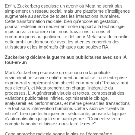
Enfin, Zuckerberg esquisse un avenir où Meta ne serait plus
simplement un réseau social, mais une plateforme d'intelligence
augmentée au service de toutes les interactions humaines.
Cette transformation radicale, bien qu'encore en gestation,
pourrait redéfinir non seulement notre rapport à la technologie,
mais aussi la manière dont nous travaillons, créons et
communiquons au quotidien. Le défi pour Meta sera de concilier
cette ambition démesurée avec les attentes concrètes des
utilisateurs et les impératifs éthiques que soulève l'IA.
Zuckerberg déclare la guerre aux publicitaires avec son IA
tout-en-un
Mark Zuckerberg esquisse un scénario où la publicité
deviendrait un service entièrement automatisé : une entreprise
exprimerait simplement son objectif commercial ("Trouvez-moi
des clients"), et Meta prendrait en charge l'intégralité du
processus. L'IA générerait visuels et textes, composerait des
variations publicitaires infinies, optimiserait le ciblage,
analyserait les performances, et même gérerait les transactions
- le tout sans intervention humaine. Cette vision de "créativité
infinie", bien que techniquement séduisante, pousse la logique
d'automatisation jusqu'à son paroxysme : "Connectez votre
compte bancaire et laissez-nous faire le reste".
Cette approche radicale sonne le glas de l'écosystème