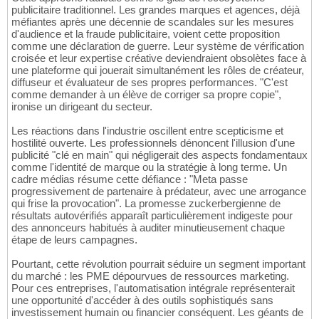
publicitaire traditionnel. Les grandes marques et agences, déjà
méfiantes après une décennie de scandales sur les mesures
d'audience et la fraude publicitaire, voient cette proposition
comme une déclaration de guerre. Leur système de vérification
croisée et leur expertise créative deviendraient obsolètes face à
une plateforme qui jouerait simultanément les rôles de créateur,
diffuseur et évaluateur de ses propres performances. "C'est
comme demander à un élève de corriger sa propre copie",
ironise un dirigeant du secteur.
Les réactions dans l'industrie oscillent entre scepticisme et
hostilité ouverte. Les professionnels dénoncent l'illusion d'une
publicité "clé en main" qui négligerait des aspects fondamentaux
comme l'identité de marque ou la stratégie à long terme. Un
cadre médias résume cette défiance : "Meta passe
progressivement de partenaire à prédateur, avec une arrogance
qui frise la provocation". La promesse zuckerbergienne de
résultats autovérifiés apparaît particulièrement indigeste pour
des annonceurs habitués à auditer minutieusement chaque
étape de leurs campagnes.
Pourtant, cette révolution pourrait séduire un segment important
du marché : les PME dépourvues de ressources marketing.
Pour ces entreprises, l'automatisation intégrale représenterait
une opportunité d'accéder à des outils sophistiqués sans
investissement humain ou financier conséquent. Les géants de