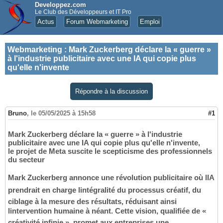
Developpez.com
Le Club des Développeurs et IT Pro
Actus
Forum Webmarketing
Emploi
Webmarketing
:
Mark Zuckerberg déclare la « guerre »
à l'industrie publicitaire avec une IA qui copie plus
qu'elle n'invente
Répondre à la discussion
Bruno
,
le 05/05/2025 à 15h58
#1
Mark Zuckerberg déclare la « guerre » à l'industrie
publicitaire avec une IA qui copie plus qu'elle n'invente,
le projet de Meta suscite le scepticisme des professionnels
du secteur
Mark Zuckerberg annonce une révolution publicitaire où lIA
prendrait en charge lintégralité du processus créatif, du
ciblage à la mesure des résultats, réduisant ainsi
lintervention humaine à néant. Cette vision, qualifiée de «
créativité infinie », promet aux entreprises une