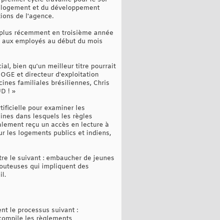
u logement et du développement
tions de l'agence.
 plus récemment en troisième année
oyé aux employés au début du mois
l, bien qu'un meilleur titre pourrait
OGE et directeur d'exploitation
ines familiales brésiliennes, Chris
D ! »
rtificielle pour examiner les
ines dans lesquels les règles
alement reçu un accès en lecture à
r les logements publics et indiens,
re le suivant : embaucher de jeunes
 douteuses qui impliquent des
l.
nt le processus suivant :
 compile les règlements