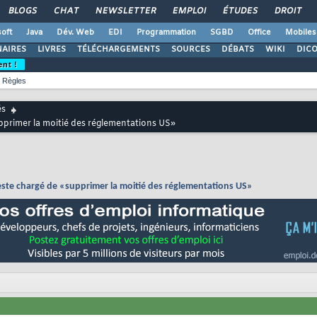
BLOGS
CHAT
NEWSLETTER
EMPLOI
ÉTUDES
DROIT
oft
Java
Dév. Web
EDI
Programmation
SGBD
Office
Mobiles
AIRES
LIVRES
TÉLÉCHARGEMENTS
SOURCES
DÉBATS
WIKI
DIC
ent !
Règles
és
supprimer la moitié des réglementations US»
s reste chargé de «supprimer la moitié des réglementations US»