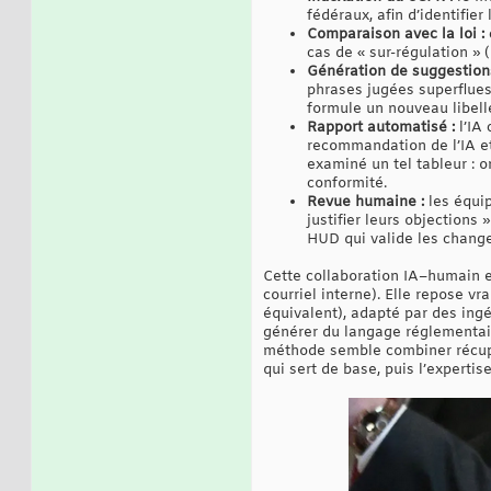
fédéraux, afin d’identifier
Comparaison avec la loi :
cas de « sur-régulation » (
Génération de suggestions
phrases jugées superflues
formule un nouveau libellé
Rapport automatisé :
l’IA 
recommandation de l’IA e
examiné un tel tableur : o
conformité.
Revue humaine :
les équip
justifier leurs objections
HUD qui valide les chang
Cette collaboration IA–humain 
courriel interne). Elle repose
équivalent), adapté par des ingé
générer du langage réglementaire
méthode semble combiner récupér
qui sert de base, puis l’expertis