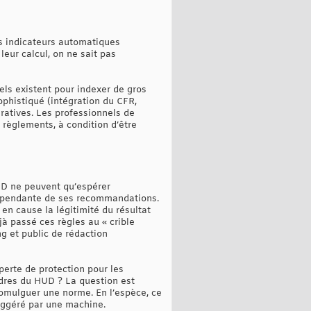
es indicateurs automatiques
eur calcul, on ne sait pas
els existent pour indexer de gros
phistiqué (intégration du CFR,
ératives. Les professionnels de
 règlements, à condition d’être
UD ne peuvent qu’espérer
dépendante de ses recommandations.
en cause la légitimité du résultat
jà passé ces règles au « crible
ong et public de rédaction
perte de protection pour les
cadres du HUD ? La question est
romulguer une norme. En l’espèce, ce
uggéré par une machine.