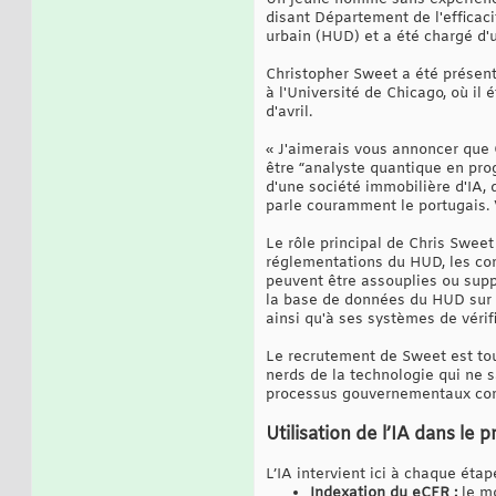
disant Département de l'effica
urbain (HUD) et a été chargé d'ut
Christopher Sweet a été présen
à l'Université de Chicago, où i
d'avril.
« J'aimerais vous annoncer que C
être “analyste quantique en pro
d'une société immobilière d'IA, 
parle couramment le portugais. 
Le rôle principal de Chris Sweet 
réglementations du HUD, les comp
peuvent être assouplies ou supp
la base de données du HUD sur l
ainsi qu'à ses systèmes de vérif
Le recrutement de Sweet est to
nerds de la technologie qui ne s
processus gouvernementaux comple
Utilisation de l’IA dans le
L’IA intervient ici à chaque éta
Indexation du eCFR :
le m