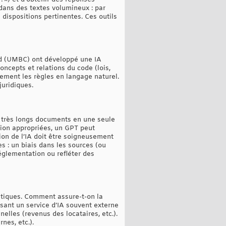
dans des textes volumineux : par
dispositions pertinentes. Ces outils
nd (UMBC) ont développé une IA
ncepts et relations du code (lois,
ement les règles en langage naturel.
juridiques.
de très longs documents en une seule
ation appropriées, un GPT peut
ion de l’IA doit être soigneusement
s : un biais dans les sources (ou
églementation ou refléter des
atiques. Comment assure-t-on la
isant un service d’IA souvent externe
lles (revenus des locataires, etc.).
nes, etc.).