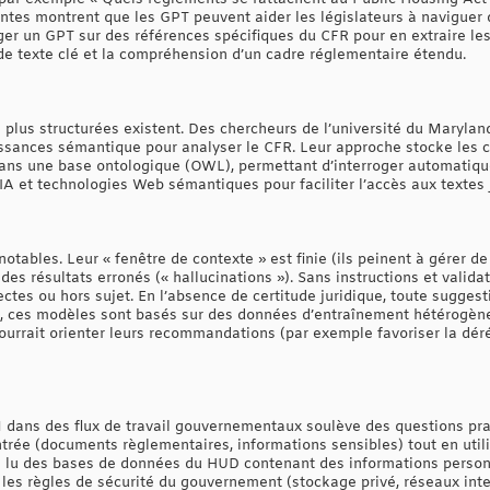
ntes montrent que les GPT peuvent aider les législateurs à naviguer 
er un GPT sur des références spécifiques du CFR pour en extraire les 
de texte clé et la compréhension d’un cadre réglementaire étendu.
plus structurées existent. Des chercheurs de l’université du Maryla
sances sémantique pour analyser le CFR. Leur approche stocke les co
ans une base ontologique (OWL), permettant d’interroger automatiqu
IA et technologies Web sémantiques pour faciliter l’accès aux textes 
tables. Leur « fenêtre de contexte » est finie (ils peinent à gérer 
 des résultats erronés (« hallucinations »). Sans instructions et valid
ctes ou hors sujet. En l’absence de certitude juridique, toute suggest
us, ces modèles sont basés sur des données d’entraînement hétérogène
urrait orienter leurs recommandations (par exemple favoriser la dér
 dans des flux de travail gouvernementaux soulève des questions pr
ntrée (documents règlementaires, informations sensibles) tout en util
a lu des bases de données du HUD contenant des informations personne
e les règles de sécurité du gouvernement (stockage privé, réseaux inter