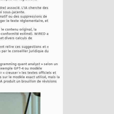
dre) associé. L’IA cherche des
oi sous-jacente.
natif ou des suppressions de
er le texte réglementaire, et
le contenu original, la
-conformité estimé). WIRED a
 et divers calculs de
t relire ces suggestions et «
 par le conseiller juridique du
ogramming quant analyst » selon un
r exemple GPT-4 ou modèle
« creuser » les textes officiels et
 sur le modèle exact utilisé, mais la
 produit un brouillon de révisions