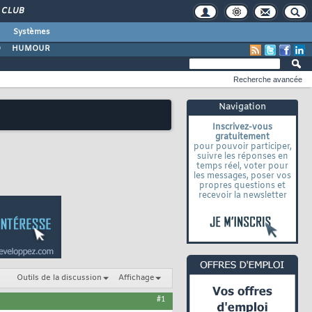
CLUB
Systèmes
O
HUMOUR
Recherche avancée
Navigation
Inscrivez-vous
gratuitement
pour pouvoir participer,
suivre les réponses en
temps réel, voter pour
les messages, poser vos
propres questions et
recevoir la newsletter
Outils de la discussion
Affichage
#1