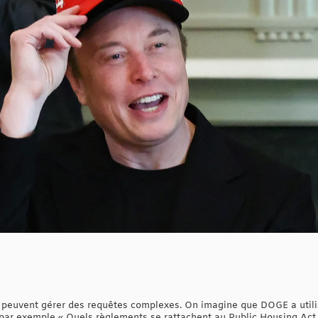
peuvent gérer des requêtes complexes. On imagine que DOGE a util
par exemple « Quels règlements se rattachent au Public Housing Act 