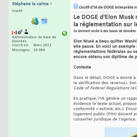
Stéphane le calme
L'outil d'IA de DOGE interprète 
Inactif
Le DOGE d'Elon Musk re
la réglementation sur le
lui donnant accès à des bases de données 
Administrateur de base de
Elon Musk a beau quitter Washin
données
Inscrit en
Mars 2013
elle passe. En voici un exempl
Messages
10 084
réglementations fédérales au s
encore obtenu son diplôme de p
Contexte
Dans le détail, DOGE a donné à 
la vérification des revenus). Son
Code of Federal Regulations
(eC
En pratique, l’IA génère un rapp
évidence le texte actuel, propo
conformité » estimé, etc.). Ensu
logement public (PIH) doivent e
conseiller juridique de l’agence.