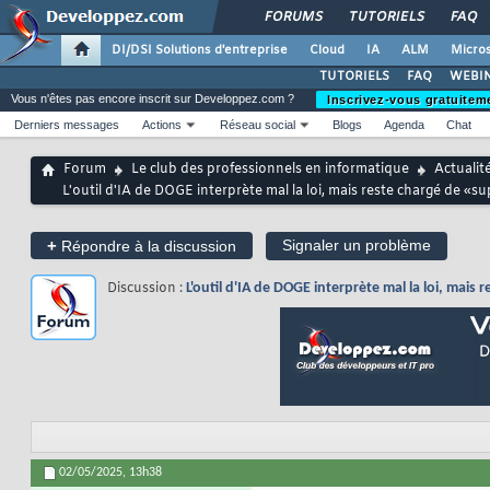
FORUMS
TUTORIELS
FAQ
DI/DSI Solutions d'entreprise
Cloud
IA
ALM
Micros
TUTORIELS
FAQ
WEBIN
Vous n'êtes pas encore inscrit sur Developpez.com ?
Inscrivez-vous gratuitem
Derniers messages
Actions
Réseau social
Blogs
Agenda
Chat
Forum
Le club des professionnels en informatique
Actualit
L'outil d'IA de DOGE interprète mal la loi, mais reste chargé de «
+
Signaler un problème
Répondre à la discussion
Discussion :
L'outil d'IA de DOGE interprète mal la loi, mai
02/05/2025,
13h38