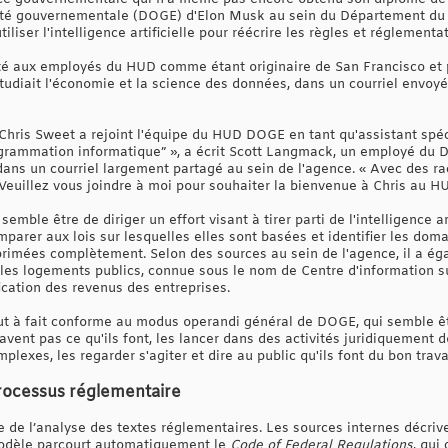
cité gouvernementale (DOGE) d'Elon Musk au sein du Département d
iliser l'intelligence artificielle pour réécrire les règles et réglementa
té aux employés du HUD comme étant originaire de San Francisco et
l étudiait l'économie et la science des données, dans un courriel env
hris Sweet a rejoint l'équipe du HUD DOGE en tant qu'assistant spécia
grammation informatique” », a écrit Scott Langmack, un employé du D
dans un courriel largement partagé au sein de l'agence. « Avec des rac
Veuillez vous joindre à moi pour souhaiter la bienvenue à Chris au HU
semble être de diriger un effort visant à tirer parti de l'intelligence a
arer aux lois sur lesquelles elles sont basées et identifier les doma
rimées complètement. Selon des sources au sein de l'agence, il a ég
es logements publics, connue sous le nom de Centre d'information su
ication des revenus des entreprises.
ut à fait conforme au modus operandi général de DOGE, qui semble êt
avent pas ce qu'ils font, les lancer dans des activités juridiquement
xes, les regarder s'agiter et dire au public qu'ils font du bon travai
 processus réglementaire
pe de l’analyse des textes réglementaires. Les sources internes décrive
odèle parcourt automatiquement le
Code of Federal Regulations
, qui