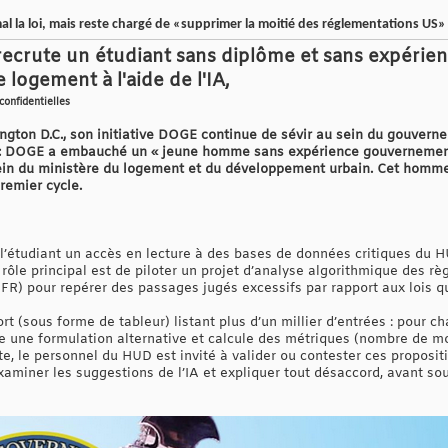
mal la loi, mais reste chargé de «supprimer la moitié des réglementations US»
crute un étudiant sans diplôme et sans expérienc
 logement à l'aide de l'IA,
confidentielles
gton D.C., son initiative DOGE continue de sévir au sein du gouvern
e : DOGE a embauché un « jeune homme sans expérience gouvernementa
ein du ministère du logement et du développement urbain. Cet homm
remier cycle.
l’étudiant un accès en lecture à des bases de données critiques du H
 rôle principal est de piloter un projet d’analyse algorithmique des rè
FR) pour repérer des passages jugés excessifs par rapport aux lois qu
ort (sous forme de tableur) listant plus d’un millier d’entrées : pour 
se une formulation alternative et calcule des métriques (nombre de mo
ite, le personnel du HUD est invité à valider ou contester ces proposit
xaminer les suggestions de l’IA et expliquer tout désaccord, avant so