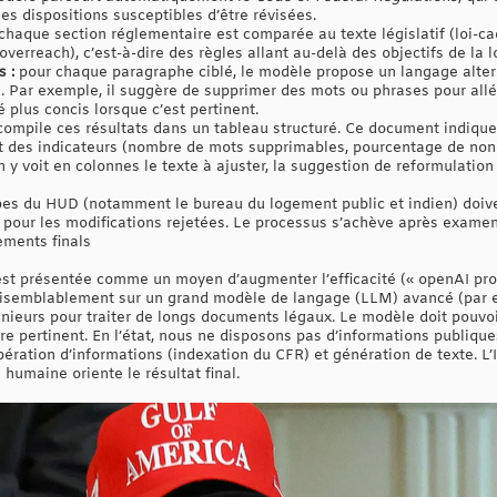
 les dispositions susceptibles d’être révisées.
chaque section réglementaire est comparée au texte législatif (loi-ca
overreach), c’est-à-dire des règles allant au-delà des objectifs de la l
 :
pour chaque paragraphe ciblé, le modèle propose un langage alter
. Par exemple, il suggère de supprimer des mots ou phrases pour allég
 plus concis lorsque c’est pertinent.
compile ces résultats dans un tableau structuré. Ce document indique 
t des indicateurs (nombre de mots supprimables, pourcentage de non
n y voit en colonnes le texte à ajuster, la suggestion de reformulation
es du HUD (notamment le bureau du logement public et indien) doiven
 » pour les modifications rejetées. Le processus s’achève après examen
ements finals
est présentée comme un moyen d’augmenter l’efficacité (« openAI pr
 vraisemblablement sur un grand modèle de langage (LLM) avancé (pa
nieurs pour traiter de longs documents légaux. Le modèle doit pouvoir 
 pertinent. En l’état, nous ne disposons pas d’informations publiques
ation d’informations (indexation du CFR) et génération de texte. L’IA
e humaine oriente le résultat final.