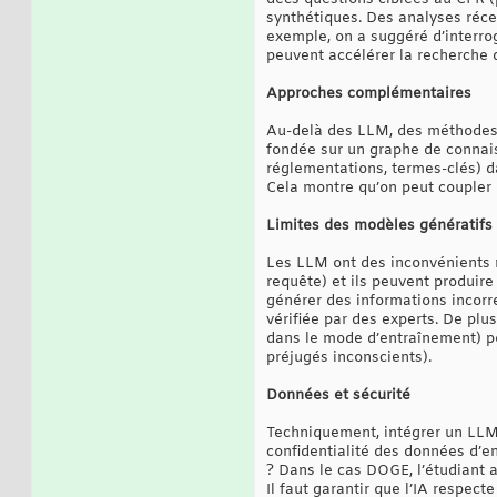
synthétiques. Des analyses réce
exemple, on a suggéré d’interrog
peuvent accélérer la recherche 
Approches complémentaires
Au-delà des LLM, des méthodes 
fondée sur un graphe de connais
réglementations, termes-clés) d
Cela montre qu’on peut coupler 
Limites des modèles génératifs
Les LLM ont des inconvénients no
requête) et ils peuvent produire
générer des informations incorre
vérifiée par des experts. De pl
dans le mode d’entraînement) po
préjugés inconscients).
Données et sécurité
Techniquement, intégrer un LLM
confidentialité des données d’e
? Dans le cas DOGE, l’étudiant 
Il faut garantir que l’IA respect