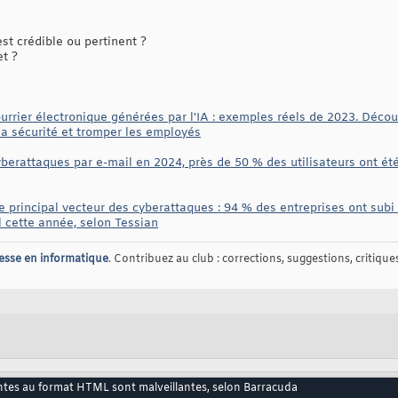
t crédible ou pertinent ?
et ?
urrier électronique générées par l'IA : exemples réels de 2023. Décou
la sécurité et tromper les employés
erattaques par e-mail en 2024, près de 50 % des utilisateurs ont été 
le principal vecteur des cyberattaques : 94 % des entreprises ont sub
l cette année, selon Tessian
esse en informatique
. Contribuez au club : corrections, suggestions, critiques,
intes au format HTML sont malveillantes, selon Barracuda