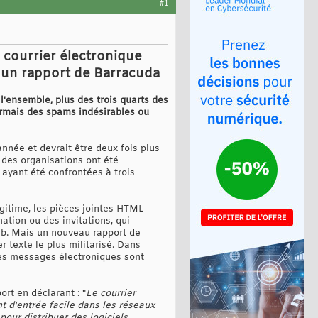
#1
e courrier électronique
n un rapport de Barracuda
'ensemble, plus des trois quarts des
ormais des spams indésirables ou
née et devrait être deux fois plus
 des organisations ont été
 ayant été confrontées à trois
égitime, les pièces jointes HTML
ation ou des invitations, qui
eb. Mais un nouveau rapport de
r texte le plus militarisé. Dans
 des messages électroniques sont
rt en déclarant : "
Le courrier
nt d'entrée facile dans les réseaux
pour distribuer des logiciels