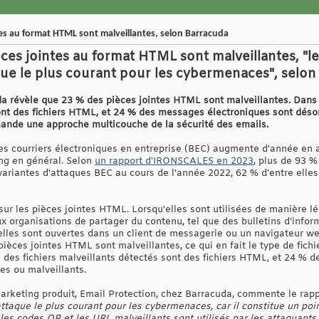
tes au format HTML sont malveillantes, selon Barracuda
ces jointes au format HTML sont malveillantes, "l
aque le plus courant pour les cybermenaces", selo
 révèle que 23 % des pièces jointes HTML sont malveillantes. Dans l
sont des fichiers HTML, et 24 % des messages électroniques sont dés
mande une approche multicouche de la sécurité des emails.
 courriers électroniques en entreprise (BEC) augmente d'année en an
ng en général. Selon
un rapport d'IRONSCALES en 2023
, plus de 93 %
variantes d'attaques BEC au cours de l'année 2022, 62 % d'entre elles
sur les pièces jointes HTML. Lorsqu'elles sont utilisées de manière l
x organisations de partager du contenu, tel que des bulletins d'inform
'elles sont ouvertes dans un client de messagerie ou un navigateur w
èces jointes HTML sont malveillantes, ce qui en fait le type de fichie
ts des fichiers malveillants détectés sont des fichiers HTML, et 24 %
es ou malveillants.
arketing produit, Email Protection, chez Barracuda, commente le rappo
attaque le plus courant pour les cybermenaces, car il constitue un poi
 les codes QR et les URL malveillants sont utilisés par les attaquants 