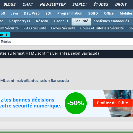
BLOGS
CHAT
NEWSLETTER
EMPLOI
ÉTUDES
DROIT
oft
Java
Dév. Web
EDI
Programmation
SGBD
Office
Mobiles
ac
Raspberry Pi
Réseau
Green IT
Sécurité
Systèmes embarqués
um Sécurité
F.A.Q Sécurité
Livres Sécurité
Cours et Tutoriels Sécurité
So
ent !
Règles
intes au format HTML sont malveillantes, selon Barracuda
TML sont malveillantes, selon Barracuda