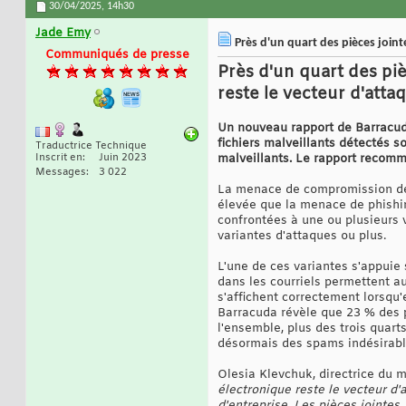
30/04/2025,
14h30
Jade Emy
Près d'un quart des pièces join
Communiqués de presse
Près d'un quart des piè
reste le vecteur d'att
Un nouveau rapport de Barracuda
fichiers malveillants détectés 
Traductrice Technique
Inscrit en
Juin 2023
malveillants. Le rapport recom
Messages
3 022
La menace de compromission des
élevée que la menace de phishi
confrontées à une ou plusieurs 
variantes d'attaques ou plus.
L'une de ces variantes s'appuie 
dans les courriels permettent au
s'affichent correctement lorsqu
Barracuda révèle que 23 % des pi
l'ensemble, plus des trois quar
désormais des spams indésirabl
Olesia Klevchuk, directrice du m
électronique reste le vecteur d'
d'entreprise. Les pièces jointes,