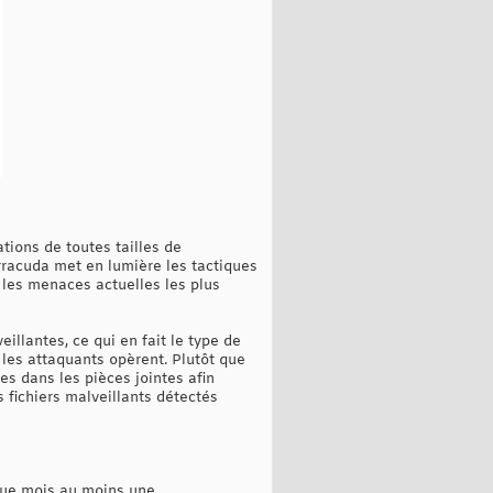
tions de toutes tailles de
rracuda met en lumière les tactiques
 les menaces actuelles les plus
llantes, ce qui en fait le type de
 les attaquants opèrent. Plutôt que
es dans les pièces jointes afin
s fichiers malveillants détectés
aque mois au moins une