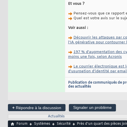
Et vous ?
Pensez-vous que ce rapport es
Quel est votre avis sur le suj
Voir aussi :
Découvrir les attaques par co
l'IA générative pour contourner 
197 % d'augmentation des cyb
moins une fois, selon Acronis
Le courrier électronique est 
d'usurpation d'identité par emai
Publication de communiqués de pr
des actualités
+
Signaler un problème
Répondre à la discussion
Actualités
Forum
Systèmes
Sécurité
Près d'un quart des pièces jo