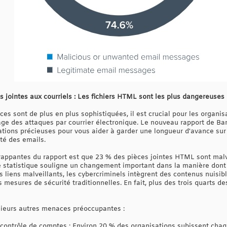
 jointes aux courriels : Les fichiers HTML sont les plus dangereuses
 sont de plus en plus sophistiquées, il est crucial pour les organisa
ge des attaques par courrier électronique. Le nouveau rapport de Ba
tions précieuses pour vous aider à garder une longueur d'avance sur
té des emails.
rappantes du rapport est que 23 % des pièces jointes HTML sont malvei
ette statistique souligne un changement important dans la manière dont
liens malveillants, les cybercriminels intègrent des contenus nuisibl
 mesures de sécurité traditionnelles. En fait, plus des trois quarts de
sieurs autres menaces préoccupantes :
e contrôle de comptes : Environ 20 % des organisations subissent ch