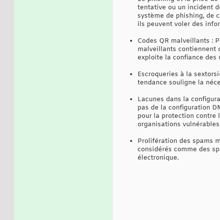
tentative ou un incident 
système de phishing, de cr
ils peuvent voler des info
Codes QR malveillants : 
malveillants contiennent 
exploite la confiance des
Escroqueries à la sextors
tendance souligne la néce
Lacunes dans la configur
pas de la configuration 
pour la protection contre 
organisations vulnérables 
Prolifération des spams 
considérés comme des spam
électronique.