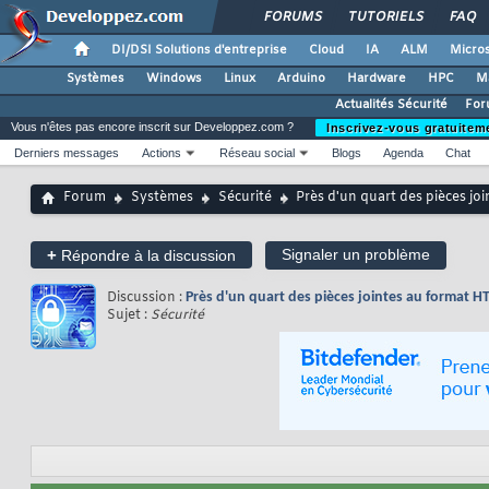
FORUMS
TUTORIELS
FAQ
DI/DSI Solutions d'entreprise
Cloud
IA
ALM
Micros
Systèmes
Windows
Linux
Arduino
Hardware
HPC
M
Actualités Sécurité
For
Vous n'êtes pas encore inscrit sur Developpez.com ?
Inscrivez-vous gratuitem
Derniers messages
Actions
Réseau social
Blogs
Agenda
Chat
Forum
Systèmes
Sécurité
Près d'un quart des pièces jo
+
Signaler un problème
Répondre à la discussion
Discussion :
Près d'un quart des pièces jointes au format H
Sujet :
Sécurité