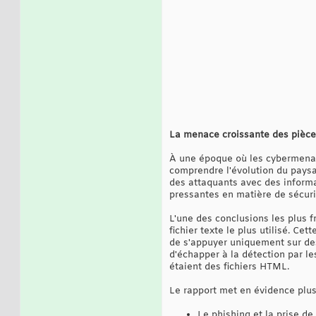
La menace croissante des pièces
À une époque où les cybermenaces
comprendre l'évolution du paysa
des attaquants avec des informa
pressantes en matière de sécuri
L'une des conclusions les plus f
fichier texte le plus utilisé. C
de s'appuyer uniquement sur des 
d'échapper à la détection par les
étaient des fichiers HTML.
Le rapport met en évidence plu
Le phishing et la prise d