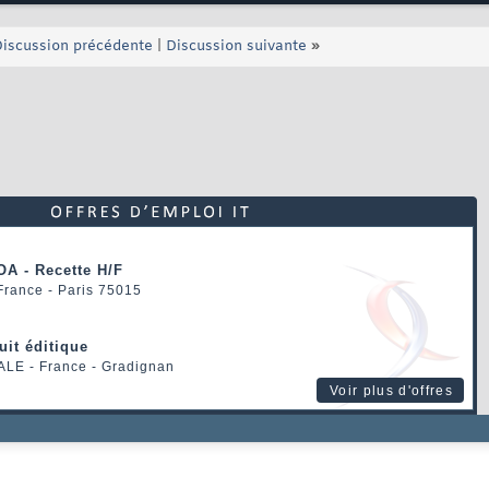
iscussion précédente
|
Discussion suivante
»
OA - Recette H/F
 France - Paris 75015
uit éditique
ALE
- France - Gradignan
Voir plus d'offres