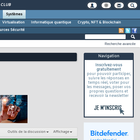
CLUB
Systèmes
Virtualisation
Informatique quantique
Crypto, NFT & Blockchain
urces Sécurité
Recherche avancée
Navigation
Inscrivez-vous
gratuitement
pour pouvoir participer,
suivre les réponses en
temps réel, voter pour
les messages, poser vos
propres questions et
recevoir la newsletter
Outils de la discussion
Affichage