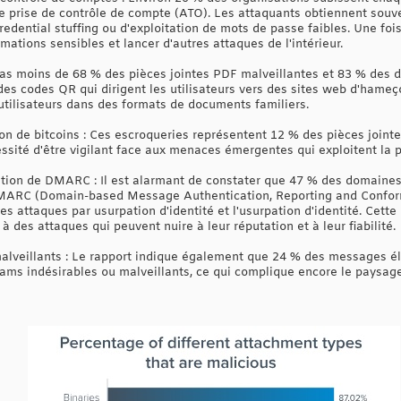
de prise de contrôle de compte (ATO). Les attaquants obtiennent souve
edential stuffing ou d'exploitation de mots de passe faibles. Une fois 
rmations sensibles et lancer d'autres attaques de l'intérieur.
Pas moins de 68 % des pièces jointes PDF malveillantes et 83 % des
des codes QR qui dirigent les utilisateurs vers des sites web d'hameç
 utilisateurs dans des formats de documents familiers.
ion de bitcoins : Ces escroqueries représentent 12 % des pièces joint
ssité d'être vigilant face aux menaces émergentes qui exploitent la p
ation de DMARC : Il est alarmant de constater que 47 % des domaine
DMARC (Domain-based Message Authentication, Reporting and Conform
les attaques par usurpation d'identité et l'usurpation d'identité. Cet
à des attaques qui peuvent nuire à leur réputation et à leur fiabilité.
malveillants : Le rapport indique également que 24 % des messages é
s indésirables ou malveillants, ce qui complique encore le paysage 