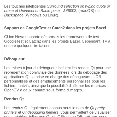
Les touches intelligentes
Surround selection on typing quote or
brace
et
Unindent on Backspace
- &#9003; (macOS) ou
Backspace
(Windows ou Linux).
Support de GoogleTest et Catch2 dans les projets Bazel
CLion Nova supporte désormais les frameworks de test
GoogleTest et Catch2 dans les projets Bazel. Cependant, il y a
encore quelques limitations.
Débogueur
Les mises à jour du débogueur incluent les rendus Qt pour une
représentation conviviale des données lors du débogage des
applications Qt, la prise en charge des débogueurs LLDB
personnalisés et des emplacements personnalisés pour les
fichiers .natvis, ainsi que la possibilité d'afficher les matrices
OpenCV à deux canaux sous forme d'images.
Rendus Qt
Les rendus Qt, également connus sous le nom de
Qt pretty
printers
et
Qt debugging helpers
, vous permettent de visualiser
des variables, telles que QList, QString ou QByteArray, sous