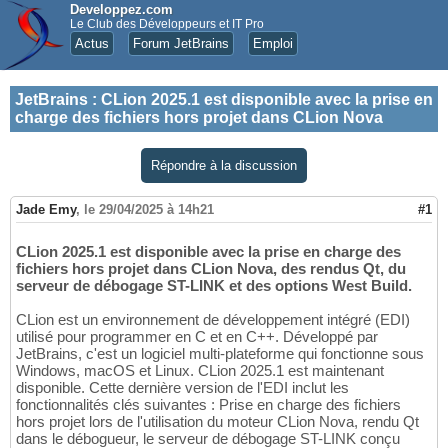
Developpez.com
Le Club des Développeurs et IT Pro
Actus
Forum JetBrains
Emploi
JetBrains
:
CLion 2025.1 est disponible avec la prise en
charge des fichiers hors projet dans CLion Nova
Répondre à la discussion
Jade Emy
,
le 29/04/2025 à 14h21
#1
CLion 2025.1 est disponible avec la prise en charge des
fichiers hors projet dans CLion Nova, des rendus Qt, du
serveur de débogage ST-LINK et des options West Build.
CLion est un environnement de développement intégré (EDI)
utilisé pour programmer en C et en C++. Développé par
JetBrains, c'est un logiciel multi-plateforme qui fonctionne sous
Windows, macOS et Linux. CLion 2025.1 est maintenant
disponible. Cette dernière version de l'EDI inclut les
fonctionnalités clés suivantes : Prise en charge des fichiers
hors projet lors de l'utilisation du moteur CLion Nova, rendu Qt
dans le débogueur, le serveur de débogage ST-LINK conçu