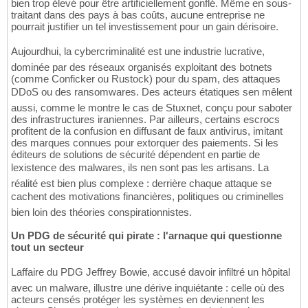
bien trop élevé pour être artificiellement gonflé. Même en sous-
traitant dans des pays à bas coûts, aucune entreprise ne
pourrait justifier un tel investissement pour un gain dérisoire.
Aujourdhui, la cybercriminalité est une industrie lucrative,
dominée par des réseaux organisés exploitant des botnets
(comme Conficker ou Rustock) pour du spam, des attaques
DDoS ou des ransomwares. Des acteurs étatiques sen mêlent
aussi, comme le montre le cas de Stuxnet, conçu pour saboter
des infrastructures iraniennes. Par ailleurs, certains escrocs
profitent de la confusion en diffusant de faux antivirus, imitant
des marques connues pour extorquer des paiements. Si les
éditeurs de solutions de sécurité dépendent en partie de
lexistence des malwares, ils nen sont pas les artisans. La
réalité est bien plus complexe : derrière chaque attaque se
cachent des motivations financières, politiques ou criminelles 
bien loin des théories conspirationnistes.
Un PDG de sécurité qui pirate : l'arnaque qui questionne
tout un secteur
Laffaire du PDG Jeffrey Bowie, accusé davoir infiltré un hôpital
avec un malware, illustre une dérive inquiétante : celle où des
acteurs censés protéger les systèmes en deviennent les