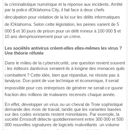
la criminalistique numérique et la réponse aux incidents. Arrêté
par la police dOklahoma City, il fait face à deux chefs
dinculpation pour violation de la loi sur les délits informatiques
de lOklahoma. Selon cette législation, les peines varient de 5
000 $ et 30 jours de prison pour un délit mineur à 100 000 $ et
10 ans demprisonnement pour un crime.
Les sociétés antivirus créent-elles elles-mêmes les virus ?
Une théorie réfutée
Dans le milieu de la cybersécurité, une question revient souvent
: les éditeurs dantivirus seraient-ils à lorigine des menaces quils
combattent ? Cette idée, bien que répandue, ne résiste pas à
lanalyse. Dun point de vue technique et économique, il serait
impossible pour ces entreprises de générer ne serait-ce quune
fraction des millions de malwares recensés chaque année.
En effet, développer un virus ou un cheval de Troie sophistiqué
demande des mois de travail, tandis que les variantes basées
sur des codes existants restent minoritaires. Par exemple, la
société Emsisoft détecte quotidiennement entre 300 000 et 500
000 nouvelles signatures de logiciels malveillants  un volume