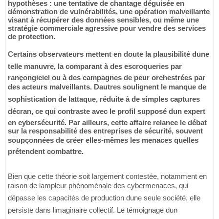
hypothèses : une tentative de chantage déguisée en
démonstration de vulnérabilités, une opération malveillante
visant à récupérer des données sensibles, ou même une
stratégie commerciale agressive pour vendre des services
de protection.
Certains observateurs mettent en doute la plausibilité dune
telle manuvre, la comparant à des escroqueries par
rançongiciel ou à des campagnes de peur orchestrées par
des acteurs malveillants. Dautres soulignent le manque de
sophistication de lattaque, réduite à de simples captures
décran, ce qui contraste avec le profil supposé dun expert
en cybersécurité. Par ailleurs, cette affaire relance le débat
sur la responsabilité des entreprises de sécurité, souvent
soupçonnées de créer elles-mêmes les menaces quelles
prétendent combattre.
Bien que cette théorie soit largement contestée, notamment en
raison de lampleur phénoménale des cybermenaces, qui
dépasse les capacités de production dune seule société, elle
persiste dans limaginaire collectif. Le témoignage dun