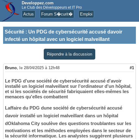
Developpez.com
Le Club des Développeurs et IT Pro
Actus
Forum S�curit�
Emploi
Sécurité
:
Un PDG de cybersécurité accusé davoir
infecté un hôpital avec un logiciel malveillant
Répondre à la discussion
Bruno
,
le 28/04/2025 à 12h48
#1
Le PDG d'une société de cybersécurité accusé d'avoir
installé un logiciel malveillant sur l'ordinateur d'un hôpital,
et si les sociétés de sécurité fabriquaient elles-mêmes les
menaces qu'elles combattent
Laffaire du PDG dune société de cybersécurité accusé
davoir installé un logiciel malveillant dans un hôpital
dOklahoma City soulève des questions troublantes sur les
motivations et les méthodes employées dans le secteur de
la sécurité informatique. Les analystes suggèrent plusieurs