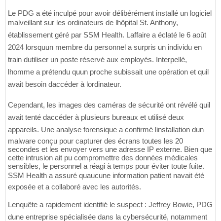
Le PDG a été inculpé pour avoir délibérément installé un logiciel
malveillant sur les ordinateurs de lhôpital St. Anthony,
établissement géré par SSM Health. Laffaire a éclaté le 6 août
2024 lorsquun membre du personnel a surpris un individu en
train dutiliser un poste réservé aux employés. Interpellé,
lhomme a prétendu quun proche subissait une opération et quil
avait besoin daccéder à lordinateur.
Cependant, les images des caméras de sécurité ont révélé quil
avait tenté daccéder à plusieurs bureaux et utilisé deux
appareils. Une analyse forensique a confirmé linstallation dun
malware conçu pour capturer des écrans toutes les 20
secondes et les envoyer vers une adresse IP externe. Bien que
cette intrusion ait pu compromettre des données médicales
sensibles, le personnel a réagi à temps pour éviter toute fuite.
SSM Health a assuré quaucune information patient navait été
exposée et a collaboré avec les autorités.
Lenquête a rapidement identifié le suspect : Jeffrey Bowie, PDG
dune entreprise spécialisée dans la cybersécurité, notamment