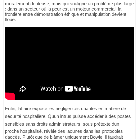
moralement douteuse, mais qui souligne un problème plus large
: dans un secteur où la peur est un moteur commercial, la
frontière entre démonstration éthique et manipulation devient
floue.
Enfin, laffaire expose les négligences criantes en matière de
sécurité hospitalière. Quun intrus puisse accéder à des postes
sensibles sans droits administrateurs, sous prétexte dun
proche hospitalisé, révèle des lacunes dans les protocoles
daccès. Plutôt que de blâmer uniquement Bowie, il faudrait