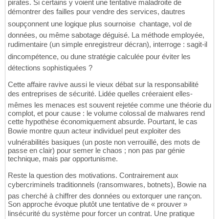
pirates. Si certains y voient une tentative maladroite de
démontrer des failles pour vendre des services, dautres
soupçonnent une logique plus sournoise  chantage, vol de
données, ou même sabotage déguisé. La méthode employée,
rudimentaire (un simple enregistreur décran), interroge : sagit-il
dincompétence, ou dune stratégie calculée pour éviter les
détections sophistiquées ?
Cette affaire ravive aussi le vieux débat sur la responsabilité
des entreprises de sécurité. Lidée quelles créeraient elles-
mêmes les menaces est souvent rejetée comme une théorie du
complot, et pour cause : le volume colossal de malwares rend
cette hypothèse économiquement absurde. Pourtant, le cas
Bowie montre quun acteur individuel peut exploiter des
vulnérabilités basiques (un poste non verrouillé, des mots de
passe en clair) pour semer le chaos ; non pas par génie
technique, mais par opportunisme.
Reste la question des motivations. Contrairement aux
cybercriminels traditionnels (ransomwares, botnets), Bowie na
pas cherché à chiffrer des données ou extorquer une rançon.
Son approche évoque plutôt une tentative de « prouver »
linsécurité du système pour forcer un contrat. Une pratique