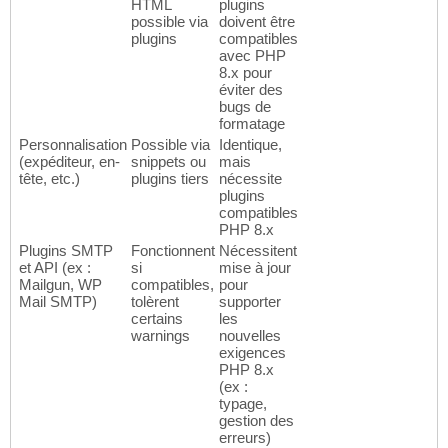
HTML
plugins
possible via
doivent être
plugins
compatibles
avec PHP
8.x pour
éviter des
bugs de
formatage
Personnalisation
Possible via
Identique,
(expéditeur, en-
snippets ou
mais
tête, etc.)
plugins tiers
nécessite
plugins
compatibles
PHP 8.x
Plugins SMTP
Fonctionnent
Nécessitent
et API (ex :
si
mise à jour
Mailgun, WP
compatibles,
pour
Mail SMTP)
tolèrent
supporter
certains
les
warnings
nouvelles
exigences
PHP 8.x
(ex :
typage,
gestion des
erreurs)