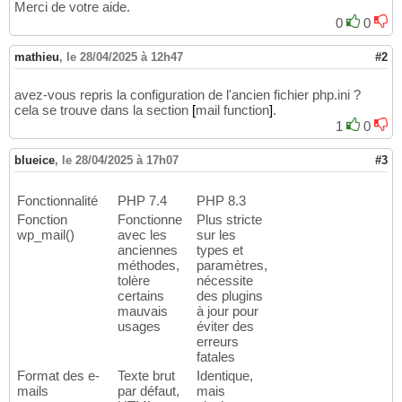
Merci de votre aide.
0
0
mathieu
,
le 28/04/2025 à 12h47
#2
avez-vous repris la configuration de l'ancien fichier php.ini ?
cela se trouve dans la section
[
mail function
]
.
1
0
blueice
,
le 28/04/2025 à 17h07
#3
Fonctionnalité
PHP 7.4
PHP 8.3
Fonction
Fonctionne
Plus stricte
wp_mail()
avec les
sur les
anciennes
types et
méthodes,
paramètres,
tolère
nécessite
certains
des plugins
mauvais
à jour pour
usages
éviter des
erreurs
fatales
Format des e-
Texte brut
Identique,
mails
par défaut,
mais