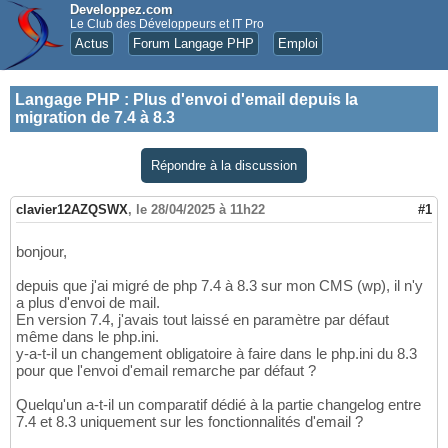
Developpez.com
Le Club des Développeurs et IT Pro
Actus
Forum Langage PHP
Emploi
Langage PHP
:
Plus d'envoi d'email depuis la
migration de 7.4 à 8.3
Répondre à la discussion
clavier12AZQSWX
,
le 28/04/2025 à 11h22
#1
bonjour,
depuis que j'ai migré de php 7.4 à 8.3 sur mon CMS (wp), il n'y
a plus d'envoi de mail.
En version 7.4, j'avais tout laissé en paramètre par défaut
même dans le php.ini.
y-a-t-il un changement obligatoire à faire dans le php.ini du 8.3
pour que l'envoi d'email remarche par défaut ?
Quelqu'un a-t-il un comparatif dédié à la partie changelog entre
7.4 et 8.3 uniquement sur les fonctionnalités d'email ?