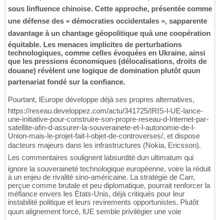
sous linfluence chinoise. Cette approche, présentée comme
une défense des « démocraties occidentales », sapparente
davantage à un chantage géopolitique quà une coopération
équitable. Les menaces implicites de perturbations
technologiques, comme celles évoquées en Ukraine, ainsi
que les pressions économiques (délocalisations, droits de
douane) révèlent une logique de domination plutôt quun
partenariat fondé sur la confiance.
Pourtant, lEurope développe déjà ses propres alternatives,
https://reseau.developpez.com/actu/341725/IRIS-l-UE-lance-
une-initiative-pour-construire-son-propre-reseau-d-Internet-par-
satellite-afin-d-assurer-la-souverainete-et-l-autonomie-de-l-
Union-mais-le-projet-fait-l-objet-de-controverses/, et dispose
dacteurs majeurs dans les infrastructures (Nokia, Ericsson).
Les commentaires soulignent labsurdité dun ultimatum qui
ignore la souveraineté technologique européenne, voire la réduit
à un enjeu de rivalité sino-américaine. La stratégie de Carr,
perçue comme brutale et peu diplomatique, pourrait renforcer la
méfiance envers les États-Unis, déjà critiqués pour leur
instabilité politique et leurs revirements opportunistes. Plutôt
quun alignement forcé, lUE semble privilégier une voie