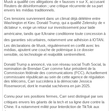
Musk a qualifié ces allégations de « fausses » sur X, accusant
Reuters de désinformation ; une critique récurrente de sa part
envers les médias traditionnels.
Ces tensions surviennent dans un climat déjà délétère entre
Washington et Kiev. Donald Trump, qui a qualifié Zelensky de «
dictateur », exige un retour sur investissement pour laide
américaine, tandis que lUkraine conditionne toute concession à
des garanties sécuritaires, notamment une adhésion à lOTAN.
Les déclarations de Musk, régulièrement en conflit avec les
médias, ajoutent une couche de polémique à ce dossier
sensible, où technologie et realpolitik sentremêlent.
Donald Trump a annoncé, via son réseau social Truth Social, la
nomination de Brendan Carr comme futur président de la
Commission fédérale des communications (FCC). Actuellement
commissaire républicain au sein de cette agence de régulation
des télécoms, Carr succédera à la démocrate Jessica
Rosenworcel, dont le mandat sachèvera en juin 2025.
Connu pour ses positions fermes, Carr sest distingué par ses
critiques envers les géants de la tech et sa ligne dure contre la
Chine. Il a notamment milité pour linterdiction de TikTok aux