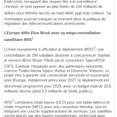
États-Unis, invoquant des risques liés à la surveillance
chinoise, et sest opposé au plan Biden de 100 milliards de
dollars pour étendre laccès au haut débit, jugé trop coûteux. Sa
nomination pourrait marquer un tournant dans la politique de
régulation des télécommunications américaines.
LEurope défie Elon Musk avec sa méga-constellation
2
satellitaire IRIS
2
LUnion européenne a officialisé le déploiement dIRIS
, une
constellation de 290 satellites destinée à concurrencer Starlink,
le service dElon Musk. Piloté par le consortium SpaceRISE
(SES, Eutelsat, Hispasat) avec des partenaires industriels
comme Thales Alenia Space, Airbus et Deutsche Telekom, ce
projet vise à garantir une connectivité sécurisée et souveraine
pour lEurope. Initialement prévu pour 2027, le déploiement est
désormais programmé pour 2029, avec un budget total de 10,6
milliards deuros (dont 6,5 milliards de fonds publics).
2
IRIS
combinera orbite basse (LEO) pour une faible latence et
orbite moyenne (MEO) pour une couverture étendue, tout en
intégrant une couche supplémentaire de services. Les satellites
seront lancés par des fusées européennes, renforçant ainsi