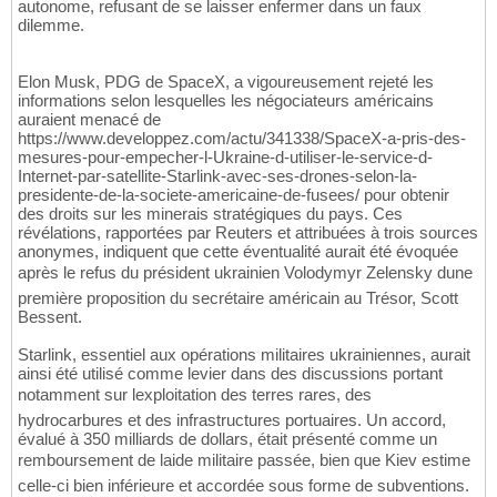
autonome, refusant de se laisser enfermer dans un faux
dilemme.
Elon Musk, PDG de SpaceX, a vigoureusement rejeté les
informations selon lesquelles les négociateurs américains
auraient menacé de
https://www.developpez.com/actu/341338/SpaceX-a-pris-des-
mesures-pour-empecher-l-Ukraine-d-utiliser-le-service-d-
Internet-par-satellite-Starlink-avec-ses-drones-selon-la-
presidente-de-la-societe-americaine-de-fusees/ pour obtenir
des droits sur les minerais stratégiques du pays. Ces
révélations, rapportées par Reuters et attribuées à trois sources
anonymes, indiquent que cette éventualité aurait été évoquée
après le refus du président ukrainien Volodymyr Zelensky dune
première proposition du secrétaire américain au Trésor, Scott
Bessent.
Starlink, essentiel aux opérations militaires ukrainiennes, aurait
ainsi été utilisé comme levier dans des discussions portant
notamment sur lexploitation des terres rares, des
hydrocarbures et des infrastructures portuaires. Un accord,
évalué à 350 milliards de dollars, était présenté comme un
remboursement de laide militaire passée, bien que Kiev estime
celle-ci bien inférieure et accordée sous forme de subventions.