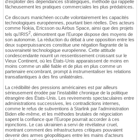
d'exploiter des dépendances stratégiques, méthode qui rappelle
fâcheusement les pratiques commerciales les plus prédatrices.
Ce discours manichéen occulte volontairement les capacités
technologiques européennes, pourtant bien réelles. Des acteurs
comme Nokia, Ericsson ou Airbus Space, ainsi que des projets
2
tels qu'IRIS
, démontrent que l'Europe dispose des moyens de
son autonomie. La réduction du débat à une opposition entre les
deux superpuissances constitue une négation flagrante de la
souveraineté technologique européenne. Cette attitude
condescendante nourrit un ressentissement croissant sur le
Vieux Continent, où les États-Unis apparaissent de moins en
moins comme un allié fiable et de plus en plus comme un
partenaire encombrant, prompt à instrumentaliser les relations
transatlantiques à des fins unilatérales.
La crédibilité des pressions américaines est par ailleurs
sérieusement érodée par l'instabilité chronique de la politique
étrangère des États-Unis. Les revirements spectaculaires entre
administrations successives, les contradictions internes,
comme le refus de subventions à Starlink par l'administration
Biden elle-même, et les méthodes brutales de négociation
sapent la confiance que l'Europe pourrait accorder à ces
injonctions. Le cas ukrainien a servi de révélateur cruel,
montrant comment des infrastructures critiques pouvaient
devenir des armes géopolitiques entre les mains d'acteurs