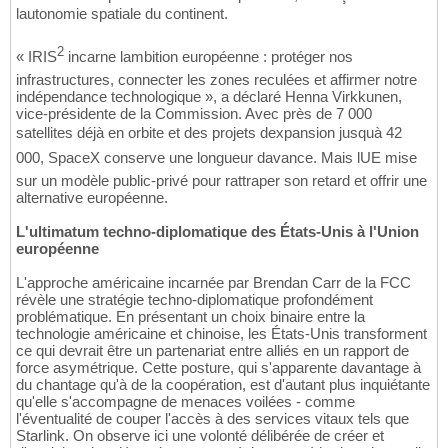
lautonomie spatiale du continent.
2
« IRIS
incarne lambition européenne : protéger nos
infrastructures, connecter les zones reculées et affirmer notre
indépendance technologique », a déclaré Henna Virkkunen,
vice-présidente de la Commission. Avec près de 7 000
satellites déjà en orbite et des projets dexpansion jusquà 42
000, SpaceX conserve une longueur davance. Mais lUE mise
sur un modèle public-privé pour rattraper son retard et offrir une
alternative européenne.
L'ultimatum techno-diplomatique des États-Unis à l'Union
européenne
L'approche américaine incarnée par Brendan Carr de la FCC
révèle une stratégie techno-diplomatique profondément
problématique. En présentant un choix binaire entre la
technologie américaine et chinoise, les États-Unis transforment
ce qui devrait être un partenariat entre alliés en un rapport de
force asymétrique. Cette posture, qui s'apparente davantage à
du chantage qu'à de la coopération, est d'autant plus inquiétante
qu'elle s'accompagne de menaces voilées - comme
l'éventualité de couper l'accès à des services vitaux tels que
Starlink. On observe ici une volonté délibérée de créer et