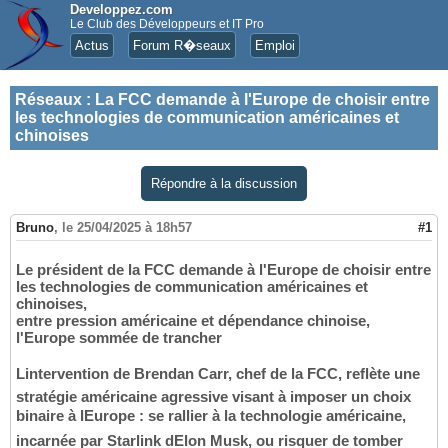
Developpez.com
Le Club des Développeurs et IT Pro
Actus
Forum R�seaux
Emploi
Réseaux
:
La FCC demande à l'Europe de choisir entre
les technologies de communication américaines et
chinoises
Répondre à la discussion
Bruno
,
le 25/04/2025 à 18h57
#1
Le président de la FCC demande à l'Europe de choisir entre
les technologies de communication américaines et
chinoises,
entre pression américaine et dépendance chinoise,
l'Europe sommée de trancher
Lintervention de Brendan Carr, chef de la FCC, reflète une
stratégie américaine agressive visant à imposer un choix
binaire à lEurope : se rallier à la technologie américaine,
incarnée par Starlink dElon Musk, ou risquer de tomber