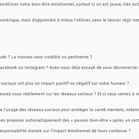
méliorer notre bien-être émotionnel, surtout si on est jeune, très acti
.
 numérique, mais d’apprendre à mieux l’utiliser, sans le laisser régir n
de ? La trouvez-vous crédible ou pertinente ?
acebook ou Instagram ? Avez-vous déjà essayé de vous déconnecter 
ociaux ont plus un impact positif ou négatif sur votre humeur ?
sez-vous réellement sur les réseaux sociaux ? Et si vous veniez à ré
e l’usage des réseaux sociaux pour protéger la santé mentale, nota
es proposer automatiquement des « pauses bien-être » après un certa
responsabilité morale sur l’impact émotionnel de leurs contenus ?