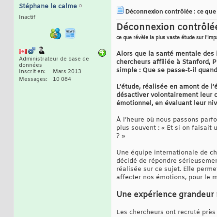
Stéphane le calme
Déconnexion contrôlée : ce que 
Inactif
Déconnexion contrôlée 
ce que révèle la plus vaste étude sur l'i
Alors que la santé mentale des 
Administrateur de base de
chercheurs affiliée à Stanford,
données
simple : Que se passe-t-il quan
Inscrit en
Mars 2013
Messages
10 084
L’étude, réalisée en amont de l’
désactiver volontairement leur c
émotionnel, en évaluant leur ni
À l’heure où nous passons parfoi
plus souvent : « Et si on faisa
? »
Une équipe internationale de ch
décidé de répondre sérieusement
réalisée sur ce sujet. Elle perm
affecter nos émotions, pour le m
Une expérience grandeur 
Les chercheurs ont recruté près 