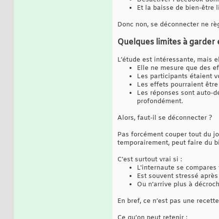
Et la baisse de bien-être l
Donc non, se déconnecter ne règ
Quelques limites à garder 
L’étude est intéressante, mais el
Elle ne mesure que des ef
Les participants étaient v
Les effets pourraient être
Les réponses sont auto-déc
profondément.
Alors, faut-il se déconnecter ?
Pas forcément couper tout du jo
temporairement, peut faire du b
C’est surtout vrai si :
L'internaute se compares 
Est souvent stressé après a
Ou n’arrive plus à décroc
En bref, ce n’est pas une recett
Ce qu’on peut retenir :