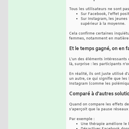
Tous les utilisateurs ne sont pa
Sur Facebook, l’effet posi
Sur Instagram, les jeunes
supérieur à la moyenne.
Cela confirme certaines inquiétu
femmes, notamment en matière 
Et le temps gagné, on en fa
L’un des éléments intéressants d
là, surprise : les participants n
En réalité, ils ont juste utilis
un autre, ce qui signifie que le
Instagram (comme les polémiques
Comparé à d’autres solutio
Quand on compare les effets de 
s’aperçoit que la pause réseaux
Par exemple :
Une thérapie améliore le 
Désactiver Facebook donn