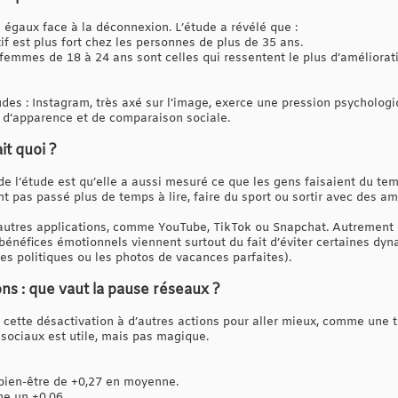
s égaux face à la déconnexion. L’étude a révélé que :
tif est plus fort chez les personnes de plus de 35 ans.
 femmes de 18 à 24 ans sont celles qui ressentent le plus d’améliorat
des : Instagram, très axé sur l’image, exerce une pression psychologi
d’apparence et de comparaison sociale.
it quoi ?
e l’étude est qu’elle a aussi mesuré ce que les gens faisaient du temp
’ont pas passé plus de temps à lire, faire du sport ou sortir avec des am
é d’autres applications, comme YouTube, TikTok ou Snapchat. Autrement 
s bénéfices émotionnels viennent surtout du fait d’éviter certaines d
 politiques ou les photos de vacances parfaites).
ns : que vaut la pause réseaux ?
cette désactivation à d’autres actions pour aller mieux, comme une t
 sociaux est utile, mais pas magique.
bien-être de +0,27 en moyenne.
e un +0,06.