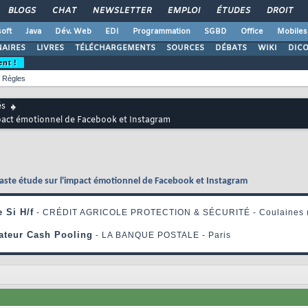
BLOGS
CHAT
NEWSLETTER
EMPLOI
ÉTUDES
DROIT
oft
Java
Dév. Web
EDI
Programmation
SGBD
Office
Mobiles
AIRES
LIVRES
TÉLÉCHARGEMENTS
SOURCES
DÉBATS
WIKI
DIC
ent !
Règles
és
impact émotionnel de Facebook et Instagram
vaste étude sur l'impact émotionnel de Facebook et Instagram