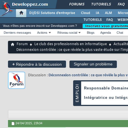
FORUMS
TUTORIELS
FAQ
DI/DSI Solutions d'entreprise
Cloud
IA
ALM
Micros
TUTORIELS
FAQ
WEBIN
Vous n'êtes pas encore inscrit sur Developpez.com ?
Inscrivez-vous gratuitem
Derniers messages
Actions
Réseau social
Blogs
Agenda
Chat
Forum
Le club des professionnels en informatique
Actualit
Déconnexion contrôlée : ce que révèle la plus vaste étude sur l'
+
Signaler un problème
Répondre à la discussion
Discussion :
Déconnexion contrôlée : ce que révèle la plus 
24/04/2025,
23h34