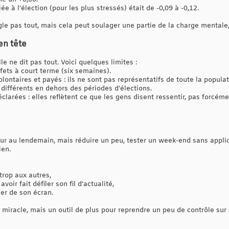
iée à l’élection (pour les plus stressés) était de -0,09 à -0,12.
le pas tout, mais cela peut soulager une partie de la charge mentale,
en tête
le ne dit pas tout. Voici quelques limites :
fets à court terme (six semaines).
olontaires et payés : ils ne sont pas représentatifs de toute la populat
 différents en dehors des périodes d’élections.
larées : elles reflètent ce que les gens disent ressentir, pas forcéme
ur au lendemain, mais réduire un peu, tester un week-end sans applic
ien.
trop aux autres,
voir fait défiler son fil d’actualité,
her de son écran.
e miracle, mais un outil de plus pour reprendre un peu de contrôle sur