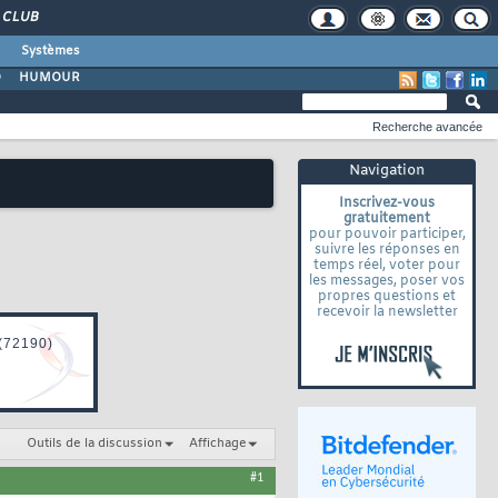
CLUB
Systèmes
O
HUMOUR
Recherche avancée
Navigation
Inscrivez-vous
gratuitement
pour pouvoir participer,
suivre les réponses en
temps réel, voter pour
les messages, poser vos
propres questions et
recevoir la newsletter
Outils de la discussion
Affichage
#1