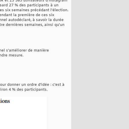
ok et 15 585 utilisateurs d'Instagram
sard 27 % des participants à un
es six semaines précédant l'élection.
endant la première de ces six
nnel autodéclaré, à savoir la durée
re dernières semaines, ainsi qu'un
nel s’améliorer de manière
indre mesure.
ur donner un ordre d’idée : c’est à
iron 4 % des participants.