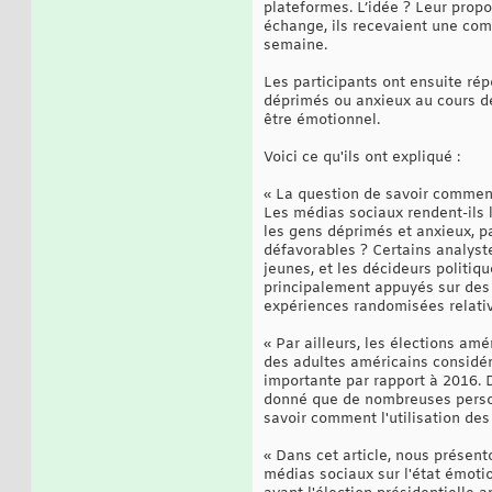
plateformes. L’idée ? Leur prop
échange, ils recevaient une com
semaine.
Les participants ont ensuite rép
déprimés ou anxieux au cours de
être émotionnel.
Voici ce qu'ils ont expliqué :
« La question de savoir comment 
Les médias sociaux rendent-ils 
les gens déprimés et anxieux, p
défavorables ? Certains analyst
jeunes, et les décideurs politiq
principalement appuyés sur des 
expériences randomisées relati
« Par ailleurs, les élections am
des adultes américains considér
importante par rapport à 2016. D
donné que de nombreuses personn
savoir comment l'utilisation des
« Dans cet article, nous présent
médias sociaux sur l'état émoti