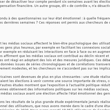
oser de désactiver leur compte pendant six semaines avant les électi
pensation financière. Un autre groupe, dit « de contrôle », n’a désac
ondu à des questionnaires sur leur état émotionnel : à quelle fréquenc
s dernières semaines ? Ces réponses ont permis aux chercheurs de co
les médias sociaux affectent le bien-être psychologique des utilisate
les gens plus heureux, par exemple en facilitant les connexions socia
ar exemple en réduisant les interactions en face à face ou en augme
es affirment que les médias sociaux ont contribué au déclin récent e
ues ont réagi en adoptant des lois et des mesures juridiques. Ces déb
données issues de séries chronologiques et de corrélations transvers
vement modestes, et les chercheurs ne s'accordent pas sur les impli
éricaines sont devenues de plus en plus stressantes : une étude réal
aient les élections à venir comme une source importante de stress, 
'autres études montrent que l'exposition à l'actualité politique rédui
es obtiennent des informations politiques sur les médias sociaux, c
 médias sociaux avant une élection affecte l'état émotionnel des gen
ons les résultats de la plus grande étude expérimentale jamais réalisé
onnel des utilisateurs, que nous avons menée dans le cadre d'une étud