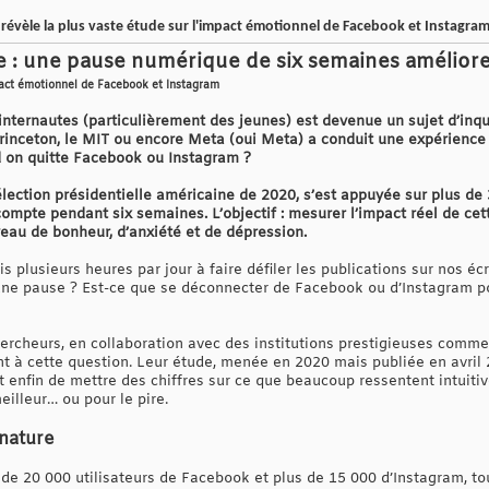
révèle la plus vaste étude sur l'impact émotionnel de Facebook et Instagra
: une pause numérique de six semaines améliore-t
mpact émotionnel de Facebook et Instagram
internautes (particulièrement des jeunes) est devenue un sujet d’inq
 Princeton, le MIT ou encore Meta (oui Meta) a conduit une expérienc
d on quitte Facebook ou Instagram ?
élection présidentielle américaine de 2020, s’est appuyée sur plus de 
ompte pendant six semaines. L’objectif : mesurer l’impact réel de cet
veau de bonheur, d’anxiété et de dépression.
s plusieurs heures par jour à faire défiler les publications sur nos éc
it une pause ? Est-ce que se déconnecter de Facebook ou d’Instagram p
ercheurs, en collaboration avec des institutions prestigieuses comme 
 à cette question. Leur étude, menée en 2020 mais publiée en avril 
et enfin de mettre des chiffres sur ce que beaucoup ressentent intuit
eilleur… ou pour le pire.
nature
de 20 000 utilisateurs de Facebook et plus de 15 000 d’Instagram, tou