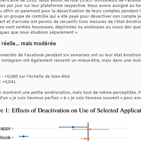
américaine de 2020. Nous avons recruté 19 857 utilisateurs de Facebo
es par jour sur leur plateforme respective. Nous avons assigné au ha
u offrir un paiement pour la désactivation de leurs comptes pendant l
mé un groupe de contrôle qui a été payé pour désactiver son compte p
 et d'arrivée ont permis de recueillir trois mesures de l'état émotio
se sont senties heureuses, déprimées ou anxieuses au cours des quat
itiques que nous étudions séparément ».
on réelle… mais modérée
connectés de Facebook pendant six semaines ont vu leur état émotion
tté Instagram ont également ressenti un mieux-être, mais dans une mo
 +0,060 sur l’échelle de bien-être
: +0,041
s montrent une petite amélioration, mais tout de même perceptible. Po
d’un « je suis heureux parfois » à « je suis heureux souvent » pour env