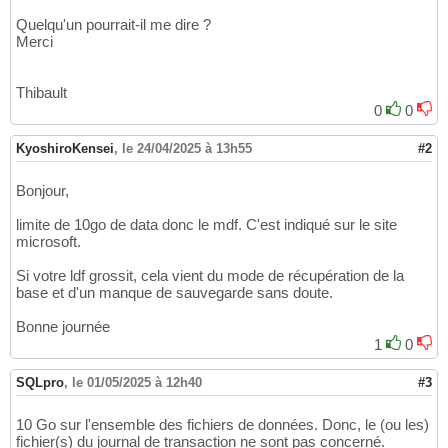
Quelqu'un pourrait-il me dire ?
Merci
Thibault
0
0
KyoshiroKensei
,
le 24/04/2025 à 13h55
#2
Bonjour,
limite de 10go de data donc le mdf. C'est indiqué sur le site
microsoft.
Si votre ldf grossit, cela vient du mode de récupération de la
base et d'un manque de sauvegarde sans doute.
Bonne journée
1
0
SQLpro
,
le 01/05/2025 à 12h40
#3
10 Go sur l'ensemble des fichiers de données. Donc, le (ou les)
fichier(s) du journal de transaction ne sont pas concerné.