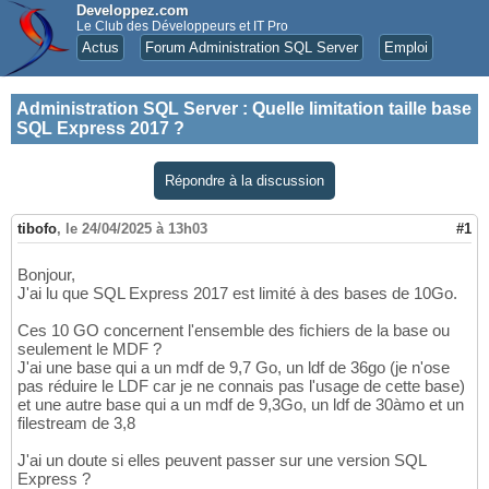
Developpez.com
Le Club des Développeurs et IT Pro
Actus
Forum Administration SQL Server
Emploi
Administration SQL Server
:
Quelle limitation taille base
SQL Express 2017 ?
Répondre à la discussion
tibofo
,
le 24/04/2025 à 13h03
#1
Bonjour,
J'ai lu que SQL Express 2017 est limité à des bases de 10Go.
Ces 10 GO concernent l'ensemble des fichiers de la base ou
seulement le MDF ?
J'ai une base qui a un mdf de 9,7 Go, un ldf de 36go (je n'ose
pas réduire le LDF car je ne connais pas l'usage de cette base)
et une autre base qui a un mdf de 9,3Go, un ldf de 30àmo et un
filestream de 3,8
J'ai un doute si elles peuvent passer sur une version SQL
Express ?