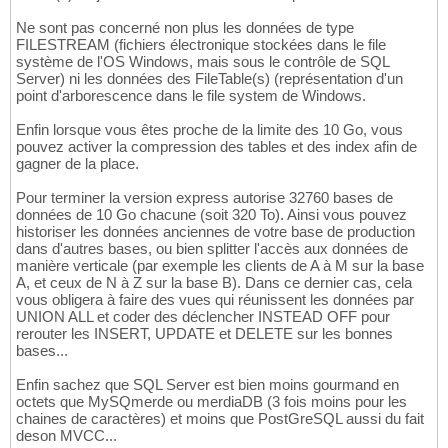
Ne sont pas concerné non plus les données de type
FILESTREAM (fichiers électronique stockées dans le file
système de l'OS Windows, mais sous le contrôle de SQL
Server) ni les données des FileTable(s) (représentation d'un
point d'arborescence dans le file system de Windows.
Enfin lorsque vous êtes proche de la limite des 10 Go, vous
pouvez activer la compression des tables et des index afin de
gagner de la place.
Pour terminer la version express autorise 32760 bases de
données de 10 Go chacune (soit 320 To). Ainsi vous pouvez
historiser les données anciennes de votre base de production
dans d'autres bases, ou bien splitter l'accès aux données de
manière verticale (par exemple les clients de A à M sur la base
A, et ceux de N à Z sur la base B). Dans ce dernier cas, cela
vous obligera à faire des vues qui réunissent les données par
UNION ALL et coder des déclencher INSTEAD OFF pour
rerouter les INSERT, UPDATE et DELETE sur les bonnes
bases...
Enfin sachez que SQL Server est bien moins gourmand en
octets que MySQmerde ou merdiaDB (3 fois moins pour les
chaines de caractères) et moins que PostGreSQL aussi du fait
deson MVCC...