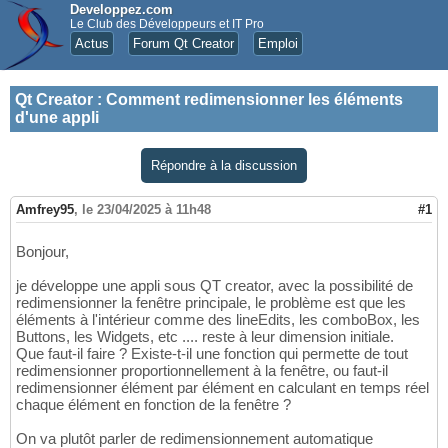
Developpez.com
Le Club des Développeurs et IT Pro
Actus
Forum Qt Creator
Emploi
Qt Creator
:
Comment redimensionner les éléments
d'une appli
Répondre à la discussion
Amfrey95
,
le 23/04/2025 à 11h48
#1
Bonjour,
je développe une appli sous QT creator, avec la possibilité de
redimensionner la fenêtre principale, le problème est que les
éléments à l'intérieur comme des lineEdits, les comboBox, les
Buttons, les Widgets, etc .... reste à leur dimension initiale.
Que faut-il faire ? Existe-t-il une fonction qui permette de tout
redimensionner proportionnellement à la fenêtre, ou faut-il
redimensionner élément par élément en calculant en temps réel
chaque élément en fonction de la fenêtre ?
On va plutôt parler de redimensionnement automatique