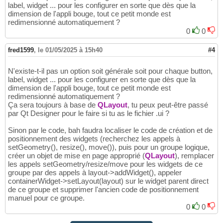
label, widget ... pour les configurer en sorte que dès que la
dimension de l'appli bouge, tout ce petit monde est
redimensionné automatiquement ?
0
0
fred1599
,
le 01/05/2025 à 15h40
#4
N'existe-t-il pas un option soit générale soit pour chaque button,
label, widget ... pour les configurer en sorte que dès que la
dimension de l'appli bouge, tout ce petit monde est
redimensionné automatiquement ?
Ça sera toujours à base de
QLayout
, tu peux peut-être passé
par Qt Designer pour le faire si tu as le fichier .ui ?
Sinon par le code, bah faudra localiser le code de création et de
positionnement des widgets (recherchez les appels à
setGeometry(), resize(), move()), puis pour un groupe logique,
créer un objet de mise en page approprié (
QLayout
), remplacer
les appels setGeometry/resize/move pour les widgets de ce
groupe par des appels à layout->addWidget(), appeler
containerWidget->setLayout(layout) sur le widget parent direct
de ce groupe et supprimer l'ancien code de positionnement
manuel pour ce groupe.
0
0