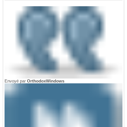
Envoyé par
OrthodoxWindows