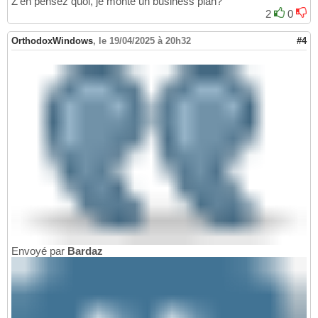
Z'en pensez quoi, je monte un business plan?
2
0
OrthodoxWindows
,
le 19/04/2025 à 20h32
#4
Envoyé par
Bardaz