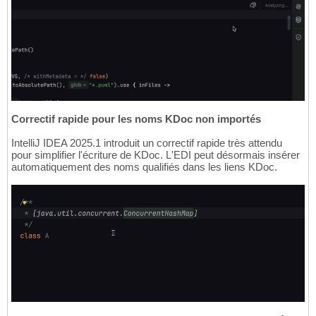
Correctif rapide pour les noms KDoc non importés
IntelliJ IDEA 2025.1 introduit un correctif rapide très attendu
pour simplifier l'écriture de KDoc. L'EDI peut désormais insérer
automatiquement des noms qualifiés dans les liens KDoc.