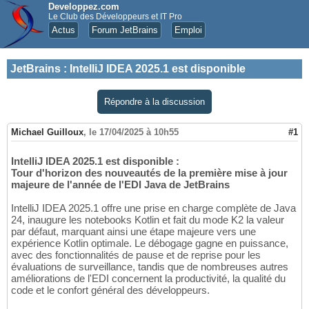
Developpez.com
Le Club des Développeurs et IT Pro
Actus
Forum JetBrains
Emploi
JetBrains
:
IntelliJ IDEA 2025.1 est disponible
Répondre à la discussion
Michael Guilloux
,
le 17/04/2025 à 10h55
#1
IntelliJ IDEA 2025.1 est disponible :
Tour d'horizon des nouveautés de la première mise à jour
majeure de l'année de l'EDI Java de JetBrains
IntelliJ IDEA 2025.1 offre une prise en charge complète de Java
24, inaugure les notebooks Kotlin et fait du mode K2 la valeur
par défaut, marquant ainsi une étape majeure vers une
expérience Kotlin optimale. Le débogage gagne en puissance,
avec des fonctionnalités de pause et de reprise pour les
évaluations de surveillance, tandis que de nombreuses autres
améliorations de l'EDI concernent la productivité, la qualité du
code et le confort général des développeurs.