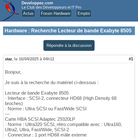
Developpez.com
Le Club des Développeurs et IT Pro
Actus
Forum Hardware
Emploi
Hardware
:
Recherche Lecteur de bande Exabyte 8505
Répondre à la discussion
star
,
le 16/04/2025 à 04h12
#1
Bonjour,
Je suis à la recherche du matériel ci-dessous :
Lecteur de bande Exabyte 8505
· Interface : SCSI-2, connecteur HD68 (High Density 68
broches)
· Norme : Ultra SCSI ou Fast/Wide SCSI
---
Carte HBA SCSI Adaptec 29320LP
· Norme : Ultra320 SCSI, rétro compatible avec : Ultra160,
Ultra2, Ultra, Fast/Wide, SCSI-2
· Connecteur : 1 port HD68 mâle externe