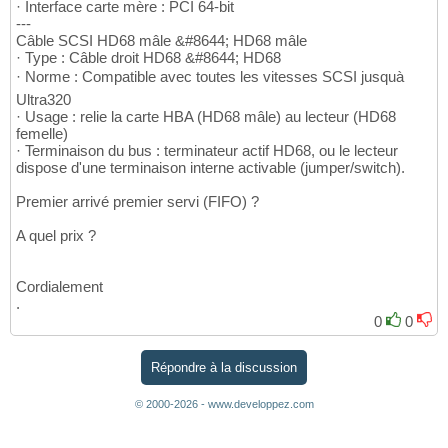
· Interface carte mère : PCI 64-bit
---
Câble SCSI HD68 mâle &#8644; HD68 mâle
· Type : Câble droit HD68 &#8644; HD68
· Norme : Compatible avec toutes les vitesses SCSI jusquà
Ultra320
· Usage : relie la carte HBA (HD68 mâle) au lecteur (HD68
femelle)
· Terminaison du bus : terminateur actif HD68, ou le lecteur
dispose d'une terminaison interne activable (jumper/switch).
Premier arrivé premier servi (FIFO) ?
A quel prix ?
Cordialement
.
0
0
Répondre à la discussion
© 2000-2026 - www.developpez.com