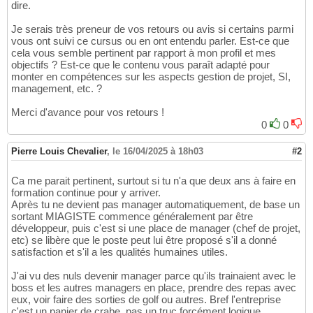
dire.
Je serais très preneur de vos retours ou avis si certains parmi
vous ont suivi ce cursus ou en ont entendu parler. Est-ce que
cela vous semble pertinent par rapport à mon profil et mes
objectifs ? Est-ce que le contenu vous paraît adapté pour
monter en compétences sur les aspects gestion de projet, SI,
management, etc. ?
Merci d'avance pour vos retours !
0
0
Pierre Louis Chevalier
,
le 16/04/2025 à 18h03
#2
Ca me parait pertinent, surtout si tu n'a que deux ans à faire en
formation continue pour y arriver.
Après tu ne devient pas manager automatiquement, de base un
sortant MIAGISTE commence généralement par être
développeur, puis c'est si une place de manager (chef de projet,
etc) se libère que le poste peut lui être proposé s'il a donné
satisfaction et s'il a les qualités humaines utiles.
J'ai vu des nuls devenir manager parce qu'ils trainaient avec le
boss et les autres managers en place, prendre des repas avec
eux, voir faire des sorties de golf ou autres. Bref l'entreprise
c'est un panier de crabe, pas un truc forcément logique.