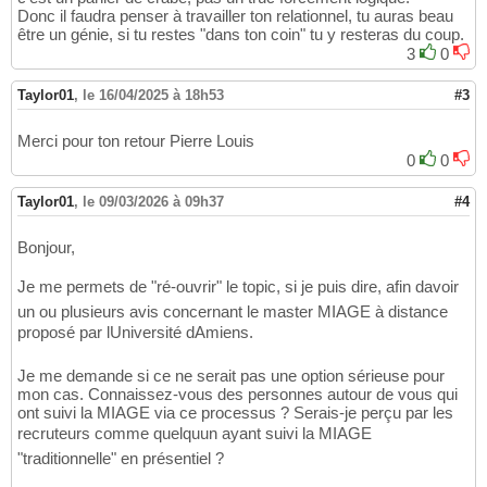
Donc il faudra penser à travailler ton relationnel, tu auras beau
être un génie, si tu restes "dans ton coin" tu y resteras du coup.
3
0
Taylor01
,
le 16/04/2025 à 18h53
#3
Merci pour ton retour Pierre Louis
0
0
Taylor01
,
le 09/03/2026 à 09h37
#4
Bonjour,
Je me permets de "ré-ouvrir" le topic, si je puis dire, afin davoir
un ou plusieurs avis concernant le master MIAGE à distance
proposé par lUniversité dAmiens.
Je me demande si ce ne serait pas une option sérieuse pour
mon cas. Connaissez-vous des personnes autour de vous qui
ont suivi la MIAGE via ce processus ? Serais-je perçu par les
recruteurs comme quelquun ayant suivi la MIAGE
"traditionnelle" en présentiel ?