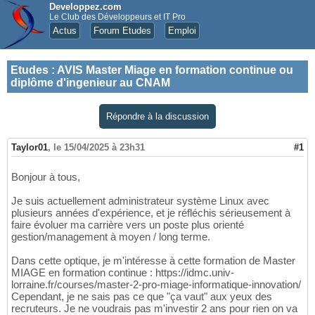
Developpez.com
Le Club des Développeurs et IT Pro
Actus
Forum Etudes
Emploi
Etudes
:
AVIS Master Miage en formation continue ou
diplôme d'ingenieur au CNAM
Répondre à la discussion
Taylor01
,
le 15/04/2025 à 23h31
#1
Bonjour à tous,
Je suis actuellement administrateur système Linux avec
plusieurs années d'expérience, et je réfléchis sérieusement à
faire évoluer ma carrière vers un poste plus orienté
gestion/management à moyen / long terme.
Dans cette optique, je m'intéresse à cette formation de Master
MIAGE en formation continue : https://idmc.univ-
lorraine.fr/courses/master-2-pro-miage-informatique-innovation/
Cependant, je ne sais pas ce que "ça vaut" aux yeux des
recruteurs. Je ne voudrais pas m'investir 2 ans pour rien on va