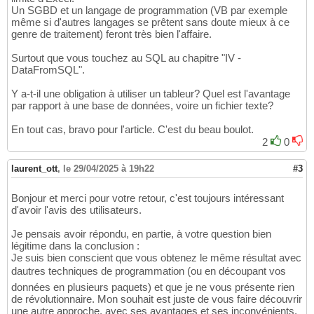
Un SGBD et un langage de programmation (VB par exemple
même si d'autres langages se prêtent sans doute mieux à ce
genre de traitement) feront très bien l'affaire.
Surtout que vous touchez au SQL au chapitre "IV -
DataFromSQL".
Y a-t-il une obligation à utiliser un tableur? Quel est l'avantage
par rapport à une base de données, voire un fichier texte?
En tout cas, bravo pour l'article. C'est du beau boulot.
2
0
laurent_ott
,
le 29/04/2025 à 19h22
#3
Bonjour et merci pour votre retour, c'est toujours intéressant
d'avoir l'avis des utilisateurs.
Je pensais avoir répondu, en partie, à votre question bien
légitime dans la conclusion :
Je suis bien conscient que vous obtenez le même résultat avec
dautres techniques de programmation (ou en découpant vos
données en plusieurs paquets) et que je ne vous présente rien
de révolutionnaire. Mon souhait est juste de vous faire découvrir
une autre approche, avec ses avantages et ses inconvénients.