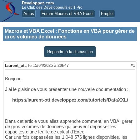
Developpez.com
Le Club des Développeurs et IT Pro
Actus
Forum Macros et VBA Excel
Emploi
Macros et VBA Excel
:
Fonctions en VBA pour gérer de
gros volumes de données
Répondre à la discussion
laurent_ott
,
le 15/04/2025 à 20h47
#1
Bonjour,
J'ai le plaisir de vous présenter une nouvelle documentation :
https://laurent-ott.developpez.com/tutoriels/DataXXL/
Dans cet article vous allez apprendre comment, en VBA, gérer
de gros volumes de données qui peuvent dépasser les
capacités d'une feuille de calcul d'Excel.
Car une fois dépassées les 1 048 576 lignes disponibles, les